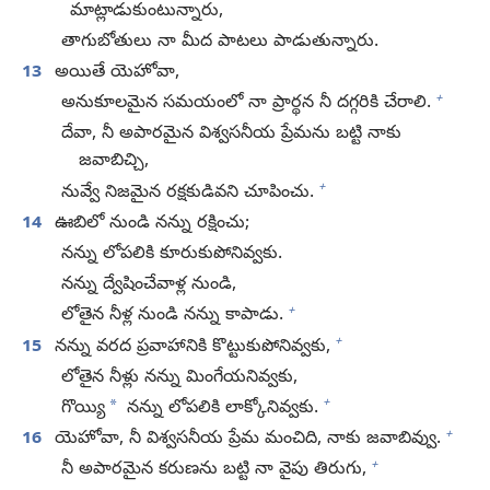
మాట్లాడుకుంటున్నారు,
తాగుబోతులు నా మీద పాటలు పాడుతున్నారు.
13
అయితే యెహోవా,
+
అనుకూలమైన సమయంలో నా ప్రార్థన నీ దగ్గరికి చేరాలి.
దేవా, నీ అపారమైన విశ్వసనీయ ప్రేమను బట్టి నాకు
జవాబిచ్చి,
+
నువ్వే నిజమైన రక్షకుడివని చూపించు.
14
ఊబిలో నుండి నన్ను రక్షించు;
నన్ను లోపలికి కూరుకుపోనివ్వకు.
నన్ను ద్వేషించేవాళ్ల నుండి,
+
లోతైన నీళ్ల నుండి నన్ను కాపాడు.
+
15
నన్ను వరద ప్రవాహానికి కొట్టుకుపోనివ్వకు,
లోతైన నీళ్లు నన్ను మింగేయనివ్వకు,
+
*
గొయ్యి
నన్ను లోపలికి లాక్కోనివ్వకు.
+
16
యెహోవా, నీ విశ్వసనీయ ప్రేమ మంచిది, నాకు జవాబివ్వు.
+
నీ అపారమైన కరుణను బట్టి నా వైపు తిరుగు,