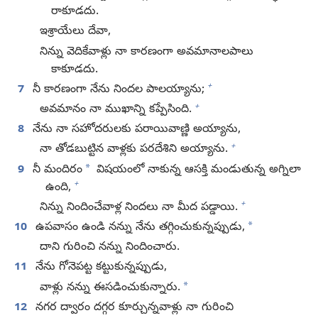
రాకూడదు.
ఇశ్రాయేలు దేవా,
నిన్ను వెదికేవాళ్లు నా కారణంగా అవమానాలపాలు
కాకూడదు.
+
7
నీ కారణంగా నేను నిందల పాలయ్యాను;
+
అవమానం నా ముఖాన్ని కప్పేసింది.
8
నేను నా సహోదరులకు పరాయివాణ్ణి అయ్యాను,
+
నా తోడబుట్టిన వాళ్లకు పరదేశిని అయ్యాను.
*
9
నీ మందిరం
విషయంలో నాకున్న ఆసక్తి మండుతున్న అగ్నిలా
+
ఉంది,
+
నిన్ను నిందించేవాళ్ల నిందలు నా మీద పడ్డాయి.
*
10
ఉపవాసం ఉండి నన్ను నేను తగ్గించుకున్నప్పుడు,
దాని గురించి నన్ను నిందించారు.
11
నేను గోనెపట్ట కట్టుకున్నప్పుడు,
*
వాళ్లు నన్ను ఈసడించుకున్నారు.
12
నగర ద్వారం దగ్గర కూర్చున్నవాళ్లు నా గురించి