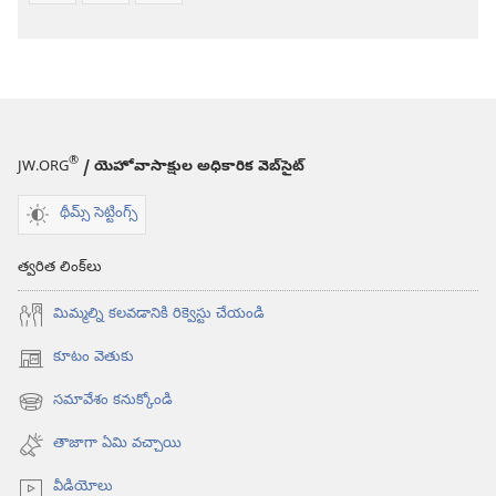
®
JW.ORG
/ యెహోవాసాక్షుల అధికారిక వెబ్‌సైట్‌
థీమ్స్ సెట్టింగ్స్
త్వరిత లింక్‌లు
మిమ్మల్ని కలవడానికి రిక్వెస్టు చేయండి
కూటం వెతుకు
(కొత్త
విండో
సమావేశం కనుక్కోండి
(కొత్త
ఓపెన్‌
విండో
అవుతుంది)
తాజాగా ఏమి వచ్చాయి
ఓపెన్‌
అవుతుంది)
వీడియోలు