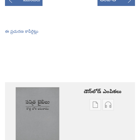
ముందటి
తరవాతి
ఈ ప్రచురణ కాపీరైట్లు
డౌన్‌లోడ్‌ ఎంపికలు
ప్రచురణల
ఆడియో
డౌన్‌లోడ్‌
డౌన్‌లోడ్‌
ఎంపికలు
ఎంపికలు
పవిత్ర
పవిత్ర
బైబిలు
బైబిలు