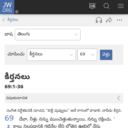
JW.ORG
లాగిన్
సైట్
JW.ORGలో
మె
(కొత్త
భాష
వెదకండి
చూ
విండో
కీర్తనలు
మార్చండి
ఓపెన్‌
అవుతుంది)
భాష
అధ్యాయం
చూపించు
బైబిలు
పుస్తకం
కీర్తనలు
69:1-36
విషయసూచిక
సంగీత నిర్దేశకునికి సూచన; “లిల్లీ పువ్వులు” అనే రాగంలో పాడాలి. దావీదు కీర్తన.
69
+
దేవా, నీళ్లు నన్ను ముంచెత్తుతున్నాయి, నన్ను రక్షించు.
2
కాలు నిలపడానికి గట్టినేల లేని లోతైన ఊబిలో నేను