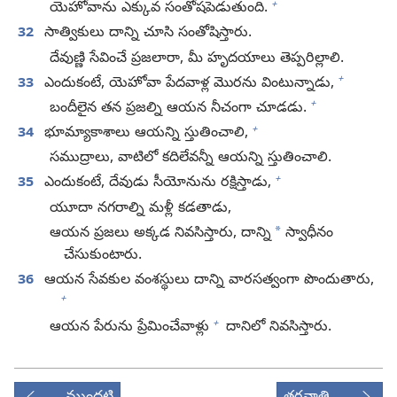
+
యెహోవాను ఎక్కువ సంతోషపెడుతుంది.
32
సాత్వికులు దాన్ని చూసి సంతోషిస్తారు.
దేవుణ్ణి సేవించే ప్రజలారా, మీ హృదయాలు తెప్పరిల్లాలి.
+
33
ఎందుకంటే, యెహోవా పేదవాళ్ల మొరను వింటున్నాడు,
+
బందీలైన తన ప్రజల్ని ఆయన నీచంగా చూడడు.
+
34
భూమ్యాకాశాలు ఆయన్ని స్తుతించాలి,
సముద్రాలు, వాటిలో కదిలేవన్నీ ఆయన్ని స్తుతించాలి.
+
35
ఎందుకంటే, దేవుడు సీయోనును రక్షిస్తాడు,
యూదా నగరాల్ని మళ్లీ కడతాడు,
*
ఆయన ప్రజలు అక్కడ నివసిస్తారు, దాన్ని
స్వాధీనం
చేసుకుంటారు.
36
ఆయన సేవకుల వంశస్థులు దాన్ని వారసత్వంగా పొందుతారు,
+
+
ఆయన పేరును ప్రేమించేవాళ్లు
దానిలో నివసిస్తారు.