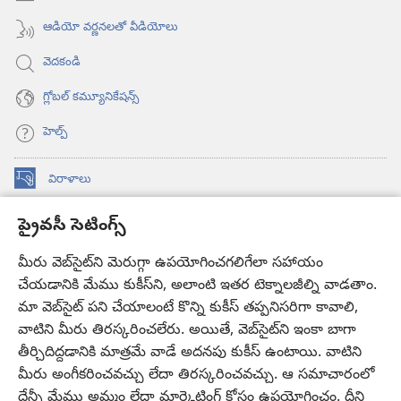
ఆడియో వర్ణనలతో వీడియోలు
వెదకండి
గ్లోబల్‌ కమ్యూనికేషన్స్‌
హెల్ప్‌
విరాళాలు
(కొత్త
విండో
ప్రైవసీ సెటింగ్స్
ఓపెన్‌
కావలికోట ఆన్‌లైన్‌ లైబ్రరీ
(కొత్త
అవుతుంది)
విండో
మీరు వెబ్‌సైట్‌ని మెరుగ్గా ఉపయోగించగలిగేలా సహాయం
®
JW Hub
ఓపెన్‌
చేయడానికి మేము కుకీస్‌ని, అలాంటి ఇతర టెక్నాలజీల్ని వాడతాం.
(కొత్త
అవుతుంది)
విండో
మా వెబ్‌సైట్‌ పని చేయాలంటే కొన్ని కుకీస్‌ తప్పనిసరిగా కావాలి,
JW లైబ్రరీ
యాప్‌
ఓపెన్‌
వాటిని మీరు తిరస్కరించలేరు. అయితే, వెబ్‌సైట్‌ని ఇంకా బాగా
అవుతుంది)
తీర్చిదిద్దడానికి మాత్రమే వాడే అదనపు కుకీస్‌ ఉంటాయి. వాటిని
కావలికోట లైబ్రరీ
మీరు అంగీకరించవచ్చు లేదా తిరస్కరించవచ్చు. ఆ సమాచారంలో
దేన్నీ మేము అమ్మం లేదా మార్కెటింగ్‌ కోసం ఉపయోగించం. దీని