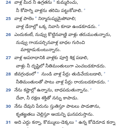
*
24
వాళ్ల మీద నీ ఉగ్రతను
కుమ్మరించు,
+
నీ కోపాగ్ని వాళ్లను తరిమి పట్టుకోవాలి.
*
25
వాళ్ల పాలెం
నిర్మానుష్యమైపోవాలి;
+
వాళ్ల డేరాల్లో ఒక్క నివాసి కూడా ఉండకూడదు.
26
ఎందుకంటే, నువ్వు కొట్టినవాణ్ణి వాళ్లు తరుముతున్నారు,
నువ్వు గాయపర్చినవాళ్ల బాధల గురించి
మాట్లాడుకుంటున్నారు.
27
వాళ్ల అపరాధానికి వాళ్లకు పూర్తి శిక్ష పడాలి,
వాళ్లు నీ దృష్టిలో నీతిమంతులుగా ఎంచబడకూడదు.
+
*
28
జీవగ్రంథంలో
నుండి వాళ్ల పేర్లు తుడిచేయబడాలి,
+
నీతిమంతులతో పాటు వాళ్ల పేర్లు రాయబడకూడదు.
+
29
నేను కష్టాల్లో ఉన్నాను, బాధపడుతున్నాను.
దేవా, నీ రక్షణ శక్తితో నన్ను కాపాడు.
30
నేను దేవుని పేరును స్తుతిస్తూ పాటలు పాడతాను,
కృతజ్ఞతలు చెల్లిస్తూ ఆయన్ని ఘనపరుస్తాను.
*
31
అది ఎద్దు కన్నా, కొమ్ములు-డెక్కలు
ఉన్న కోడెదూడ కన్నా