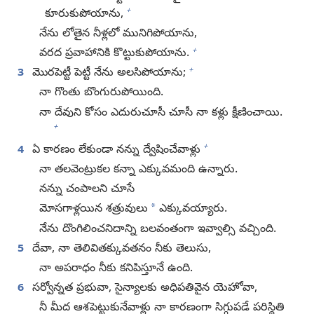
+
కూరుకుపోయాను,
నేను లోతైన నీళ్లలో మునిగిపోయాను,
+
వరద ప్రవాహానికి కొట్టుకుపోయాను.
+
3
మొరపెట్టీ పెట్టీ నేను అలసిపోయాను;
నా గొంతు బొంగురుపోయింది.
నా దేవుని కోసం ఎదురుచూసీ చూసీ నా కళ్లు క్షీణించాయి.
+
+
4
ఏ కారణం లేకుండా నన్ను ద్వేషించేవాళ్లు
నా తలవెంట్రుకల కన్నా ఎక్కువమంది ఉన్నారు.
నన్ను చంపాలని చూసే
*
మోసగాళ్లయిన శత్రువులు
ఎక్కువయ్యారు.
నేను దొంగిలించనిదాన్ని బలవంతంగా ఇవ్వాల్సి వచ్చింది.
5
దేవా, నా తెలివితక్కువతనం నీకు తెలుసు,
నా అపరాధం నీకు కనిపిస్తూనే ఉంది.
6
సర్వోన్నత ప్రభువా, సైన్యాలకు అధిపతివైన యెహోవా,
నీ మీద ఆశపెట్టుకునేవాళ్లు నా కారణంగా సిగ్గుపడే పరిస్థితి