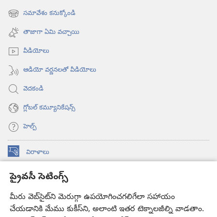
విండో
సమావేశం కనుక్కోండి
(కొత్త
ఓపెన్‌
విండో
అవుతుంది)
తాజాగా ఏమి వచ్చాయి
ఓపెన్‌
అవుతుంది)
వీడియోలు
ఆడియో వర్ణనలతో వీడియోలు
వెదకండి
గ్లోబల్‌ కమ్యూనికేషన్స్‌
హెల్ప్‌
విరాళాలు
(కొత్త
విండో
ప్రైవసీ సెటింగ్స్
ఓపెన్‌
కావలికోట ఆన్‌లైన్‌ లైబ్రరీ
(కొత్త
అవుతుంది)
విండో
మీరు వెబ్‌సైట్‌ని మెరుగ్గా ఉపయోగించగలిగేలా సహాయం
®
JW Hub
ఓపెన్‌
చేయడానికి మేము కుకీస్‌ని, అలాంటి ఇతర టెక్నాలజీల్ని వాడతాం.
(కొత్త
అవుతుంది)