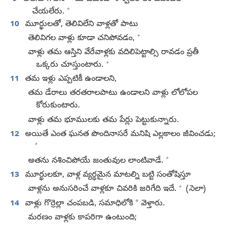
+
చేయలేరు.
10
మూర్ఖులతో, తెలివిలేని వాళ్లతో పాటు
+
తెలివిగల వాళ్లు కూడా చనిపోవడం,
వాళ్లు తమ ఆస్తిని వేరేవాళ్లకు వదిలిపెట్టాల్సి రావడం ప్రతీ
+
ఒక్కరు చూస్తుంటారు.
11
తమ ఇళ్లు ఎప్పటికీ ఉండాలని,
తమ డేరాలు తరతరాలపాటు ఉండాలని వాళ్లు లోలోపల
కోరుకుంటారు.
వాళ్లు తమ భూములకు తమ పేర్లు పెట్టుకున్నారు.
12
అయితే ఎంత ఘనత పొందినాసరే మనిషి ఎల్లకాలం జీవించడు;
+
+
అతను నశించిపోయే జంతువుల లాంటివాడే.
13
మూర్ఖులకూ, వాళ్ల వ్యర్థమైన మాటల్ని బట్టి సంతోషిస్తూ
+
వాళ్లను అనుసరించే వాళ్లకూ చివరికి జరిగేది ఇదే.
(
సెలా
)
*
14
వాళ్లు గొర్రెల్లా చంపబడి, సమాధిలోకి
వెళ్తారు.
మరణం వాళ్లకు కాపరిగా ఉంటుంది;