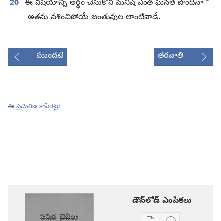
+
20
ఈ విషయాన్ని అర్థం చేసుకోని మనిషి ఎంత ఘనత పొందినా
అతను నశించిపోయే జంతువుల లాంటివాడే.
ముందటి
తరవాతి
ఈ ప్రచురణ కాపీరైట్లు
డౌన్‌లోడ్‌ ఎంపికలు