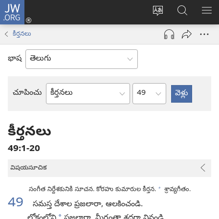
JW.ORG
లాగిన్
సైట్
JW.ORGలో
మె
(కొత్త
భాష
వెదకండి
చూ
విండో
కీర్తనలు
మార్చండి
ఓపెన్‌
అవుతుంది)
భాష
అధ్యాయం
చూపించు
బైబిలు
పుస్తకం
కీర్తనలు
49:1-20
విషయసూచిక
+
సంగీత నిర్దేశకునికి సూచన. కోరహు కుమారుల కీర్తన.
శ్రావ్యగీతం.
49
సమస్త దేశాల ప్రజలారా, ఆలకించండి.
*
లోకంలోని
ప్రజలారా, మీరంతా శ్రద్ధగా వినండి.