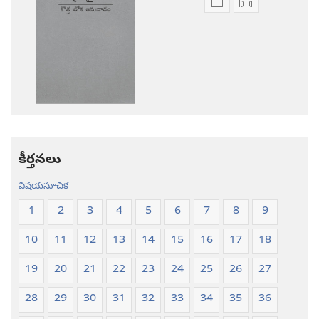
ప్రచురణల
ఆడియో
డౌన్‌లోడ్‌
డౌన్‌లోడ్‌
ఎంపికలు
ఎంపికలు
పవిత్ర
పవిత్ర
బైబిలు
బైబిలు
కొత్త
కొత్త
లోక
లోక
అనువాదం
అనువాదం
కీర్తనలు
విషయసూచిక
1
2
3
4
5
6
7
8
9
10
11
12
13
14
15
16
17
18
19
20
21
22
23
24
25
26
27
28
29
30
31
32
33
34
35
36