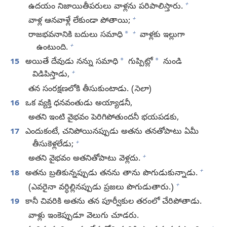
+
ఉదయం నిజాయితీపరులు వాళ్లను పరిపాలిస్తారు.
+
వాళ్ల ఆనవాళ్లే లేకుండా పోతాయి;
+
*
రాజభవనానికి బదులు సమాధి
వాళ్లకు ఇల్లుగా
+
ఉంటుంది.
*
*
15
అయితే దేవుడు నన్ను సమాధి
గుప్పిట్లో
నుండి
+
విడిపిస్తాడు,
తన సంరక్షణలోకి తీసుకుంటాడు. (
సెలా
)
16
ఒక వ్యక్తి ధనవంతుడు అయ్యాడనీ,
అతని ఇంటి వైభవం పెరిగిపోతుందనీ భయపడకు,
17
ఎందుకంటే, చనిపోయినప్పుడు అతను తనతోపాటు ఏమీ
+
తీసుకెళ్లలేడు;
+
అతని వైభవం అతనితోపాటు వెళ్లదు.
+
18
అతను బ్రతికున్నప్పుడు తనను తాను పొగుడుకున్నాడు.
+
(ఎవరైనా వర్ధిల్లినప్పుడు ప్రజలు పొగుడుతారు.)
19
కానీ చివరికి అతను తన పూర్వీకుల తరంలో చేరిపోతాడు.
వాళ్లు ఇంకెప్పుడూ వెలుగు చూడరు.