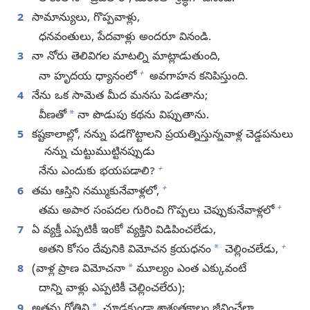
2
సామాన్యులు, గొప్పవాళ్లు,
ధనవంతులు, పేదవాళ్లు అందరూ వినండి.
3
నా నోరు తెలివిగల మాటల్ని మాట్లాడుతుంది,
+
నా హృదయ ధ్యానంలో
అవగాహన కనిపిస్తుంది.
4
నేను ఒక సామెత మీద మనసు పెడతాను;
*
వీణతో
నా పొడుపు కథను విప్పుతాను.
5
కష్టకాలాల్లో, నన్ను పడగొట్టాలని ప్రయత్నిస్తున్నవాళ్ల చెడ్డపనులు
నన్ను చుట్టుముట్టినప్పుడు
+
నేను ఎందుకు భయపడాలి?
+
6
తమ ఆస్తిని నమ్ముకునేవాళ్లలో,
+
తమ అపార సంపదల గురించి గొప్పలు చెప్పుకునేవాళ్లలో
7
ఏ వ్యక్తీ ఎప్పటికీ ఇంకో వ్యక్తిని విడిపించలేడు,
+
*
అతని కోసం దేవునికి విమోచన క్రయధనం
చెల్లించలేడు,
*
8
(వాళ్ల ప్రాణ విమోచనా
మూల్యం ఎంత ఎక్కువంటే
దాన్ని వాళ్లు ఎప్పటికీ చెల్లించలేరు);
*
9
అతను గోతిని
చూడకుండా శాశ్వతకాలం జీవించేలా