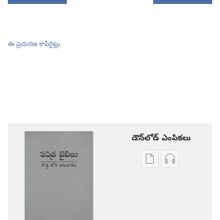
ఈ ప్రచురణ కాపీరైట్లు
డౌన్‌లోడ్‌ ఎంపికలు
ప్రచురణల
ఆడియో
డౌన్‌లోడ్‌
డౌన్‌లోడ్‌
ఎంపికలు
ఎంపికలు
పవిత్ర
పవిత్ర
బైబిలు
బైబిలు