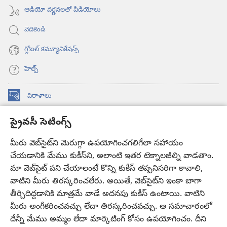
ఆడియో వర్ణనలతో వీడియోలు
వెదకండి
గ్లోబల్‌ కమ్యూనికేషన్స్‌
హెల్ప్‌
విరాళాలు
(కొత్త
విండో
ప్రైవసీ సెటింగ్స్
ఓపెన్‌
కావలికోట ఆన్‌లైన్‌ లైబ్రరీ
(కొత్త
అవుతుంది)
విండో
మీరు వెబ్‌సైట్‌ని మెరుగ్గా ఉపయోగించగలిగేలా సహాయం
®
JW Hub
ఓపెన్‌
చేయడానికి మేము కుకీస్‌ని, అలాంటి ఇతర టెక్నాలజీల్ని వాడతాం.
(కొత్త
అవుతుంది)
విండో
మా వెబ్‌సైట్‌ పని చేయాలంటే కొన్ని కుకీస్‌ తప్పనిసరిగా కావాలి,
JW లైబ్రరీ
యాప్‌
ఓపెన్‌
వాటిని మీరు తిరస్కరించలేరు. అయితే, వెబ్‌సైట్‌ని ఇంకా బాగా
అవుతుంది)
తీర్చిదిద్దడానికి మాత్రమే వాడే అదనపు కుకీస్‌ ఉంటాయి. వాటిని
కావలికోట లైబ్రరీ
మీరు అంగీకరించవచ్చు లేదా తిరస్కరించవచ్చు. ఆ సమాచారంలో
దేన్నీ మేము అమ్మం లేదా మార్కెటింగ్‌ కోసం ఉపయోగించం. దీని