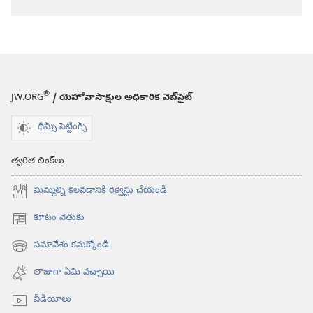
®
JW.ORG
/ యెహోవాసాక్షుల అధికారిక వెబ్‌సైట్‌
థీమ్స్ సెట్టింగ్స్
త్వరిత లింక్‌లు
మిమ్మల్ని కలవడానికి రిక్వెస్టు చేయండి
కూటం వెతుకు
(కొత్త
విండో
సమావేశం కనుక్కోండి
(కొత్త
ఓపెన్‌
విండో
అవుతుంది)
తాజాగా ఏమి వచ్చాయి
ఓపెన్‌
అవుతుంది)
వీడియోలు