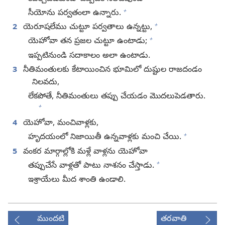
+
సీయోను పర్వతంలా ఉన్నారు.
+
2
యెరూషలేము చుట్టూ పర్వతాలు ఉన్నట్టు,
+
యెహోవా తన ప్రజల చుట్టూ ఉంటాడు;
ఇప్పటినుండి సదాకాలం అలా ఉంటాడు.
3
నీతిమంతులకు కేటాయించిన భూమిలో దుష్టుల రాజదండం
నిలవదు,
లేకపోతే, నీతిమంతులు తప్పు చేయడం మొదలుపెడతారు.
+
4
యెహోవా, మంచివాళ్లకు,
+
హృదయంలో నిజాయితీ ఉన్నవాళ్లకు మంచి చేయి.
5
వంకర మార్గాల్లోకి మళ్లే వాళ్లను యెహోవా
+
తప్పుచేసే వాళ్లతో పాటు నాశనం చేస్తాడు.
ఇశ్రాయేలు మీద శాంతి ఉండాలి.
ముందటి
తరవాతి