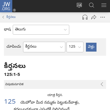
JW.ORG
లాగిన్
సైట్
JW.ORGలో
మె
(కొత్త
భాష
వెదకండి
చూ
విండో
కీర్తనలు
మార్చండి
ఓపెన్‌
అవుతుంది)
భాష
అధ్యాయం
చూపించు
బైబిలు
పుస్తకం
కీర్తనలు
125:1-5
విషయసూచిక
యాత్ర కీర్తన.
125
యెహోవా మీద నమ్మకం పెట్టుకునేవాళ్లు,
కదల్చబడకుండా ఎప్పటికీ నిలిచివుండే