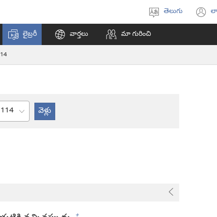
తెలుగు
లా
భాష
(క
ఎంచుకోండి
వి
లైబ్రరీ
వార్తలు
మా గురించి
ఓప
అ
14
అధ్యాయం
+