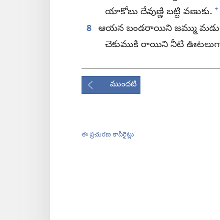
+
యాకోబు దేవుణ్ణి బట్టి వణుకు.
8
ఆయన బండరాయిని జమ్ము మడుగ
చెకుముకి రాయిని నీటి ఊటలుగా
ముందటి
ఈ ప్రచురణ కాపీరైట్లు