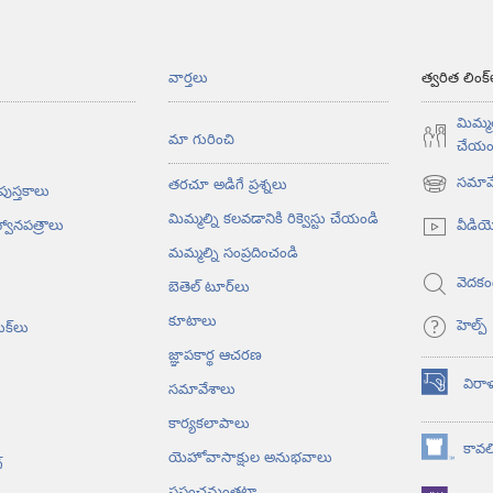
వార్తలు
త్వరిత లింక్
మిమ్మల
మా గురించి
చేయం
సమావే
తరచూ అడిగే ప్రశ్నలు
 పుస్తకాలు
(కొత్త
విండో
మిమ్మల్ని కలవడానికి రిక్వెస్టు చేయండి
వీడి
్వానపత్రాలు
ఓపెన్‌
మమ్మల్ని సంప్రదించండి
అవుతుంది)
వెదకం
బెతెల్‌ టూర్‌లు
కూటాలు
హెల్ప్‌
ుక్‌లు
జ్ఞాపకార్థ ఆచరణ
విరా
సమావేశాలు
(కొత్త
విండో
కార్యకలాపాలు
ఓపెన్‌
కావలి
యెహోవాసాక్షుల అనుభవాలు
(కొత్త
అవుతుంది)
‌
విండో