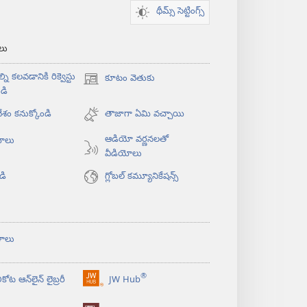
థీమ్స్ సెట్టింగ్స్
‌లు
్ని కలవడానికి రిక్వెస్టు
కూటం వెతుకు
(కొత్త
డి
విండో
శం కనుక్కోండి
ఓపెన్‌
తాజాగా ఏమి వచ్చాయి
అవుతుంది)
ఆడియో వర్ణనలతో
యోలు
వీడియోలు
డి
గ్లోబల్‌ కమ్యూనికేషన్స్‌
ళాలు
®
కోట ఆన్‌లైన్‌ లైబ్రరీ
JW Hub
(కొత్త
విండో