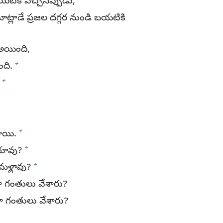
యటికి వచ్చినప్పుడు,
ాట్లాడే ప్రజల దగ్గర నుండి బయటికి
అయింది,
+
ది.
+
+
శాయి.
+
యావు?
+
మళ్లావు?
లలా గంతులు వేశారు?
లల్లా గంతులు వేశారు?