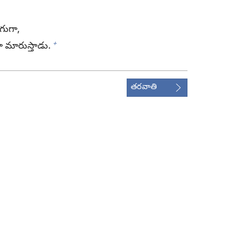
ుగా,
+
 మారుస్తాడు.
తరవాతి