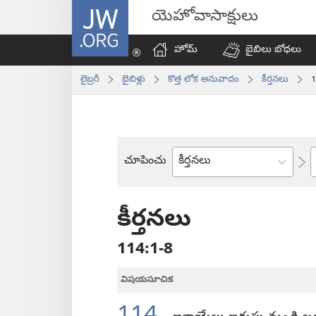
JW.ORG
యెహోవాసాక్షులు
హోమ్‌
బైబిలు బోధలు
లైబ్రరీ
బైబిళ్లు
కొత్త లోక అనువాదం
కీర్తనలు
1
చూపించు
బైబిలు
పుస్తకం
కీర్తనలు
114:1-8
విషయసూచిక