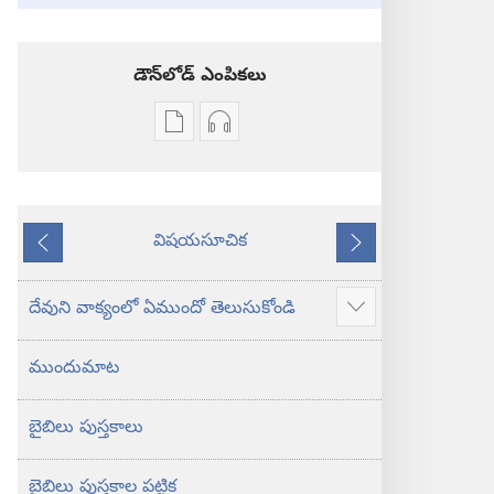
డౌన్‌లోడ్‌ ఎంపికలు
ప్రచురణల
ఆడియో
డౌన్‌లోడ్‌
డౌన్‌లోడ్‌
ఎంపికలు
ఎంపికలు
పవిత్ర
పవిత్ర
విషయసూచిక
బైబిలు
బైబిలు
ముందటి
తరవాతి
కొత్త
కొత్త
లోక
లోక
దేవుని వాక్యంలో ఏముందో తెలుసుకోండి
ఎక్కువ
అనువాదం
అనువాదం
చూపించు
ముందుమాట
బైబిలు పుస్తకాలు
బైబిలు పుస్తకాల పట్టిక