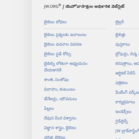
®
JW.ORG
/ యెహోవాసాక్షుల అధికారిక వెబ్‌సైట్‌
బైబిలు బోధలు
లైబ్రరీ
బైబిలు ప్రశ్నలకు జవాబులు
బైబిళ్లు
బైబిలు వచనాల వివరణ
పుస్తకాలు
బైబిలు స్టడీ కోర్సు
బ్రోషుర్లు, చిన్న
బైబిల్ని లోతుగా అధ్యయనం
కరపత్రాలు, ఆహ
చేయడానికి
ఆర్టికల్‌ సిరీస్‌
శాంతి, సంతోషం
పత్రికలు
వివాహం, కుటుంబం
మీటింగ్‌ వర్క్‌బ
టీనేజర్లు, యౌవనులు
కార్యక్రమాలు
పిల్లలు
ఇండెక్స్‌లు
దేవుని మీద విశ్వాసం
గైడ్‌లైన్స్‌
విజ్ఞాన శాస్త్రం, బైబిలు
JW బ్రాడ్‌‌కాస్టింగ్‌
చరిత్ర, బైబిలు