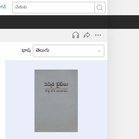
గిన్
ొత్త
వెతుకు
ండో
ెన్‌
వుతుంది)
భాష