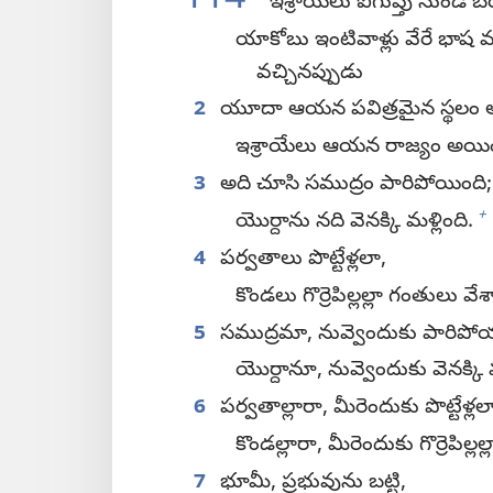
114
ఇశ్రాయేలు ఐగుప్తు నుండి బ
యాకోబు ఇంటివాళ్లు వేరే భాష మ
వచ్చినప్పుడు
2
యూదా ఆయన పవిత్రమైన స్థలం 
ఇశ్రాయేలు ఆయన రాజ్యం అయిం
3
అది చూసి సముద్రం పారిపోయింది;
+
యొర్దాను నది వెనక్కి మళ్లింది.
4
పర్వతాలు పొట్టేళ్లలా,
కొండలు గొర్రెపిల్లల్లా గంతులు వే
5
సముద్రమా, నువ్వెందుకు పారిపో
యొర్దానూ, నువ్వెందుకు వెనక్కి 
6
పర్వతాల్లారా, మీరెందుకు పొట్టేళ్
కొండల్లారా, మీరెందుకు గొర్రెపిల్
7
భూమీ, ప్రభువును బట్టి,