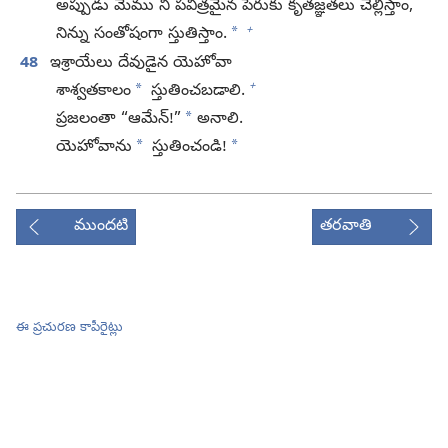
అప్పుడు మేము నీ పవిత్రమైన పేరుకు కృతజ్ఞతలు చెల్లిస్తాం,
+
*
నిన్ను సంతోషంగా స్తుతిస్తాం.
48
ఇశ్రాయేలు దేవుడైన యెహోవా
+
*
శాశ్వతకాలం
స్తుతించబడాలి.
*
ప్రజలంతా “ఆమేన్‌!”
అనాలి.
*
*
యెహోవాను
స్తుతించండి!
ముందటి
తరవాతి
ఈ ప్రచురణ కాపీరైట్లు