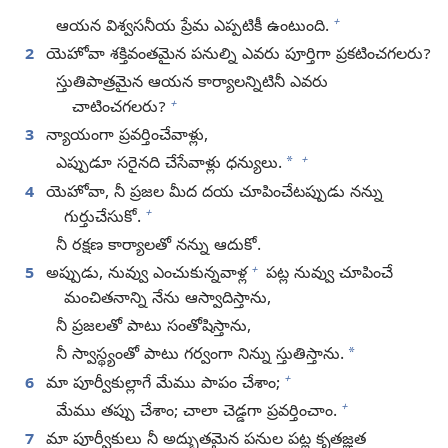
+
ఆయన విశ్వసనీయ ప్రేమ ఎప్పటికీ ఉంటుంది.
2
యెహోవా శక్తివంతమైన పనుల్ని ఎవరు పూర్తిగా ప్రకటించగలరు?
స్తుతిపాత్రమైన ఆయన కార్యాలన్నిటినీ ఎవరు
+
చాటించగలరు?
3
న్యాయంగా ప్రవర్తించేవాళ్లు,
+
*
ఎప్పుడూ సరైనది చేసేవాళ్లు ధన్యులు.
4
యెహోవా, నీ ప్రజల మీద దయ చూపించేటప్పుడు నన్ను
+
గుర్తుచేసుకో.
నీ రక్షణ కార్యాలతో నన్ను ఆదుకో.
+
5
అప్పుడు, నువ్వు ఎంచుకున్నవాళ్ల
పట్ల నువ్వు చూపించే
మంచితనాన్ని నేను ఆస్వాదిస్తాను,
నీ ప్రజలతో పాటు సంతోషిస్తాను,
*
నీ స్వాస్థ్యంతో పాటు గర్వంగా నిన్ను స్తుతిస్తాను.
+
6
మా పూర్వీకుల్లాగే మేము పాపం చేశాం;
+
మేము తప్పు చేశాం; చాలా చెడ్డగా ప్రవర్తించాం.
7
మా పూర్వీకులు నీ అద్భుతమైన పనుల పట్ల కృతజ్ఞత