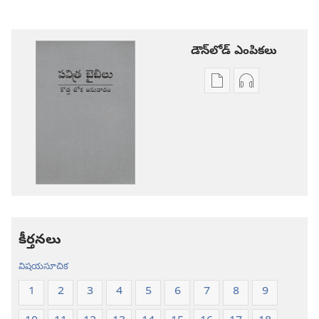
డౌన్‌లోడ్‌ ఎంపికలు
ప్రచురణల
ఆడియో
డౌన్‌లోడ్‌
డౌన్‌లోడ్‌
ఎంపికలు
ఎంపికలు
పవిత్ర
పవిత్ర
బైబిలు
బైబిలు
కొత్త
కొత్త
లోక
లోక
అనువాదం
అనువాదం
కీర్తనలు
విషయసూచిక
1
2
3
4
5
6
7
8
9