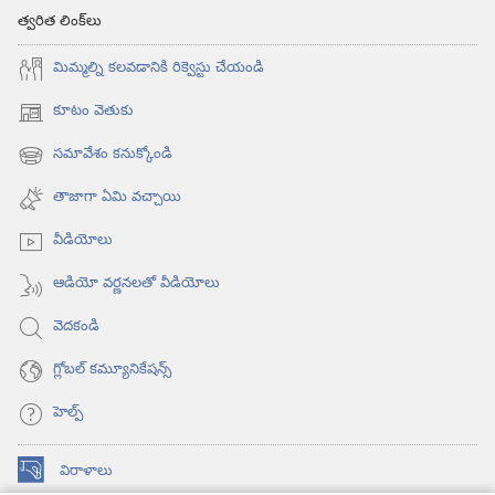
త్వరిత లింక్‌లు
మిమ్మల్ని కలవడానికి రిక్వెస్టు చేయండి
కూటం వెతుకు
(కొత్త
విండో
సమావేశం కనుక్కోండి
(కొత్త
ఓపెన్‌
విండో
అవుతుంది)
తాజాగా ఏమి వచ్చాయి
ఓపెన్‌
అవుతుంది)
వీడియోలు
ఆడియో వర్ణనలతో వీడియోలు
వెదకండి
గ్లోబల్‌ కమ్యూనికేషన్స్‌
హెల్ప్‌
విరాళాలు
(కొత్త