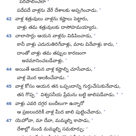
+
పరిపాలించేలా
+
పదేపదే వాళ్లను వేరే దేశాలకు అప్పగించాడు.
42
వాళ్ల శత్రువులు వాళ్లను కష్టాలు పెట్టారు,
వాళ్లు తమ శత్రువులకు దాసోహమయ్యారు.
+
43
చాలాసార్లు ఆయన వాళ్లను విడిపించాడు,
+
కానీ వాళ్లు ఎదురుతిరిగేవాళ్లు, మాట వినేవాళ్లు కాదు,
దాంతో వాళ్లు తమ తప్పుల కారణంగా
+
అవమానించబడేవాళ్లు.
+
44
అయితే ఆయన వాళ్ల కష్టాల్ని చూసేవాడు,
+
వాళ్ల మొర ఆలకించేవాడు.
45
వాళ్ల కోసం ఆయన తన ఒప్పందాన్ని గుర్తుచేసుకునేవాడు,
+
*
*
తన గొప్ప
విశ్వసనీయ ప్రేమను బట్టి జాలిపడేవాడు.
46
వాళ్లు ఎవరి దగ్గర బందీలుగా ఉన్నారో
+
ఆ ప్రజలందరికీ వాళ్ల మీద జాలి పుట్టించేవాడు.
+
47
యెహోవా, మా దేవా, మమ్మల్ని కాపాడు,
+
దేశాల్లో నుండి మమ్మల్ని సమకూర్చు;