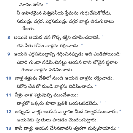
*
చూపించలేదు.
నీ అపారమైన విశ్వసనీయ ప్రేమను గుర్తుచేసుకోలేదు,
సముద్రం దగ్గర, ఎర్రసముద్రం దగ్గర వాళ్లు తిరుగుబాటు
చేశారు.
+
8
అయితే ఆయన తన గొప్ప శక్తిని చూపించడానికి,
+
తన పేరు కోసం వాళ్లను రక్షించాడు.
9
ఆయన ఎర్రసముద్రాన్ని గద్దించినప్పుడు అది ఎండిపోయింది;
ఎడారి గుండా నడిపించినట్టు ఆయన దాని లోతైన స్థలాల
గుండా వాళ్లను నడిపించాడు.
10
వాళ్ల శత్రువు చేతిలో నుండి ఆయన వాళ్లను రక్షించాడు,
+
విరోధి చేతిలో నుండి వాళ్లను విడిపించాడు.
11
నీళ్లు వాళ్ల శత్రువుల్ని ముంచేశాయి;
+
*
వాళ్లలో ఒక్కరు కూడా బ్రతికి బయటపడలేదు.
+
12
అప్పుడు వాళ్లు ఆయన వాగ్దానం మీద విశ్వాసముంచారు;
+
ఆయనకు స్తుతులు పాడడం మొదలుపెట్టారు.
+
13
కానీ వాళ్లు ఆయన చేసినవాటిని త్వరగా మర్చిపోయారు;