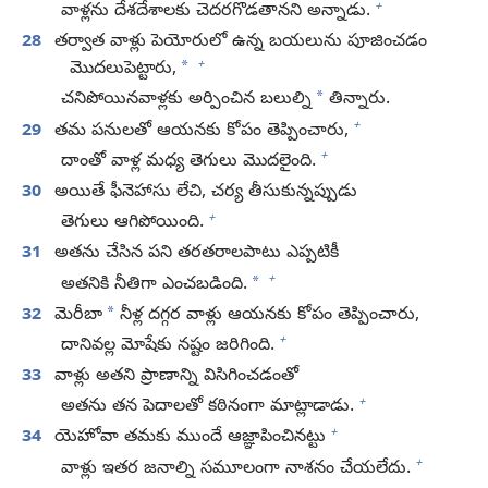
+
వాళ్లను దేశదేశాలకు చెదరగొడతానని అన్నాడు.
28
తర్వాత వాళ్లు పెయోరులో ఉన్న బయలును పూజించడం
+
*
మొదలుపెట్టారు,
*
చనిపోయినవాళ్లకు అర్పించిన బలుల్ని
తిన్నారు.
+
29
తమ పనులతో ఆయనకు కోపం తెప్పించారు,
+
దాంతో వాళ్ల మధ్య తెగులు మొదలైంది.
30
అయితే ఫీనెహాసు లేచి, చర్య తీసుకున్నప్పుడు
+
తెగులు ఆగిపోయింది.
31
అతను చేసిన పని తరతరాలపాటు ఎప్పటికీ
+
*
అతనికి నీతిగా ఎంచబడింది.
*
32
మెరీబా
నీళ్ల దగ్గర వాళ్లు ఆయనకు కోపం తెప్పించారు,
+
దానివల్ల మోషేకు నష్టం జరిగింది.
33
వాళ్లు అతని ప్రాణాన్ని విసిగించడంతో
+
అతను తన పెదాలతో కఠినంగా మాట్లాడాడు.
+
34
యెహోవా తమకు ముందే ఆజ్ఞాపించినట్టు
+
వాళ్లు ఇతర జనాల్ని సమూలంగా నాశనం చేయలేదు.