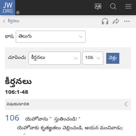
JW.ORG
లాగిన్
సైట్
JW.ORGలో
మె
(కొత్త
భాష
వెదకండి
చూ
విండో
కీర్తనలు
మార్చండి
ఓపెన్‌
అవుతుంది)
భాష
అధ్యాయం
చూపించు
బైబిలు
పుస్తకం
కీర్తనలు
106:1-48
విషయసూచిక
106
*
*
యెహోవాను
స్తుతించండి!
యెహోవాకు కృతజ్ఞతలు చెల్లించండి, ఆయన మంచివాడు;
+