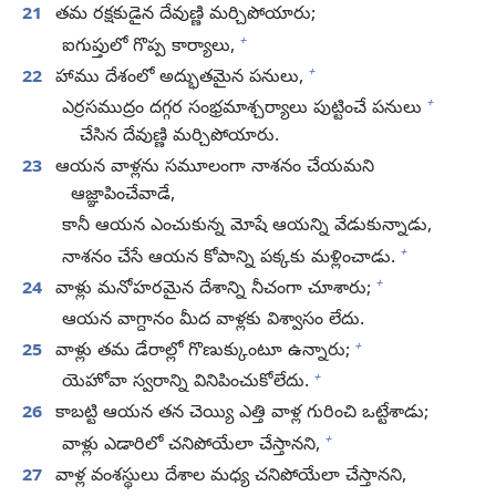
21
తమ రక్షకుడైన దేవుణ్ణి మర్చిపోయారు;
+
ఐగుప్తులో గొప్ప కార్యాలు,
+
22
హాము దేశంలో అద్భుతమైన పనులు,
+
ఎర్రసముద్రం దగ్గర సంభ్రమాశ్చర్యాలు పుట్టించే పనులు
చేసిన దేవుణ్ణి మర్చిపోయారు.
23
ఆయన వాళ్లను సమూలంగా నాశనం చేయమని
ఆజ్ఞాపించేవాడే,
కానీ ఆయన ఎంచుకున్న మోషే ఆయన్ని వేడుకున్నాడు,
+
నాశనం చేసే ఆయన కోపాన్ని పక్కకు మళ్లించాడు.
+
24
వాళ్లు మనోహరమైన దేశాన్ని నీచంగా చూశారు;
ఆయన వాగ్దానం మీద వాళ్లకు విశ్వాసం లేదు.
+
25
వాళ్లు తమ డేరాల్లో గొణుక్కుంటూ ఉన్నారు;
+
యెహోవా స్వరాన్ని వినిపించుకోలేదు.
26
కాబట్టి ఆయన తన చెయ్యి ఎత్తి వాళ్ల గురించి ఒట్టేశాడు;
+
వాళ్లు ఎడారిలో చనిపోయేలా చేస్తానని,
27
వాళ్ల వంశస్థులు దేశాల మధ్య చనిపోయేలా చేస్తానని,