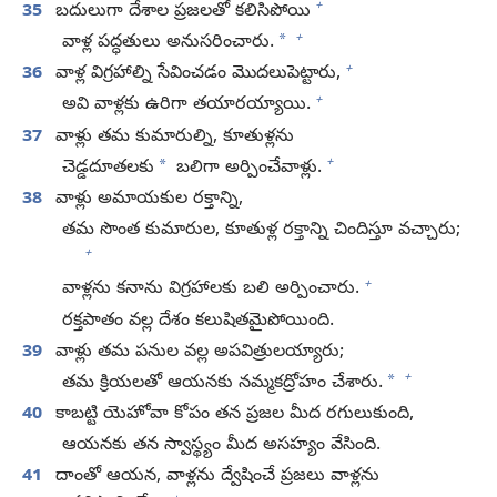
+
35
బదులుగా దేశాల ప్రజలతో కలిసిపోయి
+
*
వాళ్ల పద్ధతులు అనుసరించారు.
+
36
వాళ్ల విగ్రహాల్ని సేవించడం మొదలుపెట్టారు,
+
అవి వాళ్లకు ఉరిగా తయారయ్యాయి.
37
వాళ్లు తమ కుమారుల్ని, కూతుళ్లను
+
*
చెడ్డదూతలకు
బలిగా అర్పించేవాళ్లు.
38
వాళ్లు అమాయకుల రక్తాన్ని,
తమ సొంత కుమారుల, కూతుళ్ల రక్తాన్ని చిందిస్తూ వచ్చారు;
+
+
వాళ్లను కనాను విగ్రహాలకు బలి అర్పించారు.
రక్తపాతం వల్ల దేశం కలుషితమైపోయింది.
39
వాళ్లు తమ పనుల వల్ల అపవిత్రులయ్యారు;
+
*
తమ క్రియలతో ఆయనకు నమ్మకద్రోహం చేశారు.
40
కాబట్టి యెహోవా కోపం తన ప్రజల మీద రగులుకుంది,
ఆయనకు తన స్వాస్థ్యం మీద అసహ్యం వేసింది.
41
దాంతో ఆయన, వాళ్లను ద్వేషించే ప్రజలు వాళ్లను