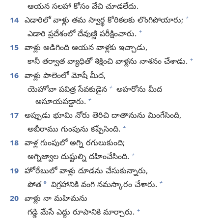
ఆయన సలహా కోసం వేచి చూడలేదు.
+
14
ఎడారిలో వాళ్లు తమ స్వార్థ కోరికలకు లొంగిపోయారు;
+
ఎడారి ప్రదేశంలో దేవుణ్ణి పరీక్షించారు.
15
వాళ్లు అడిగింది ఆయన వాళ్లకు ఇచ్చాడు,
+
కానీ తర్వాత వ్యాధితో శిక్షించి వాళ్లను నాశనం చేశాడు.
16
వాళ్లు పాలెంలో మోషే మీద,
+
యెహోవా పవిత్ర సేవకుడైన
అహరోను మీద
+
అసూయపడ్డారు.
17
అప్పుడు భూమి నోరు తెరిచి దాతానును మింగేసింది,
+
అబీరాము గుంపును కప్పేసింది.
18
వాళ్ల గుంపులో అగ్ని రగులుకుంది;
+
అగ్నిజ్వాల దుష్టుల్ని దహించేసింది.
19
హోరేబులో వాళ్లు దూడను చేసుకున్నారు,
+
*
పోత
విగ్రహానికి వంగి నమస్కారం చేశారు.
20
వాళ్లు నా మహిమను
+
గడ్డి మేసే ఎద్దు రూపానికి మార్చారు.