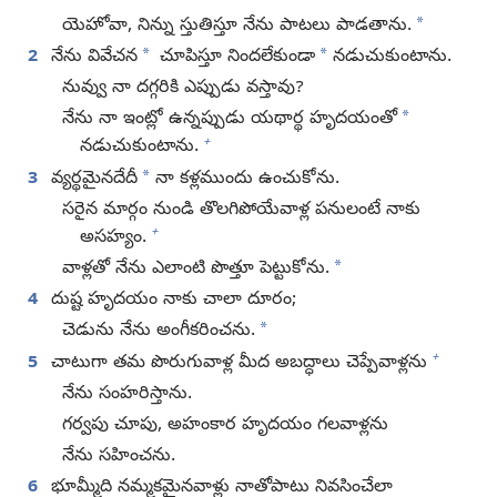
*
యెహోవా, నిన్ను స్తుతిస్తూ నేను పాటలు పాడతాను.
*
*
2
నేను వివేచన
చూపిస్తూ నిందలేకుండా
నడుచుకుంటాను.
నువ్వు నా దగ్గరికి ఎప్పుడు వస్తావు?
*
నేను నా ఇంట్లో ఉన్నప్పుడు యథార్థ హృదయంతో
+
నడుచుకుంటాను.
*
3
వ్యర్థమైనదేదీ
నా కళ్లముందు ఉంచుకోను.
సరైన మార్గం నుండి తొలగిపోయేవాళ్ల పనులంటే నాకు
+
అసహ్యం.
*
వాళ్లతో నేను ఎలాంటి పొత్తూ పెట్టుకోను.
4
దుష్ట హృదయం నాకు చాలా దూరం;
*
చెడును నేను అంగీకరించను.
+
5
చాటుగా తమ పొరుగువాళ్ల మీద అబద్ధాలు చెప్పేవాళ్లను
నేను సంహరిస్తాను.
గర్వపు చూపు, అహంకార హృదయం గలవాళ్లను
నేను సహించను.
6
భూమ్మీది నమ్మకమైనవాళ్లు నాతోపాటు నివసించేలా