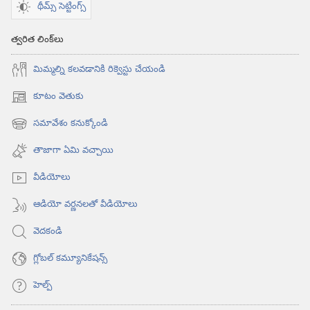
థీమ్స్ సెట్టింగ్స్
త్వరిత లింక్‌లు
మిమ్మల్ని కలవడానికి రిక్వెస్టు చేయండి
కూటం వెతుకు
(కొత్త
విండో
సమావేశం కనుక్కోండి
(కొత్త
ఓపెన్‌
విండో
అవుతుంది)
తాజాగా ఏమి వచ్చాయి
ఓపెన్‌
అవుతుంది)
వీడియోలు
ఆడియో వర్ణనలతో వీడియోలు
వెదకండి
గ్లోబల్‌ కమ్యూనికేషన్స్‌
హెల్ప్‌