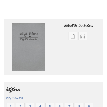
డౌన్‌లోడ్‌ ఎంపికలు
ప్రచురణల
ఆడియో
డౌన్‌లోడ్‌
డౌన్‌లోడ్‌
ఎంపికలు
ఎంపికలు
పవిత్ర
పవిత్ర
బైబిలు
బైబిలు
కొత్త
కొత్త
లోక
లోక
అనువాదం
అనువాదం
కీర్తనలు
విషయసూచిక