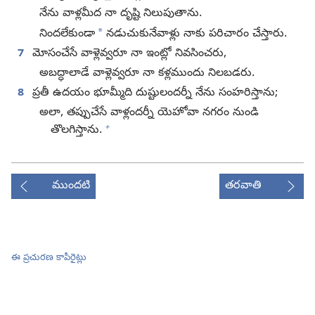
నేను వాళ్లమీద నా దృష్టి నిలుపుతాను.
*
నిందలేకుండా
నడుచుకునేవాళ్లు నాకు పరిచారం చేస్తారు.
7
మోసంచేసే వాళ్లెవ్వరూ నా ఇంట్లో నివసించరు,
అబద్ధాలాడే వాళ్లెవ్వరూ నా కళ్లముందు నిలబడరు.
8
ప్రతీ ఉదయం భూమ్మీది దుష్టులందర్నీ నేను సంహరిస్తాను;
అలా, తప్పుచేసే వాళ్లందర్నీ యెహోవా నగరం నుండి
+
తొలగిస్తాను.
ముందటి
తరవాతి
ఈ ప్రచురణ కాపీరైట్లు