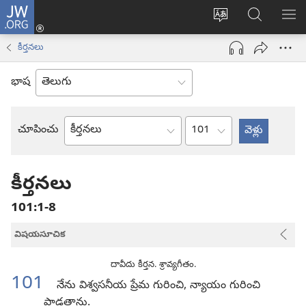
JW.ORG
లాగిన్
సైట్
JW.ORGలో
మె
(కొత్త
భాష
వెదకండి
చూ
విండో
కీర్తనలు
మార్చండి
ఓపెన్‌
అవుతుంది)
భాష
అధ్యాయం
చూపించు
బైబిలు
పుస్తకం
కీర్తనలు
101:1-8
విషయసూచిక
దావీదు కీర్తన. శ్రావ్యగీతం.
101
నేను విశ్వసనీయ ప్రేమ గురించి, న్యాయం గురించి
పాడతాను.