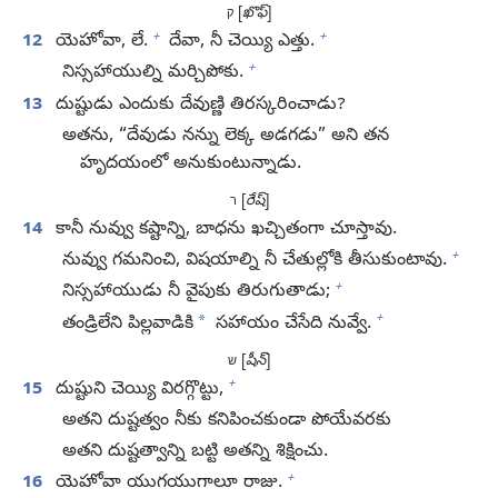
[
ఖొఫ్‌
]
ק
+
+
12
యెహోవా, లే.
దేవా, నీ చెయ్యి ఎత్తు.
+
నిస్సహాయుల్ని మర్చిపోకు.
13
దుష్టుడు ఎందుకు దేవుణ్ణి తిరస్కరించాడు?
అతను, “దేవుడు నన్ను లెక్క అడగడు” అని తన
హృదయంలో అనుకుంటున్నాడు.
[
రేష్‌
]
ר
14
కానీ నువ్వు కష్టాన్ని, బాధను ఖచ్చితంగా చూస్తావు.
+
నువ్వు గమనించి, విషయాల్ని నీ చేతుల్లోకి తీసుకుంటావు.
+
నిస్సహాయుడు నీ వైపుకు తిరుగుతాడు;
+
*
తండ్రిలేని పిల్లవాడికి
సహాయం చేసేది నువ్వే.
[
షీన్‌
]
ש
+
15
దుష్టుని చెయ్యి విరగ్గొట్టు,
అతని దుష్టత్వం నీకు కనిపించకుండా పోయేవరకు
అతని దుష్టత్వాన్ని బట్టి అతన్ని శిక్షించు.
+
16
యెహోవా యుగయుగాలూ రాజు.