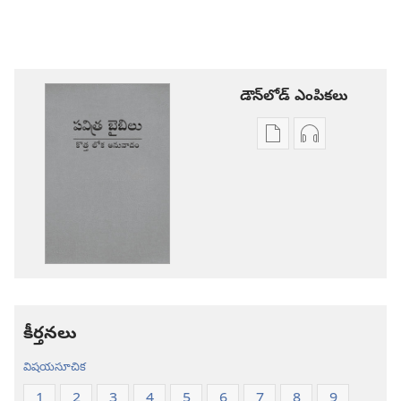
డౌన్‌లోడ్‌ ఎంపికలు
ప్రచురణల
ఆడియో
డౌన్‌లోడ్‌
డౌన్‌లోడ్‌
ఎంపికలు
ఎంపికలు
పవిత్ర
పవిత్ర
బైబిలు
బైబిలు
కొత్త
కొత్త
లోక
లోక
అనువాదం
అనువాదం
కీర్తనలు
విషయసూచిక
1
2
3
4
5
6
7
8
9