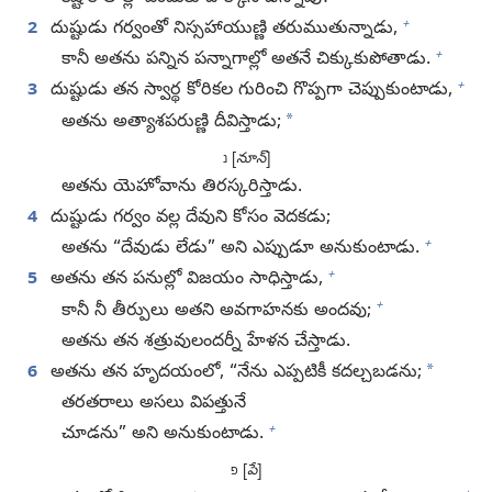
+
2
దుష్టుడు గర్వంతో నిస్సహాయుణ్ణి తరుముతున్నాడు,
+
కానీ అతను పన్నిన పన్నాగాల్లో అతనే చిక్కుకుపోతాడు.
+
3
దుష్టుడు తన స్వార్థ కోరికల గురించి గొప్పగా చెప్పుకుంటాడు,
*
అతను అత్యాశపరుణ్ణి దీవిస్తాడు;
[
నూన్‌
]
נ
అతను యెహోవాను తిరస్కరిస్తాడు.
4
దుష్టుడు గర్వం వల్ల దేవుని కోసం వెదకడు;
+
అతను “దేవుడు లేడు” అని ఎప్పుడూ అనుకుంటాడు.
+
5
అతను తన పనుల్లో విజయం సాధిస్తాడు,
+
కానీ నీ తీర్పులు అతని అవగాహనకు అందవు;
అతను తన శత్రువులందర్నీ హేళన చేస్తాడు.
*
6
అతను తన హృదయంలో, “నేను ఎప్పటికీ కదల్చబడను;
తరతరాలు అసలు విపత్తునే
+
చూడను” అని అనుకుంటాడు.
[
పే
]
פ