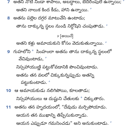
+
7
అతని నోటి నిండా శాపాలు, అబద్ధాలు, బెదిరింపులే ఉన్నాయి;
+
అతని నాలుక కింద కీడు, హాని ఉన్నాయి.
8
అతను పల్లెల దగ్గర మాటువేసి ఉంటాడు;
+
తాను దాక్కున్న స్థలం నుండి నిర్దోషిని చంపుతాడు.
[
అయిన్‌
]
ע
+
అతని కళ్లు అమాయకుని కోసం వెదుకుతున్నాయి.
*
9
గుహలోని
సింహంలా అతను తాను దాక్కున్న స్థలంలో
+
వేచివుంటాడు,
నిస్సహాయుణ్ణి పట్టుకోవడానికి పొంచివుంటాడు.
అతను తన వలలో చిక్కుకున్నప్పుడు అతన్ని
+
పట్టుకుంటాడు.
10
ఆ అమాయకుడు నలిగిపోయి, కూలతాడు;
*
నిస్సహాయులు ఆ దుష్టుని చేతులకు
చిక్కుతారు.
11
అతను తన హృదయంలో, “దేవుడు మర్చిపోయాడు.
ఆయన తన ముఖాన్ని తిప్పేసుకున్నాడు.
+
ఆయన ఎప్పుడూ గమనించడు” అని అనుకుంటాడు.