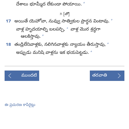
+
దేశాలు భూమ్మీద లేకుండా పోయాయి.
[
తౌ
]
ת
+
17
అయితే యెహోవా, నువ్వు సాత్వికుల ప్రార్థన వింటావు.
+
వాళ్ల హృదయాల్ని బలపర్చి,
వాళ్ల మొర శ్రద్ధగా
+
ఆలకిస్తావు.
+
18
తండ్రిలేనివాళ్లకు, నలిగినవాళ్లకు న్యాయం తీరుస్తావు,
+
అప్పుడు మనిషి వాళ్లను ఇక భయపెట్టడు.
ముందటి
తరవాతి
ఈ ప్రచురణ కాపీరైట్లు