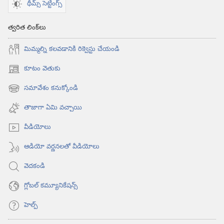
థీమ్స్ సెట్టింగ్స్
త్వరిత లింక్‌లు
మిమ్మల్ని కలవడానికి రిక్వెస్టు చేయండి
కూటం వెతుకు
(కొత్త
విండో
సమావేశం కనుక్కోండి
(కొత్త
ఓపెన్‌
విండో
అవుతుంది)
తాజాగా ఏమి వచ్చాయి
ఓపెన్‌
అవుతుంది)
వీడియోలు
ఆడియో వర్ణనలతో వీడియోలు
వెదకండి
గ్లోబల్‌ కమ్యూనికేషన్స్‌
హెల్ప్‌