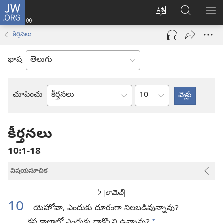
JW.ORG
లాగిన్
సైట్
JW.ORGలో
మె
(కొత్త
భాష
వెదకండి
చూ
విండో
కీర్తనలు
మార్చండి
ఓపెన్‌
అవుతుంది)
భాష
అధ్యాయం
చూపించు
బైబిలు
పుస్తకం
కీర్తనలు
10:1-18
విషయసూచిక
ל [
లామెద్‌
]
10
యెహోవా, ఎందుకు దూరంగా నిలబడివున్నావు?
+
కష్ట కాలాల్లో ఎందుకు దాక్కొని ఉన్నావు?