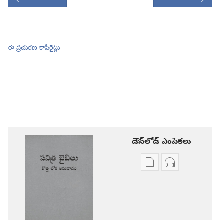
ఈ ప్రచురణ కాపీరైట్లు
డౌన్‌లోడ్‌ ఎంపికలు
ప్రచురణల
ఆడియో
డౌన్‌లోడ్‌
డౌన్‌లోడ్‌
ఎంపికలు
ఎంపికలు
పవిత్ర
పవిత్ర
బైబిలు
బైబిలు