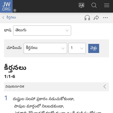
JW.ORG
లాగిన్
సైట్
JW.ORGలో
మె
(కొత్త
భాష
వెదకండి
చూ
విండో
కీర్తనలు
మార్చండి
ఓపెన్‌
అవుతుంది)
భాష
అధ్యాయం
చూపించు
బైబిలు
పుస్తకం
కీర్తనలు
1:1-6
విషయసూచిక
1
దుష్టుల సలహా ప్రకారం నడుచుకోకుండా,
పాపుల మార్గంలో నిలబడకుండా,