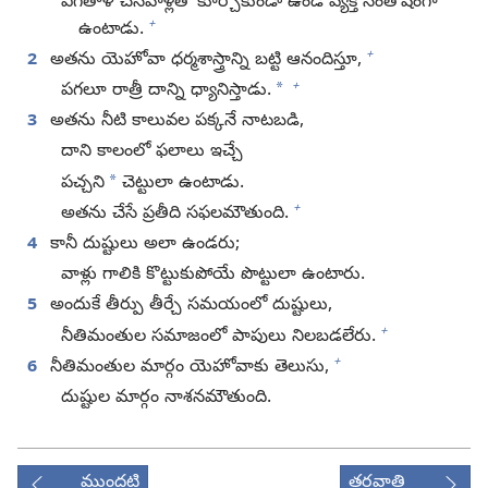
ఎగతాళి చేసేవాళ్లతో కూర్చోకుండా ఉండే వ్యక్తి సంతోషంగా
+
ఉంటాడు.
+
2
అతను యెహోవా ధర్మశాస్త్రాన్ని బట్టి ఆనందిస్తూ,
+
*
పగలూ రాత్రీ దాన్ని ధ్యానిస్తాడు.
3
అతను నీటి కాలువల పక్కనే నాటబడి,
దాని కాలంలో ఫలాలు ఇచ్చే
*
పచ్చని
చెట్టులా ఉంటాడు.
+
అతను చేసే ప్రతీది సఫలమౌతుంది.
4
కానీ దుష్టులు అలా ఉండరు;
వాళ్లు గాలికి కొట్టుకుపోయే పొట్టులా ఉంటారు.
5
అందుకే తీర్పు తీర్చే సమయంలో దుష్టులు,
+
నీతిమంతుల సమాజంలో పాపులు నిలబడలేరు.
+
6
నీతిమంతుల మార్గం యెహోవాకు తెలుసు,
దుష్టుల మార్గం నాశనమౌతుంది.
ముందటి
తరవాతి