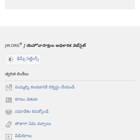
®
JW.ORG
/ యెహోవాసాక్షుల అధికారిక వెబ్‌సైట్‌
థీమ్స్ సెట్టింగ్స్
త్వరిత లింక్‌లు
మిమ్మల్ని కలవడానికి రిక్వెస్టు చేయండి
కూటం వెతుకు
(కొత్త
విండో
సమావేశం కనుక్కోండి
(కొత్త
ఓపెన్‌
విండో
అవుతుంది)
తాజాగా ఏమి వచ్చాయి
ఓపెన్‌
అవుతుంది)
వీడియోలు