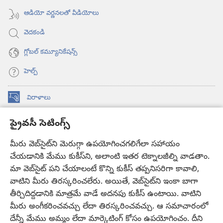
ఆడియో వర్ణనలతో వీడియోలు
వెదకండి
గ్లోబల్‌ కమ్యూనికేషన్స్‌
హెల్ప్‌
విరాళాలు
(కొత్త
విండో
ప్రైవసీ సెటింగ్స్
ఓపెన్‌
కావలికోట ఆన్‌లైన్‌ లైబ్రరీ
(కొత్త
అవుతుంది)
విండో
మీరు వెబ్‌సైట్‌ని మెరుగ్గా ఉపయోగించగలిగేలా సహాయం
®
JW Hub
ఓపెన్‌
చేయడానికి మేము కుకీస్‌ని, అలాంటి ఇతర టెక్నాలజీల్ని వాడతాం.
(కొత్త
అవుతుంది)
విండో
మా వెబ్‌సైట్‌ పని చేయాలంటే కొన్ని కుకీస్‌ తప్పనిసరిగా కావాలి,
JW లైబ్రరీ
యాప్‌
ఓపెన్‌
వాటిని మీరు తిరస్కరించలేరు. అయితే, వెబ్‌సైట్‌ని ఇంకా బాగా
అవుతుంది)
తీర్చిదిద్దడానికి మాత్రమే వాడే అదనపు కుకీస్‌ ఉంటాయి. వాటిని
కావలికోట లైబ్రరీ
మీరు అంగీకరించవచ్చు లేదా తిరస్కరించవచ్చు. ఆ సమాచారంలో
దేన్నీ మేము అమ్మం లేదా మార్కెటింగ్‌ కోసం ఉపయోగించం. దీని