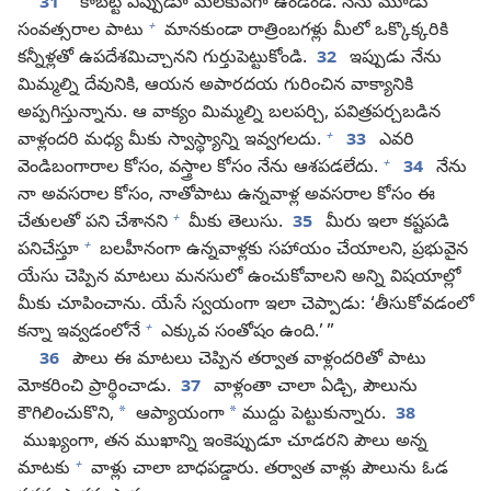
31
“కాబట్టి ఎప్పుడూ మెలకువగా ఉండండి. నేను మూడు
+
సంవత్సరాల పాటు
మానకుండా రాత్రింబగళ్లు మీలో ఒక్కొక్కరికి
కన్నీళ్లతో ఉపదేశమిచ్చానని గుర్తుపెట్టుకోండి.
32
ఇప్పుడు నేను
మిమ్మల్ని దేవునికి, ఆయన అపారదయ గురించిన వాక్యానికి
అప్పగిస్తున్నాను. ఆ వాక్యం మిమ్మల్ని బలపర్చి, పవిత్రపర్చబడిన
+
వాళ్లందరి మధ్య మీకు స్వాస్థ్యాన్ని ఇవ్వగలదు.
33
ఎవరి
+
వెండిబంగారాల కోసం, వస్త్రాల కోసం నేను ఆశపడలేదు.
34
నేను
నా అవసరాల కోసం, నాతోపాటు ఉన్నవాళ్ల అవసరాల కోసం ఈ
+
చేతులతో పని చేశానని
మీకు తెలుసు.
35
మీరు ఇలా కష్టపడి
+
పనిచేస్తూ
బలహీనంగా ఉన్నవాళ్లకు సహాయం చేయాలని, ప్రభువైన
యేసు చెప్పిన మాటలు మనసులో ఉంచుకోవాలని అన్ని విషయాల్లో
మీకు చూపించాను. యేసే స్వయంగా ఇలా చెప్పాడు: ‘తీసుకోవడంలో
+
కన్నా ఇవ్వడంలోనే
ఎక్కువ సంతోషం ఉంది.’ ”
36
పౌలు ఈ మాటలు చెప్పిన తర్వాత వాళ్లందరితో పాటు
మోకరించి ప్రార్థించాడు.
37
వాళ్లంతా చాలా ఏడ్చి, పౌలును
*
*
కౌగిలించుకొని,
ఆప్యాయంగా
ముద్దు పెట్టుకున్నారు.
38
ముఖ్యంగా, తన ముఖాన్ని ఇంకెప్పుడూ చూడరని పౌలు అన్న
+
మాటకు
వాళ్లు చాలా బాధపడ్డారు. తర్వాత వాళ్లు పౌలును ఓడ