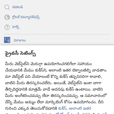
వెదకండి
గ్లోబల్‌ కమ్యూనికేషన్స్‌
హెల్ప్‌
విరాళాలు
(కొత్త
విండో
ప్రైవసీ సెటింగ్స్
ఓపెన్‌
కావలికోట ఆన్‌లైన్‌ లైబ్రరీ
(కొత్త
అవుతుంది)
విండో
మీరు వెబ్‌సైట్‌ని మెరుగ్గా ఉపయోగించగలిగేలా సహాయం
®
JW Hub
ఓపెన్‌
చేయడానికి మేము కుకీస్‌ని, అలాంటి ఇతర టెక్నాలజీల్ని వాడతాం.
(కొత్త
అవుతుంది)
విండో
మా వెబ్‌సైట్‌ పని చేయాలంటే కొన్ని కుకీస్‌ తప్పనిసరిగా కావాలి,
JW లైబ్రరీ
యాప్‌
ఓపెన్‌
వాటిని మీరు తిరస్కరించలేరు. అయితే, వెబ్‌సైట్‌ని ఇంకా బాగా
అవుతుంది)
తీర్చిదిద్దడానికి మాత్రమే వాడే అదనపు కుకీస్‌ ఉంటాయి. వాటిని
కావలికోట లైబ్రరీ
మీరు అంగీకరించవచ్చు లేదా తిరస్కరించవచ్చు. ఆ సమాచారంలో
దేన్నీ మేము అమ్మం లేదా మార్కెటింగ్‌ కోసం ఉపయోగించం. దీని
గురించి ఎక్కువ తెలుసుకోవడానికి
కుకీస్, అలాంటి ఇతర