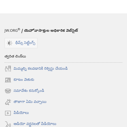
®
JW.ORG
/ యెహోవాసాక్షుల అధికారిక వెబ్‌సైట్‌
థీమ్స్ సెట్టింగ్స్
త్వరిత లింక్‌లు
మిమ్మల్ని కలవడానికి రిక్వెస్టు చేయండి
కూటం వెతుకు
(కొత్త
విండో
సమావేశం కనుక్కోండి
(కొత్త
ఓపెన్‌
విండో
అవుతుంది)
తాజాగా ఏమి వచ్చాయి
ఓపెన్‌
అవుతుంది)
వీడియోలు
ఆడియో వర్ణనలతో వీడియోలు