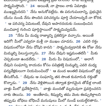
ఎదురుచూస్తున్నాయని పవిత్రశక్తి ప్రతీ నగరంలో నాకు మళ్లీమళ్లీ
+
సాక్ష్యమిస్తోంది.
24
అయితే, నా ప్రాణం నాకు ఏమాత్రం
*
ముఖ్యమైనదని
నేను అనుకోవట్లేదు. ఈ పరుగుపందాన్ని, ప్రభువైన
యేసు నుండి నేను పొందిన పరిచర్యను పూర్తి చేయాలన్నదే నా కోరిక.
+
ఆ పరిచర్య ఏమిటంటే, దేవుని అపారదయకు సంబంధించిన
మంచివార్త గురించి పూర్తిస్థాయిలో సాక్ష్యమివ్వడమే.
25
“నేను మీ మధ్య రాజ్యాన్ని ప్రకటిస్తూ వచ్చాను. అయితే
ఇదిగో! మీలో ఎవ్వరూ మళ్లీ నా ముఖం చూడరు.
26
ఎవరి రక్తం
+
విషయంలోనూ నేను దోషిని కానని
సాక్ష్యమివ్వడానికి ఈ రోజు నేను
*
మిమ్మల్ని పిలుస్తున్నాను.
27
నేను దేవుని ఇష్టమంతటినీ
మీకు
+
+
చెప్పకుండా ఉండలేదు.
28
మీరు మీ విషయంలో,
అలాగే
దేవుని సంఘాన్ని కాయడం కోసం పవిత్రశక్తి మిమ్మల్ని ఎవరి మధ్య
+
పర్యవేక్షకులుగా నియమించిందో
ఆ మంద అంతటి విషయంలో శ్రద్ధ
+
తీసుకోండి.
దేవుడు ఆ సంఘాన్ని తన సొంత కుమారుడి రక్తంతో
+
కొన్నాడు.
29
నేను వెళ్లిపోయిన తర్వాత క్రూరమైన తోడేళ్ల లాంటి
+
వాళ్లు మీలో ప్రవేశిస్తారని,
వాళ్లు మందతో మృదువుగా ప్రవర్తించరని
నాకు తెలుసు.
30
అంతేకాదు, శిష్యుల్ని తమ వెంట ఈడ్చుకెళ్లాలని
+
తప్పుడు బోధలు బోధించే మనుషులు మీలో నుండే బయల్దేరతారు.