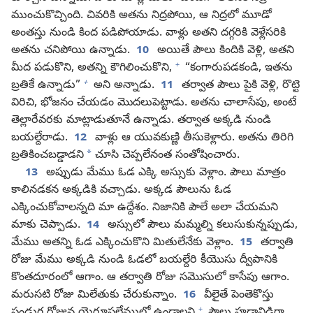
ముంచుకొచ్చింది. చివరికి అతను నిద్రపోయి, ఆ నిద్రలో మూడో
అంతస్తు నుండి కింద పడిపోయాడు. వాళ్లు అతని దగ్గరికి వెళ్లేసరికి
అతను చనిపోయి ఉన్నాడు.
10
అయితే పౌలు కిందికి వెళ్లి, అతని
+
మీద పడుకొని, అతన్ని కౌగిలించుకొని,
“కంగారుపడకండి, ఇతను
+
బ్రతికే ఉన్నాడు”
అని అన్నాడు.
11
తర్వాత పౌలు పైకి వెళ్లి, రొట్టె
విరిచి, భోజనం చేయడం మొదలుపెట్టాడు. అతను చాలాసేపు, అంటే
తెల్లారేవరకు మాట్లాడుతూనే ఉన్నాడు. తర్వాత అక్కడి నుండి
బయల్దేరాడు.
12
వాళ్లు ఆ యువకుణ్ణి తీసుకెళ్లారు. అతను తిరిగి
*
బ్రతికించబడ్డాడని
చూసి చెప్పలేనంత సంతోషించారు.
13
అప్పుడు మేము ఓడ ఎక్కి అస్సుకు వెళ్లాం. పౌలు మాత్రం
కాలినడకన అక్కడికి వచ్చాడు. అక్కడ పౌలును ఓడ
ఎక్కించుకోవాలన్నది మా ఉద్దేశం. నిజానికి పౌలే అలా చేయమని
మాకు చెప్పాడు.
14
అస్సులో పౌలు మమ్మల్ని కలుసుకున్నప్పుడు,
మేము అతన్ని ఓడ ఎక్కించుకొని మితులేనేకు వెళ్లాం.
15
తర్వాతి
రోజు మేము అక్కడి నుండి ఓడలో బయల్దేరి కీయొసు ద్వీపానికి
కొంతదూరంలో ఆగాం. ఆ తర్వాతి రోజు సమొసులో కాసేపు ఆగాం.
మరుసటి రోజు మిలేతుకు చేరుకున్నాం.
16
వీలైతే పెంతెకొస్తు
+