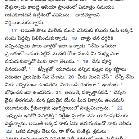
పండుగ రోజున యెరూషలేములో ఉండాలని
పౌలు హడావిడిగా
వెళ్తున్నాడు కాబట్టి ఆసియా ప్రాంతంలో ఏమాత్రం సమయం
+
గడపకూడదనే ఉద్దేశంతో ఎఫెసును
దాటివెళ్లాలని
నిర్ణయించుకున్నాడు.
17
అయితే పౌలు మిలేతు నుండి ఎఫెసుకు కబురు పంపి అక్కడి
సంఘ పెద్దల్ని పిలిపించుకున్నాడు.
18
వాళ్లు తన దగ్గరికి
వచ్చినప్పుడు పౌలు వాళ్లతో ఇలా అన్నాడు: “నేను ఆసియా
ప్రాంతంలో అడుగుపెట్టిన మొదటి రోజు నుండి మీ మధ్య ఎలా
+
నడుచుకున్నానో మీకు బాగా తెలుసు.
19
నేను పూర్తి
+
*
వినయంతో,
కన్నీళ్లతో, యూదులు పన్నిన కుట్రల వల్ల కష్టాలు
*
పడుతూ ప్రభువుకు సేవ చేశాను.
20
మీకు మంచి చేసే
దేన్నీ నేను
+
+
మీకు చెప్పకుండా ఉండలేదు, మీకు బహిరంగంగా
ఇంటింటా
+
బోధించకుండా ఉండలేదు.
21
అయితే, పశ్చాత్తాపపడి
దేవుని
వైపు తిరగమని, మన ప్రభువైన యేసు మీద విశ్వాసం ఉంచమని
+
యూదులకు, గ్రీకువాళ్లకు పూర్తిస్థాయిలో సాక్ష్యమిచ్చాను.
22
*
ఇప్పుడు ఇదిగో! పవిత్రశక్తి
నిర్దేశం ప్రకారం నేను యెరూషలేముకు
వెళ్తున్నాను. అయితే అక్కడ నాకు ఏమి జరుగుతుందో నాకు తెలీదు.
23
ఒకటి మాత్రం తెలుసు. నా కోసం సంకెళ్లు, శ్రమలు