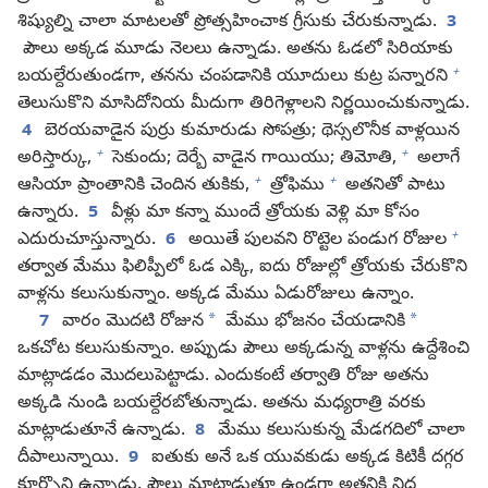
శిష్యుల్ని చాలా మాటలతో ప్రోత్సహించాక గ్రీసుకు చేరుకున్నాడు.
3
పౌలు అక్కడ మూడు నెలలు ఉన్నాడు. అతను ఓడలో సిరియాకు
+
బయల్దేరుతుండగా, తనను చంపడానికి యూదులు కుట్ర పన్నారని
తెలుసుకొని మాసిదోనియ మీదుగా తిరిగెళ్లాలని నిర్ణయించుకున్నాడు.
4
బెరయవాడైన పుర్రు కుమారుడు సోపత్రు; థెస్సలొనీక వాళ్లయిన
+
+
అరిస్తార్కు,
సెకుందు; దెర్బే వాడైన గాయియు; తిమోతి,
అలాగే
+
+
ఆసియా ప్రాంతానికి చెందిన తుకికు,
త్రోఫిము
అతనితో పాటు
ఉన్నారు.
5
వీళ్లు మా కన్నా ముందే త్రోయకు వెళ్లి మా కోసం
+
ఎదురుచూస్తున్నారు.
6
అయితే పులవని రొట్టెల పండుగ రోజుల
తర్వాత మేము ఫిలిప్పీలో ఓడ ఎక్కి, ఐదు రోజుల్లో త్రోయకు చేరుకొని
వాళ్లను కలుసుకున్నాం. అక్కడ మేము ఏడురోజులు ఉన్నాం.
*
*
7
వారం మొదటి రోజున
మేము భోజనం చేయడానికి
ఒకచోట కలుసుకున్నాం. అప్పుడు పౌలు అక్కడున్న వాళ్లను ఉద్దేశించి
మాట్లాడడం మొదలుపెట్టాడు. ఎందుకంటే తర్వాతి రోజు అతను
అక్కడి నుండి బయల్దేరబోతున్నాడు. అతను మధ్యరాత్రి వరకు
మాట్లాడుతూనే ఉన్నాడు.
8
మేము కలుసుకున్న మేడగదిలో చాలా
దీపాలున్నాయి.
9
ఐతుకు అనే ఒక యువకుడు అక్కడ కిటికీ దగ్గర
కూర్చొని ఉన్నాడు. పౌలు మాట్లాడుతూ ఉండగా అతనికి నిద్ర