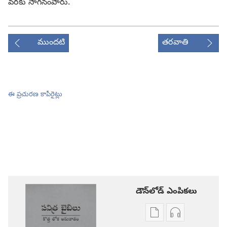
వరకు సాగనంపారు.
ముందటి
తరవాతి
ఈ ప్రచురణ కాపీరైట్లు
డౌన్‌లోడ్‌ ఎంపికలు
ప్రచురణల
ఆడియో