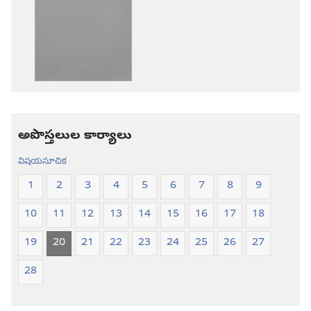
డౌన్‌లోడ్‌
డౌన్‌లోడ్‌
ఎంపికలు
ఎంపికలు
పవిత్ర
పవిత్ర
బైబిలు
బైబిలు
కొత్త
కొత్త
లోక
లోక
అనువాదం
అనువాదం
అపొస్తలుల కార్యాలు
విషయసూచిక
1
2
3
4
5
6
7
8
9
10
11
12
13
14
15
16
17
18
19
20
21
22
23
24
25
26
27
28