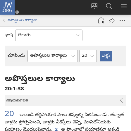
JW.ORG
లాగిన్
సైట్
JW.ORGలో
మె
(కొత్త
భాష
వెదకండి
చూ
విండో
అపొస్తలుల కార్యాలు
మార్చండి
ఓపెన్‌
అవుతుంది)
భాష
అధ్యాయం
చూపించు
బైబిలు
పుస్తకం
అపొస్తలుల కార్యాలు
20:1-38
విషయసూచిక
20
అలజడి తగ్గిపోయాక పౌలు శిష్యుల్ని పిలిపించాడు. తర్వాత
వాళ్లను ప్రోత్సహించి, వాళ్లకు వీడ్కోలు చెప్పి, మాసిదోనియకు
ప్రయాణం మొదలుపెట్టాడు.
2
ఆ ప్రాంతాల్లో ప్రయాణిస్తూ అక్కడి