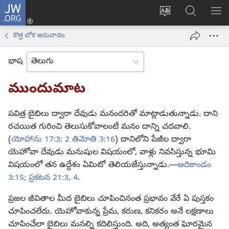
JW.ORG
లాగిన్
సైట్
JW.ORGలో
మె
(కొత్త
భాష
వెదకండి
చూ
విండో
కొత్త లోక అనువాదం
మార్చండి
ఓపెన్‌
అవుతుంది)
భాష
ముందుమాట
పవిత్ర బైబిలు ద్వారా దేవుడు మనందరితో మాట్లాడుతున్నాడు. దాని
రచయిత గురించి తెలుసుకోవాలంటే మనం దాన్ని చదవాలి.
(
యోహాను 17:3;
2 తిమోతి 3:16
) దానిలోని పేజీల ద్వారా
యెహోవా దేవుడు మనుషుల విషయంలో, వాళ్లు నివసిస్తున్న భూమి
విషయంలో తన ఉద్దేశం ఏమిటో తెలియజేస్తున్నాడు.—
ఆదికాండం
3:15;
ప్రకటన 21:3, 4
.
ప్రజల జీవితాల మీద బైబిలు చూపించినంత ప్రభావం వేరే ఏ పుస్తకం
చూపించలేదు. యెహోవాకున్న ప్రేమ, కరుణ, కనికరం అనే లక్షణాలు
చూపించేలా బైబిలు మనల్ని కదిలిస్తుంది. అది, అత్యంత ఘోరమైన