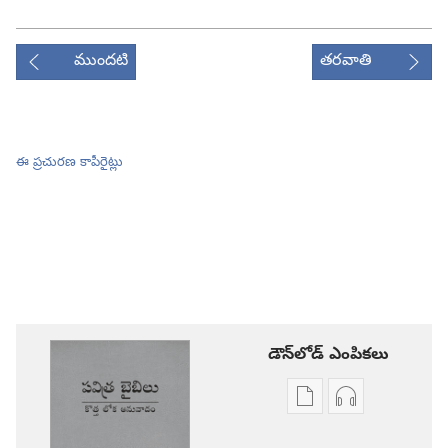
ముందటి
తరవాతి
ఈ ప్రచురణ కాపీరైట్లు
డౌన్‌లోడ్‌ ఎంపికలు
ప్రచురణల
ఆడియో
డౌన్‌లోడ్‌
డౌన్‌లోడ్‌