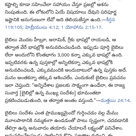
కష్టాల్ని కూడా సహించేలా సహాయం చేస్తూ ప్రజల్లో ఆశను
నింపుతుంది. ఈ లోకంలోని ఏయే విషయాలు దేవుని పరిపూర్ణ
ఇష్టానికి అనుగుణంగా లేవో అది తెలియజేస్తూ ఉంది.—
కీర్తన
119:105;
హెబ్రీయులు 4:12;
1 యోహాను 2:15-17
.
బైబిలు మొదట హీబ్రూ, అరామిక్‌, గ్రీకు భాషల్లో రాయబడి, ఆ
తర్వాత వేరే భాషల్లోకి అనువదించబడింది. ఇప్పుడు పూర్తి బైబిలు
లేదా అందులోని కొంతభాగం 3,000 కన్నా ఎక్కువ భాషల్లో ఉంది.
ఇప్పటివరకు ఉన్న పుస్తకాల్లో అన్నిటికన్నా ఎక్కువ భాషల్లోకి
అనువదించబడి, ఎక్కువమందికి అందుబాటులో ఉన్న పుస్తకం అదే.
మనం అంతకన్నా తక్కువ ఆశించలేం. ఎందుకంటే బైబిలు ప్రవచనం
ఇలా చెప్తుంది: “అన్నిదేశాల ప్రజలకు సాక్ష్యంగా ఉండేలా, ఈ రాజ్య
సువార్త [బైబిల్లో ఉన్న ముఖ్య సందేశం] భూమంతటా
ప్రకటించబడుతుంది. ఆ తర్వాత అంతం వస్తుంది.”—
మత్తయి 24:14
.
బైబిలు సందేశం ఎంత ప్రాముఖ్యమైందో గుర్తించడం వల్ల మేము
మూలపాఠానికి నమ్మకంగా ఉండడంతో పాటు స్పష్టంగా, చదవడానికి
తేలిగ్గా ఉన్న అనువాదం తయారు చేయాలనే లక్ష్యంతో పనిచేశాం.