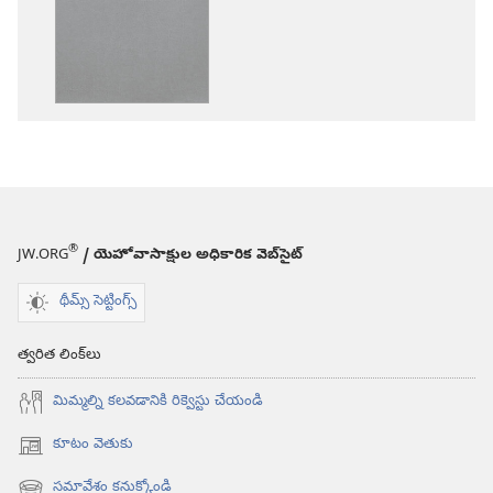
ఎంపికలు
ఎంపికలు
పవిత్ర
పవిత్ర
బైబిలు
బైబిలు
కొత్త
కొత్త
లోక
లోక
అనువాదం
అనువాదం
®
JW.ORG
/ యెహోవాసాక్షుల అధికారిక వెబ్‌సైట్‌
థీమ్స్ సెట్టింగ్స్
త్వరిత లింక్‌లు
మిమ్మల్ని కలవడానికి రిక్వెస్టు చేయండి
కూటం వెతుకు
(కొత్త
విండో
సమావేశం కనుక్కోండి