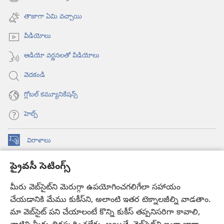
(కొత్త
ఓపెన్‌
విండో
అవుతుంది)
తాజాగా ఏమి వచ్చాయి
ఓపెన్‌
అవుతుంది)
వీడియోలు
ఆడియో వర్ణనలతో వీడియోలు
వెదకండి
గ్లోబల్‌ కమ్యూనికేషన్స్‌
హెల్ప్‌
విరాళాలు
(కొత్త
విండో
ప్రైవసీ సెటింగ్స్
ఓపెన్‌
కావలికోట ఆన్‌లైన్‌ లైబ్రరీ
(కొత్త
అవుతుంది)
విండో
మీరు వెబ్‌సైట్‌ని మెరుగ్గా ఉపయోగించగలిగేలా సహాయం
®
JW Hub
ఓపెన్‌
చేయడానికి మేము కుకీస్‌ని, అలాంటి ఇతర టెక్నాలజీల్ని వాడతాం.
(కొత్త
అవుతుంది)
విండో
మా వెబ్‌సైట్‌ పని చేయాలంటే కొన్ని కుకీస్‌ తప్పనిసరిగా కావాలి,
JW లైబ్రరీ
యాప్‌
ఓపెన్‌