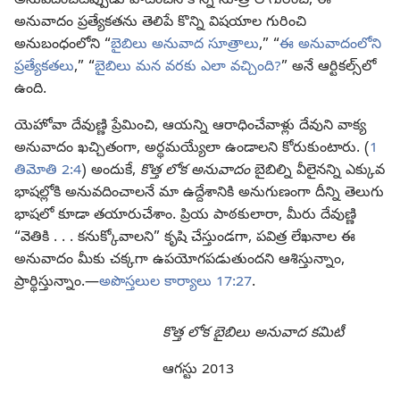
అనువదించేటప్పుడు పాటించిన కొన్ని సూత్రాల గురించి, ఈ
అనువాదం ప్రత్యేకతను తెలిపే కొన్ని విషయాల గురించి
అనుబంధంలోని “
బైబిలు అనువాద సూత్రాలు
,” “
ఈ అనువాదంలోని
ప్రత్యేకతలు
,” “
బైబిలు మన వరకు ఎలా వచ్చింది?
” అనే ఆర్టికల్స్‌లో
ఉంది.
యెహోవా దేవుణ్ణి ప్రేమించి, ఆయన్ని ఆరాధించేవాళ్లు దేవుని వాక్య
అనువాదం ఖచ్చితంగా, అర్థమయ్యేలా ఉండాలని కోరుకుంటారు. (
1
తిమోతి 2:4
) అందుకే,
కొత్త లోక అనువాదం
బైబిల్ని వీలైనన్ని ఎక్కువ
భాషల్లోకి అనువదించాలనే మా ఉద్దేశానికి అనుగుణంగా దీన్ని తెలుగు
భాషలో కూడా తయారుచేశాం. ప్రియ పాఠకులారా, మీరు దేవుణ్ణి
“వెతికి . . . కనుక్కోవాలని” కృషి చేస్తుండగా, పవిత్ర లేఖనాల ఈ
అనువాదం మీకు చక్కగా ఉపయోగపడుతుందని ఆశిస్తున్నాం,
ప్రార్థిస్తున్నాం.—
అపొస్తలుల కార్యాలు 17:27
.
కొత్త లోక బైబిలు అనువాద కమిటీ
ఆగస్టు 2013