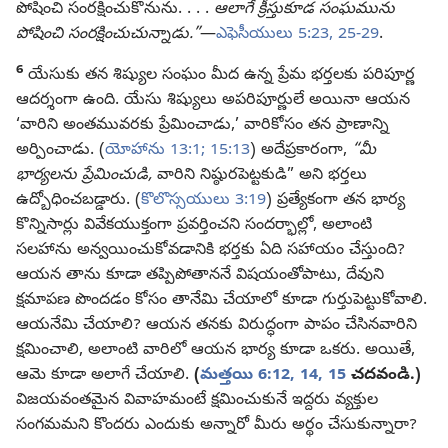
పోషించి సంరక్షించుకొనును. . . .
ఆలాగే క్రీస్తుకూడ సంఘమును
పోషించి సంరక్షించుచున్నాడు.”
—
ఎఫెసీయులు 5:23,
25-29
.
6
యేసుకు తన శిష్యుల సంఘం మీద ఉన్న ప్రేమ భర్తలకు పరిపూర్ణ
ఆదర్శంగా ఉంది. యేసు శిష్యులు అపరిపూర్ణులే అయినా ఆయన
‘వారిని అంతమువరకు ప్రేమించాడు,’ వారికోసం తన ప్రాణాన్ని
అర్పించాడు. (
యోహాను 13:1;
15:13
) అదేప్రకారంగా,
“మీ
భార్యలను ప్రేమించుడి,
వారిని నిష్ఠురపెట్టకుడి” అని భర్తలు
ఉద్బోధించబడ్డారు. (
కొలొస్సయులు 3:19
) ప్రత్యేకంగా తన భార్య
కొన్నిసార్లు వివేకయుక్తంగా ప్రవర్తించని సందర్భాల్లో, అలాంటి
సలహాను అన్వయించుకోవడానికి భర్తకు ఏది సహాయం చేస్తుంది?
ఆయన తాను కూడా తప్పిపోతాననే విషయంతోపాటు, దేవుని
క్షమాపణ పొందడం కోసం తానేమి చేయాలో కూడా గుర్తుపెట్టుకోవాలి.
ఆయనేమి చేయాలి? ఆయన తనకు విరుద్ధంగా పాపం చేసినవారిని
క్షమించాలి, అలాంటి వారిలో ఆయన భార్య కూడా ఒకరు. అయితే,
ఆమె కూడా అలాగే చేయాలి.
(
మత్తయి 6:12,
14, 15
చదవండి.)
విజయవంతమైన వివాహమంటే క్షమించుకునే ఇద్దరు వ్యక్తుల
సంగమమని కొందరు ఎందుకు అన్నారో మీరు అర్థం చేసుకున్నారా?