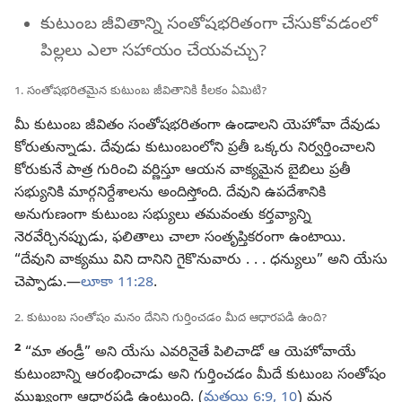
కుటుంబ జీవితాన్ని సంతోషభరితంగా చేసుకోవడంలో
పిల్లలు ఎలా సహాయం చేయవచ్చు?
1. సంతోషభరితమైన కుటుంబ జీవితానికి కీలకం ఏమిటి?
మీ కుటుంబ జీవితం సంతోషభరితంగా ఉండాలని యెహోవా దేవుడు
కోరుతున్నాడు. దేవుడు కుటుంబంలోని ప్రతీ ఒక్కరు నిర్వర్తించాలని
కోరుకునే పాత్ర గురించి వర్ణిస్తూ ఆయన వాక్యమైన బైబిలు ప్రతీ
సభ్యునికి మార్గనిర్దేశాలను అందిస్తోంది. దేవుని ఉపదేశానికి
అనుగుణంగా కుటుంబ సభ్యులు తమవంతు కర్తవ్యాన్ని
నెరవేర్చినప్పుడు, ఫలితాలు చాలా సంతృప్తికరంగా ఉంటాయి.
“దేవుని వాక్యము విని దానిని గైకొనువారు . . . ధన్యులు” అని యేసు
చెప్పాడు.—
లూకా 11:28
.
2. కుటుంబ సంతోషం మనం దేనిని గుర్తించడం మీద ఆధారపడి ఉంది?
2
“మా తండ్రీ” అని యేసు ఎవరినైతే పిలిచాడో ఆ యెహోవాయే
కుటుంబాన్ని ఆరంభించాడు అని గుర్తించడం మీదే కుటుంబ సంతోషం
ముఖ్యంగా ఆధారపడి ఉంటుంది. (
మత్తయి 6:9, 10
) మన