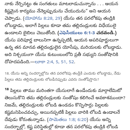
నాకు నేర్పినట్టు ఈ సంగతులు మాటలాడుచున్నాను . . . ఆయన
కిష్టమైన కార్యము నేనెల్లప్పుడును చేయుదును” అని ఆయన
చెప్పాడు. (
యోహాను 8:28, 29
) యేసు తన పరలోకపు తండ్రికి
లోబడ్డాడు, అలాగే పిల్లలు కూడా తమ తల్లిదండ్రులకు విధేయులై
ఉండాలని బైబిలు చెబుతోంది.
(
ఎఫెసీయులు 6:1-3
చదవండి.)
యేసు పరిపూర్ణ బాలునిగా ఉన్నప్పటికీ, ఆయన అపరిపూర్ణులుగా
ఉన్న తన మానవ తల్లిదండ్రులైన యోసేపు, మరియలకు లోబడ్డాడు.
అది నిశ్చయంగా యేసు కుటుంబంలోని ప్రతీ సభ్యుని సంతోషానికి
దోహదపడింది.—
లూకా 2:4, 5,
51, 52
.
18. యేసు అన్ని సందర్భాల్లోను తన పరలోకపు తండ్రికి ఎందుకు లోబడ్డాడు, నేడు
పిల్లలు తమ తల్లిదండ్రులకు లోబడినప్పుడు ఎవరు సంతోషిస్తారు?
18
పిల్లలు తాము మరింతగా యేసులాగే ఉండేందుకు మార్గాలేమిటో
తెలుసుకొని తమ తల్లిదండ్రులకు సంతోషం కలిగించే అవకాశముందా?
నిజమే, తల్లిదండ్రులకు లోబడి ఉండడం కొన్నిసార్లు పిల్లలకు
కష్టమనిపించవచ్చు, అయినప్పటికీ పిల్లలు వారికి లోబడి ఉండాలనే
దేవుడు కోరుతున్నాడు. (
సామెతలు 1:8;
6:20
) యేసు అన్ని
సందర్భాల్లో, కష్ట పరిస్థితుల్లో కూడా తన పరలోకపు తండ్రికి లోబడి