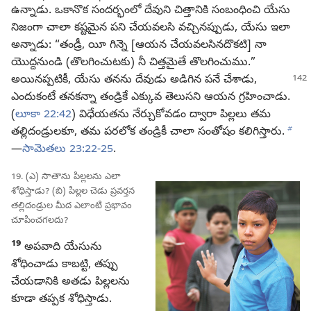
ఉన్నాడు. ఒకానొక సందర్భంలో దేవుని చిత్తానికి సంబంధించి యేసు
నిజంగా చాలా కష్టమైన పని చేయవలసి వచ్చినప్పుడు, యేసు ఇలా
అన్నాడు: “తండ్రీ, యీ గిన్నె [ఆయన చేయవలసినదొకటి] నా
యొద్దనుండి (తొలగించుటకు) నీ చిత్తమైతే తొలగించుము.”
అయినప్పటికీ, యేసు తనను
దేవుడు అడిగిన పనే చేశాడు,
ఎందుకంటే తనకన్నా తండ్రికే ఎక్కువ తెలుసని ఆయన గ్రహించాడు.
(
లూకా 22:42
) విధేయతను నేర్చుకోవడం ద్వారా పిల్లలు తమ
b
తల్లిదండ్రులకూ, తమ పరలోక తండ్రికీ చాలా సంతోషం కలిగిస్తారు.
—
సామెతలు 23:22-25
.
19. (ఎ) సాతాను పిల్లలను ఎలా
శోధిస్తాడు? (బి) పిల్లల చెడు ప్రవర్తన
తల్లిదండ్రుల మీద ఎలాంటి ప్రభావం
చూపించగలదు?
19
అపవాది యేసును
శోధించాడు కాబట్టి, తప్పు
చేయడానికి అతడు పిల్లలను
కూడా తప్పక శోధిస్తాడు.