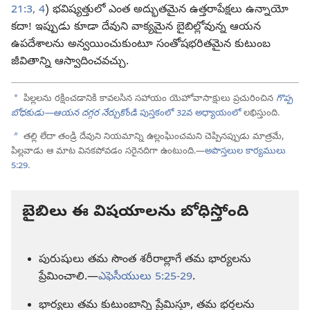
21:3, 4
) భవిష్యత్తులో ఎంత అద్భుతమైన ఉత్తరాపేక్షలు ఉన్నాయో
కదా! ఇప్పుడు కూడా దేవుని వాక్యమైన బైబిల్లోవున్న ఆయన
ఉపదేశాలను అన్వయించుకుంటూ సంతోషభరితమైన కుటుంబ
జీవితాన్ని ఆస్వాదించవచ్చు.
a
పిల్లలను రక్షించడానికి కావలసిన సహాయం యెహోవాసాక్షులు ప్రచురించిన
గొప్ప
బోధకుడు—ఆయన దగ్గర నేర్చుకోండి
పుస్తకంలో 32వ అధ్యాయంలో
లభిస్తుంది.
b
తల్లి లేదా తండ్రి దేవుని నియమాన్ని ఉల్లంఘించమని చెప్పినప్పుడు మాత్రమే,
పిల్లవాడు ఆ మాట వినకపోవడం సరైనదిగా ఉంటుంది.—
అపొస్తలుల కార్యములు
5:29
.
బైబిలు ఈ విషయాలను బోధిస్తోంది
పురుషులు తమ సొంత శరీరాల్లాగే తమ భార్యలను
ప్రేమించాలి.—
ఎఫెసీయులు 5:25-29
.
భార్యలు తమ కుటుంబాన్ని ప్రేమిస్తూ, తమ భర్తలను