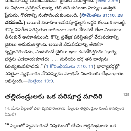
మంచివారునై యుండవలెనని” బైబిలు వివరిస్తోంది. (
తీతు 2:3-5
)
ఈ విధంగా ప్రవర్తించే భార్య, తల్లి తన కుటుంబ సభ్యుల శాశ్వత
ప్రేమను, గౌరవాన్ని సంపాదించుకుంటుంది.
(
సామెతలు 31:10,
28
చదవండి.)
అయితే వివాహం అపరిపూర్ణులైన ఇద్దరి కలయిక కాబట్టి,
కొన్ని విపరీత పరిస్థితుల కారణంగా వారు వేరుపడే లేదా విడాకులు
తీసుకునే అవకాశముంది. కొన్ని ప్రత్యేక పరిస్థితుల్లో వేరుపడడాన్ని
బైబిలు అనుమతిస్తోంది. అయితే వేరుపడడాన్ని తేలికగా
దృష్టించకూడదు, ఎందుకంటే బైబిలు ఇలా ఉపదేశిస్తోంది: “భార్య
భర్తను ఎడబాయకూడదు. . . . మరియు భర్త తన భార్యను
పరిత్యజింపకూడదు.” (
1 కొరింథీయులు 7:10, 11
) భార్యాభర్తల్లో
ఎవరైనా వ్యభిచారం చేసినప్పుడు మాత్రమే విడాకులకు లేఖనాధారం
లభిస్తుంది.—
మత్తయి 19:9
.
తల్లిదండ్రులకు ఒక పరిపూర్ణ మాదిరి
14. యేసు పిల్లలతో ఎలా వ్యవహరించాడు, పిల్లలకు తల్లిదండ్రుల నుండి కావల్సింది
ఏమిటి?
14
పిల్లలతో వ్యవహరించే విషయంలో యేసు తల్లిదండ్రులకు ఒక