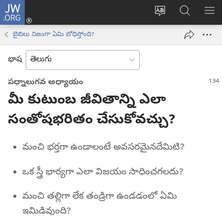
JW.ORG
లాగిన్
సైట్
JW.ORGలో
మె
(కొత్త
భాష
వెదకండి
చూ
విండో
బైబిలు నిజంగా ఏమి బోధిస్తోంది?
మార్చండి
ఓపెన్‌
అవుతుంది)
భాష
పధ్నాలుగవ అధ్యాయం
మీ కుటుంబ జీవితాన్ని ఎలా
సంతోషభరితం చేసుకోవచ్చు?
మంచి భర్తగా ఉండాలంటే అవసరమైనదేమిటి?
ఒక స్త్రీ భార్యగా ఎలా విజయం సాధించగలదు?
మంచి తల్లిగా లేక తండ్రిగా ఉండడంలో ఏమి
ఇమిడివుంది?