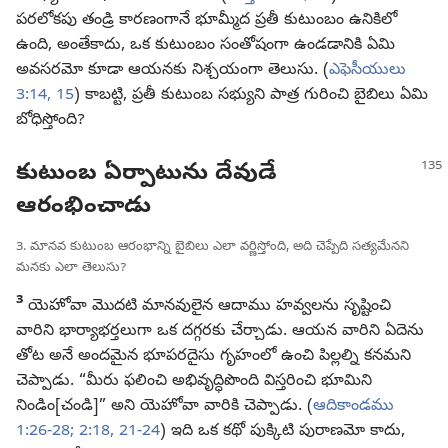
పరలోకపు తండ్రి కారణంగానే భూమ్మీద ప్రతీ కుటుంబం ఉనికిలో
ఉంది, అంతేకాదు, ఒక కుటుంబం సంతోషంగా ఉండడానికి ఏమి
అవసరమో కూడా ఆయనకు నిశ్చయంగా తెలుసు. (
ఎఫెసీయులు
3:14, 15
) కాబట్టి, ప్రతీ కుటుంబ సభ్యుని పాత్ర గురించి బైబిలు ఏమి
బోధిస్తోంది?
కుటుంబ ఏర్పాటును దేవుడే
ఆరంభించాడు
3. మానవ కుటుంబ ఆరంభాన్ని బైబిలు ఎలా వర్ణిస్తోంది, అది చెప్పేది సత్యమేనని
మనకు ఎలా తెలుసు?
3
యెహోవా మొదటి మానవులైన ఆదాము హవ్వలను సృష్టించి
వారిని భార్యాభర్తలుగా ఒక దగ్గరకు చేర్చాడు. ఆయన వారిని ఏదెను
తోట అనే అందమైన భూపరదైసు గృహంలో ఉంచి పిల్లల్ని కనమని
చెప్పాడు. “మీరు ఫలించి అభివృద్ధిపొంది విస్తరించి భూమిని
నిండిం[చండి]” అని యెహోవా వారికి చెప్పాడు. (
ఆదికాండము
1:26-28;
2:18,
21-24
) ఇది ఒక కథో పుక్కిటి పురాణమో కాదు,