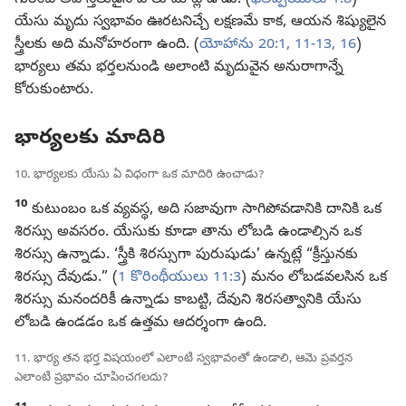
గురించి అపొస్తలుడైన పౌలు మాట్లాడాడు. (
ఫిలిప్పీయులు 1:8
)
యేసు మృదు స్వభావం ఊరటనిచ్చే లక్షణమే కాక, ఆయన శిష్యులైన
స్త్రీలకు అది మనోహరంగా ఉంది. (
యోహాను 20:1,
11-13,
16
)
భార్యలు తమ భర్తలనుండి అలాంటి మృదువైన అనురాగాన్నే
కోరుకుంటారు.
భార్యలకు మాదిరి
10. భార్యలకు యేసు ఏ విధంగా ఒక మాదిరి ఉంచాడు?
10
కుటుంబం ఒక వ్యవస్థ, అది సజావుగా సాగిపోవడానికి దానికి ఒక
శిరస్సు అవసరం. యేసుకు కూడా తాను లోబడి ఉండాల్సిన ఒక
శిరస్సు ఉన్నాడు. ‘స్త్రీకి శిరస్సుగా పురుషుడు’ ఉన్నట్లే “క్రీస్తునకు
శిరస్సు దేవుడు.” (
1 కొరింథీయులు 11:3
) మనం లోబడవలసిన ఒక
శిరస్సు మనందరికీ ఉన్నాడు కాబట్టి, దేవుని శిరసత్వానికి యేసు
లోబడి ఉండడం ఒక ఉత్తమ ఆదర్శంగా ఉంది.
11. భార్య తన భర్త విషయంలో ఎలాంటి స్వభావంతో ఉండాలి, ఆమె ప్రవర్తన
ఎలాంటి ప్రభావం చూపించగలదు?