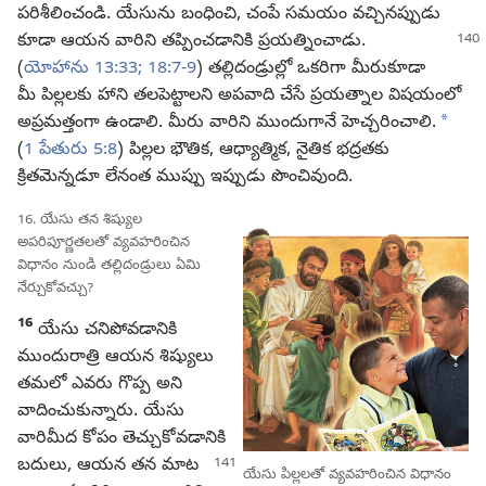
పరిశీలించండి. యేసును బంధించి, చంపే సమయం వచ్చినప్పుడు
కూడా ఆయన వారిని తప్పించడానికి ప్రయత్నించాడు.
(
యోహాను 13:33;
18:7-9
) తల్లిదండ్రుల్లో ఒకరిగా మీరుకూడా
మీ పిల్లలకు హాని తలపెట్టాలని అపవాది చేసే ప్రయత్నాల విషయంలో
a
అప్రమత్తంగా ఉండాలి. మీరు వారిని ముందుగానే హెచ్చరించాలి.
(
1 పేతురు 5:8
) పిల్లల భౌతిక, ఆధ్యాత్మిక, నైతిక భద్రతకు
క్రితమెన్నడూ లేనంత ముప్పు ఇప్పుడు పొంచివుంది.
16. యేసు తన శిష్యుల
అపరిపూర్ణతలతో వ్యవహరించిన
విధానం నుండి తల్లిదండ్రులు ఏమి
నేర్చుకోవచ్చు?
16
యేసు చనిపోవడానికి
ముందురాత్రి ఆయన శిష్యులు
తమలో ఎవరు గొప్ప అని
వాదించుకున్నారు. యేసు
వారిమీద కోపం తెచ్చుకోవడానికి
బదులు,
ఆయన తన మాట
యేసు పిల్లలతో వ్యవహరించిన విధానం