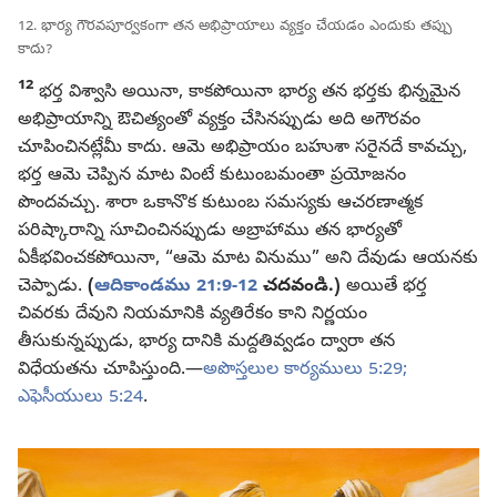
12. భార్య గౌరవపూర్వకంగా తన అభిప్రాయాలు వ్యక్తం చేయడం ఎందుకు తప్పు
కాదు?
12
భర్త విశ్వాసి అయినా, కాకపోయినా భార్య తన భర్తకు భిన్నమైన
అభిప్రాయాన్ని ఔచిత్యంతో వ్యక్తం చేసినప్పుడు అది అగౌరవం
చూపించినట్లేమీ కాదు. ఆమె అభిప్రాయం బహుశా సరైనదే కావచ్చు,
భర్త ఆమె చెప్పిన మాట వింటే కుటుంబమంతా ప్రయోజనం
పొందవచ్చు. శారా ఒకానొక కుటుంబ సమస్యకు ఆచరణాత్మక
పరిష్కారాన్ని సూచించినప్పుడు అబ్రాహాము తన భార్యతో
ఏకీభవించకపోయినా, “ఆమె మాట వినుము” అని దేవుడు ఆయనకు
చెప్పాడు.
(
ఆదికాండము 21:9-12
చదవండి.)
అయితే భర్త
చివరకు దేవుని నియమానికి వ్యతిరేకం కాని నిర్ణయం
తీసుకున్నప్పుడు, భార్య దానికి మద్దతివ్వడం ద్వారా తన
విధేయతను చూపిస్తుంది.—
అపొస్తలుల కార్యములు 5:29;
ఎఫెసీయులు 5:24
.