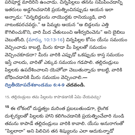
పరిపూర్ణ మాదిరిని ఉంచాడు. చిన్నపిల్లలు తనను సమీపించడాన్ని
ఇతరులు అడ్డగించడానికి ప్రయత్నించినప్పుడు ఆయన ఇలా
అన్నాడు: “చిన్నబిడ్డలను నాయొద్దకు రానియ్యుడి, వారి
నాటంకపరచవద్దు.” ఆ పిమ్మట ఆయన “ఆ బిడ్డలను ఎత్తి
కౌగిలించుకొని, వారి మీద చేతులుంచి ఆశీర్వదించెను” అని బైబిలు
చెబుతోంది. (
మార్కు 10:13-16
) చిన్నపిల్లల కోసం యేసు సమయం
వెచ్చించాడు కాబట్టి, మీరు కూడా మీ పిల్లలతో సమయం
వెచ్చించకూడదా? మీరు వారికి ఎప్పుడో ఒకప్పుడు కాస్త సమయం
ఇస్తే చాలదు, వారితో ఎక్కువ సమయం గడపాలి. తల్లిదండ్రులు
పిల్లలకు ఉపదేశించాలని యెహోవా చెబుతున్నాడు కాబట్టి, వారికి
బోధించడానికి మీరు సమయం వెచ్చించాలి.
—
ద్వితీయోపదేశకాండము 6:4-9
చదవండి.
15. తల్లిదండ్రులు తమ పిల్లలను కాపాడడానికి ఏమి చేయవచ్చు?
15
ఈ లోకంలో దుష్టత్వం మరింత ప్రబలుతుండగా, లైంగిక
దుశ్చర్యలతో పిల్లలకు హాని కలిగించడానికి ప్రయత్నించేవారి నుండి
తమను కాపాడే తల్లిదండ్రులు వారికి కావాలి. యేసు అనురాగంతో
“పిల్లలారా” అని పిలిచిన తన శిష్యులను ఎలా ఆదుకున్నాడో