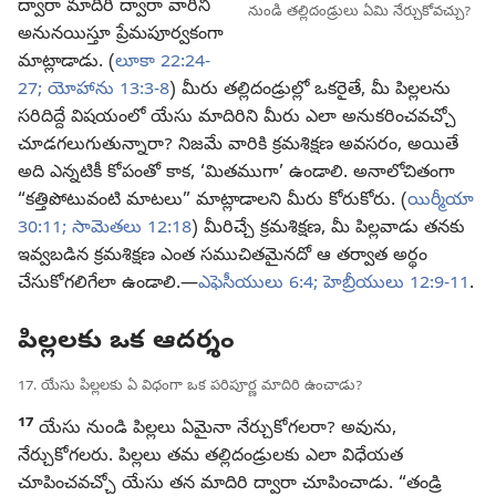
ద్వారా మాదిరి ద్వారా వారిని
నుండి తల్లిదండ్రులు ఏమి నేర్చుకోవచ్చు?
అనునయిస్తూ ప్రేమపూర్వకంగా
మాట్లాడాడు. (
లూకా 22:24-
27;
యోహాను 13:3-8
) మీరు తల్లిదండ్రుల్లో ఒకరైతే, మీ పిల్లలను
సరిదిద్దే విషయంలో యేసు మాదిరిని మీరు ఎలా అనుకరించవచ్చో
చూడగలుగుతున్నారా? నిజమే వారికి క్రమశిక్షణ అవసరం, అయితే
అది ఎన్నటికీ కోపంతో కాక, ‘మితముగా’ ఉండాలి. అనాలోచితంగా
“కత్తిపోటువంటి మాటలు” మాట్లాడాలని మీరు కోరుకోరు. (
యిర్మీయా
30:11;
సామెతలు 12:18
) మీరిచ్చే క్రమశిక్షణ, మీ పిల్లవాడు తనకు
ఇవ్వబడిన క్రమశిక్షణ ఎంత సముచితమైనదో ఆ తర్వాత అర్థం
చేసుకోగలిగేలా ఉండాలి.—
ఎఫెసీయులు 6:4;
హెబ్రీయులు 12:9-11
.
పిల్లలకు ఒక ఆదర్శం
17. యేసు పిల్లలకు ఏ విధంగా ఒక పరిపూర్ణ మాదిరి ఉంచాడు?
17
యేసు నుండి పిల్లలు ఏమైనా నేర్చుకోగలరా? అవును,
నేర్చుకోగలరు. పిల్లలు తమ తల్లిదండ్రులకు ఎలా విధేయత
చూపించవచ్చో యేసు తన మాదిరి ద్వారా చూపించాడు. “తండ్రి