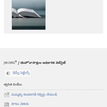
డౌన్‌లోడ్‌
ఎంపికలు
బైబిలు
నిజంగా
ఏమి
బోధిస్తోంది?
®
JW.ORG
/ యెహోవాసాక్షుల అధికారిక వెబ్‌సైట్‌
థీమ్స్ సెట్టింగ్స్
త్వరిత లింక్‌లు
మిమ్మల్ని కలవడానికి రిక్వెస్టు చేయండి
కూటం వెతుకు
(కొత్త