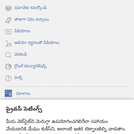
విండో
సమావేశం కనుక్కోండి
(కొత్త
ఓపెన్‌
విండో
అవుతుంది)
తాజాగా ఏమి వచ్చాయి
ఓపెన్‌
అవుతుంది)
వీడియోలు
ఆడియో వర్ణనలతో వీడియోలు
వెదకండి
గ్లోబల్‌ కమ్యూనికేషన్స్‌
హెల్ప్‌
విరాళాలు
(కొత్త
విండో
ప్రైవసీ సెటింగ్స్
ఓపెన్‌
కావలికోట ఆన్‌లైన్‌ లైబ్రరీ
(కొత్త
అవుతుంది)
విండో
మీరు వెబ్‌సైట్‌ని మెరుగ్గా ఉపయోగించగలిగేలా సహాయం
®
JW Hub
ఓపెన్‌
చేయడానికి మేము కుకీస్‌ని, అలాంటి ఇతర టెక్నాలజీల్ని వాడతాం.
(కొత్త
అవుతుంది)