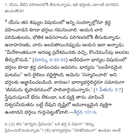
7. యేసు వేటిని పరిగణనలోకి తీసుకున్నాడు, ఇది భర్తలకు ఎలాంటి మాదిరిని
ఉంచుతోంది?
7
యేసు తన శిష్యుల విషయంలో అన్ని సందర్భాల్లోనూ శ్రద్ధ
వహించాడని కూడా భర్తలు గమనించాలి. ఆయన వారి
పరిమితులను, భౌతిక అవసరాలను పరిగణనలోకి తీసుకున్నాడు.
ఉదాహరణకు, వారు అలసిపోయినప్పుడు ఆయన ఇలా అన్నాడు:
“మీరేకాంతముగా అరణ్య ప్రదేశమునకు వచ్చి, కొంచెముసేపు అలసట
తీర్చుకొనుడి.” (
మార్కు 6:30-32
) అదేవిధంగా భార్యల విషయంలో
భర్తలు కూడా శ్రద్ధ చూపించడం అవసరం. భార్యను “బలహీనమైన
ఘటము” అని బైబిలు వర్ణిస్తోంది, ఆమెను ‘సన్మానించాలి’ అని
భర్తలకు ఆజ్ఞాపించబడింది. కారణం? భార్యాభర్తలిద్దరూ సమానంగా
‘జీవమను కృపావరములో పాలివారైయున్నారు.’ (
1 పేతురు 3:7
)
స్త్రీపురుషులనే భేదం లేకుండా, ఒక వ్యక్తి తాను చూపించే
విశ్వసనీయతను బట్టే దేవుని దృష్టిలో అమూల్యమైన వ్యక్తిగా
ఉంటాడని భర్తలు గుర్తుపెట్టుకోవాలి.—
కీర్తన 101:6
.
8. (ఎ) తన “భార్యను ప్రేమించు” ఒక భర్త ఏ విధంగా “తన్ను
ప్రేమించుకొనుచున్నాడు”? (బి) భార్యాభర్తలు “ఏకశరీరముగా” ఉండడం అంటే