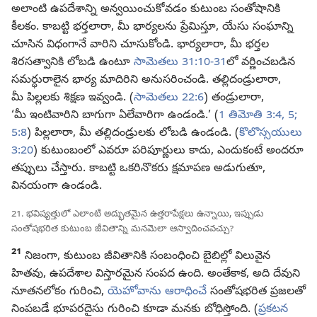
అలాంటి ఉపదేశాన్ని అన్వయించుకోవడం కుటుంబ సంతోషానికి
కీలకం. కాబట్టి భర్తలారా, మీ భార్యలను ప్రేమిస్తూ, యేసు సంఘాన్ని
చూసిన విధంగానే వారిని చూసుకోండి. భార్యలారా, మీ భర్తల
శిరసత్వానికి లోబడి ఉంటూ
సామెతలు 31:10-31
⁠లో వర్ణించబడిన
సమర్థురాలైన భార్య మాదిరిని అనుసరించండి. తల్లిదండ్రులారా,
మీ పిల్లలకు శిక్షణ ఇవ్వండి. (
సామెతలు 22:6
) తండ్రులారా,
‘మీ ఇంటివారిని బాగుగా ఏలేవారిగా ఉండండి.’ (
1 తిమోతి 3:4, 5;
5:8
) పిల్లలారా, మీ తల్లిదండ్రులకు లోబడి ఉండండి. (
కొలొస్సయులు
3:20
) కుటుంబంలో ఎవరూ పరిపూర్ణులు కాదు, ఎందుకంటే అందరూ
తప్పులు చేస్తారు. కాబట్టి ఒకరినొకరు క్షమాపణ అడుగుతూ,
వినయంగా ఉండండి.
21. భవిష్యత్తులో ఎలాంటి అద్భుతమైన ఉత్తరాపేక్షలు ఉన్నాయి, ఇప్పుడు
సంతోషభరిత కుటుంబ జీవితాన్ని మనమెలా ఆస్వాదించవచ్చు?
21
నిజంగా, కుటుంబ జీవితానికి సంబంధించి బైబిల్లో విలువైన
హితవు, ఉపదేశాల విస్తారమైన సంపద ఉంది. అంతేకాక, అది దేవుని
నూతనలోకం గురించి,
యెహోవాను ఆరాధించే
సంతోషభరిత ప్రజలతో
నింపబడే భూపరదైసు గురించి కూడా మనకు బోధిస్తోంది. (
ప్రకటన