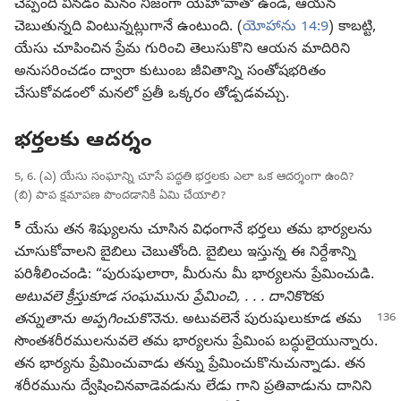
చెప్పింది వినడం మనం నిజంగా యెహోవాతో ఉండి, ఆయన
చెబుతున్నది వింటున్నట్లుగానే ఉంటుంది. (
యోహాను 14:9
) కాబట్టి,
యేసు చూపించిన ప్రేమ గురించి తెలుసుకొని ఆయన మాదిరిని
అనుసరించడం ద్వారా కుటుంబ జీవితాన్ని సంతోషభరితం
చేసుకోవడంలో మనలో ప్రతీ ఒక్కరం తోడ్పడవచ్చు.
భర్తలకు ఆదర్శం
5, 6. (ఎ) యేసు సంఘాన్ని చూసే పద్ధతి భర్తలకు ఎలా ఒక ఆదర్శంగా ఉంది?
(బి) పాప క్షమాపణ పొందడానికి ఏమి చేయాలి?
5
యేసు తన శిష్యులను చూసిన విధంగానే భర్తలు తమ భార్యలను
చూసుకోవాలని బైబిలు చెబుతోంది. బైబిలు ఇస్తున్న ఈ నిర్దేశాన్ని
పరిశీలించండి: “పురుషులారా, మీరును మీ భార్యలను ప్రేమించుడి.
అటువలె క్రీస్తుకూడ సంఘమును ప్రేమించి, . . . దానికొరకు
తన్నుతాను అప్పగించుకొనెను.
అటువలెనే
పురుషులుకూడ తమ
సొంతశరీరములనువలె తమ భార్యలను ప్రేమింప బద్ధులైయున్నారు.
తన భార్యను ప్రేమించువాడు తన్ను ప్రేమించుకొనుచున్నాడు. తన
శరీరమును ద్వేషించినవాడెవడును లేడు గాని ప్రతివాడును దానిని