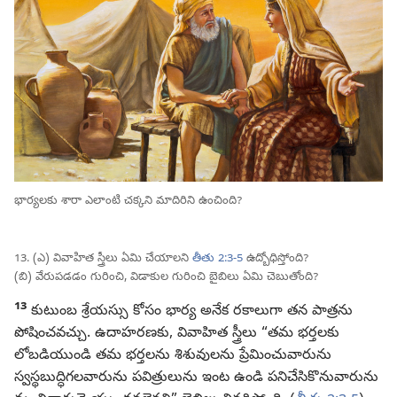
భార్యలకు శారా ఎలాంటి చక్కని మాదిరిని ఉంచింది?
13. (ఎ) వివాహిత స్త్రీలు ఏమి చేయాలని
తీతు 2:3-5
ఉద్బోధిస్తోంది?
(బి) వేరుపడడం గురించి, విడాకుల గురించి బైబిలు ఏమి చెబుతోంది?
13
కుటుంబ శ్రేయస్సు కోసం భార్య అనేక రకాలుగా తన పాత్రను
పోషించవచ్చు. ఉదాహరణకు, వివాహిత స్త్రీలు “తమ భర్తలకు
లోబడియుండి తమ భర్తలను శిశువులను ప్రేమించువారును
స్వస్థబుద్ధిగలవారును పవిత్రులును ఇంట ఉండి పనిచేసికొనువారును