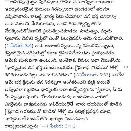
11
అపరిపూర్ణులైన పురుషులు తాము చేసే తప్పుల కారణంగా,
ఆదర్శవంతమైన కుటుంబ శిరస్సులుగా ఉండడంలో తరచూ
తప్పిపోతారు. కాబట్టి, భార్య ఏమి చేయాలి? తన భర్త చేసేదాన్ని
ఆమె చులకన చేయకూడదు, అతని శిరసత్వాన్ని తాను
చేజిక్కించుకోవడానికి ప్రయత్నించకూడదు. సాధుత్వం, మృదు
స్వభావం దేవుని దృష్టిలో ఎంతో విలువైనవని ఆమె గుర్తుంచుకోవాలి.
(
1 పేతురు 3:4
) ఆమె అలాంటి స్వభావాన్ని కనబరచినప్పుడు,
కష్టతరమైన పరిస్థితుల్లో కూడా దైవిక విధేయతను ప్రదర్శించడం
ఆమెకు సుళువుగా ఉంటుంది. అంతేకాక, బైబిలు ఇలా చెబుతోంది:
“భార్యయైతే తన భర్తయందు
భయము [‘ప్రగాఢ గౌరవము’
NW
]
కలిగియుండునట్లు చూచుకొనవలెను.” (
ఎఫెసీయులు 5:33
) ఒకవేళ
ఆమె భర్త క్రీస్తును తన శిరస్సుగా అంగీకరించని వ్యక్తి అయితే
అప్పుడెలా? బైబిలు భార్యలకు ఇలా ఉద్బోధిస్తోంది: “స్త్రీలారా, మీరు
మీ స్వపురుషులకు లోబడియుండుడి; అందువలన వారిలో
ఎవరైనను వాక్యమునకు అవిధేయులైతే, వారు భయముతో కూడిన
[‘ప్రగాఢ గౌరవముతో కూడిన’
NW
] మీ పవిత్ర ప్రవర్తన చూచి,
వాక్యము లేకుండనే తమ భార్యల నడవడివలన
రాబట్టబడవచ్చును.”—
1 పేతురు 3:1-2
.