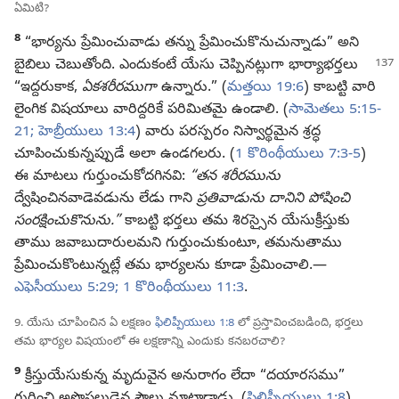
ఏమిటి?
8
“భార్యను ప్రేమించువాడు తన్ను ప్రేమించుకొనుచున్నాడు” అని
బైబిలు
చెబుతోంది. ఎందుకంటే యేసు చెప్పినట్లుగా భార్యాభర్తలు
“ఇద్దరుకాక,
ఏకశరీరముగా
ఉన్నారు.” (
మత్తయి 19:6
) కాబట్టి వారి
లైంగిక విషయాలు వారిద్దరికే పరిమితమై ఉండాలి. (
సామెతలు 5:15-
21;
హెబ్రీయులు 13:4
) వారు పరస్పరం నిస్వార్థమైన శ్రద్ధ
చూపించుకున్నప్పుడే అలా ఉండగలరు. (
1 కొరింథీయులు 7:3-5
)
ఈ మాటలు గుర్తుంచుకోదగినవి:
“తన శరీరమును
ద్వేషించినవాడెవడును లేడు గాని
ప్రతివాడును దానిని పోషించి
సంరక్షించుకొనును.”
కాబట్టి భర్తలు తమ శిరస్సైన యేసుక్రీస్తుకు
తాము జవాబుదారులమని గుర్తుంచుకుంటూ, తమనుతాము
ప్రేమించుకొంటున్నట్లే తమ భార్యలను కూడా ప్రేమించాలి.—
ఎఫెసీయులు 5:29;
1 కొరింథీయులు 11:3
.
9. యేసు చూపించిన ఏ లక్షణం
ఫిలిప్పీయులు 1:8
లో ప్రస్తావించబడింది, భర్తలు
తమ భార్యల విషయంలో ఈ లక్షణాన్ని ఎందుకు కనబరచాలి?
9
క్రీస్తుయేసుకున్న మృదువైన అనురాగం లేదా “దయారసము”