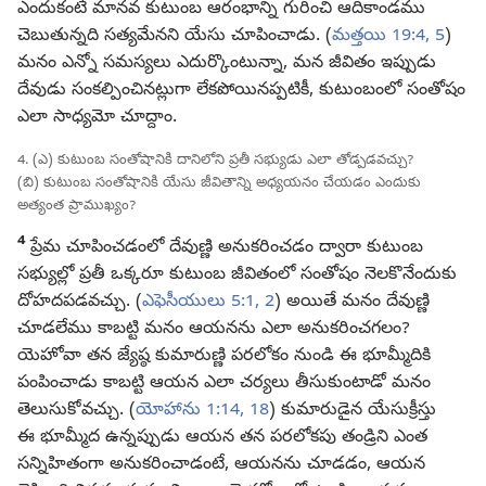
ఎందుకంటే మానవ కుటుంబ ఆరంభాన్ని గురించి ఆదికాండము
చెబుతున్నది సత్యమేనని యేసు చూపించాడు. (
మత్తయి 19:4, 5
)
మనం ఎన్నో సమస్యలు ఎదుర్కొంటున్నా, మన జీవితం ఇప్పుడు
దేవుడు సంకల్పించినట్లుగా లేకపోయినప్పటికీ, కుటుంబంలో సంతోషం
ఎలా సాధ్యమో చూద్దాం.
4. (ఎ) కుటుంబ సంతోషానికి దానిలోని ప్రతీ సభ్యుడు ఎలా తోడ్పడవచ్చు?
(బి) కుటుంబ సంతోషానికి యేసు జీవితాన్ని అధ్యయనం చేయడం ఎందుకు
అత్యంత ప్రాముఖ్యం?
4
ప్రేమ చూపించడంలో దేవుణ్ణి అనుకరించడం ద్వారా కుటుంబ
సభ్యుల్లో ప్రతీ ఒక్కరూ కుటుంబ జీవితంలో సంతోషం నెలకొనేందుకు
దోహదపడవచ్చు. (
ఎఫెసీయులు 5:1, 2
) అయితే మనం దేవుణ్ణి
చూడలేము కాబట్టి మనం ఆయనను ఎలా అనుకరించగలం?
యెహోవా తన జ్యేష్ఠ కుమారుణ్ణి పరలోకం నుండి ఈ భూమ్మీదికి
పంపించాడు కాబట్టి ఆయన ఎలా చర్యలు తీసుకుంటాడో మనం
తెలుసుకోవచ్చు. (
యోహాను 1:14,
18
) కుమారుడైన యేసుక్రీస్తు
ఈ భూమ్మీద ఉన్నప్పుడు ఆయన తన పరలోకపు తండ్రిని ఎంత
సన్నిహితంగా అనుకరించాడంటే, ఆయనను చూడడం, ఆయన