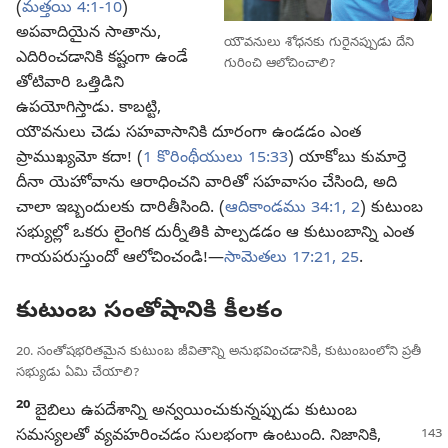
(
మత్తయి 4:1-10
)
అపవాదియైన సాతాను,
యౌవనులు శోధనకు గురైనప్పుడు దేని
ఎదిరించడానికి కష్టంగా ఉండే
గురించి ఆలోచించాలి?
తోటివారి ఒత్తిడిని
ఉపయోగిస్తాడు. కాబట్టి,
యౌవనులు చెడు సహవాసానికి దూరంగా ఉండడం ఎంత
ప్రాముఖ్యమో కదా! (
1 కొరింథీయులు 15:33
) యాకోబు కుమార్తె
దీనా యెహోవాను ఆరాధించని వారితో సహవాసం చేసింది, అది
చాలా ఇబ్బందులకు దారితీసింది. (
ఆదికాండము 34:1, 2
) కుటుంబ
సభ్యుల్లో ఒకరు లైంగిక దుర్నీతికి పాల్పడడం ఆ కుటుంబాన్ని ఎంత
గాయపరుస్తుందో ఆలోచించండి!—
సామెతలు 17:21,
25
.
కుటుంబ సంతోషానికి కీలకం
20. సంతోషభరితమైన కుటుంబ జీవితాన్ని అనుభవించడానికి, కుటుంబంలోని ప్రతీ
సభ్యుడు ఏమి చేయాలి?
20
బైబిలు ఉపదేశాన్ని అన్వయించుకున్నప్పుడు కుటుంబ
సమస్యలతో
వ్యవహరించడం సులభంగా ఉంటుంది. నిజానికి,