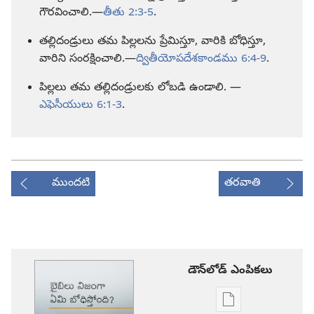
గౌరవించాలి.—
తీతు 2:3-5
.
తల్లిదండ్రులు తమ పిల్లలను ప్రేమిస్తూ, వారికి బోధిస్తూ,
వారిని సంరక్షించాలి.—
ద్వితీయోపదేశకాండము 6:4-9
.
పిల్లలు తమ తల్లిదండ్రులకు లోబడి ఉండాలి. —
ఎఫెసీయులు 6:1-3
.
ముందటి
తరవాతి
డౌన్‌లోడ్‌ ఎంపికలు
ప్రచురణల