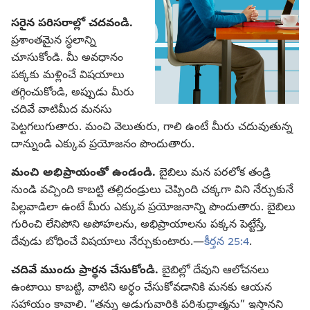
సరైన పరిసరాల్లో చదవండి.
ప్రశాంతమైన స్థలాన్ని
చూసుకోండి. మీ అవధానం
పక్కకు మళ్లించే విషయాలు
తగ్గించుకోండి, అప్పుడు మీరు
చదివే వాటిమీద మనసు
పెట్టగలుగుతారు. మంచి వెలుతురు, గాలి ఉంటే మీరు చదువుతున్న
దాన్నుండి ఎక్కువ ప్రయోజనం పొందుతారు.
మంచి అభిప్రాయంతో ఉండండి.
బైబిలు మన పరలోక తండ్రి
నుండి వచ్చింది కాబట్టి తల్లిదండ్రులు చెప్పింది చక్కగా విని నేర్చుకునే
పిల్లవాడిలా ఉంటే మీరు ఎక్కువ ప్రయోజనాన్ని పొందుతారు. బైబిలు
గురించి లేనిపోని అపోహలను, అభిప్రాయాలను పక్కన పెట్టేస్తే,
దేవుడు బోధించే విషయాలు నేర్చుకుంటారు.—
కీర్తన 25:4
.
చదివే ముందు ప్రార్థన చేసుకోండి.
బైబిల్లో దేవుని ఆలోచనలు
ఉంటాయి కాబట్టి, వాటిని అర్థం చేసుకోవడానికి మనకు ఆయన
సహాయం కావాలి. “తన్ను అడుగువారికి పరిశుద్ధాత్మను” ఇస్తానని