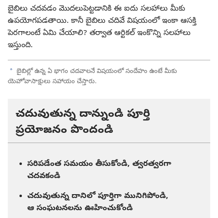
బైబిలు చదవడం మొదలుపెట్టడానికి ఈ ఐదు సలహాలు మీకు
ఉపయోగపడతాయి. కానీ బైబిలు చదివే విషయంలో ఇంకా ఆసక్తి
పెరగాలంటే ఏమి చేయాలి? తర్వాత ఆర్టికల్‌ ఇంకొన్ని సలహాలు
ఇస్తుంది.
a
బైబిల్లో ఉన్న ఏ భాగం చదవాలనే విషయంలో సందేహం ఉంటే మీకు
యెహోవాసాక్షులు సహాయం చేస్తారు.
చదువుతున్న దాన్నుండి పూర్తి
ప్రయోజనం పొందండి
సరిపడేంత సమయం తీసుకోండి, త్వరత్వరగా
చదవకండి
చదువుతున్న దానిలో పూర్తిగా మునిగిపోండి,
ఆ సంఘటనలను ఊహించుకోండి