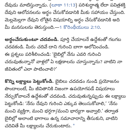
దేవుడు మాటిస్తున్నాడు. (
లూకా 11:13
) పరిశుద్ధాత్మ లేదా పవిత్రశక్తి
దేవుని ఆలోచనలను అర్థం చేసుకోవడానికి మీకు సహాయం చేస్తుంది.
మెల్లమెల్లగా దేవుని లోతైన విషయాల్ని అర్థం చేసుకోవడానికి అది
మీ మనసులను తెరుస్తుంది.—
1 కొరింథీయులు 2:10
.
అర్థంచేసుకుంటూ చదవండి.
పూర్తి చేయాలనే ఉద్దేశంతో గబగబ
చదవకండి. మీరు చదివే దాని గురించి బాగా ఆలోచించండి.
ఈ ప్రశ్నలు పరిశీలించండి: ‘బైబిల్లో నేను ఎవరి గురించి
చదువుతున్నానో వాళ్లలో ఏ లక్షణాలను చూస్తున్నాను? వాటిని నా
జీవితంలో ఎలా పాటించాలి?’
కొన్ని లక్ష్యాలు పెట్టుకోండి.
బైబిలు చదవడం నుండి ప్రయోజనం
పొందాలంటే, మీ జీవితానికి నిజంగా ఉపయోగపడే విషయాలు
నేర్చుకోవాలనే ఉద్దేశంతో చదవండి. చదువుతున్నప్పుడు ఈ లక్ష్యాలు
పెట్టుకోండి: ‘నేను దేవుని గురించి ఎక్కువ తెలుసుకోవాలి,’ ‘నేను
మంచి వ్యక్తిగా, మంచి భర్తగా/మంచి భార్యగా అవ్వాలి.’ తర్వాత
బైబిల్లో అలాంటి భాగాలు ఉన్న సమాచారాన్ని తీసుకుని, వాటిని
a
చదివితే మీ లక్ష్యాలను చేరుకుంటారు.