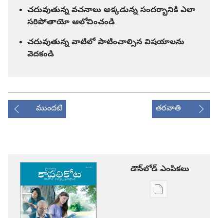
చదువుతున్న వచనాలు అక్కడున్న సందర్భానికి ఎలా
సరిపోతాయో ఆలోచించండి
చదువుతున్న వాటిలో పాటించాల్సిన విషయాలను
వెదకండి
ముందటి
తరవాతి
డౌన్‌లోడ్‌ ఎంపికలు
ప్రచురణల
డౌన్‌లోడ్‌