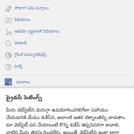
ఓపెన్‌
విండో
అవుతుంది)
తాజాగా ఏమి వచ్చాయి
ఓపెన్‌
అవుతుంది)
వీడియోలు
ఆడియో వర్ణనలతో వీడియోలు
వెదకండి
గ్లోబల్‌ కమ్యూనికేషన్స్‌
హెల్ప్‌
విరాళాలు
(కొత్త
విండో
ప్రైవసీ సెటింగ్స్
ఓపెన్‌
కావలికోట ఆన్‌లైన్‌ లైబ్రరీ
(కొత్త
అవుతుంది)
విండో
మీరు వెబ్‌సైట్‌ని మెరుగ్గా ఉపయోగించగలిగేలా సహాయం
®
JW Hub
ఓపెన్‌
చేయడానికి మేము కుకీస్‌ని, అలాంటి ఇతర టెక్నాలజీల్ని వాడతాం.
(కొత్త
అవుతుంది)
విండో
మా వెబ్‌సైట్‌ పని చేయాలంటే కొన్ని కుకీస్‌ తప్పనిసరిగా కావాలి,
JW లైబ్రరీ
యాప్‌
ఓపెన్‌
వాటిని మీరు తిరస్కరించలేరు. అయితే, వెబ్‌సైట్‌ని ఇంకా బాగా