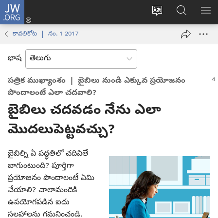
JW.ORG
లాగిన్
సైట్
JW.ORGలో
మె
(కొత్త
భాష
వెదకండి
చూ
విండో
కావలికోట | నం. 1 2017
మార్చండి
ఓపెన్‌
అవుతుంది)
భాష
పత్రిక ముఖ్యాంశం | బైబిలు నుండి ఎక్కువ ప్రయోజనం
పొందాలంటే ఎలా చదవాలి?
బైబిలు చదవడం నేను ఎలా
మొదలుపెట్టవచ్చు?
బైబిల్ని ఏ పద్ధతిలో చదివితే
బాగుంటుంది? పూర్తిగా
ప్రయోజనం పొందాలంటే ఏమి
చేయాలి? చాలామందికి
ఉపయోగపడిన ఐదు
సలహాలను గమనించండి.