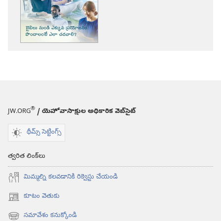
ఎంపికలు
కావలికోట
బైబిలు
నుండి
ఎక్కువ
ప్రయోజనం
పొందాలంటే
ఎలా
చదవాలి?
®
JW.ORG
/ యెహోవాసాక్షుల అధికారిక వెబ్‌సైట్‌
థీమ్స్ సెట్టింగ్స్
త్వరిత లింక్‌లు
మిమ్మల్ని కలవడానికి రిక్వెస్టు చేయండి
కూటం వెతుకు
(కొత్త
విండో
సమావేశం కనుక్కోండి
(కొత్త