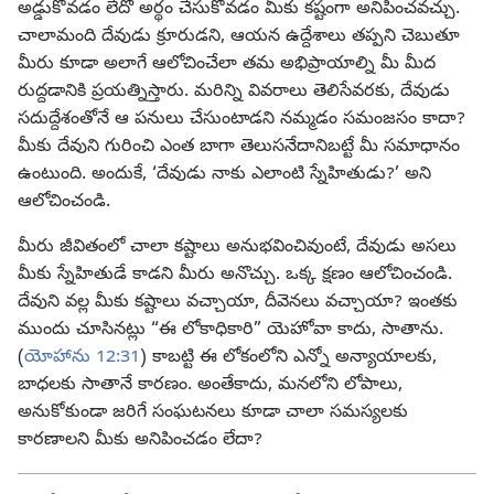
అడ్డుకోవడం లేదో అర్థం చేసుకోవడం మీకు కష్టంగా అనిపించవచ్చు.
చాలామంది దేవుడు క్రూరుడని, ఆయన ఉద్దేశాలు తప్పని చెబుతూ
మీరు కూడా అలాగే ఆలోచించేలా తమ అభిప్రాయాల్ని మీ మీద
రుద్దడానికి ప్రయత్నిస్తారు. మరిన్ని వివరాలు తెలిసేవరకు, దేవుడు
సదుద్దేశంతోనే ఆ పనులు చేసుంటాడని నమ్మడం సమంజసం కాదా?
మీకు దేవుని గురించి ఎంత బాగా తెలుసనేదానిబట్టే మీ సమాధానం
ఉంటుంది. అందుకే, ‘దేవుడు నాకు ఎలాంటి స్నేహితుడు?’ అని
ఆలోచించండి.
మీరు జీవితంలో చాలా కష్టాలు అనుభవించివుంటే, దేవుడు అసలు
మీకు స్నేహితుడే కాడని మీరు అనొచ్చు. ఒక్క క్షణం ఆలోచించండి.
దేవుని వల్ల మీకు కష్టాలు వచ్చాయా, దీవెనలు వచ్చాయా? ఇంతకు
ముందు చూసినట్లు “ఈ లోకాధికారి” యెహోవా కాదు, సాతాను.
(
యోహాను 12:31
) కాబట్టి ఈ లోకంలోని ఎన్నో అన్యాయాలకు,
బాధలకు సాతానే కారణం. అంతేకాదు, మనలోని లోపాలు,
అనుకోకుండా జరిగే సంఘటనలు కూడా చాలా సమస్యలకు
కారణాలని మీకు అనిపించడం లేదా?