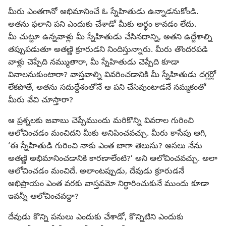
మీరు ఎంతగానో అభిమానించే ఓ స్నేహితుడు ఉన్నాడనుకోండి.
అతను ఫలాని పని ఎందుకు చేశాడో మీకు అర్థం కావడం లేదు.
మీ చుట్టూ ఉన్నవాళ్లు మీ స్నేహితుడు చేసినదాన్ని, అతని ఉద్దేశాల్ని
తప్పుపడుతూ అతణ్ణి క్రూరుడని నిందిస్తున్నారు. మీరు తొందరపడి
వాళ్లు చెప్పేది నమ్ముతారా, మీ స్నేహితుడు చెప్పేది కూడా
వినాలనుకుంటారా? వాస్తవాల్ని వివరించడానికి మీ స్నేహితుడు దగ్గర్లో
లేకపోతే, అతను సదుద్దేశంతోనే ఆ పని చేసివుంటాడనే నమ్మకంతో
మీరు వేచి చూస్తారా?
ఆ ప్రశ్నలకు జవాబు చెప్పేముందు మరికొన్ని వివరాల గురించి
ఆలోచించడం మంచిదని మీకు అనిపించవచ్చు. మీరు కాసేపు ఆగి,
‘ఈ స్నేహితుడి గురించి నాకు ఎంత బాగా తెలుసు? అసలు నేను
అతణ్ణి అభిమానించడానికి కారణాలేంటి?’ అని ఆలోచించవచ్చు. అలా
ఆలోచించడం మంచిదే. అలాంటప్పుడు, దేవుడు క్రూరుడనే
అభిప్రాయం ఎంత వరకు వాస్తవమో నిర్ధారించుకునే ముందు కూడా
ఇవన్నీ ఆలోచించవద్దా?
దేవుడు కొన్ని పనులు ఎందుకు చేశాడో, కొన్నిటిని ఎందుకు