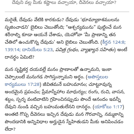
దేవుని వల్ల మీకు కష్టాలు వచ్చాయా, దీవెనలు వచ్చాయా?
మరైతే, దేవుడు వేటికి కారకుడు? దేవుడు ‘భూమ్యాకాశములను
సృజించాడని’ బైబిలు చెబుతోంది; “ఆశ్చర్యమును” పుట్టించే మన
శరీరాల్ని కూడా ఆయనే చేశాడు, యెహోవా ‘మీ ప్రాణాన్ని తన
చేతిలో ఉంచుకొన్న దేవుడు’ అని బైబిలు చెబుతోంది. (
కీర్తన 124:8;
139:14;
దానియేలు 5:23
,
పవిత్ర గ్రంథం, వ్యాఖ్యాన సహితం
) అంటే
దానర్థం ఏమిటి?
మన సృష్టికర్త దయవల్లే మనం ప్రాణాలతో ఉన్నామని, ఇంకా
చెప్పాలంటే మనుగడ సాగిస్తున్నామని అర్థం. (
అపొస్తలుల
కార్యములు 17:28
) జీవితమనే బహుమానం; చూట్టూవున్న
అందమైన ప్రపంచం; ప్రేమాస్నేహాల మాధుర్యం; రంగు, రుచి, వాసన,
శబ్దం, స్పర్శ వంటివాటిని గ్రహించినప్పుడు పొందే ఆనందం ఇవన్నీ
దేవుని నుండి వచ్చిన బహుమతులేనని దానర్థం. (
యాకోబు 1:17
)
అంతటి గొప్ప దీవెనలు ఇచ్చిన దేవుడు మన గౌరవాన్ని, నమ్మకాన్ని
పొందడానికి అన్నివిధాల అర్హుడైన స్నేహితుడని మీకు అనిపించడం
లేదా?