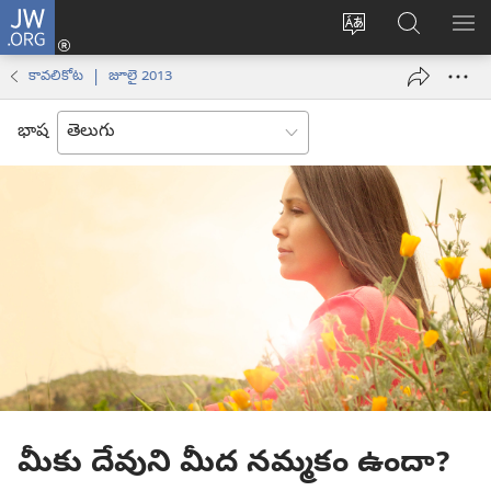
JW.ORG
లాగిన్
సైట్
JW.ORGలో
మె
(కొత్త
భాష
వెదకండి
చూ
విండో
కావలికోట | జూలై 2013
మార్చండి
ఓపెన్‌
అవుతుంది)
భాష
మీకు దేవుని మీద నమ్మకం ఉందా?