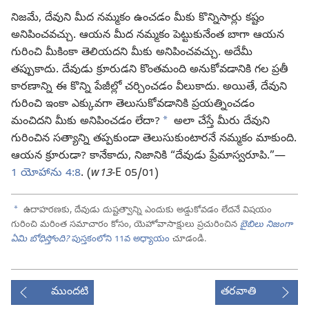
నిజమే, దేవుని మీద నమ్మకం ఉంచడం మీకు కొన్నిసార్లు కష్టం
అనిపించవచ్చు. ఆయన మీద నమ్మకం పెట్టుకునేంత బాగా ఆయన
గురించి మీకింకా తెలియదని మీకు అనిపించవచ్చు. అదేమీ
తప్పుకాదు. దేవుడు క్రూరుడని కొంతమంది అనుకోవడానికి గల ప్రతీ
కారణాన్ని ఈ కొన్ని పేజీల్లో చర్చించడం వీలుకాదు. అయితే, దేవుని
గురించి ఇంకా ఎక్కువగా తెలుసుకోవడానికి ప్రయత్నించడం
a
మంచిదని మీకు అనిపించడం లేదా?
అలా చేస్తే మీరు దేవుని
గురించిన సత్యాన్ని తప్పకుండా తెలుసుకుంటారనే నమ్మకం మాకుంది.
ఆయన క్రూరుడా? కానేకాదు, నిజానికి “దేవుడు ప్రేమాస్వరూపి.”—
1 యోహాను 4:8
. (
w13
-E 05/01)
a
ఉదాహరణకు, దేవుడు దుష్టత్వాన్ని ఎందుకు అడ్డుకోవడం లేదనే విషయం
గురించి మరింత సమాచారం కోసం, యెహోవాసాక్షులు ప్రచురించిన
బైబిలు నిజంగా
ఏమి బోధిస్తోంది?
పుస్తకంలోని 11వ అధ్యాయం
చూడండి.
ముందటి
తరవాతి