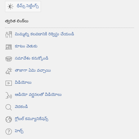
థీమ్స్ సెట్టింగ్స్
త్వరిత లింక్‌లు
మిమ్మల్ని కలవడానికి రిక్వెస్టు చేయండి
కూటం వెతుకు
(కొత్త
విండో
సమావేశం కనుక్కోండి
(కొత్త
ఓపెన్‌
విండో
అవుతుంది)
తాజాగా ఏమి వచ్చాయి
ఓపెన్‌
అవుతుంది)
వీడియోలు
ఆడియో వర్ణనలతో వీడియోలు
వెదకండి
గ్లోబల్‌ కమ్యూనికేషన్స్‌
హెల్ప్‌