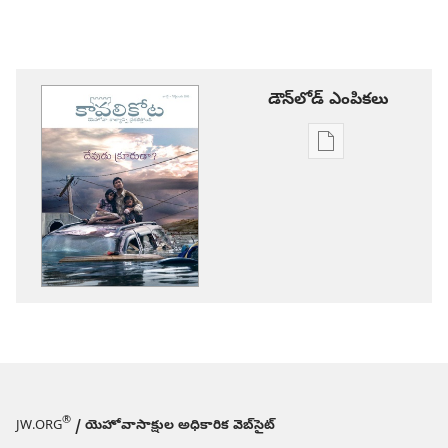
డౌన్‌లోడ్‌ ఎంపికలు
ప్రచురణల
డౌన్‌లోడ్‌
ఎంపికలు
కావలికోట
దేవుడు
క్రూరుడా?
®
JW.ORG
/ యెహోవాసాక్షుల అధికారిక వెబ్‌సైట్‌