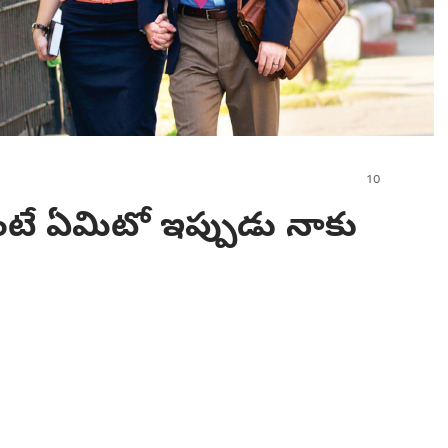
ంటే ఏమిటో ఇప్పుడు నాకు