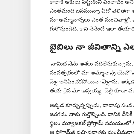
కాలాక ఆకులు పట్టుకుని ఏంలాభం అనిపించి
ఎంతమంది జనమున్నా ఏదో వెలితిగా అన
మా అమ్మానాన్నలు ఎంత మంచివాళ్లో, ఎం
గుర్తొస్తుండేది, కానీ నేనేంటి ఇలా తయ
బైబిలు నా జీవితాన్ని ఎల
నామీద నేను ఆశలు వదిలేసుకున్నాను,
సంవత్సరంలో మా అమ్మానాన్న యెహోవాసాక
వెళ్లాలనిపించకపోయినా వెళ్లాను. అక్
తయారైన మా అన్నయ్య, చెల్లీ కూడా వచ
అక్కడ కూర్చున్నప్పుడు, దాదాపు సంవత్సర
జరగడం నాకు గుర్తొచ్చింది. దానికి దీ
స్థలం మ్యూజికల్‌ ప్రోగ్రామ్‌ సమయంలో 
ఆ ప్రోగ్రామ్‌కి వచ్చినవాళ్లకు మంచీమ