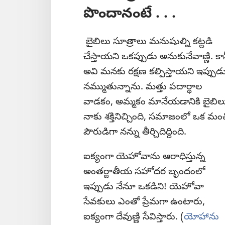
పొందానంటే . . .
బైబిలు సూత్రాలు మనుషుల్ని కట్టడి
చేస్తాయని ఒకప్పుడు అనుకునేవాణ్ణి. కా
అవి మనకు రక్షణ కల్పిస్తాయని ఇప్పుడ
నమ్ముతున్నాను. మత్తు పదార్థాల
వాడకం, అమ్మకం మానేయడానికి బైబిల
నాకు శక్తినిచ్చింది, సమాజంలో ఒక మం
పౌరుడిగా నన్ను తీర్చిదిద్దింది.
ఐక్యంగా యెహోవాను ఆరాధిస్తున్న
అంతర్జాతీయ సహోదర బృందంలో
ఇప్పుడు నేనూ ఒకడిని! యెహోవా
సేవకులు ఎంతో ప్రేమగా ఉంటారు,
ఐక్యంగా దేవుణ్ణి సేవిస్తారు. (
యోహాను