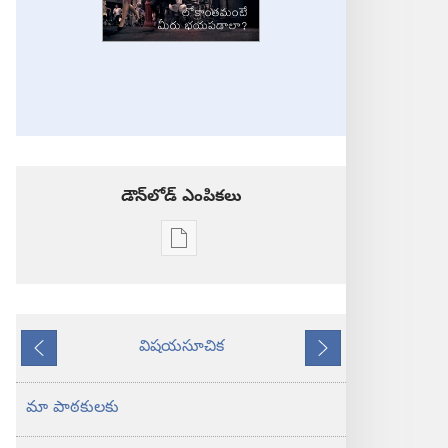
డౌన్‌లోడ్‌ ఎంపికలు
ప్రచురణల
డౌన్‌లోడ్‌
ఎంపికలు
కావలికోట
విషయసూచిక
జనవరి 2013
ముందటి
తరవాతి
మా పాఠకులకు