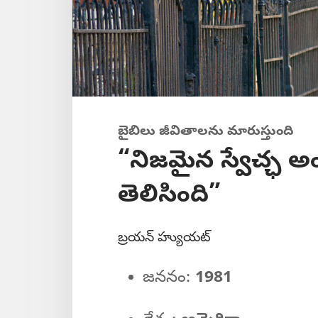
బైబిలు జీవితాలను మారుస్తుంది
“నిజమైన స్వేచ్ఛ అ
తెలిసింది”
బ్రయన్‌ హ్యుయట్‌
జననం:
1981