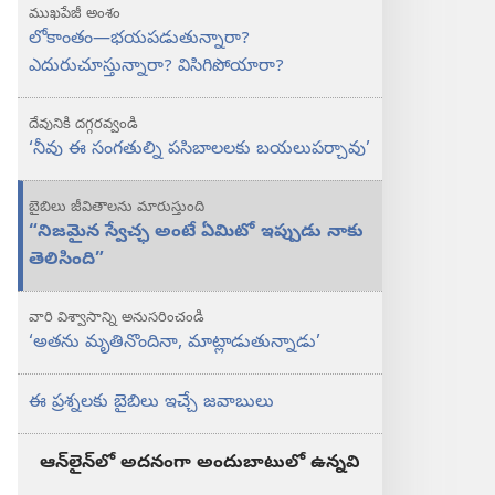
ముఖపేజీ అంశం
లోకాంతం—భయపడుతున్నారా?
ఎదురుచూస్తున్నారా? విసిగిపోయారా?
దేవునికి దగ్గరవ్వండి
‘నీవు ఈ సంగతుల్ని పసిబాలలకు బయలుపర్చావు’
బైబిలు జీవితాలను మారుస్తుంది
“నిజమైన స్వేచ్ఛ అంటే ఏమిటో ఇప్పుడు నాకు
తెలిసింది”
వారి విశ్వాసాన్ని అనుసరించండి
‘అతను మృతినొందినా, మాట్లాడుతున్నాడు’
ఈ ప్రశ్నలకు బైబిలు ఇచ్చే జవాబులు
ఆన్‌లైన్‌లో అదనంగా అందుబాటులో ఉన్నవి