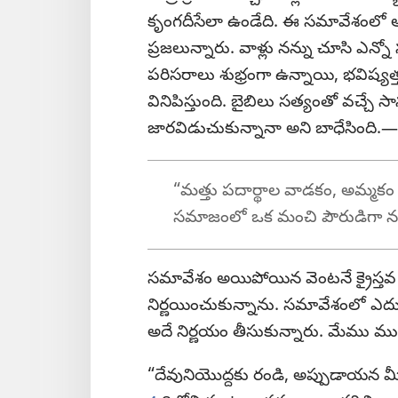
కృంగదీసేలా ఉండేది. ఈ సమావేశంలో
ప్రజలున్నారు. వాళ్లు నన్ను చూసి ఎన
పరిసరాలు శుభ్రంగా ఉన్నాయి, భవిష్యత
వినిపిస్తుంది. బైబిలు సత్యంతో వచ్చే
జారవిడుచుకున్నానా అని బాధేసింది.—
“మత్తు పదార్థాల వాడకం, అమ్మకం మా
సమాజంలో ఒక మంచి పౌరుడిగా నన్ను 
సమావేశం అయిపోయిన వెంటనే క్రైస్తవ సం
నిర్ణయించుకున్నాను. సమావేశంలో ఎద
అదే నిర్ణయం తీసుకున్నారు. మేము ము
“దేవునియొద్దకు రండి, అప్పుడాయన మ