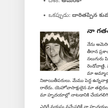
దేశం:
అమెరికా
ఒకప్పుడు:
దారితప్పిన కు
నా గత
నేను అమెరిక
తీరాన ప్రశా
నలుగురు పి
రెండోవాణ్ణి
మా అమ్మానాన
నిజాయితీపరులు. మేము పెద్ద ఉన్నవ
రాలేదు. యెహోవాసాక్షులైన మా తల్లిదం
మా హృదయాల్లో నాటడానికి చేయగలిగి
ఎదిగే వయసు వచ్చేసరికే నా హృదయం త