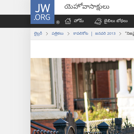
JW.ORG
యెహోవాసాక్షులు
హోమ్‌
బైబిలు బోధలు
లైబ్రరీ
పత్రికలు
కావలికోట | జనవరి 2013
“నిజమ