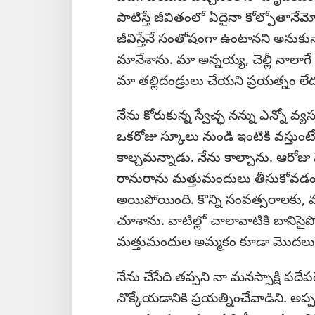
పాటిస్తే జీవితంలో ఏదైనా కోల్పోతానేమ
జీవిస్తేనే సంతోషంగా ఉంటానని అనుకున్న
మానేశాను. మా అన్నయ్య, చెల్లీ నాలాగ
మా తల్లిదండ్రులు చేయని ప్రయత్నం లే
నేను కోరుకున్న స్వేచ్ఛ నన్ను ఎన్నో 
ఒకరోజు స్కూలు నుండి ఇంటికి వస్తుంటే 
కాల్చమన్నాడు. నేను కాల్చాను. ఆరోజ
రానురాను మత్తుమందులు తీసుకోవడం, 
అయిపోయింది. కొన్ని సంవత్సరాలకు,
చూశాను. వాటిల్లో చాలావాటికి బానిసై
మత్తుమందుల అమ్మకం కూడా మొదలుపె
నేను చేసేది తప్పని నా మనస్సాక్షి పదేపద
నొక్కేయడానికి ప్రయత్నించేవాడిని. అప