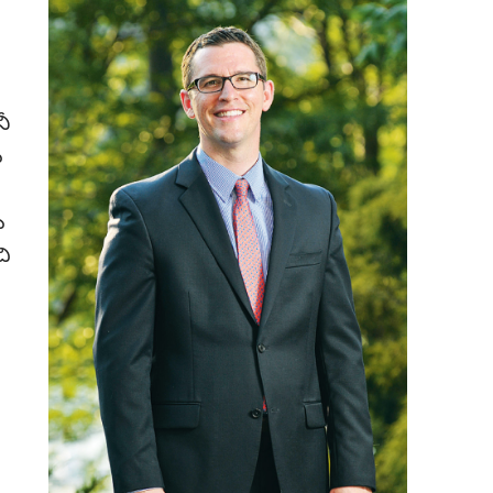
నీ
ు
ు
చి