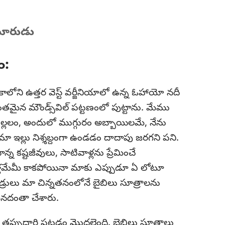
మారుడు
ం:
ాలోని ఉత్తర వెస్ట్‌ వర్జీనియాలో ఉన్న ఓహాయో నదీ
ంతమైన మౌండ్స్‌విల్‌ పట్టణంలో పుట్టాను. మేము
ల్లలం, అందులో ముగ్గురం అబ్బాయిలమే, నేను
. మా ఇల్లు నిశ్శబ్దంగా ఉండడం దాదాపు జరగని పని.
్న కష్టజీవులు, సాటివాళ్లను ప్రేమించే
ాళ్లమేమీ కాకపోయినా మాకు ఎప్పుడూ ఏ లోటూ
డ్రులు మా చిన్నతనంలోనే బైబిలు సూత్రాలను
నదంతా చేశారు.
ప్పుదారి పట్టడం మొదలైంది. బైబిలు సూత్రాలు