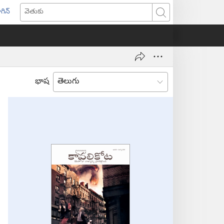
గిన్
ొత్త
వెతుకు
ండో
ెన్‌
వుతుంది)
భాష