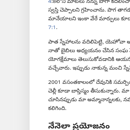
4
:8లోని మాటలు నన్ను బాగా కదిలించాయ
స్వస్తి చెప్పాలని గ్రహించాను. పొగ 
మానేయాలని ఇంకా వేరే మార్పులు కూడ
7:1
.
పాత స్నేహాలను వదిలిపెట్టి, యెహోవా ఆ
నాతో బైబిలు అధ్యయనం చేసిన సంఘ ప
యోగక్షేమాలు తెలుసుకోవడానికి ఆయన ఎ
వచ్చేవారు. ఇప్పుడు నాకున్న మంచి స్
2001 వసంతకాలంలో దేవునికి సమర్పించు
చెల్లీ కూడా బాప్తిస్మం తీసుకున్న
చూసినప్పుడు మా అమ్మానాన్నలకు, నమ
కలిగింది.
నేనెలా ప్రయోజనం