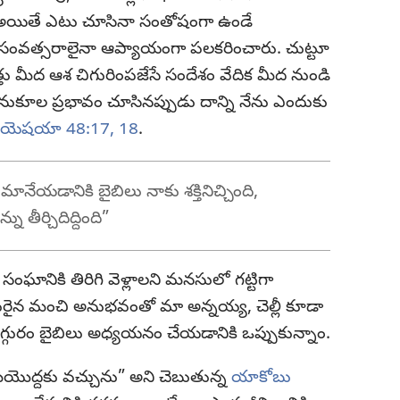
 అయితే ఎటు చూసినా సంతోషంగా ఉండే
్నో సంవత్సరాలైనా ఆప్యాయంగా పలకరించారు. చుట్టూ
్తు మీద ఆశ చిగురింపజేసే సందేశం వేదిక మీద నుండి
 సానుకూల ప్రభావం చూసినప్పుడు దాన్ని నేను ఎందుకు
యెషయా 48:17, 18
.
నేయడానికి బైబిలు నాకు శక్తినిచ్చింది,
తీర్చిదిద్దింది”
ఘానికి తిరిగి వెళ్లాలని మనసులో గట్టిగా
ురైన మంచి అనుభవంతో మా అన్నయ్య, చెల్లీ కూడా
గ్గురం బైబిలు అధ్యయనం చేయడానికి ఒప్పుకున్నాం.
ీయొద్దకు వచ్చును” అని చెబుతున్న
యాకోబు