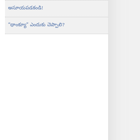
అసూయపడకండి!
“థాంక్యూ” ఎందుకు చెప్పాలి?