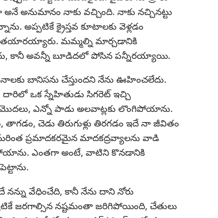
ో అనే అనుమానం నాకు వచ్చింది. నాకు నచ్చినట్టు
ాను. అప్పటికే క్రైస్తవ కూటాలకు వెళ్లడం
ే తయారయ్యారు. మమ్మల్ని మార్చడానికి
దు, కానీ అవన్నీ బూడిదలో పోసిన పన్నీరయ్యాయి.
వ్యసనాలకు బానిసను చేస్తుందని నేను ఊహించలేదు.
దారిలో ఒక స్నేహితుడు సిగరెట్‌ ఇచ్చి
ు మొదలు, ఎన్నో పాడు అలవాట్లకు లొంగిపోయాను.
తాగడం, చెడు తిరుగుళ్లు తిరగడం ఇదే నా జీవితం
 మరింత ప్రమాదకరమైన మాదకద్రవ్యాలను వాడి
పోయాను. ఎంతగా అంటే, వాటిని కొనడానికి
ట్టాను.
ే నన్ను వేధించేది, కానీ నేను దాని నోరు
్పటికే జరగాల్సిన నష్టమంతా జరిగిపోయింది, చేతులు