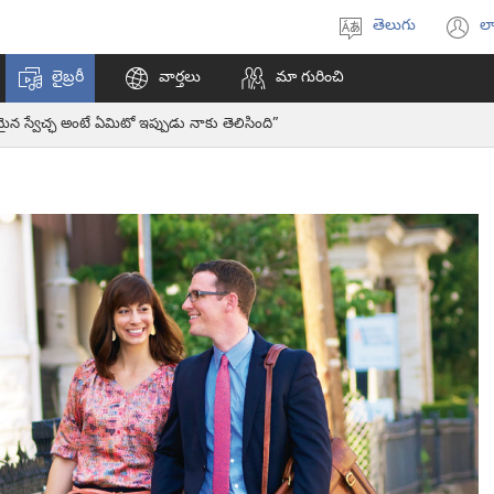
తెలుగు
లా
భాష
(క
ఎంచుకోండి
వి
లైబ్రరీ
వార్తలు
మా గురించి
ఓప
అ
ైన స్వేచ్ఛ అంటే ఏమిటో ఇప్పుడు నాకు తెలిసింది”