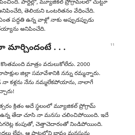
ంది. పార్టీల్లో, మ్యూజికల్‌ ప్రోగ్రామ్‌లలో చుట్టూ
ిపించేది, తెలియని ఒంటరితనం వేధించేది.
త పద్ధతి ఉన్న వాళ్లో నాకు అప్పుడప్పుడు
ారయ్యాను అనిపించేది.
ా మార్చిందంటే . . .
 కొంతమంది మాత్రం వదులుకోలేదు. 2000
్షుల జిల్లా సమావేశానికి నన్ను రమ్మన్నారు.
కడ నా కళ్లను నేను నమ్మలేకపోయాను, నాలాగే
్చారు!
ం క్రితం అదే స్థలంలో మ్యూజికల్‌ ప్రోగ్రామ్‌
నికీ ఉన్న తేడా చూసి నా మనసు చలించిపోయింది. ఇదే
సిగరెట్ల కంపుతో, చెత్తాచెదారంతో నిండిపోయింది.
ర్యాదలు లేవు, ఆ పాటల్లోని భావం మనసును