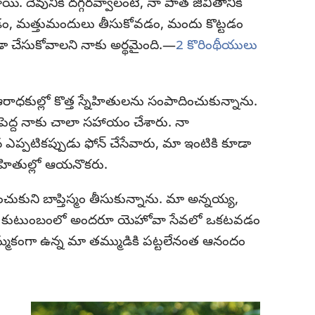
ి. దేవునికి దగ్గరవ్వాలంటే, నా పాత జీవితానికి
తాగడం, మత్తుమందులు తీసుకోవడం, మందు కొట్టడం
ా చేసుకోవాలని నాకు అర్థమైంది.—
2 కొరింథీయులు
రాధకుల్లో కొత్త స్నేహితులను సంపాదించుకున్నాను.
ెద్ద నాకు చాలా సహాయం చేశారు. నా
ప్పటికప్పుడు ఫోన్‌ చేసేవారు, మా ఇంటికి కూడా
నేహితుల్లో ఆయనొకరు.
కుని బాప్తిస్మం తీసుకున్నాను. మా అన్నయ్య,
ారు. మా కుటుంబంలో అందరూ యెహోవా సేవలో ఒకటవడం
్మకంగా ఉన్న మా తమ్ముడికి పట్టలేనంత ఆనందం