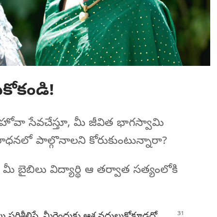
కోకండి!
ోవా సేవచేస్తూ, మీ జీవిత భాగస్వామి
ధనలో పాల్గొనాలని కోరుకుంటున్నారా?
మీ బైబిలు విద్యార్థి ఆ తర్వాత సత్యంలోకి
ు పరిశీలిస్తే, మీరెందుకు ఆశ వదులుకోకూడదో