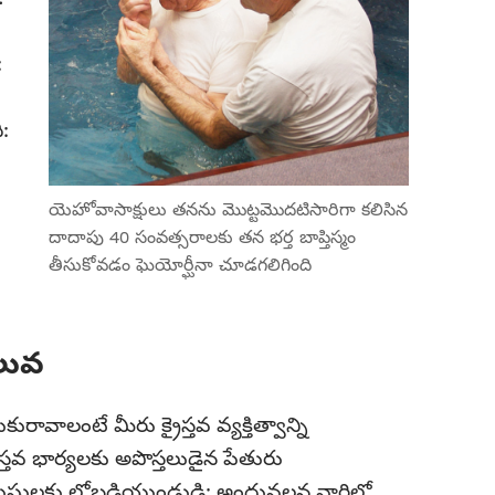
:
:
యెహోవాసాక్షులు తనను మొట్టమొదటిసారిగా కలిసిన
దాదాపు 40 సంవత్సరాలకు తన భర్త బాప్తిస్మం
తీసుకోవడం ఘెయోర్ఘీనా చూడగలిగింది
ిలువ
రావాలంటే మీరు క్రైస్తవ వ్యక్తిత్వాన్ని
స్తవ భార్యలకు అపొస్తలుడైన పేతురు
ురుషులకు లోబడియుండుడి; అందువలన వారిలో