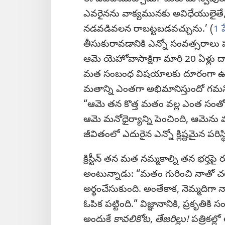
ఎవరైనను వాక్యమునకు అవిధేయులైతే,
నడవడివలన రాబట్టబడవచ్చును.’ (
1 
తీసుకురావడానికి ఎన్నో సంవత్సరాలు పట్టి
ఆమె యెహోవాసాక్షిగా మారి 20 ఏళ్లు 
మత సంబంధ విషయాలకు దూరంగా ఉండాలను
మతాన్ని ఎంతగా అభిమానిస్తుందో గ
“ఆమె తన కొత్త మతం వల్ల ఎంత సంతోష
ఆమె మనోధైర్యాన్ని పెంచింది, ఆమెను 
జీవితంలో ఎదురైన ఎన్నో క్లిష్టమైన పరిస
క్రిస్టీన్‌ తన మత నమ్మకాల్ని తన భర్త
అంటున్నాడు: “మతం గురించి నాతో చర్చ
అర్థంచేసుకుంది. అంతేకాక, నెమ్మదిగా 
ఓపిక పట్టింది.” విజ్ఞానానికి, ప్రకృతి
అందుకే
కావలికోట
,
తేజరిల్లు!
పత్రికల్లో