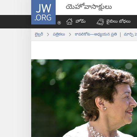
JW.ORG
యెహోవాసాక్షులు
హోమ్‌
బైబిలు బోధలు
లైబ్రరీ
పత్రికలు
కావలికోట—అధ్యయన ప్రతి | మార్చి 