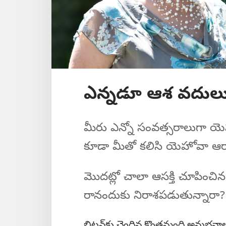
ఎన్నడూ ఆశ వదులు
మీరు ఎన్నో సంవత్సరాలుగా యెహ
కూడా మీతో కలిసి యెహోవా ఆరా
మొదట్లో చాలా ఆసక్తి చూపించిన 
రానందుకు నిరాశపడుతున్నారా?
బ్రిటన్‌కు చెందిన కొంతమంది అనుభవాల