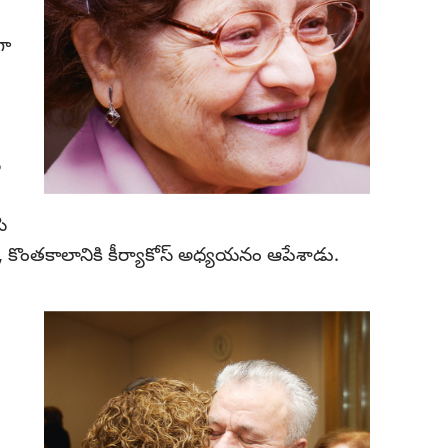
గా
న
ి
కొంతకాలానికి కీర్యాకోస్‌ అధ్యయనం ఆపేశాడు.