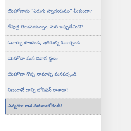
యెహోవాను “ఎరుగు హృదయము” మీకుందా?
దేవుణ్ణి తెలుసుకున్నాం, మరి ఇప్పుడేమిటి?
ఓదార్పు పొందండి, ఇతరుల్ని ఓదార్చండి
యెహోవా మన నివాస స్థలం
యెహోవా గొప్ప నామాన్ని ఘనపర్చండి
నిజంగానే దాన్ని జోసిఫస్‌ రాశాడా?
ఎన్నడూ ఆశ వదులుకోకండి!