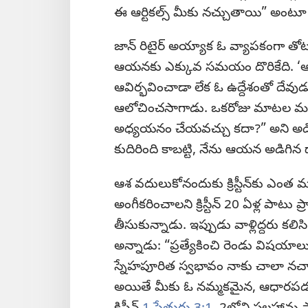
ఈ ఆర్టికల్స్‌ మీకు నచ్చుతాయి” అంటూ 
జాన్‌ రిటైర్‌ అయ్యాక ఓ వ్యాపకంగా త
ఆయనకు ఎక్కువ సమయం దొరికేది. ‘అ
ఆవిర్భవించాడా లేక ఓ ఉద్దేశంతో దేవుడు
ఆలోచించసాగాడు. ఒకరోజు మాటల మధ్
అధ్యయనం చేయవచ్చు కదా?” అని అడిగాడ
కుదిరింది కాబట్టి, నేను ఆయన అడిగిన ద
ఆశ వదులుకోనందుకు క్రిస్టీన్‌కు ఎంత 
అంగీకరించాలని క్రిస్టీన్‌ 20 ఏళ్ల పాటు ప్ర
తీసుకున్నాడు. ఇప్పుడు వాళ్లిద్దరు కల
అన్నాడు: “ప్రత్యేకించి రెండు విషయా
స్నేహపూరిత స్వభావం నాకు చాలా నచ్చ
అయితే మీకు ఓ నమ్మకమైన,
ఆధారపడదగ