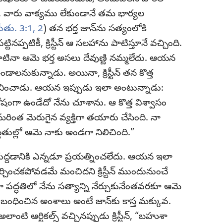
 వారు వాక్యము లేకుండానే తమ భార్యల
పేతు. 3:1, 2
) తన భర్త జాన్‌ను సత్యంలోకి
నప్పటికీ, క్రిస్టీన్‌ ఆ సలహాను పాటిస్తూనే వచ్చింది.
దాటినా ఆమె భర్త అసలు దేవుణ్ణి నమ్మలేదు. ఆయన
కున్నాడు. అయినా, క్రిస్టీన్‌ తన కొత్త
మనించాడు. ఆయన ఇప్పుడు ఇలా అంటున్నాడు:
ంగా ఉండేదో నేను చూశాను. ఆ కొత్త విశ్వాసం
మరింత మెరుగైన వ్యక్తిగా తయారు చేసింది. నా
్థితుల్లో ఆమె నాకు అండగా నిలిచింది.”
పై రుద్దడానికి ఎన్నడూ ప్రయత్నించలేదు. ఆయన ఇలా
ించకపోవడమే మంచిదని క్రిస్టీన్‌ ముందునుంచే
నా పద్ధతిలో నేను సత్యాన్ని నేర్చుకునేంతవరకూ ఆమె
కి సంబంధించిన అంశాలు అంటే జాన్‌కు కాస్త మక్కువ.
 అలాంటి ఆర్టికల్స్‌ వచ్చినప్పుడు క్రిస్టీన్‌, “బహుశా