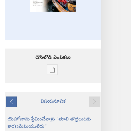
డౌన్‌లోడ్‌ ఎంపికలు
ప్రచురణల
డౌన్‌లోడ్‌
ఎంపికలు
కావలికోట
విషయసూచిక
—
ముందటి
తరవాతి
అధ్యయన
ప్రతి
యెహోవాను ప్రేమించేవాళ్లు “తూలి తొట్రిల్లుటకు
మార్చి 2013
కారణమేమియులేదు”