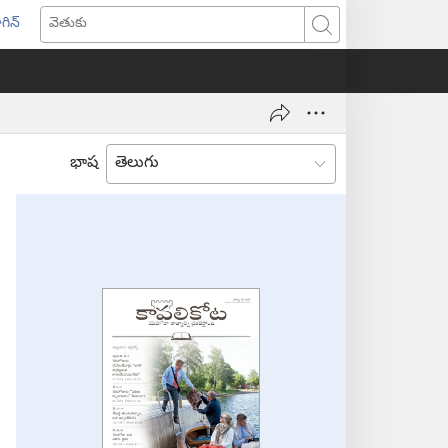
గిన్
ొత్త
వెతుకు
ండో
ెన్‌
వుతుంది)
భాష