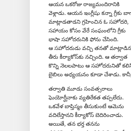
ఆయన ఒకరోజు రాజ్యమందిరానికి
వెళ్లాడు. ఆయన ఇంగ్లీషు కన్నా గ్రీకు బా
మాట్లాడతాడని గ్రహించిన ఓ సహోదరి,
సహాయం కోసం వేరే సంఘంలోని గ్రీకు
భాషా సహోదరునికి ఫోను చేసింది.
ఆ సహోదరుడు వచ్చి తనతో మాట్లాడి
తీరు కీర్యాకోస్‌కు నచ్చింది. ఆ తర్వాత
కొన్ని నెలలపాటు ఆ సహోదరునితో కలిస
బైబిలు అధ్యయనం కూడా చేశాడు. కానీ, 
తర్వాతి మూడు సంవత్సరాలు
ఘెయోర్ఘీనాకు వ్యతిరేకత తప్పలేదు.
ఒకవేళ బాప్తిస్మం తీసుకుంటే ఆమెను
వదిలేస్తానని కీర్యాకోస్‌ బెదిరించాడు.
అయితే, తన భర్త తనను