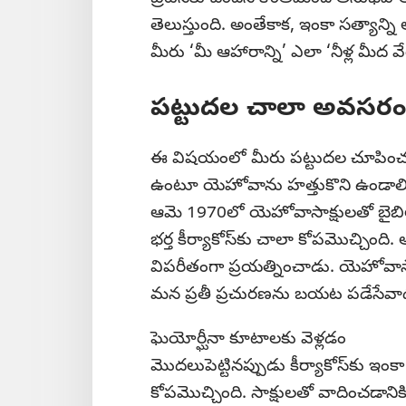
తెలుస్తుంది. అంతేకాక, ఇంకా సత్యాన్న
మీరు ‘మీ ఆహారాన్ని’ ఎలా ‘నీళ్ల మీద 
పట్టుదల చాలా అవసరం
ఈ విషయంలో మీరు పట్టుదల చూపించడం 
ఉంటూ యెహోవాను హత్తుకొని ఉండాలి
ఆమె 1970లో యెహోవాసాక్షులతో బైబ
భర్త కీర్యాకోస్‌కు చాలా కోపమొచ్చిం
విపరీతంగా ప్రయత్నించాడు. యెహోవాసాక్ష
మన ప్రతీ ప్రచురణను బయట పడేసేవా
ఘెయోర్ఘీనా కూటాలకు వెళ్లడం
మొదలుపెట్టినప్పుడు కీర్యాకోస్‌కు ఇంకా
కోపమొచ్చింది. సాక్షులతో వాదించడానిక