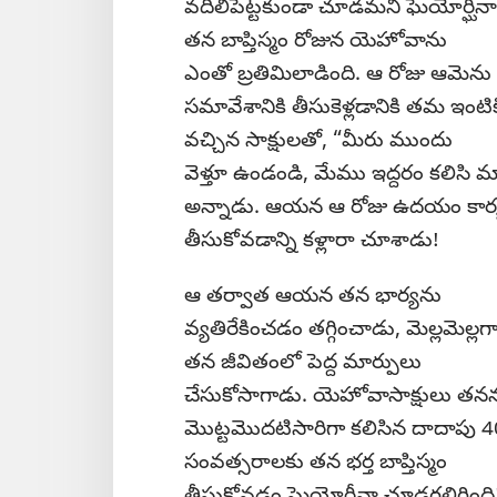
వదిలిపెట్టకుండా చూడమని ఘెయోర్ఘీనా
తన బాప్తిస్మం రోజున యెహోవాను
ఎంతో బ్రతిమిలాడింది. ఆ రోజు ఆమెను
సమావేశానికి తీసుకెళ్లడానికి తమ ఇంటిక
వచ్చిన సాక్షులతో, “మీరు ముందు
వెళ్తూ ఉండండి, మేము ఇద్దరం కలిసి మా 
అన్నాడు. ఆయన ఆ రోజు ఉదయం కార్యక్ర
తీసుకోవడాన్ని కళ్లారా చూశాడు!
ఆ తర్వాత ఆయన తన భార్యను
వ్యతిరేకించడం తగ్గించాడు, మెల్లమెల్లగ
తన జీవితంలో పెద్ద మార్పులు
చేసుకోసాగాడు. యెహోవాసాక్షులు తన
మొట్టమొదటిసారిగా కలిసిన దాదాపు 4
సంవత్సరాలకు తన భర్త బాప్తిస్మం
తీసుకోవడం ఘెయోర్ఘీనా చూడగలిగింది