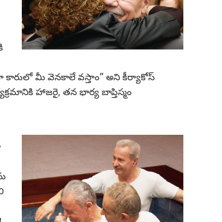
ి
కారులో మీ వెనకాలే వస్తాం” అని కీర్యాకోస్‌
మానికి హాజరై, తన భార్య బాప్తిస్మం
ా
ను
0
!