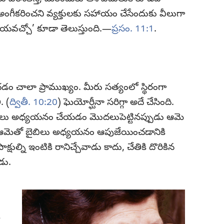
ి అంగీకరించని వ్యక్తులకు సహాయం చేసేందుకు వీలుగా
వేయవచ్చో’ కూడా తెలుస్తుంది.—
ప్రసం. 11:1
.
చాలా ప్రాముఖ్యం. మీరు సత్యంలో స్థిరంగా
. (
ద్వితీ. 10:20
) ఘెయోర్ఘీనా సరిగ్గా అదే చేసింది.
ిలు అధ్యయనం చేయడం మొదలుపెట్టినప్పుడు ఆమె
ది. ఆమెతో బైబిలు అధ్యయనం ఆపుజేయించడానికి
ుల్ని ఇంటికి రానిచ్చేవాడు కాదు, చేతికి దొరికిన
డు.
ి