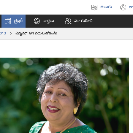
తెలుగు
లా
భాష
(క
ఎంచుకోండి
వి
లైబ్రరీ
వార్తలు
మా గురించి
ఓప
అ
2013
ఎన్నడూ ఆశ వదులుకోకండి!