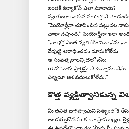
ఇంతకీ కీర్యాకోస్‌ ఎలా మారాడు?
స్వయంగా ఆయన మాటల్లోనే చూడండి
“ఘెయోర్ఘీనా చూపించిన పట్టుదల నాకు
చాలా నచ్చింది.” ఘెయోర్ఘీనా ఇలా అంది
“నా భర్త ఎంత వ్యతిరేకించినా నేను నా
దేవుణ్ణి ఆరాధించడం మానుకోలేదు.
ఆ సంవత్సరాలన్నిటిలో నేను
యెహోవాకు ప్రార్థిస్తూనే ఉన్నాను. నేను
ఎన్నడూ ఆశ వదులుకోలేదు.”
కొత్త వ్యక్తిత్వానికున్న వ
మీ జీవిత భాగస్వామిని సత్యంలోకి తీసుకు
అలవర్చుకోవడం కూడా ప్రాముఖ్యం. క్రై
ఈ ఉపదేశమిచ్చాడు: ‘మీరు మీ స్వప