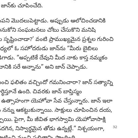
జాన్‌కు చూపించేది.
ోటపని మొదలుపెట్టాడు. అప్పుడు ఆలోచించడానికి
నుకోని సంఘటనలు చోటు చేసుకొని మనిషి
 సృష్టించాడా?’ వంటి ప్రాముఖ్యమైన ప్రశ్నల గురించి
యలో ఓ సహోదరుడు జాన్‌ను “మీరు బైబిలు
ు. “అప్పటికే దేవుని మీద నాకు కాస్త నమ్మకం
ానికి సరే అన్నాను” అని జాన్‌ చెప్పాడు.
మంచి ఫలితం వచ్చిందో గమనించారా? జాన్‌ సత్యాన్ని
ార్థిస్తూనే ఉంది. చివరకు జాన్‌ బాప్తిస్మం
ిసి ఉత్సాహంగా యెహోవా సేవ చేస్తున్నారు. జాన్‌ ఇలా
లు నన్ను ఆకట్టుకున్నాయి. సాక్షులు చూపించిన దయ,
ాయి. పైగా, మీ జీవిత భాగస్వామి యెహోవాసాక్షి
ిన, నిస్వార్థమైన తోడు ఉన్నట్లే.” నిశ్చయంగా,