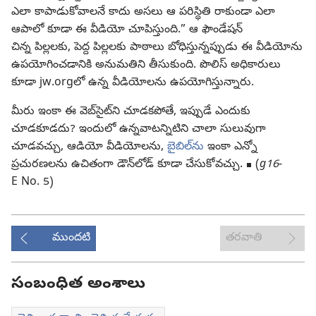
ఎలా కాపాడుకోవాలనే కాదు అసలు ఆ పరిస్థితి రాకుండా ఎలా
ఆపాలో కూడా ఈ వీడియో చూపిస్తుంది.” ఆ ఫౌండేషన్‌
చిన్న పిల్లలకు, పెద్ద పిల్లలకు పాఠాలు బోధిస్తున్నప్పుడు ఈ వీడియోను
ఉపయోగించడానికి అనుమతిని తీసుకుంది. పొలిస్‌ అధికారులు
కూడా jw.orgలో ఉన్న వీడియోలను ఉపయోగిస్తున్నారు.
మీరు ఇంకా ఈ వెబ్‌సైట్‌ని చూడకపోతే, ఇప్పుడే ఎందుకు
చూడకూడదు? ఇందులో ఉన్నవాటన్నిటిని చాలా సులువుగా
చూడవచ్చు, ఆడియో వీడియోలను,
బైబిల్‌ను
ఇంకా ఎన్నో
ప్రచురణలను
ఉచితంగా డౌన్‌లోడ్‌ కూడా చేసుకోవచ్చు. ◼ (
g16
-
E No. 5)
ముందటి
తరవాతి
సంబంధిత అంశాలు