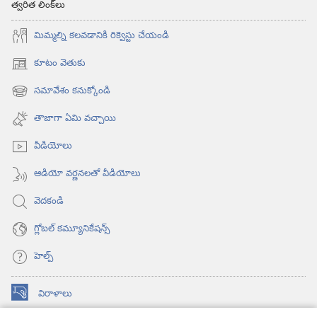
త్వరిత లింక్‌లు
మిమ్మల్ని కలవడానికి రిక్వెస్టు చేయండి
కూటం వెతుకు
(కొత్త
విండో
సమావేశం కనుక్కోండి
(కొత్త
ఓపెన్‌
విండో
అవుతుంది)
తాజాగా ఏమి వచ్చాయి
ఓపెన్‌
అవుతుంది)
వీడియోలు
ఆడియో వర్ణనలతో వీడియోలు
వెదకండి
గ్లోబల్‌ కమ్యూనికేషన్స్‌
హెల్ప్‌
విరాళాలు
(కొత్త
విండో