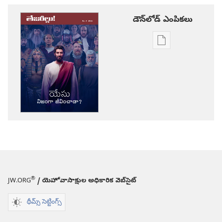
డౌన్‌లోడ్‌ ఎంపికలు
ప్రచురణల
డౌన్‌లోడ్‌
ఎంపికలు
తేజరిల్లు!
యేసు
నిజంగా
జీవించాడా?
®
JW.ORG
/ యెహోవాసాక్షుల అధికారిక వెబ్‌సైట్‌
థీమ్స్ సెట్టింగ్స్