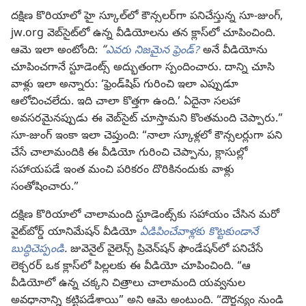
దక్షిణ కొరియాలో హై స్కూల్‌లో కౌన్సలర్‌గా పనిచేస్తున్న సూ-జుంగ్‌,
jw.org వెబ్‌సైట్‌లో ఉన్న వీడియోలను తన క్లాస్‌లో చూపించింది.
ఆమె ఇలా అంటోంది:
“
ఎవరు నిజమైన ఫ్రెండ్‌?
అనే వీడియోను
చూపించగానే స్టూడెంట్స్‌ అద్భుతంగా స్పందించారు. దాన్ని చూసి
వాళ్లు ఇలా అన్నారు: ‘ఫ్రెండ్‌షిప్‌ గురించి ఇలా ఎప్పుడూ
ఆలోచించలేదు. ఇది చాలా కొత్తగా ఉంది.’ ఏదైనా సలహా
అవసరమైనప్పుడు ఈ వెబ్‌సైట్‌ చూస్తామని కొంతమంది చెప్పారు.”
సూ-జుంగ్‌ ఇంకా ఇలా చెప్తుంది: “నాలా స్కూళ్లలో కౌన్సలర్లుగా పని
చేసే చాలామందికి ఈ వీడియో గురించి చెప్పాను, క్లాసుల్లో
సహాయపడే ఇంత మంచి పరికరం దొరికినందుకు వాళ్లు
సంతోషించారు.”
దక్షిణ కొరియాలో చాలామంది స్టూడెంట్స్‌కు సహాయం చేసిన మరో
వైట్‌బోర్డ్‌ యానిమేషన్‌ వీడియో
ఏడిపించేవాళ్లకు కొట్టకుండానే
బుద్ధిచెప్పండి
.
జువెనైల్‌ వైలెన్స్‌ ప్రివెన్‌షన్‌ ఫౌండేషన్‌లో పనిచేసే
లెక్చరర్‌ ఒక క్లాస్‌లో పిల్లలకు ఈ వీడియో చూపించింది. “ఆ
వీడియోలో ఉన్న చక్కని చిత్రాలు చాలామంది యవ్వనుల
అవధానాన్ని కట్టిపడేశాయి” అని ఆమె అంటుంది. “దౌర్జన్యం నుండి