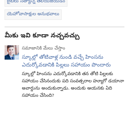
బైబిలు సత్యాన్ని తెలియజేయడం
యెహోవాసాక్షుల అనుభవాలు
మీకు ఇవి కూడా నచ్చవచ్చు
సమాజానికి మేలు చేస్తాం
స్కూల్లో తోటివాళ్ల నుండి వచ్చే హింసను
ఎదుర్కోవడానికి పిల్లలు సహాయం పొందారు
స్కూల్లో హింసను ఎదుర్కోవడానికి తన తోటి పిల్లలకు
సహాయం చేసినందుకు పది సంవత్సరాల హ్యూగో డయానా
అవార్డును అందుకున్నాడు. అందుకు ఆయనకు ఏది
సహాయం చేసింది?