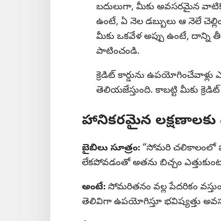
బదులుగా, మీకు అవసరమైన వాటికోసం 
ఉంటే, ఏ నెల డబ్బులు ఆ నెలే చెల్ల
మీకు ఒకవేళ అప్పు ఉంటే, దాన్ని తీర్
పాటించండి.
క్రెడిట్‌ కార్డును ఉపయోగించేవాళ్లు
తెలియజేస్తుంది. కాబట్టి మీకు క్రెడి
హానికరమైన లక్షణాలక
బైబిలు సూత్రం:
“సోమరి చలికాలంలో పొ
లేకపోవడంతో అతను బిచ్చం ఎత్తుకుం
అంటే:
సోమరితనం వల్ల పేదరికం వస్తుంద
తెలివిగా ఉపయోగిస్తూ భవిష్యత్తు అవస