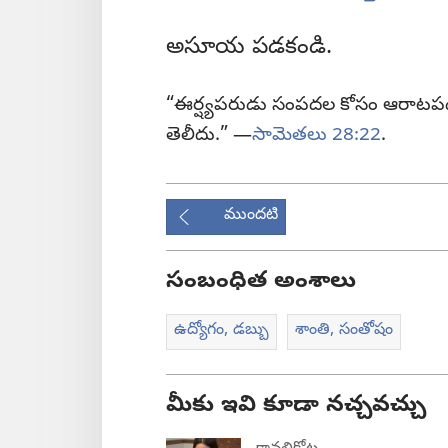
అసూయ పడకండి.
“ఈర్ష్యపరుడు సంపదల కోసం ఆరాటపడ
తెలీదు.” —
సామెతలు 28:22
.
ముందటి
సంబంధిత అంశాలు
ఉద్యోగం, డబ్బు
శాంతి, సంతోషం
మీకు ఇవి కూడా నచ్చవచ్చు