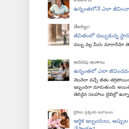
కావలికోట
ఉన్నంతలోనే ఎలా జీవించా
తేజరిల్లు!
జీవితంలో డబ్బుకున్న స్థా
డబ్బు వల్ల మీరు మారారేమో తెల
అదనపు అంశాలు
ఉన్నంతలో ఎలా జీవించవచ
నెలనెలా వచ్చే జీతం తగ్గిపోయ
ఇబ్బందిగా మారుతుంది. అయితే 
తెలివైన సలహాలు బైబిల్లో ఉన్న
బైబిలు ప్రశ్నలకు జవాబులు
ఆర్థిక ఇబ్బందులు, అప్ప