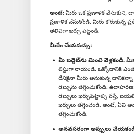
అంటే:
మీరు ఒక ప్రణాళిక వేసుకుని, దా
ప్రణాళిక వేసుకోండి. మీరు కోరుకున్న ప్ర
తెలివిగా ఖర్చు పెట్టండి.
మీరేం చేయవచ్చు:
మీ బడ్జెట్‌ను మించి వెళ్లకండి.
మీక
లిస్టుగా రాయండి. ఒక్కోదానికి
దేనికైనా మీరు అనుకున్న దానికన్నా 
డబ్బును తగ్గించుకోండి. ఉదాహరణకు
డబ్బులు ఖర్చుపెట్టాల్సి వస్తే, బ
ఖర్చులు తగ్గించండి. అంటే, ఏవి 
తగ్గించుకోండి.
అనవసరంగా అప్పులు చేయకండ