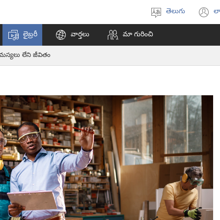
తెలుగు
లా
భాష
(క
ఎంచుకోండి
వి
లైబ్రరీ
వార్తలు
మా గురించి
ఓప
అ
సమస్యలు లేని జీవితం