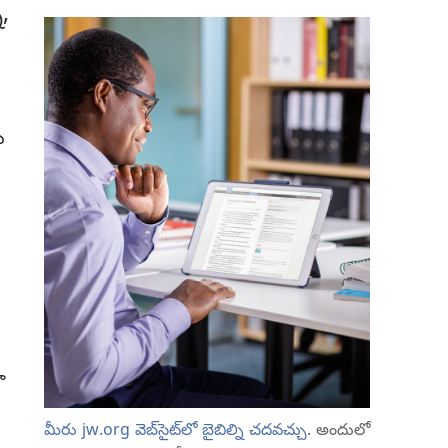
,
ు
ా
మీరు jw.org వెబ్‌సైట్‌లో బైబిల్ని చదవచ్చు
. అందులో
.