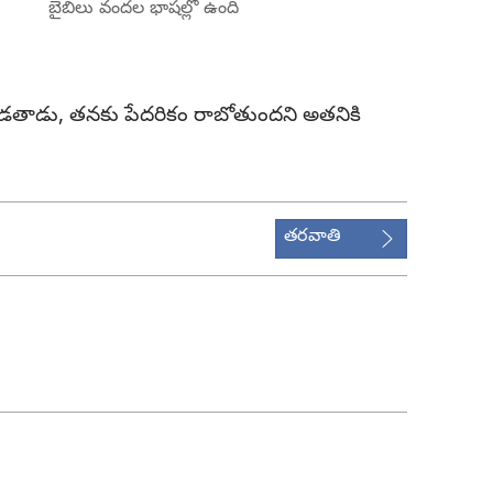
బైబిలు వందల భాషల్లో ఉంది
తాడు, తనకు పేదరికం రాబోతుందని అతనికి
తరవాతి