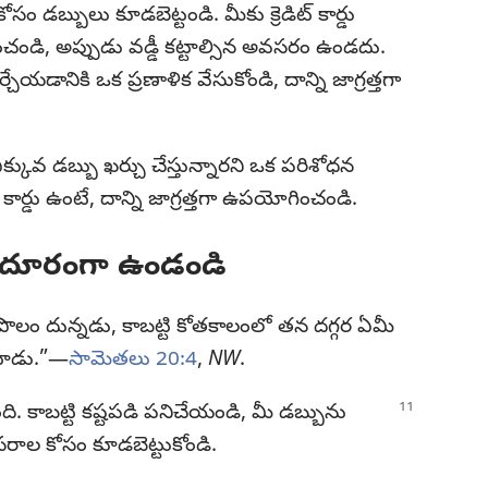
డబ్బులు కూడబెట్టండి. మీకు క్రెడిట్‌ కార్డు
ించండి, అప్పుడు వడ్డీ కట్టాల్సిన అవసరం ఉండదు.
చేయడానికి ఒక ప్రణాళిక వేసుకోండి, దాన్ని జాగ్రత్తగా
 ఎక్కువ డబ్బు ఖర్చు చేస్తున్నారని ఒక పరిశోధన
ట్‌ కార్డు ఉంటే, దాన్ని జాగ్రత్తగా ఉపయోగించండి.
ు దూరంగా ఉండండి
లం దున్నడు, కాబట్టి కోతకాలంలో తన దగ్గర ఏమీ
టాడు.”—
సామెతలు 20:4
,
NW
.
ి. కాబట్టి కష్టపడి పనిచేయండి, మీ డబ్బును
రాల కోసం కూడబెట్టుకోండి.