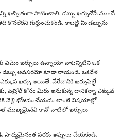
న్ని ఖచ్చితంగా పాటించాలి. డబ్బు ఖర్చుచేసే ముందే
తీదీ కొనలేరని గుర్తుంచుకోండి. కాబట్టి మీ డబ్బును
ు ఏమేం ఖర్చులు ఉన్నాయో వాటన్నిటిని ఒక
 ఎంత డబ్బు అవసరమో కూడా రాయండి. ఒకవేళ
ఎక్కువ ఖర్చు అయితే, వేరేదానికి ఖర్చుపెట్టే
, పెట్రోల్‌ కోసం మీరు అనుకున్న దానికన్నా ఎక్కువ
యటికి వెళ్లి భోజనం చేయడం లాంటి విషయాల్లో
అంత ముఖ్యమైనవి కావో వాటిలో ఖర్చులు
ి.
సాధ్యమైనంత వరకు అప్పులు చేయకండి.