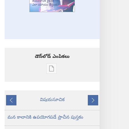
డౌన్‌లోడ్‌ ఎంపికలు
ప్రచురణల
డౌన్‌లోడ్‌
ఎంపికలు
తేజరిల్లు!
విషయసూచిక
మనం
ముందటి
తరవాతి
మంచిగా
జీవించడానికి
మన కాలానికి ఉపయోగపడే ప్రాచీన పుస్తకం
బైబిలు