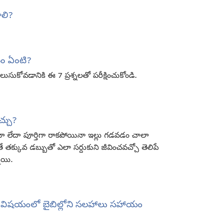
లి?
నం ఏంటి?
ుసుకోవడానికి ఈ 7 ప్రశ్నలతో పరీక్షించుకోండి.
్చు?
ినా లేదా పూర్తిగా రాకపోయినా ఇల్లు గడవడం చాలా
తక్కువ డబ్బుతో ఎలా సర్దుకుని జీవించవచ్చో తెలిపే
ాయి.
ుల విషయంలో బైబిల్లోని సలహాలు సహాయం