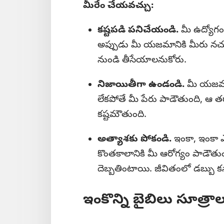
మీరేం చేయవచ్చు:
కష్టపడి పనిచేయండి.
మీ ఉద్యోగం
అప్పుడు మీ యజమానికి మీరు నచ్
నుండి తీసేయాలనుకోరు.
నిజాయితీగా ఉండండి.
మీ యజమాన
లేకపోతే మీ పేరు పాడౌతుంది, ఆ త
కష్టమౌతుంది.
అత్యాశకు పోకండి.
ఇంకా, ఇంకా ఎక
కొంతకాలానికి మీ ఆరోగ్యం పాడౌత
దెబ్బతింటాయి. జీవితంలో డబ్బు క
ఇంకొన్ని బైబిలు సూత్రా