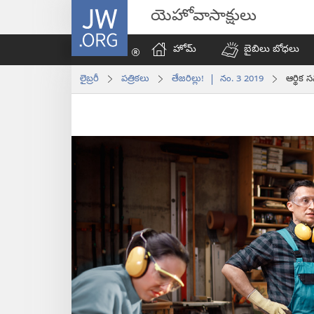
JW.ORG
యెహోవాసాక్షులు
హోమ్‌
బైబిలు బోధలు
లైబ్రరీ
పత్రికలు
తేజరిల్లు! | నం. 3 2019
ఆర్థిక 