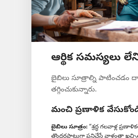
ఆర్థిక సమస్యలు లేన
బైబిలు సూత్రాల్ని పాటించడం ద
తగ్గించుకున్నారు.
మంచి ప్రణాళిక వేసుకోండ
బైబిలు సూత్రం:
“శ్రద్ధ గలవాళ్ల ప్రణా
తొందరపాటుగా పనిచేసే వాళ్లంతా ఖచ్చ