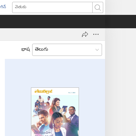
గిన్
ొత్త
వెతుకు
ండో
ెన్‌
వుతుంది)
భాష