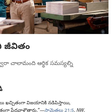
ి జీవితం
్వారా చాలామంది ఆర్థిక సమస్యల్ని
ి
ళికలు ఖచ్చితంగా విజయానికి నడిపిస్తాయి,
ితంగా పేదవాళ్లౌతారు.”—
సామెతలు 21:5
,
NW
.