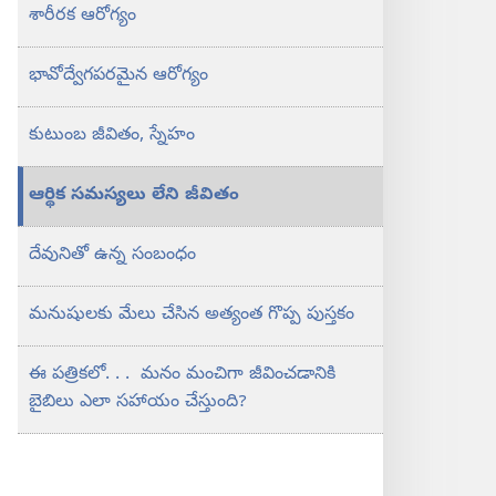
ఎలా
శారీరక ఆరోగ్యం
సహాయం
చేస్తుంది?
భావోద్వేగపరమైన ఆరోగ్యం
కుటుంబ జీవితం, స్నేహం
ఆర్థిక సమస్యలు లేని జీవితం
దేవునితో ఉన్న సంబంధం
మనుషులకు మేలు చేసిన అత్యంత గొప్ప పుస్తకం
ఈ పత్రికలో. . . మనం మంచిగా జీవించడానికి
బైబిలు ఎలా సహాయం చేస్తుంది?