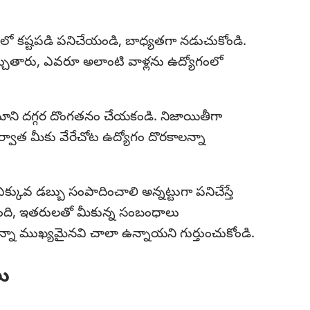
లో కష్టపడి పనిచేయండి, బాధ్యతగా నడుచుకోండి.
చుతారు, ఎవరూ అలాంటి వాళ్లను ఉద్యోగంలో
ి దగ్గర దొంగతనం చేయకండి. నిజాయితీగా
ర్వాత మీకు వేరేచోట ఉద్యోగం దొరకాలన్నా
్కువ డబ్బు సంపాదించాలి అన్నట్టుగా పనిచేస్తే
ుంది, ఇతరులతో మీకున్న సంబంధాలు
న్నా ముఖ్యమైనవి చాలా ఉన్నాయని గుర్తుంచుకోండి.
లు