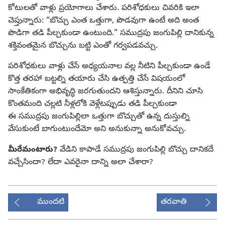
కోటులతో వాళ్లు ప్రయోగాలు చేశారు. పరిశోధకులు చివరికి ఇలా
చెప్తున్నారు: “బొచ్చు ఎంత ఒత్తుగా, పొడవుగా ఉంటే అది అంత
పొడిగా తడి పీల్చకుండా ఉంటుంది.” సముద్రపు జంగుపిల్లి దానికున్న
శక్తివంతమైన బొచ్చును బట్టి ఎంతో గర్వపడవచ్చు.
పరిశోధకులు వాళ్లు చేసే అధ్యయనాల వల్ల నీటిని పీల్చకుండా ఉండే
కొత్త తరహా బట్టల్ని తయారు చేసి ఉత్పత్తి చేసే విషయంలో
సాంకేతికంగా అభివృద్ధి జరగుతుందని ఆశిస్తున్నారు. దీనిని చూసి
కొంతమంది చల్లటి నీళ్లలోకి వెళ్లేటప్పుడు తడి పీల్చకుండా
ఈ సముద్రపు జంగుపిల్లిలా ఒత్తుగా బొచ్చుతో ఉన్న దుస్తుల్ని
వేసుకుంటే బాగుంటుందేమో అని అనుకున్నా అనుకోవచ్చు.
మీరేమంటారు?
వేడిని కాపాడే సముద్రపు జంగుపిల్లి బొచ్చు దానికదే
వచ్చేసిందా? లేదా ఎవరైనా దాన్ని అలా చేశారా?
ముందటి
తరవాతి