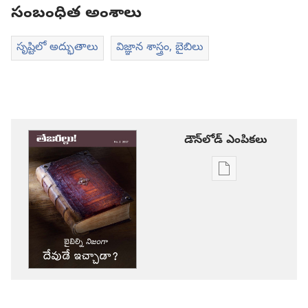
సంబంధిత అంశాలు
సృష్టిలో అద్భుతాలు
విజ్ఞాన శాస్త్రం, బైబిలు
డౌన్‌లోడ్‌ ఎంపికలు
ప్రచురణల
డౌన్‌లోడ్‌
ఎంపికలు
తేజరిల్లు!
బైబిల్ని
నిజంగా
దేవుడే
ఇచ్చాడా?