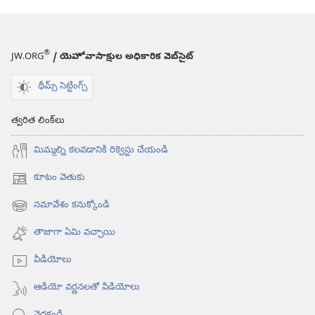
®
JW.ORG
/ యెహోవాసాక్షుల అధికారిక వెబ్‌సైట్‌
థీమ్స్ సెట్టింగ్స్
త్వరిత లింక్‌లు
మిమ్మల్ని కలవడానికి రిక్వెస్టు చేయండి
కూటం వెతుకు
(కొత్త
విండో
సమావేశం కనుక్కోండి
(కొత్త
ఓపెన్‌
విండో
అవుతుంది)
తాజాగా ఏమి వచ్చాయి
ఓపెన్‌
అవుతుంది)
వీడియోలు
ఆడియో వర్ణనలతో వీడియోలు