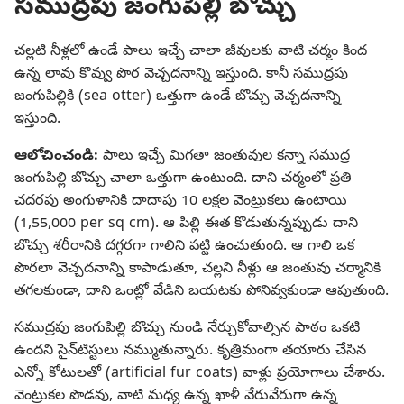
సముద్రపు జంగుపిల్లి బొచ్చు
చల్లటి నీళ్లలో ఉండే పాలు ఇచ్చే చాలా జీవులకు వాటి చర్మం కింద
ఉన్న లావు కొవ్వు పొర వెచ్చదనాన్ని ఇస్తుంది. కానీ సముద్రపు
జంగుపిల్లికి (sea otter) ఒత్తుగా ఉండే బొచ్చు వెచ్చదనాన్ని
ఇస్తుంది.
ఆలోచించండి:
పాలు ఇచ్చే మిగతా జంతువుల కన్నా సముద్ర
జంగుపిల్లి బొచ్చు చాలా ఒత్తుగా ఉంటుంది. దాని చర్మంలో ప్రతి
చదరపు అంగుళానికి దాదాపు 10 లక్షల వెంట్రుకలు ఉంటాయి
(1,55,000 per sq cm). ఆ పిల్లి ఈత కొడుతున్నప్పుడు దాని
బొచ్చు శరీరానికి దగ్గరగా గాలిని పట్టి ఉంచుతుంది. ఆ గాలి ఒక
పొరలా వెచ్చదనాన్ని కాపాడుతూ, చల్లని నీళ్లు ఆ జంతువు చర్మానికి
తగలకుండా, దాని ఒంట్లో వేడిని బయటకు పోనివ్వకుండా ఆపుతుంది.
సముద్రపు జంగుపిల్లి బొచ్చు నుండి నేర్చుకోవాల్సిన పాఠం ఒకటి
ఉందని సైన్‌టిస్టులు నమ్ముతున్నారు. కృత్రిమంగా తయారు చేసిన
ఎన్నో కోటులతో (artificial fur coats) వాళ్లు ప్రయోగాలు చేశారు.
వెంట్రుకల పొడవు, వాటి మధ్య ఉన్న ఖాళీ వేరువేరుగా ఉన్న