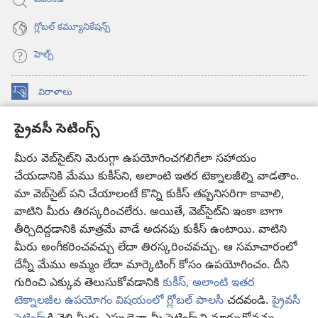
వెదకండి
గ్లోబల్‌ కమ్యూనికేషన్స్‌
హెల్ప్‌
విరాళాలు
(కొత్త
విండో
ప్రైవసీ సెటింగ్స్
ఓపెన్‌
కావలికోట ఆన్‌లైన్‌ లైబ్రరీ
(కొత్త
అవుతుంది)
విండో
మీరు వెబ్‌సైట్‌ని మెరుగ్గా ఉపయోగించగలిగేలా సహాయం
®
JW Hub
ఓపెన్‌
చేయడానికి మేము కుకీస్‌ని, అలాంటి ఇతర టెక్నాలజీల్ని వాడతాం.
(కొత్త
అవుతుంది)
విండో
మా వెబ్‌సైట్‌ పని చేయాలంటే కొన్ని కుకీస్‌ తప్పనిసరిగా కావాలి,
JW లైబ్రరీ
యాప్‌
ఓపెన్‌
వాటిని మీరు తిరస్కరించలేరు. అయితే, వెబ్‌సైట్‌ని ఇంకా బాగా
అవుతుంది)
తీర్చిదిద్దడానికి మాత్రమే వాడే అదనపు కుకీస్‌ ఉంటాయి. వాటిని
కావలికోట లైబ్రరీ
మీరు అంగీకరించవచ్చు లేదా తిరస్కరించవచ్చు. ఆ సమాచారంలో
దేన్నీ మేము అమ్మం లేదా మార్కెటింగ్‌ కోసం ఉపయోగించం. దీని
గురించి ఎక్కువ తెలుసుకోవడానికి
కుకీస్, అలాంటి ఇతర
టెక్నాలజీల ఉపయోగం విషయంలో గ్లోబల్ పాలసీ
చదవండి.
ప్రైవసీ
Copyright
© 2026 Watch Tower Bible and Tract Society of Pennsylvania.