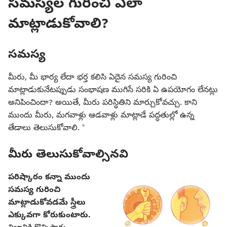
సమస్యల గురించి ఎలా
మాట్లాడుకోవాలి?
సమస్య
మీరు, మీ భార్య లేదా భర్త కలిసి ఏదైన సమస్య గురించి
మాట్లాడుకునేటప్పుడు సంభాషణ ముగిసే సరికి ఏ ఉపయోగం లేనట్లు
అనిపించిందా? అయితే, మీరు పరిస్థితిని మార్చుకోవచ్చు. కాని
ముందు మీరు, మగవాళ్లు ఆడవాళ్లు మాట్లాడే పద్ధతుల్లో ఉన్న
a
తేడాలు తెలుసుకోవాలి.
మీరు తెలుసుకోవాల్సినవి
పరిష్కారం కన్నా ముందు
సమస్య గురించి
మాట్లాడుకోవడమే స్త్రీలు
ఎక్కువగా కోరుకుంటారు.