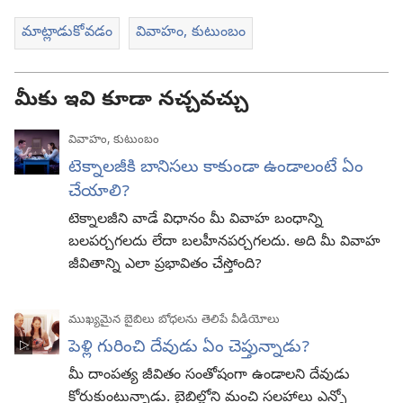
మాట్లాడుకోవడం
వివాహం, కుటుంబం
మీకు ఇవి కూడా నచ్చవచ్చు
వివాహం, కుటుంబం
టెక్నాలజీకి బానిసలు కాకుండా ఉండాలంటే ఏం
చేయాలి?
టెక్నాలజీని వాడే విధానం మీ వివాహ బంధాన్ని
బలపర్చగలదు లేదా బలహీనపర్చగలదు. అది మీ వివాహ
జీవితాన్ని ఎలా ప్రభావితం చేస్తోంది?
ముఖ్యమైన బైబిలు బోధలను తెలిపే వీడియోలు
పెళ్లి గురించి దేవుడు ఏం చెప్తున్నాడు?
మీ దాంపత్య జీవితం సంతోషంగా ఉండాలని దేవుడు
కోరుకుంటున్నాడు. బైబిల్లోని మంచి సలహాలు ఎన్నో