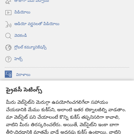
తాజాగా ఏమి వచ్చాయి
ఓపెన్‌
అవుతుంది)
వీడియోలు
ఆడియో వర్ణనలతో వీడియోలు
వెదకండి
గ్లోబల్‌ కమ్యూనికేషన్స్‌
హెల్ప్‌
విరాళాలు
(కొత్త
విండో
ప్రైవసీ సెటింగ్స్
ఓపెన్‌
కావలికోట ఆన్‌లైన్‌ లైబ్రరీ
(కొత్త
అవుతుంది)
విండో
మీరు వెబ్‌సైట్‌ని మెరుగ్గా ఉపయోగించగలిగేలా సహాయం
®
JW Hub
ఓపెన్‌
చేయడానికి మేము కుకీస్‌ని, అలాంటి ఇతర టెక్నాలజీల్ని వాడతాం.
(కొత్త
అవుతుంది)
విండో
మా వెబ్‌సైట్‌ పని చేయాలంటే కొన్ని కుకీస్‌ తప్పనిసరిగా కావాలి,
JW లైబ్రరీ
యాప్‌
ఓపెన్‌
వాటిని మీరు తిరస్కరించలేరు. అయితే, వెబ్‌సైట్‌ని ఇంకా బాగా
అవుతుంది)
తీర్చిదిద్దడానికి మాత్రమే వాడే అదనపు కుకీస్‌ ఉంటాయి. వాటిని