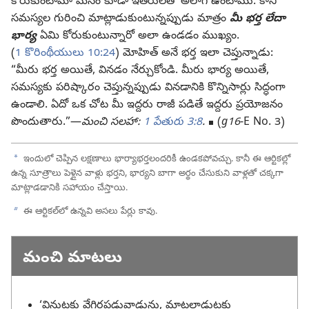
కోరుకుంటామో మనం కూడా ఇతరులతో అలాగే ఉంటాము. కాని
సమస్యల గురించి మాట్లాడుకుంటున్నప్పుడు మాత్రం
మీ భర్త లేదా
భార్య
ఏమి కోరుకుంటున్నారో అలా ఉండడం ముఖ్యం.
(
1 కొరింథీయులు 10:24
) మోహిత్‌ అనే భర్త ఇలా చెప్తున్నాడు:
“మీరు భర్త అయితే, వినడం నేర్చుకోండి. మీరు భార్య అయితే,
సమస్యకు పరిష్కారం చెప్తున్నప్పుడు వినడానికి కొన్నిసార్లు సిద్ధంగా
ఉండాలి. ఏదో ఒక చోట మీ ఇద్దరు రాజీ పడితే ఇద్దరు ప్రయోజనం
పొందుతారు.”—
మంచి సలహా:
1 పేతురు 3:8
.
◼ (
g16
-E No. 3)
a
ఇందులో చెప్పిన లక్షణాలు భార్యాభర్తలందరికీ ఉండకపోవచ్చు. కానీ ఈ ఆర్టికల్లో
ఉన్న సూత్రాలు పెళ్లైన వాళ్లు భర్తని, భార్యని బాగా అర్థం చేసుకుని వాళ్లతో చక్కగా
మాట్లాడడానికి సహాయం చేస్తాయి.
b
ఈ ఆర్టికల్‌లో ఉన్నవి అసలు పేర్లు కావు.
మంచి మాటలు
‘వినుటకు వేగిరపడువాడును, మాటలాడుటకు