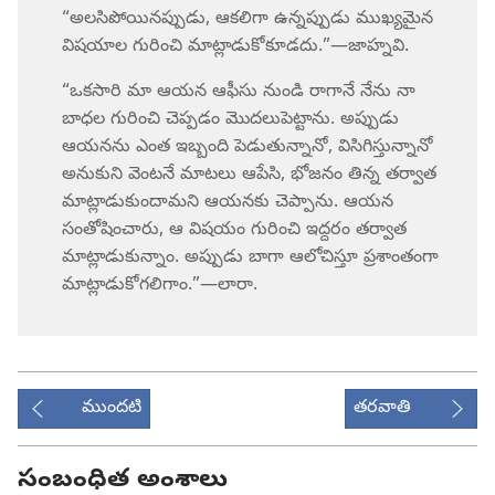
“అలసిపోయినప్పుడు, ఆకలిగా ఉన్నప్పుడు ముఖ్యమైన
విషయాల గురించి మాట్లాడుకోకూడదు.”—జాహ్నవి.
“ఒకసారి మా ఆయన ఆఫీసు నుండి రాగానే నేను నా
బాధల గురించి చెప్పడం మొదలుపెట్టాను. అప్పుడు
ఆయనను ఎంత ఇబ్బంది పెడుతున్నానో, విసిగిస్తున్నానో
అనుకుని వెంటనే మాటలు ఆపేసి, భోజనం తిన్న తర్వాత
మాట్లాడుకుందామని ఆయనకు చెప్పాను. ఆయన
సంతోషించారు, ఆ విషయం గురించి ఇద్దరం తర్వాత
మాట్లాడుకున్నాం. అప్పుడు బాగా ఆలోచిస్తూ ప్రశాంతంగా
మాట్లాడుకోగలిగాం.”—లారా.
ముందటి
తరవాతి
సంబంధిత అంశాలు