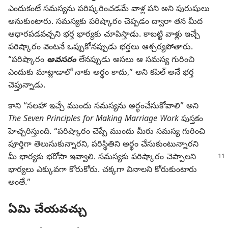
ఎందుకంటే సమస్యను పరిష్కరించడమే వాళ్ల పని అని పురుషులు
అనుకుంటారు. సమస్యకు పరిష్కారం చెప్పడం ద్వారా తన మీద
ఆధారపడవచ్చని భర్త భార్యకు చూపిస్తాడు. కాబట్టి వాళ్లు ఇచ్చే
పరిష్కారం వెంటనే ఒప్పుకోనప్పుడు భర్తలు ఆశ్చర్యపోతారు.
“పరిష్కారం
అవసరం
లేనప్పుడు అసలు ఆ సమస్య గురించి
ఎందుకు మాట్లాడాలో నాకు అర్థం కాదు,” అని కపిల్‌ అనే భర్త
చెప్తున్నాడు.
కాని “సలహా ఇచ్చే ముందు సమస్యను అర్థంచేసుకోవాలి” అని
The Seven Principles for Making Marriage Work
పుస్తకం
హెచ్చరిస్తుంది. “పరిష్కారం చెప్పే ముందు మీరు సమస్య గురించి
పూర్తిగా తెలుసుకున్నారని, పరిస్థితిని అర్థం చేసుకుంటున్నారని
మీ భార్యకు భరోసా
ఇవ్వాలి. సమస్యకు పరిష్కారం చెప్పాలని
భార్యలు ఎక్కువగా కోరుకోరు. చక్కగా వినాలని కోరుకుంటారు
అంతే.”
ఏమి చేయవచ్చు