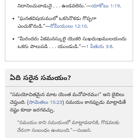
నిదానించువాడునై . . . ఉండవలెను.’—
యాకోబు 1:19
.
“ఘనతవిషయములో ఒకనినొకడు గొప్పగా
ఎంచుకొనుడి.”—
రోమీయులు 12:10
.
“మీరందరు ఏకమనస్కులై యొకరి సుఖదుఃఖములయందు
ఒకరు పాలుపడి . . . యుండుడి.”—
1 పేతురు 3:8
.
ఏది సరైన సమయం?
“సమయోచితమైన మాట యెంత మనోహరము!” అని బైబిలు
చెప్తుంది. (
సామెతలు 15:23
) సమయం కానప్పుడు మాట్లాడితే
నష్టం కూడా జరగవచ్చు.
“సమయం కాని సమయంలో మాట్లాడడానికి, గొడవలకు
నేరుగా సంబంధం ఉంటుంది.”—సంజన.