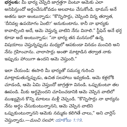
భర్తలకు:
మీ భార్య చెప్పేది జాగ్రత్తగా వింటూ ఆమెకు ఎలా
అనిపిస్తుందో అర్థంచేసుకోవడం అలవాటు చేసుకోండి. థామస్‌ అనే
అతను ఇలా అంటున్నాడు: “కొన్నిసార్లు, చెప్పింది విన్న తర్వాత,
‘దీనివల్ల ఉపయోగం ఏంటి?’ అనుకుంటాను. కానీ నా భార్యకు
కావాల్సింది అదే, ఆమె చెప్తున్న వాటిని నేను వినాలి.” స్టీఫెన్‌ అనే భర్త
కూడా అదే అంటున్నాడు: “నా భార్య తన మనసులో ఉన్న
విషయాలు చెప్తున్నప్పుడు మధ్యలో ఆపకుండా వినడం మంచిది అని
నేను గ్రహించాను. చాలాసార్లు అంతా మాట్లాడిన తర్వాత నాకు
ఇప్పుడు హాయిగా ఉందని ఆమె చెప్తుంది.”
ఇలా చేయండి: ఈసారి మీ భార్యతో సమస్య గురించి
మాట్లాడుతున్నప్పుడు, ఉచిత సలహాలు ఇవ్వకండి. ఆమె కళ్లలోకి
చూడండి, ఆమె ఏమి చెప్తుందో జాగ్రత్తగా వినండి. ఒప్పుకుంటూ తల
ఊపండి. మీకు అర్థమైందని చూపించడానికి ఆమె చెప్పిన వాటిలో
ముఖ్యమైన కొన్ని మాటలు మళ్లీ చెప్పండి. “కొన్నిసార్లు నా భార్యను
నేను అర్థం చేసుకుంటున్నానని, ఆమె చెప్పిన వాటిని
ఒప్పుకుంటున్నానని ఆమెకు నమ్మకం కలిగితే చాలు,” అని చార్లెస్‌
చెప్తున్నాడు.—
మంచి సలహా:
యాకోబు 1:19
.