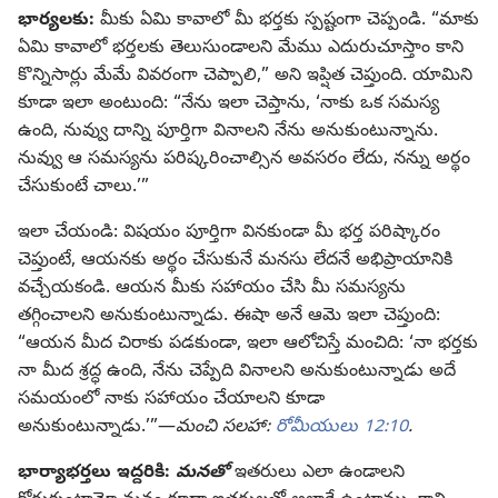
భార్యలకు:
మీకు ఏమి కావాలో మీ భర్తకు స్పష్టంగా చెప్పండి. “మాకు
ఏమి కావాలో భర్తలకు తెలుసుండాలని మేము ఎదురుచూస్తాం కాని
కొన్నిసార్లు మేమే వివరంగా చెప్పాలి,” అని ఇప్షిత చెప్తుంది. యామిని
కూడా ఇలా అంటుంది: “నేను ఇలా చెప్తాను, ‘నాకు ఒక సమస్య
ఉంది, నువ్వు దాన్ని పూర్తిగా వినాలని నేను అనుకుంటున్నాను.
నువ్వు ఆ సమస్యను పరిష్కరించాల్సిన అవసరం లేదు, నన్ను అర్థం
చేసుకుంటే చాలు.’”
ఇలా చేయండి: విషయం పూర్తిగా వినకుండా మీ భర్త పరిష్కారం
చెప్తుంటే, ఆయనకు అర్థం చేసుకునే మనసు లేదనే అభిప్రాయానికి
వచ్చేయకండి. ఆయన మీకు సహాయం చేసి మీ సమస్యను
తగ్గించాలని అనుకుంటున్నాడు. ఈషా అనే ఆమె ఇలా చెప్తుంది:
“ఆయన మీద చిరాకు పడకుండా, ఇలా ఆలోచిస్తే మంచిది: ‘నా భర్తకు
నా మీద శ్రద్ధ ఉంది, నేను చెప్పేది వినాలని అనుకుంటున్నాడు అదే
సమయంలో నాకు సహాయం చేయాలని కూడా
అనుకుంటున్నాడు.’”—
మంచి సలహా:
రోమీయులు 12:10
.
భార్యాభర్తలు ఇద్దరికి:
మనతో
ఇతరులు ఎలా ఉండాలని