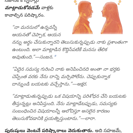
నిజానికి కొన్నిసార్లు
మాట్లాడుకోవడమే
వాళ్లకు
కావాల్సిన పరిష్కారం.
“నా మనసులో ఉన్నవన్నీ
ఆయనతో చెప్పాక, ఆయన
నన్ను అర్థం చేసుకున్నారని తెలుసుకున్నప్పుడు నాకు ప్రశాంతంగా
ఉంటుంది. అలా మాట్లాడిన కొద్దిసేపటికే మనసు తేలిక
b
అవుతుంది.”—సంజన.
“ఏదైన సమస్య గురించి నాకు అనిపించినది అంతా నా భర్తకు
చెప్పేంత వరకు నేను దాన్ని మర్చిపోలేను. చెప్పుకున్నాక
దాన్నుండి బయటకు వచ్చేస్తాను.”—అక్షర.
“మాట్లాడుతున్నప్పుడు ఒక విషయాన్ని పరిశోధన చేసి బయటకు
తీస్తున్నట్లు అనిపిస్తుంది. నేను మాట్లాడేటప్పుడు, సమస్యకు
సంబంధించిన విషయాలన్నీ ఆలోచిస్తూ అసలైన కారణం
తెలుసుకోవడానికి ప్రయత్నిస్తుంటాను.”—లారా.
పురుషులు వెంటనే పరిష్కారాలు వెదుకుతారు.
అది సహజమే,