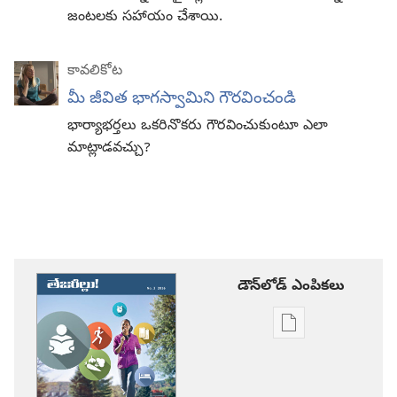
జంటలకు సహాయం చేశాయి.
కావలికోట
మీ జీవిత భాగస్వామిని గౌరవించండి
భార్యాభర్తలు ఒకరినొకరు గౌరవించుకుంటూ ఎలా
మాట్లాడవచ్చు?
డౌన్‌లోడ్‌ ఎంపికలు
ప్రచురణల
డౌన్‌లోడ్‌
ఎంపికలు