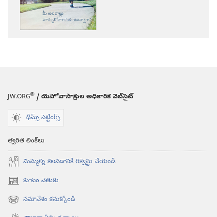
తేజరిల్లు!
మీ
అలవాట్లు
మార్చుకోవాలనుకుం
®
JW.ORG
/ యెహోవాసాక్షుల అధికారిక వెబ్‌సైట్‌
థీమ్స్ సెట్టింగ్స్
త్వరిత లింక్‌లు
మిమ్మల్ని కలవడానికి రిక్వెస్టు చేయండి
కూటం వెతుకు
(కొత్త
విండో
సమావేశం కనుక్కోండి
(కొత్త
ఓపెన్‌
విండో
అవుతుంది)