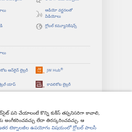
అవుతుంది)
ఆడియో వర్ణనలతో
యోలు
వీడియోలు
డి
గ్లోబల్‌ కమ్యూనికేషన్స్‌
ళాలు
®
కోట ఆన్‌లైన్‌ లైబ్రరీ
JW Hub
(కొత్త
విండో
బ్రరీ
యాప్‌
కావలికోట లైబ్రరీ
ఓపెన్‌
అవుతుంది)
ట్‌ పని చేయాలంటే కొన్ని కుకీస్‌ తప్పనిసరిగా కావాలి,
మీరు అంగీకరించవచ్చు లేదా తిరస్కరించవచ్చు. ఆ
ి ఇతర టెక్నాలజీల ఉపయోగం విషయంలో గ్లోబల్ పాలసీ