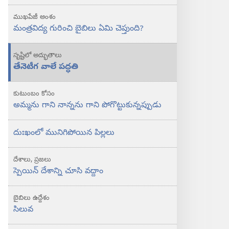
ముఖపేజీ అంశం
మంత్రవిద్య గురించి బైబిలు ఏమి చెప్తుంది?
సృష్టిలో అద్భుతాలు
తేనెటీగ వాలే పద్ధతి
కుటుంబం కోసం
అమ్మను గాని నాన్నను గాని పోగొట్టుకున్నప్పుడు
దుఃఖంలో మునిగిపోయిన పిల్లలు
దేశాలు, ప్రజలు
స్పెయిన్‌ దేశాన్ని చూసి వద్దాం
బైబిలు ఉద్దేశం
సిలువ