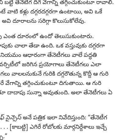
ట్టి తేనెటీగ దిగే వేగాన్ని తగ్గించుకుంటూ రావాలి.
ే వాటి కళ్లు దగ్గరదగ్గరగా ఉంటాయి, అవి ఒకే
టి అవి దూరాలను సరిగ్గా కొలుసుకోలేవు.
ు ఎంత దూరంలో ఉందో తెలుసుకుంటారు.
ుకు చాలా తేడా ఉంది. ఒక వస్తువుకు దగ్గరగా
ే నియమం ఆధారంగా తేనెటీగలు వాలే పద్ధతి
ివర్సిటీలో జరిగిన ప్రయోగాలు తేనెటీగలు ఎలా
లు వాలలనుకునే గురికి దగ్గరౌతున్న కొద్దీ ఆ గురి
ే వేగాన్ని తగ్గించుకుంటూ దిగుతాయి. ఆ గురి
గుతూ దాదాపు సున్నా అవుతుంది. అలా తేనెటీగలు ఏ
 సైన్సెస్‌
అనే పత్రిక ఇలా నివేదిస్తుంది: “తేనెటీగ
 . [కాబట్టి] ఎగిరే రోబోలకు మార్గనిర్దేశాలు ఇచ్చే
ు.”