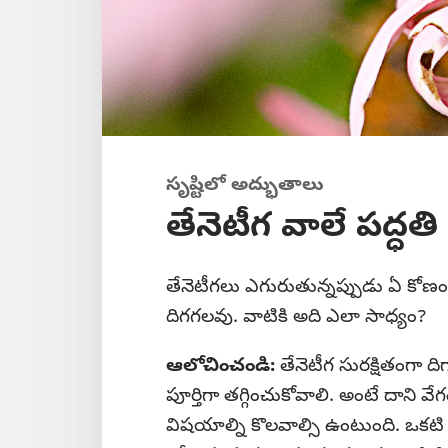
సృష్టిలో అద్భుతాలు
తేనెటీగ వాలే పద్ధతి
తేనెటీగలు ఎగురుతున్నప్పుడు ఏ కోణ
దిగగలవు. వాటికి అది ఎలా సాధ్యం?
ఆలోచించండి:
తేనెటీగ సురక్షితంగా ది
పూర్తిగా తగ్గించుకోవాలి. అంటే దాని 
విషయాల్ని కొలవాల్సి ఉంటుంది. ఒకటి 