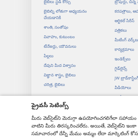
బైబిలు స్టడీ కోర్సు
బ్రోషుర్లు, చిన్న
బైబిల్ని లోతుగా అధ్యయనం
కరపత్రాలు, ఆహ
చేయడానికి
ఆర్టికల్‌ సిరీస్‌
శాంతి, సంతోషం
పత్రికలు
వివాహం, కుటుంబం
మీటింగ్‌ వర్క్‌బ
టీనేజర్లు, యౌవనులు
కార్యక్రమాలు
పిల్లలు
ఇండెక్స్‌లు
దేవుని మీద విశ్వాసం
గైడ్‌లైన్స్‌
విజ్ఞాన శాస్త్రం, బైబిలు
JW బ్రాడ్‌‌కాస్టింగ్‌
చరిత్ర, బైబిలు
వీడియోలు
సంగీతం
ప్రైవసీ సెటింగ్స్
నాటకాల ఆడి
నాటకరూపంలో 
మీరు వెబ్‌సైట్‌ని మెరుగ్గా ఉపయోగించగలిగేలా సహాయం చే
వాటిని మీరు తిరస్కరించలేరు. అయితే, వెబ్‌సైట్‌ని ఇంక
సమాచారంలో దేన్నీ మేము అమ్మం లేదా మార్కెటింగ్‌ కో