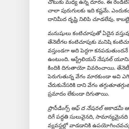
చోటుకు మధ్య ఉన్న దూరం. ఈ రెండిటిని బ
చాలా పురుగులకు ఇది కష్టమే. ఎందుకంట
దానిమీద దృష్టి నిలిపి చూడలేవు. కాబట్
మనుషులు కంటిచూపుతో ఏదైన వస్తువ
తేనెటీగల కంటిచూపుకు మనిషి కంటిచూప
వస్తుండగా అది పెద్దగా కనపడుతుందన
ఉంటుంది. ఆస్ట్రేలియన్‌ నేషనల్‌ యూన
కిందికి దిగుతాయో వివరించాయి. తేనెటీగ
పెరుగుతున్న వేగం మారకుండా అవి ఎగిర
చేరుకునేసరికి దాని వేగం తగ్గుతూతగ్
ప్రమాదం లేకుండా దిగుతాయి.
ప్రొసీడింగ్స్‌ ఆఫ్‌ ద నేషనల్‌ అకాడమీ ఆఫ్‌
దిగే పద్ధతి సులువైనది, సామాన్యమైనది . .
వ్యవస్థల్లో వాడడానికి ఉపయోగించవచ్చ