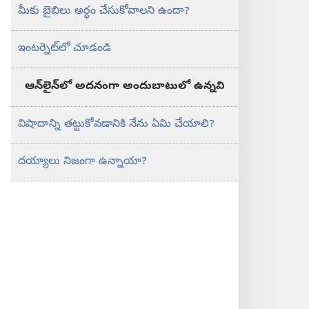
మీకు బైబిలు అర్థం చేసుకోవాలని ఉందా?
ఇంటర్నెట్‌లో చూడండి
ఆన్‌లైన్‌లో అదనంగా అందుబాటులో ఉన్నవి
విషాదాన్ని తట్టుకోవడానికి నేను ఏమి చేయాలి?
దయ్యాలు నిజంగా ఉన్నాయా?