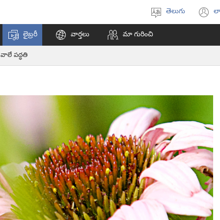
తెలుగు
లా
భాష
(క
ఎంచుకోండి
వి
లైబ్రరీ
వార్తలు
మా గురించి
ఓప
అ
 వాలే పద్ధతి