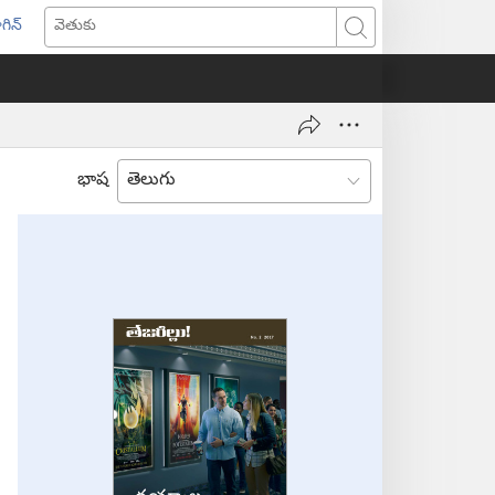
గిన్
ొత్త
వెతుకు
ండో
ెన్‌
వుతుంది)
భాష