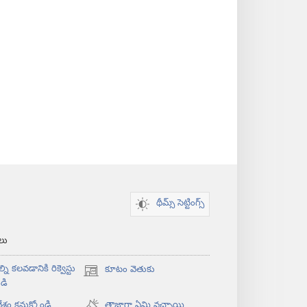
థీమ్స్ సెట్టింగ్స్
‌లు
్ని కలవడానికి రిక్వెస్టు
కూటం వెతుకు
(కొత్త
డి
విండో
శం కనుక్కోండి
ఓపెన్‌
తాజాగా ఏమి వచ్చాయి