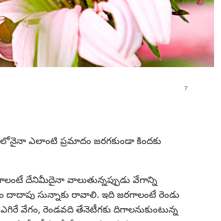
ంలోనైనా ఎలాంటి ప్రమాదం జరగకుండా కిందకు
గాలంటే దేనిమీదైనా వాలుతున్నప్పుడు వేగాన్ని
వేగం దాదాపు సున్నాకు రావాలి. ఇది జరగాలంటే రెండు
ఎగిరే వేగం, రెండవది తేనెటీగకు దిగాలనుకుంటున్న