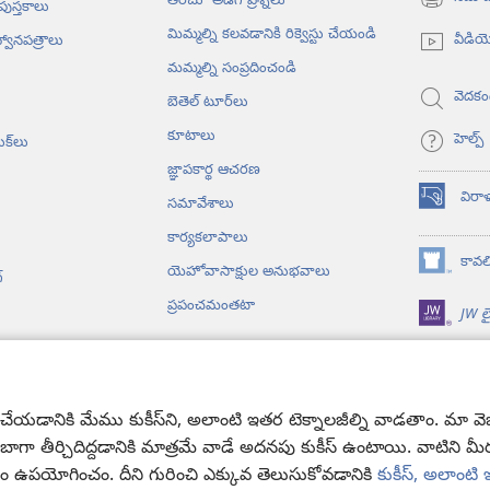
తరచూ అడిగే ప్రశ్నలు
 పుస్తకాలు
(కొత్త
విండో
మిమ్మల్ని కలవడానికి రిక్వెస్టు చేయండి
వీడి
్వానపత్రాలు
ఓపెన్‌
మమ్మల్ని సంప్రదించండి
అవుతుంది)
వెదకం
బెతెల్‌ టూర్‌లు
కూటాలు
హెల్ప్‌
ుక్‌లు
జ్ఞాపకార్థ ఆచరణ
విరా
సమావేశాలు
(కొత్త
విండో
కార్యకలాపాలు
ఓపెన్‌
కావలి
యెహోవాసాక్షుల అనుభవాలు
(కొత్త
అవుతుంది)
‌
విండో
ప్రపంచమంతటా
JW లై
ఓపెన్‌
అవుతుంది)
యోలు
సాగే బైబిలు పఠనం
యడానికి మేము కుకీస్‌ని, అలాంటి ఇతర టెక్నాలజీల్ని వాడతాం. మా వెబ్‌సై
ా బాగా తీర్చిదిద్దడానికి మాత్రమే వాడే అదనపు కుకీస్‌ ఉంటాయి. వాటిని 
సం ఉపయోగించం. దీని గురించి ఎక్కువ తెలుసుకోవడానికి
కుకీస్, అలాంట