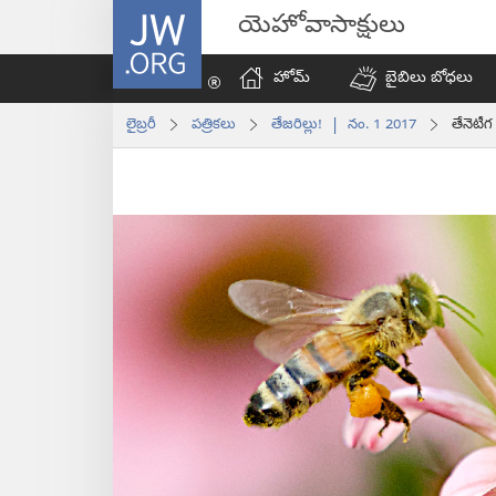
JW.ORG
యెహోవాసాక్షులు
హోమ్‌
బైబిలు బోధలు
లైబ్రరీ
పత్రికలు
తేజరిల్లు! | నం. 1 2017
తేనెటీగ