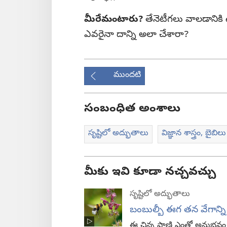
మీరేమంటారు?
తేనెటీగలు వాలడానికి 
ఎవరైనా దాన్ని అలా చేశారా?
ముందటి
సంబంధిత అంశాలు
సృష్టిలో అద్భుతాలు
విజ్ఞాన శాస్త్రం, బైబిలు
మీకు ఇవి కూడా నచ్చవచ్చు
సృష్టిలో అద్భుతాలు
బంబుల్బీ ఈగ తన వేగాన్
ఈ చిన్న ప్రాణి ఎంతో అనుభవం