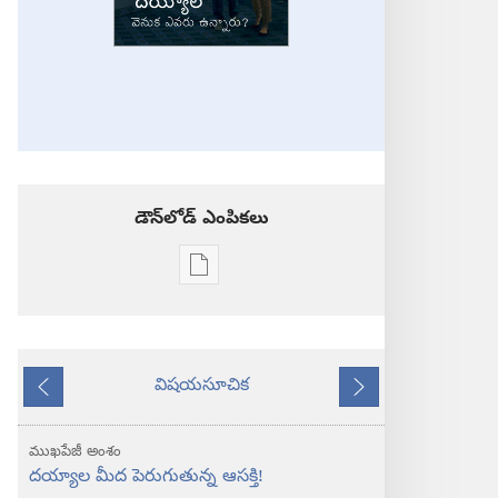
డౌన్‌లోడ్‌ ఎంపికలు
ప్రచురణల
డౌన్‌లోడ్‌
ఎంపికలు
తేజరిల్లు!
విషయసూచిక
దయ్యాల
ముందటి
తరవాతి
వెనుక
ఎవరు
ముఖపేజీ అంశం
ఉన్నారు?
దయ్యాల మీద పెరుగుతున్న ఆసక్తి!