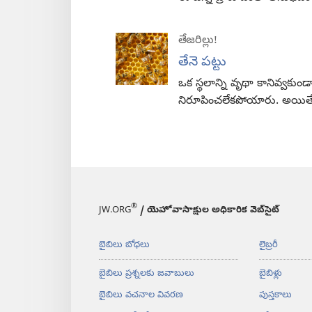
తేజరిల్లు!
తేనె పట్టు
ఒక స్థలాన్ని వృథా కానివ్వకుం
నిరూపించలేకపోయారు. అయిత
®
JW.ORG
/ యెహోవాసాక్షుల అధికారిక వెబ్‌సైట్‌
బైబిలు బోధలు
లైబ్రరీ
బైబిలు ప్రశ్నలకు జవాబులు
బైబిళ్లు
బైబిలు వచనాల వివరణ
పుస్తకాలు