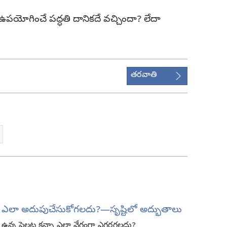
ఉపయోగించే పద్ధతి దానికదే వచ్చిందా? లేదా
తరవాతి
ని ఎలా అదుపుచేసుకోగలదు?—సృష్టిలో అద్భుతాలు
 ఉన్న పైలట్ల కన్నా ఎలా వేగంగా ఎగరగలదు?