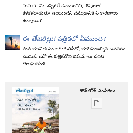
మన భూమి ఎప్పటికీ ఉంటుందని, జీవులతో
కళకళలాడుతూ ఉంటుందని నమ్మడానికి ఏ కారణాలు
ఉన్నాయి?
ఈ
తేజరిల్లు!
పత్రికలో ఏముంది?
మన భూమికి ఏం జరుగుతోందో, భయపడాల్సిన అవసరం
ఎందుకు లేదో ఈ పత్రికలోని విషయాలు చదివి
తెలుసుకోండి.
డౌన్‌లోడ్‌ ఎంపికలు
ప్రచురణల
డౌన్‌లోడ్‌
ఎంపికలు
తేజరిల్లు!