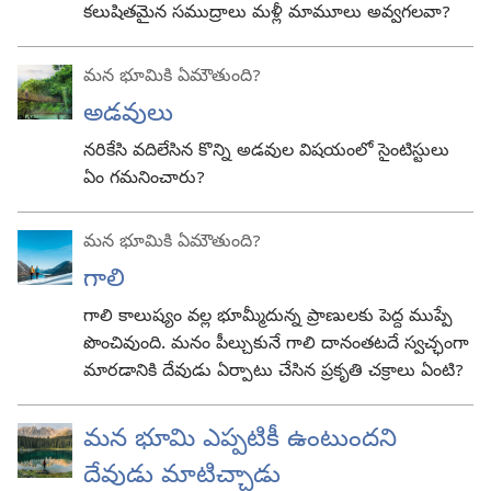
కలుషితమైన సముద్రాలు మళ్లీ మామూలు అవ్వగలవా?
మన భూమికి ఏమౌతుంది?
అడవులు
నరికేసి వదిలేసిన కొన్ని అడవుల విషయంలో సైంటిస్టులు
ఏం గమనించారు?
మన భూమికి ఏమౌతుంది?
గాలి
గాలి కాలుష్యం వల్ల భూమ్మీదున్న ప్రాణులకు పెద్ద ముప్పే
పొంచివుంది. మనం పీల్చుకునే గాలి దానంతటదే స్వచ్ఛంగా
మారడానికి దేవుడు ఏర్పాటు చేసిన ప్రకృతి చక్రాలు ఏంటి?
మన భూమి ఎప్పటికీ ఉంటుందని
దేవుడు మాటిచ్చాడు