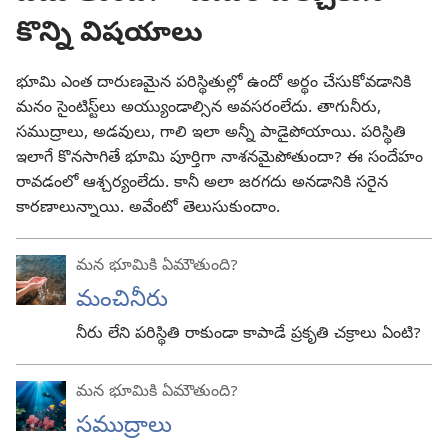
కొన్ని విషయాలు
భూమి ఎంత దారుణమైన పరిస్థితుల్లో ఉందో అర్థం చేసుకోవడానికి
మనం సైంటిస్ట్‌లు అయ్యుండాల్సిన అవసరంలేదు. తాగునీరు,
సముద్రాలు, అడవులు, గాలి ఇలా అన్నీ పాడైపోయాయి. పరిస్థితి
ఇలాగే కొనసాగితే భూమి పూర్తిగా నాశనమైపోతుందా? ఈ సందేహం
రావడంలో ఆశ్చర్యంలేదు. కానీ అలా జరగదు అనడానికి సరైన
కారణాలున్నాయి. అవేంటో తెలుసుకుందాం.
మన భూమికి ఏమౌతుంది?
మంచినీరు
నీరు లేని పరిస్థితి రాకుండా కాపాడే ప్రకృతి చక్రాలు ఏంటి?
మన భూమికి ఏమౌతుంది?
సముద్రాలు