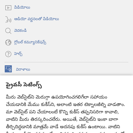
అవుతుంది)
వీడియోలు
ఆడియో వర్ణనలతో వీడియోలు
వెదకండి
గ్లోబల్‌ కమ్యూనికేషన్స్‌
హెల్ప్‌
విరాళాలు
(కొత్త
విండో
ప్రైవసీ సెటింగ్స్
ఓపెన్‌
కావలికోట ఆన్‌లైన్‌ లైబ్రరీ
(కొత్త
అవుతుంది)
విండో
మీరు వెబ్‌సైట్‌ని మెరుగ్గా ఉపయోగించగలిగేలా సహాయం
®
JW Hub
ఓపెన్‌
(కొత్త
చేయడానికి మేము కుకీస్‌ని, అలాంటి ఇతర టెక్నాలజీల్ని వాడతాం.
అవుతుంది)
విండో
మా వెబ్‌సైట్‌ పని చేయాలంటే కొన్ని కుకీస్‌ తప్పనిసరిగా కావాలి,
JW లైబ్రరీ
యాప్‌
ఓపెన్‌
వాటిని మీరు తిరస్కరించలేరు. అయితే, వెబ్‌సైట్‌ని ఇంకా బాగా
అవుతుంది)
తీర్చిదిద్దడానికి మాత్రమే వాడే అదనపు కుకీస్‌ ఉంటాయి. వాటిని
కావలికోట లైబ్రరీ