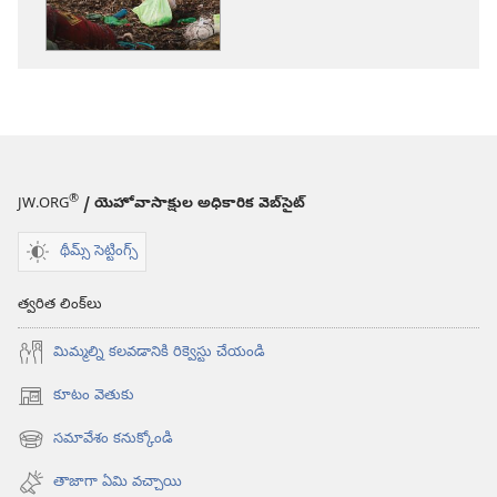
మన
భూమికి
ఏమౌతుంది?
—
ఊపిరి
పీల్చుకునే
కొన్ని
®
JW.ORG
/ యెహోవాసాక్షుల అధికారిక వెబ్‌సైట్‌
విషయాలు
థీమ్స్ సెట్టింగ్స్
త్వరిత లింక్‌లు
మిమ్మల్ని కలవడానికి రిక్వెస్టు చేయండి
కూటం వెతుకు
(కొత్త
విండో
సమావేశం కనుక్కోండి
(కొత్త
ఓపెన్‌
విండో
అవుతుంది)
తాజాగా ఏమి వచ్చాయి
ఓపెన్‌