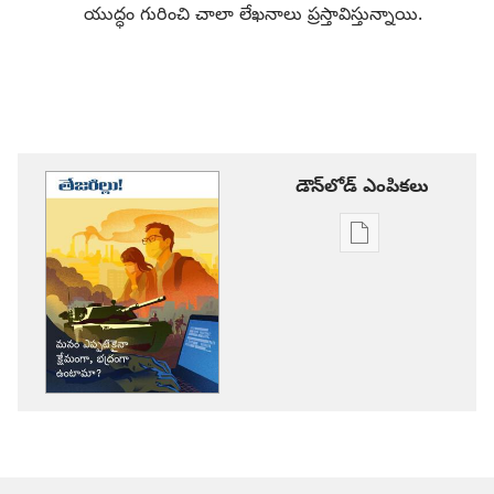
యుద్ధం గురించి చాలా లేఖనాలు ప్రస్తావిస్తున్నాయి.
డౌన్‌లోడ్‌ ఎంపికలు
ప్రచురణల
డౌన్‌లోడ్‌
ఎంపికలు
తేజరిల్లు!
మనం
ఎప్పటికైనా
క్షేమంగా,
భద్రంగా
ఉంటామా?