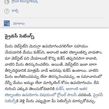
గ్లోబల్‌ కమ్యూనికేషన్స్‌
హెల్ప్‌
విరాళాలు
(కొత్త
విండో
ప్రైవసీ సెటింగ్స్
ఓపెన్‌
కావలికోట ఆన్‌లైన్‌ లైబ్రరీ
(కొత్త
అవుతుంది)
విండో
మీరు వెబ్‌సైట్‌ని మెరుగ్గా ఉపయోగించగలిగేలా సహాయం
®
JW Hub
ఓపెన్‌
చేయడానికి మేము కుకీస్‌ని, అలాంటి ఇతర టెక్నాలజీల్ని వాడతాం.
(కొత్త
అవుతుంది)
విండో
మా వెబ్‌సైట్‌ పని చేయాలంటే కొన్ని కుకీస్‌ తప్పనిసరిగా కావాలి,
JW లైబ్రరీ
యాప్‌
ఓపెన్‌
వాటిని మీరు తిరస్కరించలేరు. అయితే, వెబ్‌సైట్‌ని ఇంకా బాగా
అవుతుంది)
తీర్చిదిద్దడానికి మాత్రమే వాడే అదనపు కుకీస్‌ ఉంటాయి. వాటిని
కావలికోట లైబ్రరీ
మీరు అంగీకరించవచ్చు లేదా తిరస్కరించవచ్చు. ఆ సమాచారంలో
దేన్నీ మేము అమ్మం లేదా మార్కెటింగ్‌ కోసం ఉపయోగించం. దీని
గురించి ఎక్కువ తెలుసుకోవడానికి
కుకీస్, అలాంటి ఇతర
టెక్నాలజీల ఉపయోగం విషయంలో గ్లోబల్ పాలసీ
చదవండి.
ప్రైవసీ
Copyright
© 2026 Watch Tower Bible and Tract Society of Pennsylvania.
సెటింగ్స్‌
కి వెళ్లి మీరు ఎప్పుడైనా మీ సెటింగ్స్‌ని మార్చుకోవచ్చు.
వ
వినియోగంపై షరతులు
|
ప్రైవసీ పాలసీ
|
ప్రైవసీ సెటింగ్స్