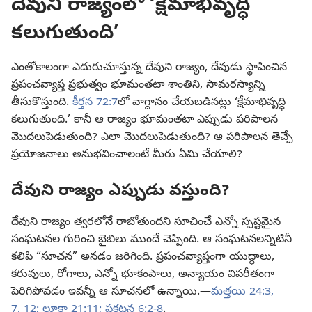
దేవుని రాజ్యంలో ‘క్షేమాభివృద్ధి
కలుగుతుంది’
ఎంతోకాలంగా ఎదురుచూస్తున్న దేవుని రాజ్యం, దేవుడు స్థాపించిన
ప్రపంచవ్యాప్త ప్రభుత్వం భూమంతటా శాంతిని, సామరస్యాన్ని
తీసుకొస్తుంది.
కీర్తన 72:7
లో వాగ్దానం చేయబడినట్లు ‘క్షేమాభివృద్ధి
కలుగుతుంది.’ కానీ ఆ రాజ్యం భూమంతటా ఎప్పుడు పరిపాలన
మొదలుపెడుతుంది? ఎలా మొదలుపెడుతుంది? ఆ పరిపాలన తెచ్చే
ప్రయోజనాలు అనుభవించాలంటే మీరు ఏమి చేయాలి?
దేవుని రాజ్యం ఎప్పుడు వస్తుంది?
దేవుని రాజ్యం త్వరలోనే రాబోతుందని సూచించే ఎన్నో స్పష్టమైన
సంఘటనల గురించి బైబిలు ముందే చెప్పింది. ఆ సంఘటనలన్నిటినీ
కలిపి “సూచన” అనడం జరిగింది. ప్రపంచవ్యాప్తంగా యుద్ధాలు,
కరువులు, రోగాలు, ఎన్నో భూకంపాలు, అన్యాయం విపరీతంగా
పెరిగిపోవడం ఇవన్నీ ఆ సూచనలో ఉన్నాయి.—
మత్తయి 24:3,
7,
12;
లూకా 21:11;
ప్రకటన 6:2-8
.