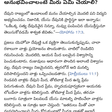
అనుభవించాలంటే మీరు ఏమి చేయాలి?
దేవుని రాజ్యంలో ఉండాలంటే మనం చేయాల్సిన మొదటి పని విద్యని
అభ్యసించడం. నిజానికి, యేసు దేవునికి ప్రార్థిస్తూ ఇలా అన్నాడు:
“ఒకేఒక్క సత్య దేవుడివైన నిన్నూ, నువ్వు పంపించిన యేసుక్రీస్తునూ
తెలుసుకోవడమే శాశ్వత జీవితం.”—
యోహాను 17:3
.
ప్రజలు యెహోవా దేవుణ్ణి ఒక వ్యక్తిగా తెలుసుకున్నప్పుడు, చాలా
రకాలుగా వాళ్లు ప్రయోజనం పొందుతారు. వాటిలో రెండిటిని
గమనించండి: మొదటిది, ఆయన మీద బలమైన విశ్వాసాన్ని
పెంచుకుంటారు. రుజువులు ఆధారంగా పొందిన అలాంటి విశ్వాసం
వల్ల, దేవుని రాజ్యం నిజమైనదని, త్వరలోనే అది మనల్ని
పరిపాలిస్తుందని వాళ్లు ఒప్పించబడతారు. (
హెబ్రీయులు 11:1
)
రెండవది వాళ్లకు దేవుని మీద, తోటివాళ్ల మీద ఉన్న ప్రేమ
పెరుగుతుంది. దేవుని మీద ప్రేమ, హృదయపూర్వకంగా ఆయనకు
లోబడేలా వాళ్లను కదిలిస్తుంది. తోటివాళ్ల మీద ప్రేమ, తరచూ
బంగారు సూత్రంగా పిలవబడే యేసు మాటల్ని పాటించేలా వాళ్లను
కదిలిస్తుంది. ఆ సూత్రం ఇలా చెప్తుంది: “ఇతరులు మీతో ఎలా
వ్యవహరించాలని మీరు కోరుకుంటారో మీరూ వాళ్లతో అలాగే