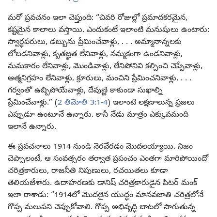
మరో ప్రవచనం ఇలా చెప్తుంది: “చివరి రోజుల్లో ప్రమాదకరమైన,
కష్టమైన కాలాలు వస్తాయి. ఎందుకంటే ఇలాంటి మనుషులు ఉంటారు:
స్వార్థపరులు, డబ్బును ప్రేమించేవాళ్లు, . . . అమ్మానాన్నలకు
లోబడనివాళ్లు, కృతజ్ఞత లేనివాళ్లు, నమ్మకంగా ఉండనివాళ్లు,
మమకారం లేనివాళ్లు, మొండివాళ్లు, లేనిపోనివి కల్పించి చెప్పేవాళ్లు,
ఆత్మనిగ్రహం లేనివాళ్లు, క్రూరులు, మంచిని ప్రేమించనివాళ్లు, . . .
గర్వంతో ఉబ్బిపోయేవాళ్లు, దేవుణ్ణి కాకుండా సుఖాల్ని
ప్రేమించేవాళ్లు.” (
2 తిమోతి 3:1-4
) ఇలాంటి లక్షణాలున్న ప్రజలు
ఎప్పుడూ ఉంటూనే ఉన్నారు. కానీ నేడు మాత్రం ఎక్కువమంది
ఇలానే ఉన్నారు.
ఈ ప్రవచనాలు 1914 నుండి నెరవేరడం మొదలయ్యాయి. నిజం
చెప్పాలంటే, ఆ సంవత్సరం తర్వాత ప్రపంచం ఎంతగా మారిపోయిందో
చరిత్రకారులు, రాజనీతి నిపుణులు, రచయితలు కూడా
తెలియజేశారు. ఉదాహరణకు డానిష్‌ చరిత్రకారుడైన పిటర్‌ మంక్‌
ఇలా రాశాడు: “1914లో మొదలైన యుద్ధం మానవజాతి చరిత్రలోనే
గొప్ప మలుపని చెప్పుకోవాలి. గొప్ప అభివృద్ధి బాటలో సాగుతున్న