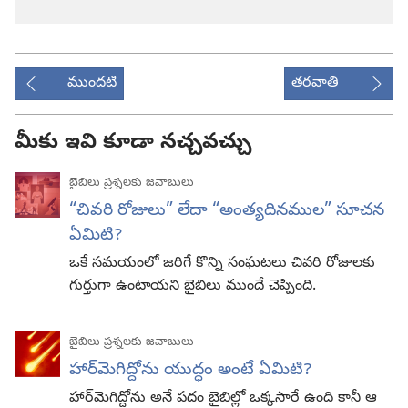
ముందటి
తరవాతి
మీకు ఇవి కూడా నచ్చవచ్చు
బైబిలు ప్రశ్నలకు జవాబులు
“చివరి రోజులు” లేదా “అంత్యదినముల” సూచన
ఏమిటి?
ఒకే సమయంలో జరిగే కొన్ని సంఘటలు చివరి రోజులకు
గుర్తుగా ఉంటాయని బైబిలు ముందే చెప్పింది.
బైబిలు ప్రశ్నలకు జవాబులు
హార్‌మెగిద్దోను యుద్ధం అంటే ఏమిటి?
హార్‌మెగిద్దోను అనే పదం బైబిల్లో ఒక్కసారే ఉంది కానీ ఆ