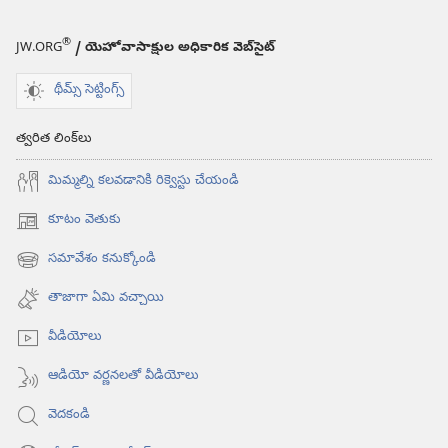
®
JW.ORG
/ యెహోవాసాక్షుల అధికారిక వెబ్‌సైట్‌
థీమ్స్ సెట్టింగ్స్
త్వరిత లింక్‌లు
మిమ్మల్ని కలవడానికి రిక్వెస్టు చేయండి
కూటం వెతుకు
(కొత్త
విండో
సమావేశం కనుక్కోండి
(కొత్త
ఓపెన్‌
విండో
అవుతుంది)
తాజాగా ఏమి వచ్చాయి
ఓపెన్‌
అవుతుంది)
వీడియోలు
ఆడియో వర్ణనలతో వీడియోలు
వెదకండి