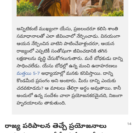
అన్నిటికంటే ముఖ్యంగా యేసు, ప్రజలందరూ కలిసి శాంతి
సమాధానాలతో ఎలా జీవించాలో నేర్పించాడు. వినయంగా
ఆయన నేర్పించిన వాటిని పాటించేవాళ్లందరూ, ఆయన
రాజ్యంలో ఎప్పటికీ సంతోషంగా జీవించడానికి తగిన
లక్షణాలను వృద్ధి చేసుకోగలుగుతారు. మరే బోధకుడు దాన్ని
సాధించలేడు. యేసు బోధల్లో ఉన్న మంచి ఉదాహరణలు
మత్తయి 5-7
అధ్యాయాల్లో మనకు కనిపిస్తాయి. దాన్ని
కొండమీద ప్రసంగం అని అంటారు. మీరు దాన్ని ఎందుకు
చదవకూడదు? ఆ మాటలు తేలిగ్గా అర్థం అవుతాయి. కానీ
అందులో ఉన్న సందేశం చాలా ప్రయోజనకరమైనది, నిజంగా
హృదయాలను తాకుతుంది.
రాజ్య పరిపాలన తెచ్చే ప్రయోజనాలు