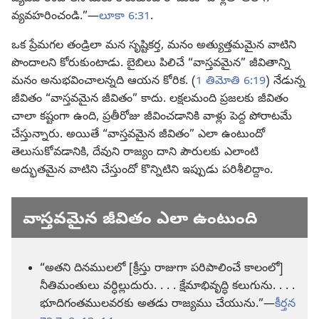
వ్యవహరించండి.”—
లూకా 6:31
.
ఒక ప్రేమగల తండ్రిలా మన సృష్టికర్త, మనం అత్యుత్తమమైన వాటిని
పొందాలని కోరుకుంటాడు. బైబిలు పిలిచే “వాస్తవమైన” జీవితాన్ని
మనం అనుభవించాలన్నది ఆయన కోరిక. (
1 తిమోతి 6:19
) నేడున్న
జీవితం “వాస్తవమైన జీవితం” కాదు. లక్షలమంది ప్రజలకు జీవితం
చాలా కష్టంగా ఉంది, ప్రతీరోజు జీవించడానికి వాళ్లు పెద్ద పోరాటమే
చేస్తున్నారు. అయితే “వాస్తవమైన జీవితం” ఎలా ఉంటుందో
తెలుసుకోవడానికి, దేవుని రాజ్యం దాని పౌరులకు ఎలాంటి
అద్భుతమైన వాటిని చేస్తుందో కొన్నిటిని ఇప్పుడు పరిశీలిద్దాం.
వాస్తవమైన జీవితం ఎలా ఉంటుంది
“అతని దినములలో [క్రీస్తు రాజుగా పరిపాలించే కాలంలో]
నీతిమంతులు వర్ధిల్లుదురు. . . . క్షేమాభివృద్ధి కలుగును. . . .
భూదిగంతములవరకు అతడు రాజ్యము చేయును.”—
కీర్తన