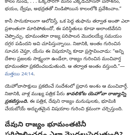
కాలం నుండి, . . . ఒక్కసారిగా మనం ఎక్కడచూసినా వినాశనం,
భయం, ద్వేషం, అభద్రతతో నిండిపోయిన కాలంలోకి ప్రవేశించాం.”
కానీ సానుకూలంగా ఆలోచిస్తే, ఒక పెద్ద తుఫాను తర్వాత అంతా ఎలా
ప్రశాంతంగా మారిపోతుందో, ఈ పరిస్థితులు కూడా అలాంటివేనని
చెప్పొచ్చు. భూమంతటా రాజ్య పరిపాలన మొదలయ్యే సమయం
దగ్గర పడిందని అవి చూపిస్తున్నాయి. నిజానికి, అంతం గురించిన
సూచన చెప్తూ, యేసు ఈ విషయాన్ని కూడా ప్రస్తావించాడు: “అన్ని
దేశాల ప్రజలకు సాక్ష్యంగా ఉండేలా, రాజ్యం గురించిన మంచివార్త
భూమంతటా ప్రకటించబడుతుంది. ఆ తర్వాత అంతం వస్తుంది.”—
మత్తయి 24:14
.
యెహోవాసాక్షులు ప్రకటించే సందేశంలో ప్రధాన అంశం ఆ మంచివార్తే.
నిజానికి, వాళ్ల ముఖ్య పత్రిక పేరు
కావలికోట యెహోవా రాజ్యాన్ని
ప్రకటిస్తుంది.
ఈ పత్రిక, దేవుని రాజ్యం మనుషులకు, భూమికి
చేయబోయే అద్భుతమైన విషయాల గురించి క్రమంగా చర్చిస్తుంది.
దేవుని రాజ్యం భూమంతటినీ