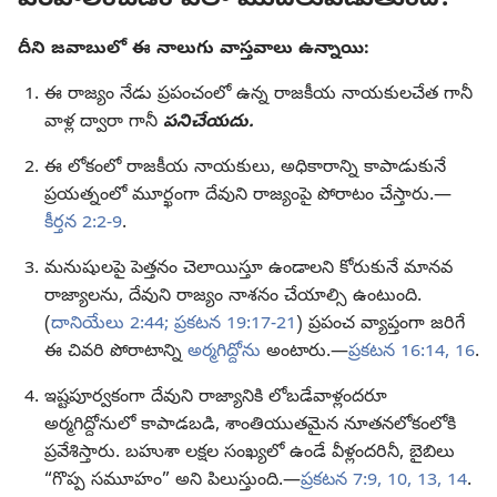
పరిపాలించడం ఎలా మొదలుపెడుతుంది?
దీని జవాబులో ఈ నాలుగు వాస్తవాలు ఉన్నాయి:
ఈ రాజ్యం నేడు ప్రపంచంలో ఉన్న రాజకీయ నాయకులచేత గానీ
వాళ్ల ద్వారా గానీ
పనిచేయదు.
ఈ లోకంలో రాజకీయ నాయకులు, అధికారాన్ని కాపాడుకునే
ప్రయత్నంలో మూర్ఖంగా దేవుని రాజ్యంపై పోరాటం చేస్తారు.—
కీర్తన 2:2-9
.
మనుషులపై పెత్తనం చెలాయిస్తూ ఉండాలని కోరుకునే మానవ
రాజ్యాలను, దేవుని రాజ్యం నాశనం చేయాల్సి ఉంటుంది.
(
దానియేలు 2:44;
ప్రకటన 19:17-21
) ప్రపంచ వ్యాప్తంగా జరిగే
ఈ చివరి పోరాటాన్ని
అర్మగిద్దోను
అంటారు.—
ప్రకటన 16:14,
16
.
ఇష్టపూర్వకంగా దేవుని రాజ్యానికి లోబడేవాళ్లందరూ
అర్మగిద్దోనులో కాపాడబడి, శాంతియుతమైన నూతనలోకంలోకి
ప్రవేశిస్తారు. బహుశా లక్షల సంఖ్యలో ఉండే వీళ్లందరినీ, బైబిలు
“గొప్ప సమూహం” అని పిలుస్తుంది.—
ప్రకటన 7:9, 10,
13, 14
.