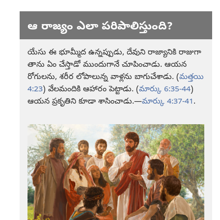
ఆ రాజ్యం ఎలా పరిపాలిస్తుంది?
యేసు ఈ భూమ్మీద ఉన్నప్పుడు, దేవుని రాజ్యానికి రాజుగా
తాను ఏం చేస్తాడో ముందుగానే చూపించాడు. ఆయన
రోగులను, శరీర లోపాలున్న వాళ్లను బాగుచేశాడు. (
మత్తయి
4:23
) వేలమందికి ఆహారం పెట్టాడు. (
మార్కు 6:35-44
)
ఆయన ప్రకృతిని కూడా శాసించాడు.—
మార్కు 4:37-41
.