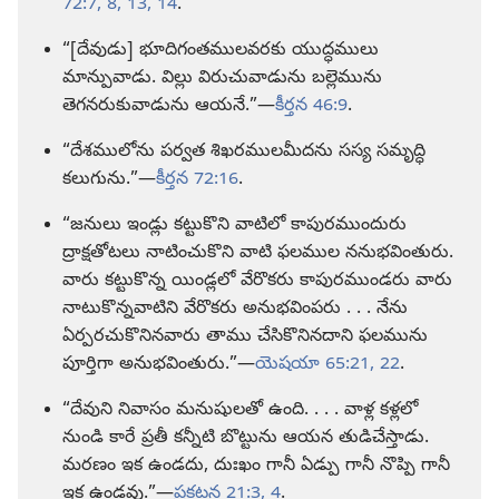
72:7, 8,
13, 14
.
“[దేవుడు] భూదిగంతములవరకు యుద్ధములు
మాన్పువాడు. విల్లు విరుచువాడును బల్లెమును
తెగనరుకువాడును ఆయనే.”—
కీర్తన 46:9
.
“దేశములోను పర్వత శిఖరములమీదను సస్య సమృద్ధి
కలుగును.”—
కీర్తన 72:16
.
“జనులు ఇండ్లు కట్టుకొని వాటిలో కాపురముందురు
ద్రాక్షతోటలు నాటించుకొని వాటి ఫలముల ననుభవింతురు.
వారు కట్టుకొన్న యిండ్లలో వేరొకరు కాపురముండరు వారు
నాటుకొన్నవాటిని వేరొకరు అనుభవింపరు . . . నేను
ఏర్పరచుకొనినవారు తాము చేసికొనినదాని ఫలమును
పూర్తిగా అనుభవింతురు.”—
యెషయా 65:21, 22
.
“దేవుని నివాసం మనుషులతో ఉంది. . . . వాళ్ల కళ్లలో
నుండి కారే ప్రతీ కన్నీటి బొట్టును ఆయన తుడిచేస్తాడు.
మరణం ఇక ఉండదు, దుఃఖం గానీ ఏడ్పు గానీ నొప్పి గానీ
ఇక ఉండవు.”—
ప్రకటన 21:3, 4
.