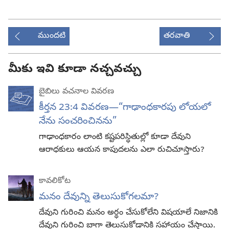
ముందటి
తరవాతి
మీకు ఇవి కూడా నచ్చవచ్చు
బైబిలు వచనాల వివరణ
కీర్తన 23:4 వివరణ—“గాఢాంధకారపు లోయలో
నేను సంచరించినను”
గాఢాంధకారం లాంటి కష్టపరిస్థితుల్లో కూడా దేవుని
ఆరాధకులు ఆయన కాపుదలను ఎలా రుచిచూస్తారు?
కావలికోట
మనం దేవున్ని తెలుసుకోగలమా?
దేవుని గురించి మనం అర్థం చేసుకోలేని విషయాలే నిజానికి
దేవుని గురించి బాగా తెలుసుకోడానికి సహాయం చేస్తాయి.