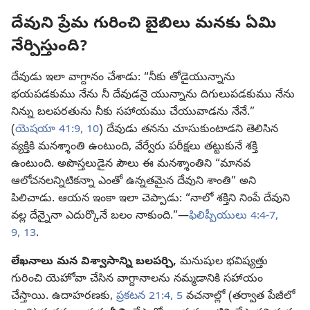
దేవుని ప్రేమ గురించి బైబిలు మనకు ఏమి
నేర్పిస్తుంది?
దేవుడు ఇలా వాగ్దానం చేశాడు: “నీకు తోడైయున్నాను
భయపడకుము నేను నీ దేవుడనై యున్నాను దిగులుపడకుము నేను
నిన్ను బలపరతును నీకు సహాయము చేయువాడను నేనే.”
(
యెషయా 41:9, 10
) దేవుడు తనను చూసుకుంటాడని తెలిసిన
వ్యక్తికి మనశ్శాంతి ఉంటుంది, వేర్వేరు పరీక్షలు తట్టుకునే శక్తి
ఉంటుంది. అపొస్తలుడైన పౌలు ఈ మనశ్శాంతిని “మానవ
ఆలోచనలన్నిటికన్నా ఎంతో ఉన్నతమైన దేవుని శాంతి” అని
పిలిచాడు. ఆయన ఇంకా ఇలా చెప్పాడు: “నాలో శక్తిని నింపే దేవుని
వల్ల దేన్నైనా ఎదుర్కొనే బలం నాకుంది.”—
ఫిలిప్పీయులు 4:4-7,
9,
13
.
లేఖనాలు మన విశ్వాసాన్ని బలపర్చి,
మనుషుల భవిష్యత్తు
గురించి యెహోవా చేసిన వాగ్దానాలను నమ్మడానికి సహాయం
చేస్తాయి. ఉదాహరణకు,
ప్రకటన 21:4, 5
వచనాల్లో (తర్వాత పేజీలో