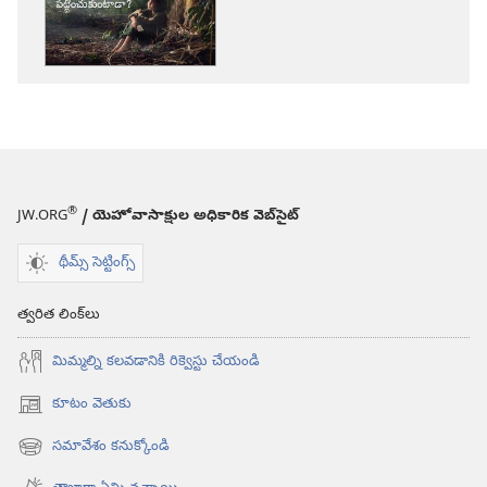
కావలికోట
దేవుడు
మిమ్మల్ని
పట్టించుకుంటాడా?
®
JW.ORG
/ యెహోవాసాక్షుల అధికారిక వెబ్‌సైట్‌
థీమ్స్ సెట్టింగ్స్
త్వరిత లింక్‌లు
మిమ్మల్ని కలవడానికి రిక్వెస్టు చేయండి
కూటం వెతుకు
(కొత్త
విండో
సమావేశం కనుక్కోండి
(కొత్త
ఓపెన్‌
విండో
అవుతుంది)