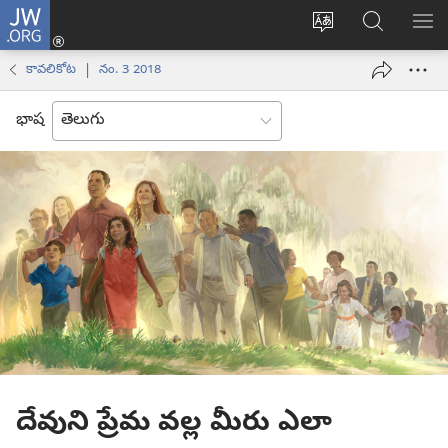
JW.ORG
లాగిన్
సైట్
JW.ORGలో
మె
(కొత్త
భాష
వెదకండి
చూ
విండో
కావలికోట | నం. 3 2018
మార్చండి
ఓపెన్‌
అవుతుంది)
భాష
దేవుని ప్రేమ వల్ల మీరు ఎలా