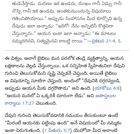
తుడిచేస్తాడు. మరణం ఇక ఉండదు, దుఃఖం గానీ ఏడ్పు గానీ
నొప్పి గానీ ఇక ఉండవు. అంతకుముందున్న విషయాలు
గతించిపోయాయి.” అప్పుడు సింహాసనం మీద కూర్చొని ఉన్న
దేవుడు ఇలా అన్నాడు: “ఇదిగో! నేను అన్నిటినీ కొత్తవిగా
చేస్తున్నాను.” ఆయన ఇంకా ఇలా అన్నాడు: “ఈ మాటలు
నమ్మదగినవి, సత్యమైనవి కాబట్టి రాయి.”’​—
ప్రకటన 21:4, 5
.
ఈ విశ్వం, అలాగే బైబిలు మన పరలోక తండ్రి వ్యక్తిత్వాన్ని, ఆయన
లక్షణాలను వెల్లడి చేస్తున్నాయి. ఒక సన్నిహిత స్నేహితునిలా దేవుని
గురించి తెలుసుకోమని సృష్టి చెప్పకనే చెప్తుంది, అయితే బైబిలు
ఆ విషయాన్ని సూటిగా చెప్తుంది. అందులో “దేవునికి దగ్గరవ్వండి,
అప్పుడు ఆయన మీకు దగ్గరౌతాడు” అని ఉంది. (
యాకోబు 4:8
)
“ఆయన మనలో ఏ ఒక్కరికీ దూరంగా లేడు” అని
అపొస్తలుల
కార్యాలు 17:27
చెబుతుంది.
దేవుని గురించి తెలుసుకోవడానికి సమయం తీసుకుంటూ ఉంటే
“మీరంటే ఆయనకు పట్టింపు ఉంది” అనే విషయంలో మీ నమ్మకం
ఇంకా పెరుగుతుంది. (
1 పేతురు 5:7
) యెహోవా మీద అలాంటి