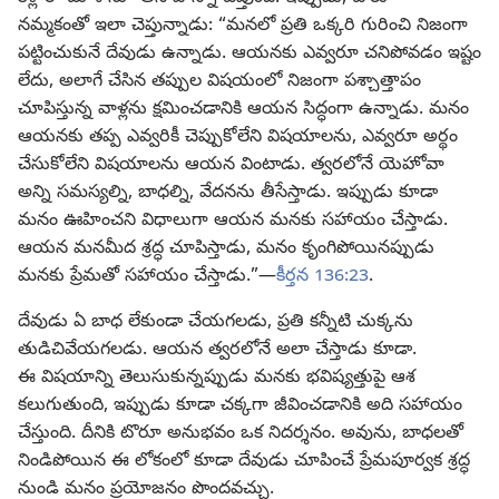
నమ్మకంతో ఇలా చెప్తున్నాడు: “మనలో ప్రతి ఒక్కరి గురించి నిజంగా
పట్టించుకునే దేవుడు ఉన్నాడు. ఆయనకు ఎవ్వరూ చనిపోవడం ఇష్టం
లేదు, అలాగే చేసిన తప్పుల విషయంలో నిజంగా పశ్చాత్తాపం
చూపిస్తున్న వాళ్లను క్షమించడానికి ఆయన సిద్ధంగా ఉన్నాడు. మనం
ఆయనకు తప్ప ఎవ్వరికీ చెప్పుకోలేని విషయాలను, ఎవ్వరూ అర్థం
చేసుకోలేని విషయాలను ఆయన వింటాడు. త్వరలోనే యెహోవా
అన్ని సమస్యల్ని, బాధల్ని, వేదనను తీసేస్తాడు. ఇప్పుడు కూడా
మనం ఊహించని విధాలుగా ఆయన మనకు సహాయం చేస్తాడు.
ఆయన మనమీద శ్రద్ధ చూపిస్తాడు, మనం కృంగిపోయినప్పుడు
మనకు ప్రేమతో సహాయం చేస్తాడు.”—
కీర్తన 136:23
.
దేవుడు ఏ బాధ లేకుండా చేయగలడు, ప్రతి కన్నీటి చుక్కను
తుడిచివేయగలడు. ఆయన త్వరలోనే అలా చేస్తాడు కూడా.
ఈ విషయాన్ని తెలుసుకున్నప్పుడు మనకు భవిష్యత్తుపై ఆశ
కలుగుతుంది, ఇప్పుడు కూడా చక్కగా జీవించడానికి అది సహాయం
చేస్తుంది. దీనికి టొరూ అనుభవం ఒక నిదర్శనం. అవును, బాధలతో
నిండిపోయిన ఈ లోకంలో కూడా దేవుడు చూపించే ప్రేమపూర్వక శ్రద్ధ
నుండి మనం ప్రయోజనం పొందవచ్చు.