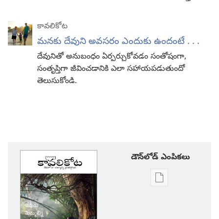
కావలికోట
మనకు దేవుని అవసరం ఎందుకు ఉందంటే . . .
దేవునితో అనుబంధం ఏర్పర్చుకోవడం సంతోషంగా,
సంతృప్తిగా జీవించడానికి ఎలా సహాయపడుతుందో
తెలుసుకోండి.
డౌన్‌లోడ్‌ ఎంపికలు
ప్రచురణల
డౌన్‌లోడ్‌
ఎంపికలు