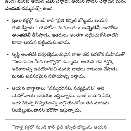
ఉంది) మనకు ఆయన
ఏమి
చేస్తాడో, ఆయన వాటిని చేస్తాడని మనం
ఎందుకు
నమ్మవచ్చో ఉంది:
ప్రజల కళ్లల్లో నుండి కారే “ప్రతీ కన్నీటి బొట్టును ఆయన
తుడిచేస్తాడు.” యెహోవా మన బాధలు
అన్నిటినీ,
ఆందోళన
అంతటినీ
తీసేస్తాడు, ఇతరులు అంతగా పట్టించుకోనివాటిని
కూడా ఆయన పట్టించుకుంటాడు.
సృష్టి అంతటికీ సర్వశక్తిమంతుడైన రాజు తన పరలోక మహిమతో
“సింహాసనం మీద కూర్చొని” ఉన్నాడు. ఆయన తన శక్తిని,
అధికారాన్ని ఉపయోగించి మనకు బాధలు రాకుండా చేస్తాడు,
మనకు అవసరమైన సహాయాన్ని ఇస్తాడు.
ఆయన వాగ్దానాలు “నమ్మదగినవి, సత్యమైనవి” అని
యెహోవాయే అభయం ఇస్తున్నాడు. అంటే ఆయన పేరు,
ఆయనకున్న గొప్పతనాన్ని బట్టి యెహోవా తన మాటను
నిలబెట్టుకుంటానని భరోసా ఇస్తున్నాడు.
‘“వాళ్ల కళ్లలో నుండి కారే ప్రతీ కన్నీటి బొట్టును ఆయన