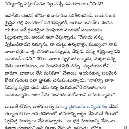
నమ్మకాన్ని పెట్టుకోవడం వల్ల వచ్చే ఉపయోగాలు ఏమిటి?
జపాన్‌కు చెందిన టొరూ ఉదాహరణ పరిశీలించండి. ఆయన ఒక
క్రైస్తవ తల్లి పెంపకంలో పెరిగినప్పటికీ, ఆయన జపాన్‌కు చెందిన
యకుజ అనే క్రూరమైన మాఫియా ముఠాతో సంబంధాలు
పెట్టుకున్నాడు. ఆయన ఇలా చెప్తున్నాడు, “దేవుడు నన్ను
ద్వేషించేవాడని నమ్మాను, నా చుట్టు ఉన్నవాళ్లు, ముఖ్యంగా నాకు
చాలా దగ్గరి వాళ్లు చనిపోయినప్పుడు, దేవుడు నన్ను శిక్షిస్తున్నాడని
అనుకునేవాడిని.” టొరూ ఇలా ఒప్పుకుంటున్నాడు, చుట్టూ ఉన్న
చెడు వాతావరణం, నా మానసిక స్థితి నన్ను “హృదయం లేని
వాడిగా, భావాలు లేని మనిషిగా” చేశాయి. ఆయనకున్న బలమైన
కోరిక గురించి ఇలా జ్ఞాపకం చేసుకుంటున్నాడు, “నాకన్నా బాగా
పేరున్న వ్యక్తిని చంపి నేను చిన్న వయసులోనే చనిపోవాలని
అనుకున్నాను. అలా పేరు సంపాదించుకోవాలని అనుకున్నాను.”
అయితే టొరూ, అతని భార్య హన్నా
బైబిలును అధ్యయనం
చేసిన
తర్వాత టొరూ తన జీవితంలో, జీవితాన్ని అర్థం చేసుకునే తీరులో
పెద్దపెద్ద మార్పులు చేసుకున్నాడు. “నా భర్త మారడాన్ని నేను నా
కళ్లారా చూశాను” అని హన్నా చెప్తుంది.
ఇప్పుడు, టొరూ