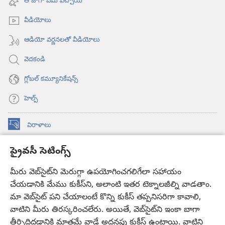
తాజాగా ఏమి వచ్చాయి
ఓపెన్‌
అవుతుంది)
వీడియోలు
ఆడియో వర్ణనలతో వీడియోలు
వెదకండి
గ్లోబల్‌ కమ్యూనికేషన్స్‌
హెల్ప్‌
విరాళాలు
(కొత్త
విండో
ప్రైవసీ సెటింగ్స్
ఓపెన్‌
కావలికోట ఆన్‌లైన్‌ లైబ్రరీ
(కొత్త
అవుతుంది)
విండో
మీరు వెబ్‌సైట్‌ని మెరుగ్గా ఉపయోగించగలిగేలా సహాయం
®
JW Hub
ఓపెన్‌
(కొత్త
చేయడానికి మేము కుకీస్‌ని, అలాంటి ఇతర టెక్నాలజీల్ని వాడతాం.
అవుతుంది)
విండో
మా వెబ్‌సైట్‌ పని చేయాలంటే కొన్ని కుకీస్‌ తప్పనిసరిగా కావాలి,
JW లైబ్రరీ
యాప్‌
ఓపెన్‌
వాటిని మీరు తిరస్కరించలేరు. అయితే, వెబ్‌సైట్‌ని ఇంకా బాగా
అవుతుంది)
తీర్చిదిద్దడానికి మాత్రమే వాడే అదనపు కుకీస్‌ ఉంటాయి. వాటిని