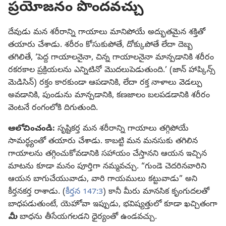
ప్రయోజనం పొందవచ్చు
దేవుడు మన శరీరాన్ని గాయాలు మానిపోయే అద్భుతమైన శక్తితో
తయారు చేశాడు. శరీరం కోసుకుపోతే, దోక్కుపోతే లేదా దెబ్బ
తగిలితే, ‘పెద్ద గాయాలనైనా, చిన్న గాయాలనైనా మాన్పడానికి శరీరం
రకరకాల ప్రక్రియలను ఎన్నిటినో మొదలుపెడుతుంది.’ (జాన్‌ హాప్కిన్స్‌
మెడిసిన్‌) రక్తం కారకుండా ఆపడానికి, లేదా రక్త నాళాలు వెడల్పు
అవడానికి, పుండును మాన్పడానికి, కణజాలం బలపడడానికి శరీరం
వెంటనే రంగంలోకి దిగుతుంది.
ఆలోచించండి:
సృష్టికర్త మన శరీరాన్ని గాయాలు తగ్గిపోయే
సామర్థ్యంతో తయారు చేశాడు. కాబట్టి మన మనసుకు తగిలిన
గాయాలను తగ్గించుకోవడానికి సహాయం చేస్తానని ఆయన ఇచ్చిన
మాటను కూడా మనం పూర్తిగా నమ్మవచ్చు. “గుండె చెదరినవారిని
ఆయన బాగుచేయువాడు, వారి గాయములు కట్టువాడు” అని
కీర్తనకర్త రాశాడు. (
కీర్తన 147:3
) కానీ మీరు మానసిక కృంగుదలతో
బాధపడుతుంటే, యెహోవా ఇప్పుడు, భవిష్యత్తులో కూడా ఖచ్చితంగా
మీ
బాధను తీసేయగలడని ధైర్యంతో ఉండవచ్చు.