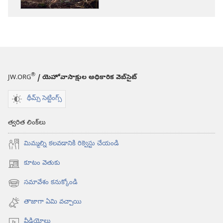
మిమ్మల్ని
పట్టించుకుంటాడా?
®
JW.ORG
/ యెహోవాసాక్షుల అధికారిక వెబ్‌సైట్‌
థీమ్స్ సెట్టింగ్స్
త్వరిత లింక్‌లు
మిమ్మల్ని కలవడానికి రిక్వెస్టు చేయండి
కూటం వెతుకు
(కొత్త
విండో
సమావేశం కనుక్కోండి
(కొత్త
ఓపెన్‌
విండో
అవుతుంది)
తాజాగా ఏమి వచ్చాయి
ఓపెన్‌
అవుతుంది)
వీడియోలు