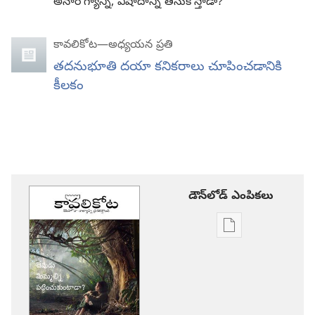
అనారోగ్యాన్ని, విషాదాన్ని తీసుకొస్తాడా?
కావలికోట—అధ్యయన ప్రతి
తదనుభూతి దయా కనికరాలు చూపించడానికి
కీలకం
డౌన్‌లోడ్‌ ఎంపికలు
ప్రచురణల
డౌన్‌లోడ్‌
ఎంపికలు
కావలికోట
దేవుడు