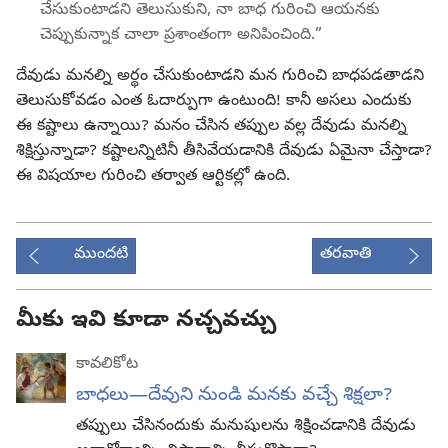
చేసుకుంటాడని తెలుసుకుని, నా బాధ గురించి ఆయనకు
చెప్పుకున్నాక చాలా ప్రశాంతంగా అనిపించింది.”
దేవుడు మనల్ని అర్థం చేసుకుంటాడని మన గురించి బాధపడతాడని
తెలుసుకోవడం ఎంత ఓదార్పుగా ఉంటుంది! కానీ అసలు ఎందుకు
ఈ కష్టాలు ఉన్నాయి? మనం చేసిన తప్పుల వల్ల దేవుడు మనల్ని
శిక్షిస్తున్నాడా? కష్టాలన్నిటినీ తీసివేయడానికి దేవుడు ఏమైనా చేస్తాడా?
ఈ విషయాల గురించి తర్వాత ఆర్టికల్లో ఉంది.
ముందటి
తరవాతి
మీకు ఇవి కూడా నచ్చవచ్చు
కావలికోట
బాధలు—దేవుని నుండి మనకు వచ్చే శిక్షలా?
తప్పులు చేసినందుకు మనుషులను శిక్షించడానికి దేవుడు