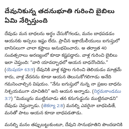
దేవునికున్న తదనుభూతి గురించి బైబిలు
ఏమి నేర్పిస్తుంది
దేవుడు మన బాధలను అర్థం చేసుకోగలడు, మనం బాధపడడం
ఆయనకు అస్సలు ఇష్టం లేదు. ప్రాచీన ఇశ్రాయేలీయులు ఐగుప్తులో
బానిసలుగా చాలా కష్టాలు అనుభవించారు. అ తర్వాత 40
సంవత్సరాలు అరణ్యంలో కూడా కష్టపడ్డారు. వాళ్ల గురించి బైబిలు
ఇలా చెప్తుంది: “వారి యావద్బాధలో ఆయన బాధనొందెను.”
(
యెషయా 63:9
) దేవునికి వాళ్ల కష్టాల గురించి తెలియడం మాత్రమే
కాదు, వాళ్ల వేదనను కూడా ఆయన తెలుసుకోగలిగాడు అనేది
గమనించాల్సిన విషయం. “నేను ఐగుప్తులో నున్న నా ప్రజల బాధను
నిశ్చయముగా చూచితిని” అని ఆయన అన్నాడు. (
నిర్గమకాండము
3:7
) “మిమ్మును ముట్టినవాడు తన కనుగుడ్డును ముట్టినవాడని”
దేవుడు చెప్తున్నాడు. (
జెకర్యా 2:8
) మనల్ని ఎవరైనా బాధపెడితే,
మనతో పాటు ఆయన కూడా బాధపడతాడు.
మనల్ని మనం తప్పుబట్టుకుంటూ, దేవుని సానుభూతిని పొందడానికి