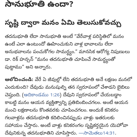
సానుభూతి ఉందా?
సృష్టి ద్వారా మనం ఏమి తెలుసుకోవచ్చు
తదనుభూతి లేదా సానుభూతి అంటే “వేరేవాళ్ల పరిస్థితిలో మనం
ఉంటే ఎలా ఉంటుందో ఊహించుకుని వాళ్ల భావాలను లేదా
అనుభవాలను పంచుకోగల సామర్థ్యం.” మానసిక ఆరోగ్య నిపుణులు
డా. రిక్‌ హన్సన్‌ “మనం తదనుభూతి చూపించే సామర్థ్యంతో
పుట్టాము” అని అన్నారు.
ఆలోచించండి:
వేరే ఏ జీవుల్లో లేని తదనుభూతి అనే లక్షణం మనలో
ఎందుకుంది? దేవుడు మనుషుల్ని తన స్వరూపంలో చేశాడని బైబిలు
చెప్తుంది. (
ఆదికాండము 1:26
) దేవుని స్వరూపంలో చేయబడ్డాం
కాబట్టి మనం ఆయన వ్యక్తిత్వాన్ని ప్రతిబింబించగలం. అంటే ఆయన
మంచి లక్షణాలను కొంతవరకు చూపించగలం. అందుకే కనికరం
గలవాళ్లను తదనుభూతి కదిలించినప్పుడు వాళ్లు ఇతరులకు
సహాయం చేస్తారు. అంటే వాళ్లు కనికరంగల సృష్టికర్తయైన యెహోవా
దేవునికున్న తదనుభూతిని చూపిస్తారు.
—సామెతలు14:31
.