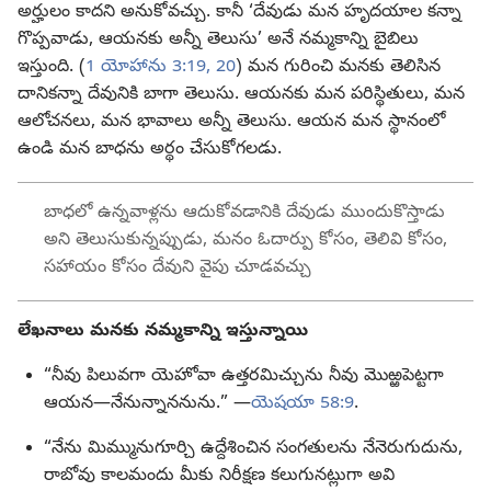
అర్హులం కాదని అనుకోవచ్చు. కానీ ‘దేవుడు మన హృదయాల కన్నా
గొప్పవాడు, ఆయనకు అన్నీ తెలుసు’ అనే నమ్మకాన్ని బైబిలు
ఇస్తుంది. (
1 యోహాను 3:19, 20
) మన గురించి మనకు తెలిసిన
దానికన్నా దేవునికి బాగా తెలుసు. ఆయనకు మన పరిస్థితులు, మన
ఆలోచనలు, మన భావాలు అన్నీ తెలుసు. ఆయన మన స్థానంలో
ఉండి మన బాధను అర్థం చేసుకోగలడు.
బాధలో ఉన్నవాళ్లను ఆదుకోవడానికి దేవుడు ముందుకొస్తాడు
అని తెలుసుకున్నప్పుడు, మనం ఓదార్పు కోసం, తెలివి కోసం,
సహాయం కోసం దేవుని వైపు చూడవచ్చు
లేఖనాలు మనకు నమ్మకాన్ని ఇస్తున్నాయి
“నీవు పిలువగా యెహోవా ఉత్తరమిచ్చును నీవు మొఱ్ఱపెట్టగా
ఆయన—నేనున్నాననును.” —
యెషయా 58:9
.
“నేను మిమ్మునుగూర్చి ఉద్దేశించిన సంగతులను నేనెరుగుదును,
రాబోవు కాలమందు మీకు నిరీక్షణ కలుగునట్లుగా అవి