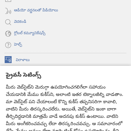
ఆడియో వర్ణనలతో వీడియోలు
వెదకండి
గ్లోబల్‌ కమ్యూనికేషన్స్‌
హెల్ప్‌
విరాళాలు
(కొత్త
విండో
ప్రైవసీ సెటింగ్స్
ఓపెన్‌
కావలికోట ఆన్‌లైన్‌ లైబ్రరీ
(కొత్త
అవుతుంది)
విండో
మీరు వెబ్‌సైట్‌ని మెరుగ్గా ఉపయోగించగలిగేలా సహాయం
®
JW Hub
ఓపెన్‌
చేయడానికి మేము కుకీస్‌ని, అలాంటి ఇతర టెక్నాలజీల్ని వాడతాం.
(కొత్త
అవుతుంది)
విండో
మా వెబ్‌సైట్‌ పని చేయాలంటే కొన్ని కుకీస్‌ తప్పనిసరిగా కావాలి,
JW లైబ్రరీ
యాప్‌
ఓపెన్‌
వాటిని మీరు తిరస్కరించలేరు. అయితే, వెబ్‌సైట్‌ని ఇంకా బాగా
అవుతుంది)
తీర్చిదిద్దడానికి మాత్రమే వాడే అదనపు కుకీస్‌ ఉంటాయి. వాటిని
కావలికోట లైబ్రరీ
మీరు అంగీకరించవచ్చు లేదా తిరస్కరించవచ్చు. ఆ సమాచారంలో