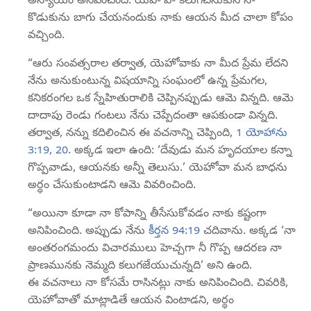
అన్యాయం అనిపించింది. యెహోవా కలుగచేసుకుని నా
కొడుకును బాగు చేయనందుకు నాకు ఆయన మీద చాలా కోపం
వచ్చింది.
“ఆరు సంవత్సరాల తర్వాత, యెహోవాకు నా మీద ప్రేమ లేదని
నేను అనుకుంటున్న విషయాన్ని సంఘంలో ఉన్న ప్రేమగల,
కనికరంగల ఒక స్నేహితురాలికి చెప్పినప్పుడు ఆమె విన్నది. ఆమె
దాదాపు రెండు గంటలు నేను చెప్పేదంతా ఆపకుండా విన్నది.
తర్వాత, నన్ను కదిలించిన ఈ వచనాన్ని చెప్పింది,
1 యోహాను
3:19, 20
. అక్కడ ఇలా ఉంది: ‘దేవుడు మన హృదయాల కన్నా
గొప్పవాడు, ఆయనకు అన్నీ తెలుసు.’ యెహోవా మన బాధను
అర్థం చేసుకుంటాడని ఆమె వివరించింది.
“అయినా కూడా నా కోపాన్ని తీసేసుకోవడం నాకు కష్టంగా
అనిపించింది. అప్పుడు నేను
కీర్తన 94:19
చదివాను. అక్కడ ‘నా
అంతరంగమందు విచారములు హెచ్చగా నీ గొప్ప ఆదరణ నా
ప్రాణమునకు నెమ్మది కలుగజేయుచున్నది’ అని ఉంది.
ఈ వచనాలు నా కోసమే రాసినట్లు నాకు అనిపించింది. చివరికి,
యెహోవాతో మాట్లాడితే ఆయన వింటాడని, అర్థం