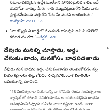
సమాధానకరమైన ఉద్దేశములేగాని హానికరమైనవి కావు; ఇదే
యెహోవా వాక్కు. మీరు నాకు మొఱ్ఱపెట్టుదురేని మీరు నాకు
ప్రార్థనచేయుచు వత్తురేని నేను మీ మనవి ఆలకింతును.” —
యిర్మీయా 29:11, 12
.
“నా కన్నీళ్లు నీ బుడ్డిలో నుంచబడి యున్నవి అవి నీ కవిలెలో
కనబడును గదా.”​—
కీర్తన 56:8
.
దేవుడు మనల్ని చూస్తాడు, అర్థం
చేసుకుంటాడు, మనకోసం బాధపడతాడు
దేవుడు మన బాధను అర్థం చేసుకుంటాడని తెలుసుకోవడం వల్ల
మనం కష్టాలను తట్టుకోవడం సాధ్యమౌతుందా?
మారియా
అనుభవాన్ని చూడండి:
“18 సంవత్సరాల వయసున్న నా కొడుకు రెండు సంవత్సరాలు
క్యాన్సర్‌తో పోరాడి చనిపోయాడు. ఆ భయంకరమైన బాధను
అనుభవించినప్పుడు జీవితం చాలా కష్టంగా ఉంది. చాలా