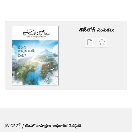
డౌన్‌లోడ్‌ ఎంపికలు
ప్రచురణల
ఆడియో
డౌన్‌లోడ్‌
డౌన్‌లోడ్‌
ఎంపికలు
ఎంపికలు
కావలికోట
కావలికోట
దేవుని
దేవుని
రాజ్యం
రాజ్యం
అంటే
అంటే
ఏంటి?
ఏంటి?
®
JW.ORG
/ యెహోవాసాక్షుల అధికారిక వెబ్‌సైట్‌