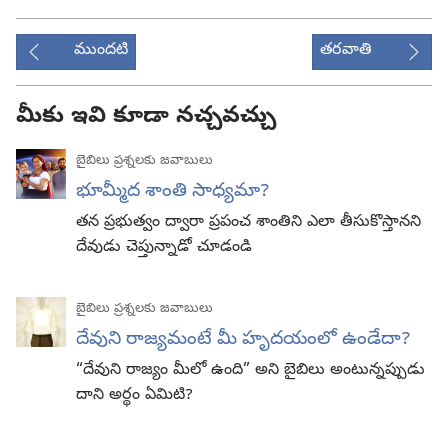
ముందటి
తరవాతి
మీకు ఇవి కూడా నచ్చవచ్చు
బైబిలు ప్రశ్నలకు జవాబులు
భూమ్మీద శాంతి సాధ్యమా?
తన ప్రభుత్వం ద్వారా ప్రపంచ శాంతిని ఎలా తీసుకొస్తానని
దేవుడు చెప్తున్నాడో చూడండి
బైబిలు ప్రశ్నలకు జవాబులు
దేవుని రాజ్యమంటే మీ హృదయంలో ఉండేదా?
“దేవుని రాజ్యం మీలో ఉంది” అని బైబిలు అంటున్నప్పుడు
దాని అర్థం ఏమిటి?