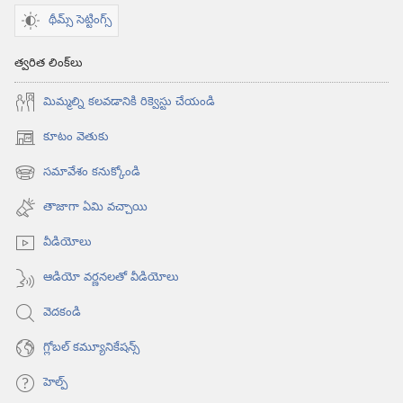
థీమ్స్ సెట్టింగ్స్
త్వరిత లింక్‌లు
మిమ్మల్ని కలవడానికి రిక్వెస్టు చేయండి
కూటం వెతుకు
(కొత్త
విండో
సమావేశం కనుక్కోండి
(కొత్త
ఓపెన్‌
విండో
అవుతుంది)
తాజాగా ఏమి వచ్చాయి
ఓపెన్‌
అవుతుంది)
వీడియోలు
ఆడియో వర్ణనలతో వీడియోలు
వెదకండి
గ్లోబల్‌ కమ్యూనికేషన్స్‌
హెల్ప్‌