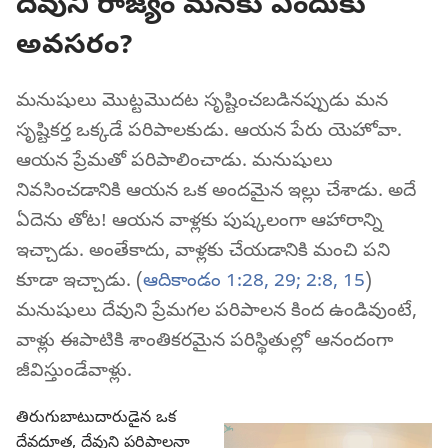
దేవుని రాజ్యం మనకు ఎందుకు
అవసరం?
మనుషులు మొట్టమొదట సృష్టించబడినప్పుడు మన
సృష్టికర్త ఒక్కడే పరిపాలకుడు. ఆయన పేరు యెహోవా.
ఆయన ప్రేమతో పరిపాలించాడు. మనుషులు
నివసించడానికి ఆయన ఒక అందమైన ఇల్లు చేశాడు. అదే
ఏదెను తోట! ఆయన వాళ్లకు పుష్కలంగా ఆహారాన్ని
ఇచ్చాడు. అంతేకాదు, వాళ్లకు చేయడానికి మంచి పని
కూడా ఇచ్చాడు. (
ఆదికాండం 1:28, 29;
2:8,
15
)
మనుషులు దేవుని ప్రేమగల పరిపాలన కింద ఉండివుంటే,
వాళ్లు ఈపాటికి శాంతికరమైన పరిస్థితుల్లో ఆనందంగా
జీవిస్తుండేవాళ్లు.
తిరుగుబాటుదారుడైన ఒక
దేవదూత, దేవుని పరిపాలనా