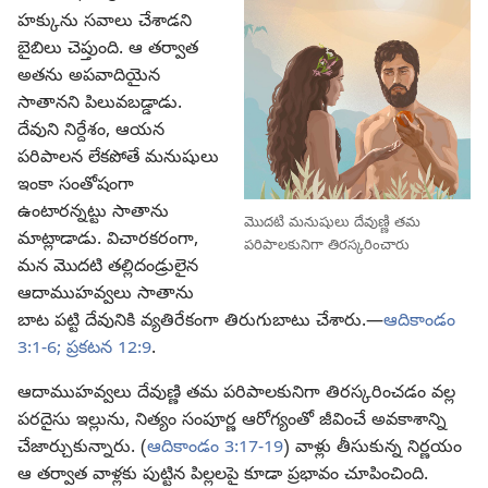
హక్కును సవాలు చేశాడని
బైబిలు చెప్తుంది. ఆ తర్వాత
అతను అపవాదియైన
సాతానని పిలువబడ్డాడు.
దేవుని నిర్దేశం, ఆయన
పరిపాలన లేకపోతే మనుషులు
ఇంకా సంతోషంగా
ఉంటారన్నట్టు సాతాను
మొదటి మనుషులు దేవుణ్ణి తమ
మాట్లాడాడు. విచారకరంగా,
పరిపాలకునిగా తిరస్కరించారు
మన మొదటి తల్లిదండ్రులైన
ఆదాముహవ్వలు సాతాను
బాట పట్టి దేవునికి వ్యతిరేకంగా తిరుగుబాటు చేశారు.—
ఆదికాండం
3:1-6;
ప్రకటన 12:9
.
ఆదాముహవ్వలు దేవుణ్ణి తమ పరిపాలకునిగా తిరస్కరించడం వల్ల
పరదైసు ఇల్లును, నిత్యం సంపూర్ణ ఆరోగ్యంతో జీవించే అవకాశాన్ని
చేజార్చుకున్నారు. (
ఆదికాండం 3:17-19
) వాళ్లు తీసుకున్న నిర్ణయం
ఆ తర్వాత వాళ్లకు పుట్టిన పిల్లలపై కూడా ప్రభావం చూపించింది.