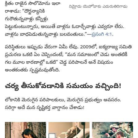
క్రితం రాజైన సొలొమోను ఇలా
నిమ్రోదు యెహోవాకు ఎదురుతిరిగాడు
రాశాడు: “దౌర్జన్యానికి
గురౌతున్నవాళ్లు కన్నీళ్లు
పెట్టుకుంటున్నారు, అయితే వాళ్లను ఓదార్చేవాళ్లు ఎవ్వరూ లేరు.
వాళ్లను బాధపెడుతున్నవాళ్లు బలవంతులు.”—
ప్రసంగి 4:1
.
పరిస్థితులు ఇప్పుడు వేరుగా ఏమీ లేవు. 2009⁠లో, ఐక్యరాజ్య సమితి
ప్రచురణ ఒకటి ఏం చెప్పిందంటే, “మన సమాజంలో చెడు అంతటికీ
గల మూల కారణాల్లో ఒకటి” చెడ్డ పరిపాలనే అనే విషయం
అంతకంతకు స్పష్టమవుతోంది.
చర్య తీసుకోవడానికి సమయం వచ్చింది!
లోకానికి మెరుగైన పరిపాలకులు, మెరుగైన ప్రభుత్వం అవసరం.
సరిగ్గా అదే మన సృష్టికర్త వాగ్దానం చేశాడు!