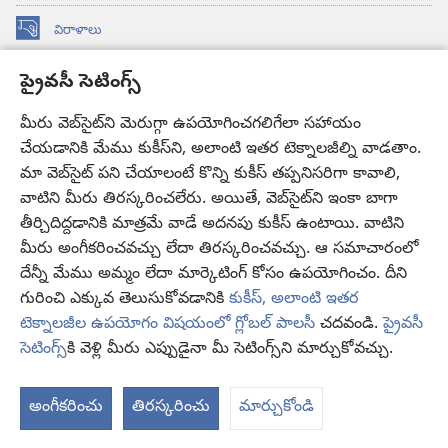
విరాళాలు
(కొత్త
విండో
ప్రైవసీ సెటింగ్స్
ఓపెన్‌
కావలికోట ఆన్‌లైన్‌ లైబ్రరీ
(కొత్త
అవుతుంది)
విండో
మీరు వెబ్‌సైట్‌ని మెరుగ్గా ఉపయోగించగలిగేలా సహాయం
®
JW Hub
ఓపెన్‌
(కొత్త
చేయడానికి మేము కుకీస్‌ని, అలాంటి ఇతర టెక్నాలజీల్ని వాడతాం.
అవుతుంది)
విండో
మా వెబ్‌సైట్‌ పని చేయాలంటే కొన్ని కుకీస్‌ తప్పనిసరిగా కావాలి,
JW లైబ్రరీ
యాప్‌
ఓపెన్‌
వాటిని మీరు తిరస్కరించలేరు. అయితే, వెబ్‌సైట్‌ని ఇంకా బాగా
అవుతుంది)
తీర్చిదిద్దడానికి మాత్రమే వాడే అదనపు కుకీస్‌ ఉంటాయి. వాటిని
కావలికోట లైబ్రరీ
మీరు అంగీకరించవచ్చు లేదా తిరస్కరించవచ్చు. ఆ సమాచారంలో
దేన్నీ మేము అమ్మం లేదా మార్కెటింగ్‌ కోసం ఉపయోగించం. దీని
గురించి ఎక్కువ తెలుసుకోవడానికి
కుకీస్, అలాంటి ఇతర
టెక్నాలజీల ఉపయోగం విషయంలో గ్లోబల్ పాలసీ
చదవండి.
ప్రైవసీ
Copyright
© 2026 Watch Tower Bible and Tract Society of Pennsylvania.
సెటింగ్స్‌
కి వెళ్లి మీరు ఎప్పుడైనా మీ సెటింగ్స్‌ని మార్చుకోవచ్చు.
వ
వినియోగంపై షరతులు
|
ప్రైవసీ పాలసీ
|
ప్రైవసీ సెటింగ్స్
చూ
అంగీకరించు
తిరస్కరించు
మార్చుకోండి