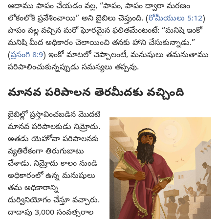
ఆదాము పాపం చేయడం వల్ల, “పాపం, పాపం ద్వారా మరణం
లోకంలోకి ప్రవేశించాయి” అని బైబిలు చెప్తుంది. (
రోమీయులు 5:12
)
పాపం వల్ల వచ్చిన మరో ఘోరమైన ఫలితమేంటంటే: “మనిషి ఇంకో
మనిషి మీద అధికారం చెలాయించి తనకు హాని చేసుకున్నాడు.”
(
ప్రసంగి 8:9
) ఇంకో మాటలో చెప్పాలంటే, మనుషులు తమనుతాము
పరిపాలించుకున్నప్పుడు సమస్యలు తప్పవు.
మానవ పరిపాలన తెరమీదకు వచ్చింది
బైబిల్లో ప్రస్తావించబడిన మొదటి
మానవ పరిపాలకుడు నిమ్రోదు.
అతడు యెహోవా పరిపాలనకు
వ్యతిరేకంగా తిరుగుబాటు
చేశాడు. నిమ్రోదు కాలం నుండి
అధికారంలో ఉన్న మనుషులు
తమ అధికారాన్ని
దుర్వినియోగం చేస్తూ వచ్చారు.
దాదాపు 3,000 సంవత్సరాల