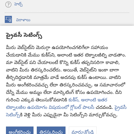
హెల్ప్‌
విరాళాలు
(కొత్త
విండో
ప్రైవసీ సెటింగ్స్
ఓపెన్‌
కావలికోట ఆన్‌లైన్‌ లైబ్రరీ
(కొత్త
అవుతుంది)
విండో
మీరు వెబ్‌సైట్‌ని మెరుగ్గా ఉపయోగించగలిగేలా సహాయం
®
JW Hub
ఓపెన్‌
చేయడానికి మేము కుకీస్‌ని, అలాంటి ఇతర టెక్నాలజీల్ని వాడతాం.
(కొత్త
అవుతుంది)
విండో
మా వెబ్‌సైట్‌ పని చేయాలంటే కొన్ని కుకీస్‌ తప్పనిసరిగా కావాలి,
JW లైబ్రరీ
యాప్‌
ఓపెన్‌
వాటిని మీరు తిరస్కరించలేరు. అయితే, వెబ్‌సైట్‌ని ఇంకా బాగా
అవుతుంది)
తీర్చిదిద్దడానికి మాత్రమే వాడే అదనపు కుకీస్‌ ఉంటాయి. వాటిని
కావలికోట లైబ్రరీ
మీరు అంగీకరించవచ్చు లేదా తిరస్కరించవచ్చు. ఆ సమాచారంలో
దేన్నీ మేము అమ్మం లేదా మార్కెటింగ్‌ కోసం ఉపయోగించం. దీని
గురించి ఎక్కువ తెలుసుకోవడానికి
కుకీస్, అలాంటి ఇతర
టెక్నాలజీల ఉపయోగం విషయంలో గ్లోబల్ పాలసీ
చదవండి.
ప్రైవసీ
Copyright
© 2026 Watch Tower Bible and Tract Society of Pennsylvania.
సెటింగ్స్‌
కి వెళ్లి మీరు ఎప్పుడైనా మీ సెటింగ్స్‌ని మార్చుకోవచ్చు.
వినియోగంపై షరతులు
|
ప్రైవసీ పాలసీ
|
ప్రైవసీ సెటింగ్స్
అంగీకరించు
తిరస్కరించు
మార్చుకోండి