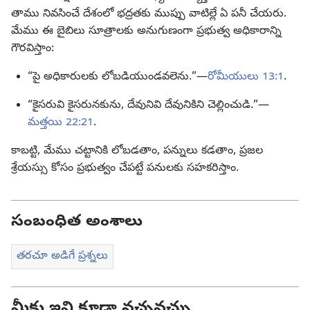
తాము నివసించే దేశంలో భద్రతకు ముప్పు వాటిల్లే ఏ పనీ చేయరు.
మేము ఈ బైబిలు సూత్రాలకు అనుగుణంగా ప్రభుత్వ అధికారాన్ని
గౌరవిస్తాం:
“పై అధికారులకు లోబడియుండవలెను.”—
రోమీయులు 13:1
.
“కైసరువి కైసరునకును, దేవునివి దేవునికిని చెల్లించుడి.”—
మత్తయి 22:21
.
కాబట్టి, మేము చట్టానికి లోబడతాం, పన్నులు కడతాం, ప్రజల
శ్రేయస్సు కోసం ప్రభుత్వం చేపట్టే పనులకు సహకరిస్తాం.
సంబంధిత అంశాలు
తరచూ అడిగే ప్రశ్నలు
మీకు ఇవి కూడా నచ్చవచ్చు