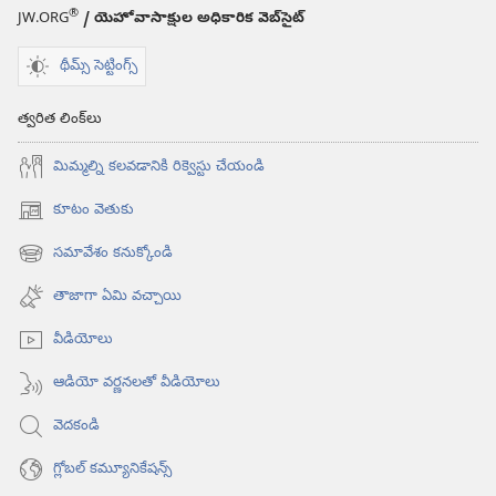
®
JW.ORG
/ యెహోవాసాక్షుల అధికారిక వెబ్‌సైట్‌
థీమ్స్ సెట్టింగ్స్
త్వరిత లింక్‌లు
మిమ్మల్ని కలవడానికి రిక్వెస్టు చేయండి
కూటం వెతుకు
(కొత్త
విండో
సమావేశం కనుక్కోండి
(కొత్త
ఓపెన్‌
విండో
అవుతుంది)
తాజాగా ఏమి వచ్చాయి
ఓపెన్‌
అవుతుంది)
వీడియోలు
ఆడియో వర్ణనలతో వీడియోలు
వెదకండి
గ్లోబల్‌ కమ్యూనికేషన్స్‌