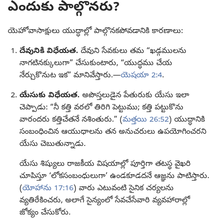
ఎందుకు పాల్గొనరు?
యెహోవాసాక్షులు యుద్ధాల్లో పాల్గొనకపోవడానికి కారణాలు:
దేవునికి విధేయత.
దేవుని సేవకులు తమ “ఖడ్గములను
నాగటినక్కులుగా” చేసుకుంటారు, “యుద్ధము చేయ
నేర్చుకొనుట ఇక” మానివేస్తారు.—
యెషయా 2:4
.
యేసుకు విధేయత.
అపొస్తలుడైన పేతురుకు యేసు ఇలా
చెప్పాడు: “నీ కత్తి వరలో తిరిగి పెట్టుము; కత్తి పట్టుకొను
వారందరు కత్తిచేతనే నశింతురు.” (
మత్తయి 26:52
) యుద్ధానికి
సంబంధించిన ఆయుధాలను తన అనుచరులు ఉపయోగించరని
యేసు చెబుతున్నాడు.
యేసు శిష్యులు రాజకీయ విషయాల్లో పూర్తిగా తటస్థ వైఖరి
చూపిస్తూ ‘లోకసంబంధులుగా’ ఉండకూడదనే ఆజ్ఞను పాటిస్తారు.
(
యోహాను 17:16
) వారు ఎటువంటి సైనిక చర్యలను
వ్యతిరేకించరు, అలాగే సైన్యంలో సేవచేసేవారి వ్యవహారాల్లో
జోక్యం చేసుకోరు.