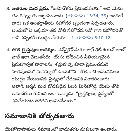
ఇతరుల మీద ప్రేమ.
“ఒకరినొకరు ప్రేమింపవలెను” అని యేసు
తన శిష్యులకు ఆజ్ఞాపించాడు. (
యోహాను 13:34, 35
) అందుకే
వారు ఒక అంతర్జాతీయ సహోదర బృందంగా ఏర్పడతారు,
అందులో ఏ ఒక్కరూ తన తోటి సహోదరునితో గానీ సహోదరితో
గానీ ఎప్పటికీ యుద్ధం చేయరు.—
1 యోహాను 3:10-12
.
తొలి క్రైస్తవుల ఆదర్శం.
ఎన్‌సైక్లోపీడియా ఆఫ్‌ రిలీజియన్‌ అండ్‌
వార్‌
ఇలా చెబుతోంది: “యేసు బోధించిన నీతియుక్తమైన
ప్రేమపూర్వక పాఠాలను, శత్రువుల్ని కూడా ప్రేమించమనే
హితవులను” మనస్సులో ఉంచుకొని “తొలినాటి అనుచరులు
యుద్ధం చేయడానికి, సైన్యంలో చేరడానికి నిరాకరించారు.”
అలాగే, జర్మన్‌ మత బోధకుడైన పీటర్‌ మీన్‌హోల్డ్‌, యేసు తొలి
అనుచరుల గురించి ఇలా అన్నాడు: “క్రైస్తవులు, సైన్యంలో
పనిచేయడం తగదని భావించేవారు.”
సమాజానికి తోడ్పడతారు
యెహోవాసాక్షులు సమాజంలో బాధ్యతగల వ్యక్తులుగా ఉంటారు.