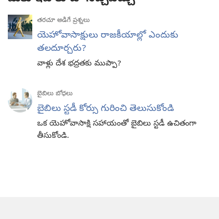
తరచూ అడిగే ప్రశ్నలు
యెహోవాసాక్షులు రాజకీయాల్లో ఎందుకు
తలదూర్చరు?
వాళ్లు దేశ భద్రతకు ముప్పా?
బైబిలు బోధలు
బైబిలు స్టడీ కోర్సు గురించి తెలుసుకోండి
ఒక యెహోవాసాక్షి సహాయంతో బైబిలు స్టడీ ఉచితంగా
తీసుకోండి.