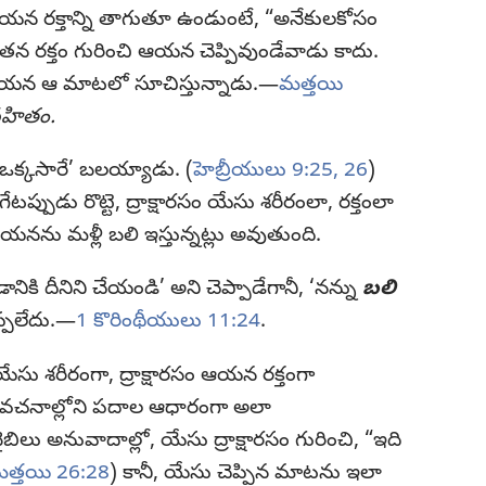
యన రక్తాన్ని తాగుతూ ఉండుంటే, “అనేకులకోసం
తన రక్తం గురించి ఆయన చెప్పివుండేవాడు కాదు.
ఆయన ఆ మాటలో సూచిస్తున్నాడు.—
మత్తయి
 సహితం.
ఒక్కసారే’ బలయ్యాడు. (
హెబ్రీయులు 9:25, 26
)
టప్పుడు రొట్టె, ద్రాక్షారసం యేసు శరీరంలా, రక్తంలా
ఆయనను మళ్లీ బలి ఇస్తున్నట్లు అవుతుంది.
నికి దీనిని చేయండి’ అని చెప్పాడేగానీ, ‘నన్ను
బలి
ప్పలేదు.—
1 కొరింథీయులు 11:24
.
ేసు శరీరంగా, ద్రాక్షారసం ఆయన రక్తంగా
్ని వచనాల్లోని పదాల ఆధారంగా అలా
ు అనువాదాల్లో, యేసు ద్రాక్షారసం గురించి, “ఇది
త్తయి 26:28
) కానీ, యేసు చెప్పిన మాటను ఇలా