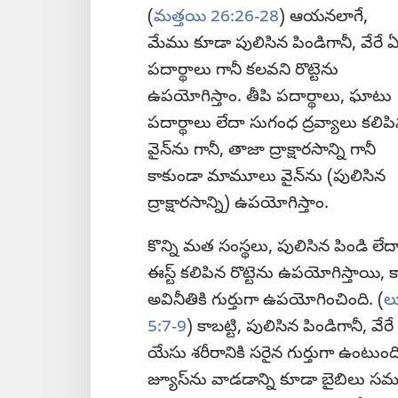
(
మత్తయి 26:26-28
) ఆయనలాగే,
మేము కూడా పులిసిన పిండిగానీ, వేరే 
పదార్థాలు గానీ కలవని రొట్టెను
ఉపయోగిస్తాం. తీపి పదార్థాలు, ఘాటు
పదార్థాలు లేదా సుగంధ ద్రవ్యాలు కలిప
వైన్‌ను గానీ, తాజా ద్రాక్షారసాన్ని గానీ
కాకుండా మామూలు వైన్‌ను (పులిసిన
ద్రాక్షారసాన్ని) ఉపయోగిస్తాం.
కొన్ని మత సంస్థలు, పులిసిన పిండి లేద
ఈస్ట్‌ కలిపిన రొట్టెను ఉపయోగిస్తాయి, క
అవినీతికి గుర్తుగా ఉపయోగించింది. (
ల
5:7-9
) కాబట్టి, పులిసిన పిండిగానీ, వే
యేసు శరీరానికి సరైన గుర్తుగా ఉంటుంది
జ్యూస్‌ను వాడడాన్ని కూడా బైబిలు సమర్