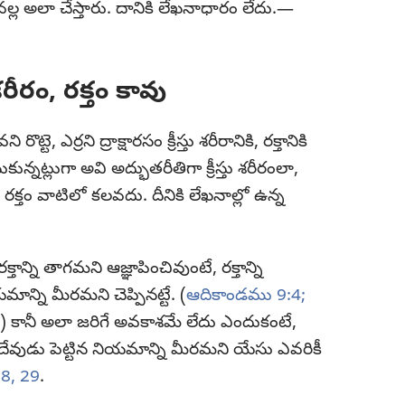
వల్ల అలా చేస్తారు. దానికి లేఖనాధారం లేదు.—
రీరం, రక్తం కావు
, ఎర్రని ద్రాక్షారసం క్రీస్తు శరీరానికి, రక్తానికి
ున్నట్లుగా అవి అద్భుతరీతిగా క్రీస్తు శరీరంలా,
క్తం వాటిలో కలవదు. దీనికి లేఖనాల్లో ఉన్న
న్ని తాగమని ఆజ్ఞాపించివుంటే, రక్తాన్ని
ాన్ని మీరమని చెప్పినట్టే. (
ఆదికాండము 9:4;
) కానీ అలా జరిగే అవకాశమే లేదు ఎందుకంటే,
ేవుడు పెట్టిన నియమాన్ని మీరమని యేసు ఎవరికీ
8, 29
.