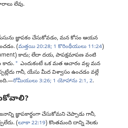
ారాలు లేవు.
, యేసును జ్ఞాపకం చేసుకోవడం, మన కోసం ఆయన
ించడం. (
మత్తయి 20:28;
1 కొరింథీయులు 11:24
)
ament) కాదు; లేదా దయ, పాపక్షమాపణ వంటి
a
 కాదు.
ఎందుకంటే ఒక మత ఆచారం వల్ల మన
ట్లేదు గానీ, యేసు మీద విశ్వాసం ఉంచడం వల్లే
ోంది.—
రోమీయులు 3:26;
1 యోహాను 2:1, 2
.
ుకోవాలి?
నాన్ని జ్ఞాపకార్థంగా చేసుకోమని చెప్పాడు గానీ,
్పలేదు. (
లూకా 22:19
) కొంతమంది దాన్ని నెలకు