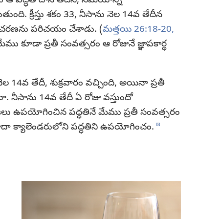
 ఆ పద్ధతి దాని తేదీని, సమయాన్ని
ంది. క్రీస్తు శకం 33, నీసాను నెల 14వ తేదీన
రణను పరిచయం చేశాడు. (
మత్తయి 26:18-20,
ే మేము కూడా ప్రతీ సంవత్సరం ఆ రోజునే జ్ఞాపకార్థ
ెల 14వ తేదీ, శుక్రవారం వచ్చింది, అయినా ప్రతీ
ా. నీసాను 14వ తేదీ ఏ రోజు వస్తుందో
రజలు ఉపయోగించిన పద్ధతినే మేము ప్రతీ సంవత్సరం
d
ా క్యాలెండరులోని పద్ధతిని ఉపయోగించం.