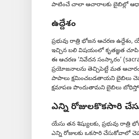
పాటించే చాలా ఆచారాలకు బైబిల్లో ఆధ
ఉద్దేశం
ప్రభువు రాత్రి భోజన ఆచరణ ఉద్దేశం
ఇచ్చిన బలి విషయంలో కృతజ్ఞత చూప
ఈ ఆచరణ ‘నివేదన సంస్కారం’ (sacr
ప్రయోజనాలను తెచ్చిపెట్టే మత ఆచారం
పాపాలు క్షమించబడతాయని బైబిలు చెప్ప
క్షమాపణ పొందుతామని బైబిలు బోధిస్త
ఎన్ని రోజులకొకసారి చేస
యేసు తన శిష్యులకు, ప్రభువు రాత్రి భోజ
ఎన్ని రోజులకు ఒకసారి చేసుకోవాలో చెప