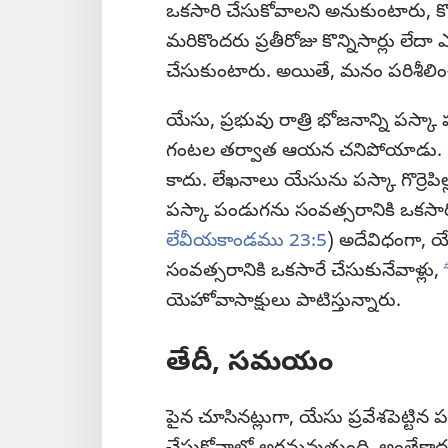
ఒకసారి చేసుకోవాలని అనుకుంటారు, కొం
మరికొందరు ప్రతీరోజు కొన్నిసార్లు లేదా 
చేసుకుంటారు. అయితే, మనం పరిశీలించ
యేసు, ప్రభువు రాత్రి భోజనాన్ని పస్కా 
గంటల తర్వాత ఆయన చనిపోయాడు. 
కాదు. లేఖనాలు యేసును పస్కా గొర్రెపిల్
పస్కా పండుగను సంవత్సరానికి ఒకసారి 
లేవీయకాండము 23:5
) అదేవిధంగా, యే
సంవత్సరానికి ఒకసారే చేసుకునేవాళ్లు,
యెహోవాసాక్షులు పాటిస్తున్నారు.
తేదీ, సమయం
పైన చూసినట్లుగా, యేసు ప్రవేశపెట్టిన ప