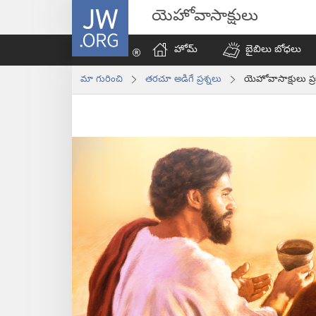
JW.ORG
యెహోవాసాక్షులు
హోమ్‌
బైబిలు బోధలు
మా గురించి
తరచూ అడిగే ప్రశ్నలు
యెహోవాసాక్షులు ప్ర