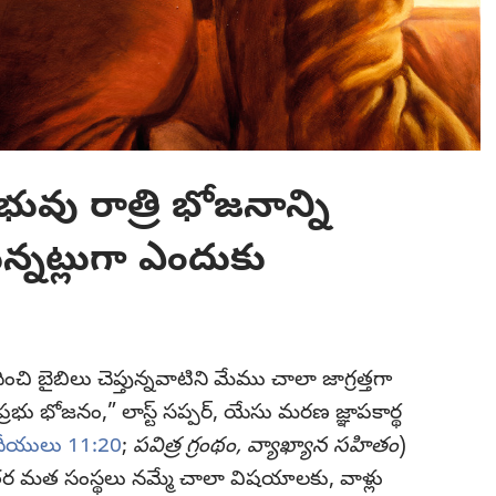
భువు రాత్రి భోజనాన్ని
న్నట్లుగా ఎందుకు
ి బైబిలు చెప్తున్నవాటిని మేము చాలా జాగ్రత్తగా
“ప్రభు భోజనం,” లాస్ట్‌ సప్పర్‌, యేసు మరణ జ్ఞాపకార్థ
ంథీయులు 11:20
;
పవిత్ర గ్రంథం, వ్యాఖ్యాన సహితం
)
మత సంస్థలు నమ్మే చాలా విషయాలకు, వాళ్లు