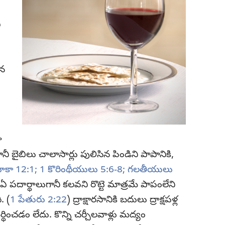
ఏ
ిన
ా
ానీ బైబిలు చాలాసార్లు పులిసిన పిండిని పాపానికి,
ూకా 12:1;
1 కొరింథీయులు 5:6-8;
గలతీయులు
రే ఏ పదార్థాలుగానీ కలవని రొట్టె మాత్రమే పాపంలేని
. (
1 పేతురు 2:22
) ద్రాక్షారసానికి బదులు ద్రాక్షపళ్ల
థించడం లేదు. కొన్ని చర్చీలవాళ్లు మద్యం