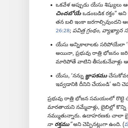
ఒకవేళ అప్పుడు యేసు శిష్యులు ఆ
చిందబోయే
ఒడంబడిక రక్తం” అని 
తన బలి ఇంకా జరగాల్సివుందని 
26:28
;
పవిత్ర గ్రంథం, వ్యాఖ్యాన
యేసు అన్నికాలాలకు సరిపోయేలా ‘
అయినా, ప్రభువు రాత్రి భోజనం జరిగే
మారిపోతే వాటిని తీసుకునేవాళ్లు 
యేసు, ‘నన్ను
జ్ఞాపకము
చేసుకోవడా
ఇవ్వడానికి దీనిని చేయండి’ అని చె
ప్రభువు రాత్రి భోజన సమయంలో రొట్టె య
మారతాయని నమ్మేవాళ్లు, బైబిల్లో కొన
నమ్ముతున్నారు. ఉదాహరణకు చాలా బైబిల
నా
రక్తము
”
అని చెప్పినట్లుగా ఉంది. (
మ