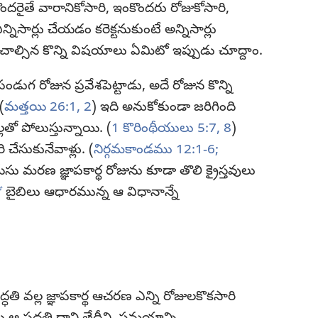
దరైతే వారానికోసారి, ఇంకొందరు రోజుకోసారి,
ఎన్నిసార్లు చేయడం కరెక్టనుకుంటే అన్నిసార్లు
ాల్సిన కొన్ని విషయాలు ఏమిటో ఇప్పుడు చూద్దాం.
పండుగ రోజున ప్రవేశపెట్టాడు, అదే రోజున కొన్ని
(
మత్తయి 26:1, 2
) ఇది అనుకోకుండా జరిగింది
లతో పోలుస్తున్నాయి. (
1 కొరింథీయులు 5:7, 8
)
చేసుకునేవాళ్లు. (
నిర్గమకాండము 12:1-6;
సు మరణ జ్ఞాపకార్థ రోజును కూడా తొలి క్రైస్తవులు
b
బైబిలు ఆధారమున్న ఆ విధానాన్నే
ద్ధతి వల్ల జ్ఞాపకార్థ ఆచరణ ఎన్ని రోజులకొకసారి