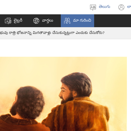
తెలుగు
లా
భాష
(క
ఎంచుకోండి
వి
లైబ్రరీ
వార్తలు
మా గురించి
ఓప
అ
భువు రాత్రి భోజనాన్ని మిగతావాళ్లు చేసుకున్నట్లుగా ఎందుకు చేసుకోరు?