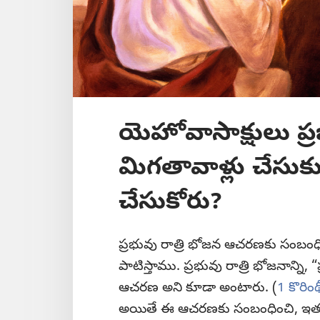
యెహోవాసాక్షులు ప్ర
మిగతావాళ్లు చేసుకు
చేసుకోరు?
ప్రభువు రాత్రి భోజన ఆచరణకు సంబంధించ
పాటిస్తాము. ప్రభువు రాత్రి భోజనాన్ని, 
ఆచరణ అని కూడా అంటారు. (
1 కొరి
అయితే ఈ ఆచరణకు సంబంధించి, ఇతర 