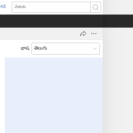
గిన్
ొత్త
వెతుకు
ండో
ెన్‌
వుతుంది)
భాష