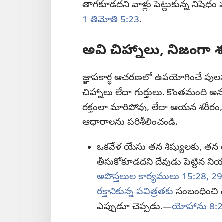
తాగకూడదని వాళ్లు పెట్టుకున్న నిషేధం 
1 తిమోతి 5:23
.
అవి చిహ్నాలు, నిజంగా శ
జ్ఞాపకార్థ ఆచరణలో ఉపయోగించే పులవని రొట్టె
చిహ్నాలు లేదా గుర్తులు. కొంతమంది అనుక
రక్తంలా మారిపోవు, లేదా ఆయన శరీరం, ర
ఆధారాలను పరిశీలించండి.
ఒకవేళ యేసు తన శిష్యులకు, తన రక్తా
తీసుకోకూడదని దేవుడు పెట్టిన నియమ
అపొస్తలుల కార్యములు 15:28, 29
రక్తానికున్న పవిత్రతకు
సంబంధించి ద
ఎప్పుడూ చెప్పడు.—
యోహాను 8:2