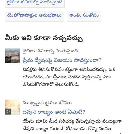
బైబిలు జీవితాల్ని మారుస్తుంది
యెహోవాసాక్షుల అనుభవాలు
శాంతి, సంతోషం
మీకు ఇవి కూడా నచ్చవచ్చు
బైబిలు జీవితాల్ని మారుస్తుంది
ప్రేమ ద్వేషంపై విజయం సాధిస్తుందా?
వివక్షను తీసేసుకోవడం కష్టంగా అనిపించవచ్చు. ఒక
యూదుడు, పాలస్తీనాకు చెందిన వ్యక్తి దాన్ని ఎలా
తీసేసుకోగలిగారో తెలుసుకోండి.
ముఖ్యమైన బైబిలు బోధలు
దేవుని రాజ్యం అంటే ఏమిటి?
యేసు భూమి మీద పరిచర్య చేస్తున్నప్పుడు ముఖ్యంగా
దేవుని రాజ్యం గురించే బోధించాడు. కొన్ని వందల