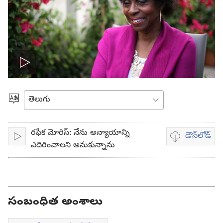
వీడియో
ప్లే
భాష
ఎంచుకోండి
చేయి
రఫీక మోరిస్: నేను అన్యాయాన్ని
డౌన్‌లోడ్‌
ప్లే
వీడియో
ఎదిరించాలని అనుకున్నాను
డౌన్‌లోడ్‌
ఎంపికలు
సంబంధిత అంశాలు