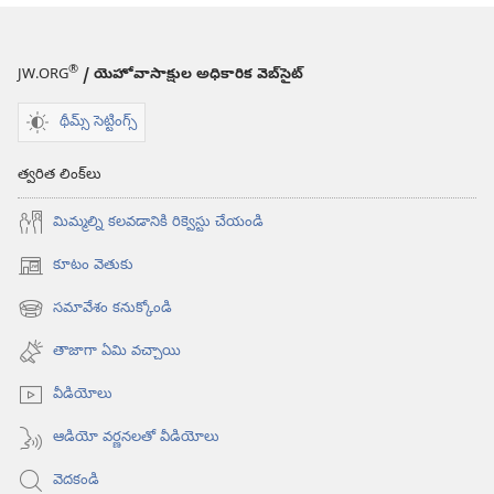
®
JW.ORG
/ యెహోవాసాక్షుల అధికారిక వెబ్‌సైట్‌
థీమ్స్ సెట్టింగ్స్
త్వరిత లింక్‌లు
మిమ్మల్ని కలవడానికి రిక్వెస్టు చేయండి
కూటం వెతుకు
(కొత్త
విండో
సమావేశం కనుక్కోండి
(కొత్త
ఓపెన్‌
విండో
అవుతుంది)
తాజాగా ఏమి వచ్చాయి
ఓపెన్‌
అవుతుంది)
వీడియోలు
ఆడియో వర్ణనలతో వీడియోలు
వెదకండి