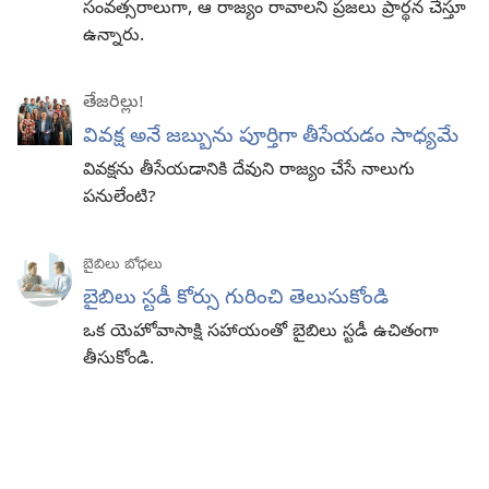
సంవత్సరాలుగా, ఆ రాజ్యం రావాలని ప్రజలు ప్రార్థన చేస్తూ
ఉన్నారు.
తేజరిల్లు!
వివక్ష అనే జబ్బును పూర్తిగా తీసేయడం సాధ్యమే
వివక్షను తీసేయడానికి దేవుని రాజ్యం చేసే నాలుగు
పనులేంటి?
బైబిలు బోధలు
బైబిలు స్టడీ కోర్సు గురించి తెలుసుకోండి
ఒక యెహోవాసాక్షి సహాయంతో బైబిలు స్టడీ ఉచితంగా
తీసుకోండి.