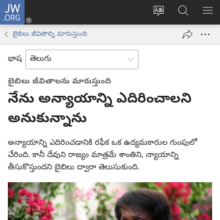
JW.ORG
లాగిన్
సైట్
JW.ORGలో
మె
(కొత్త
భాష
వెదకండి
చూ
విండో
బైబిలు జీవితాల్ని మారుస్తుంది
మార్చండి
ఓపెన్‌
అవుతుంది)
భాష
బైబిలు జీవితాలను మారుస్తుంది
నేను అన్యాయాన్ని ఎదిరించాలని
అనుకున్నాను
అన్యాయాన్ని ఎదిరించడానికి రఫీక ఒక ఉద్యమకారుల గుంపులో
చేరింది. కానీ దేవుని రాజ్యం మాత్రమే శాంతిని, న్యాయాన్ని
తీసుకొస్తుందని బైబిలు ద్వారా తెలుసుకుంది.