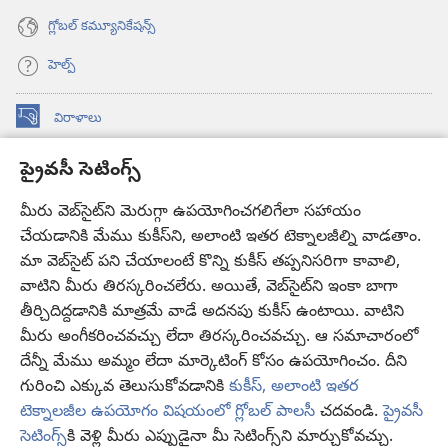
గ్లోబల్‌ కమ్యూనికేషన్స్‌
హెల్ప్‌
విరాళాలు
(కొత్త
విండో
ప్రైవసీ సెటింగ్స్
ఓపెన్‌
కావలికోట ఆన్‌లైన్‌ లైబ్రరీ
(కొత్త
అవుతుంది)
విండో
మీరు వెబ్‌సైట్‌ని మెరుగ్గా ఉపయోగించగలిగేలా సహాయం
®
JW Hub
ఓపెన్‌
(కొత్త
చేయడానికి మేము కుకీస్‌ని, అలాంటి ఇతర టెక్నాలజీల్ని వాడతాం.
అవుతుంది)
విండో
మా వెబ్‌సైట్‌ పని చేయాలంటే కొన్ని కుకీస్‌ తప్పనిసరిగా కావాలి,
JW లైబ్రరీ
యాప్‌
ఓపెన్‌
వాటిని మీరు తిరస్కరించలేరు. అయితే, వెబ్‌సైట్‌ని ఇంకా బాగా
అవుతుంది)
తీర్చిదిద్దడానికి మాత్రమే వాడే అదనపు కుకీస్‌ ఉంటాయి. వాటిని
కావలికోట లైబ్రరీ
మీరు అంగీకరించవచ్చు లేదా తిరస్కరించవచ్చు. ఆ సమాచారంలో
దేన్నీ మేము అమ్మం లేదా మార్కెటింగ్‌ కోసం ఉపయోగించం. దీని
గురించి ఎక్కువ తెలుసుకోవడానికి
కుకీస్, అలాంటి ఇతర
టెక్నాలజీల ఉపయోగం విషయంలో గ్లోబల్ పాలసీ
చదవండి.
ప్రైవసీ
Copyright
© 2026 Watch Tower Bible and Tract Society of Pennsylvania.
సెటింగ్స్‌
కి వెళ్లి మీరు ఎప్పుడైనా మీ సెటింగ్స్‌ని మార్చుకోవచ్చు.