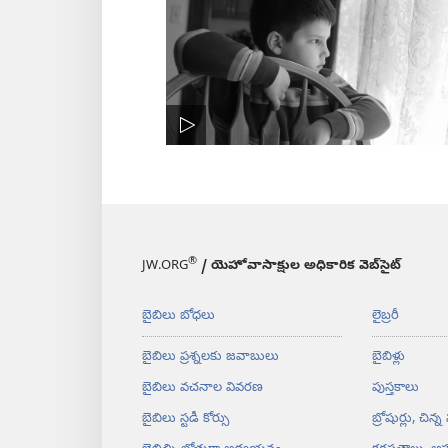
®
JW.ORG
/ యెహోవాసాక్షుల అధికారిక వెబ్‌సైట్‌
బైబిలు బోధలు
లైబ్రరీ
బైబిలు ప్రశ్నలకు జవాబులు
బైబిళ్లు
బైబిలు వచనాల వివరణ
పుస్తకాలు
బైబిలు స్టడీ కోర్సు
బ్రోషుర్లు, చిన్న