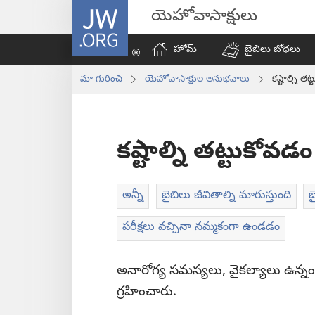
JW.ORG
యెహోవాసాక్షులు
హోమ్‌
బైబిలు బోధలు
మా గురించి
యెహోవాసాక్షుల అనుభవాలు
కష్టాల్ని తట
కష్టాల్ని తట్టుకోవడం
అన్నీ
బైబిలు జీవితాల్ని మారుస్తుంది
బ
పరీక్షలు వచ్చినా నమ్మకంగా ఉండడం
అనారోగ్య సమస్యలు, వైకల్యాలు ఉన్నం
గ్రహించారు.