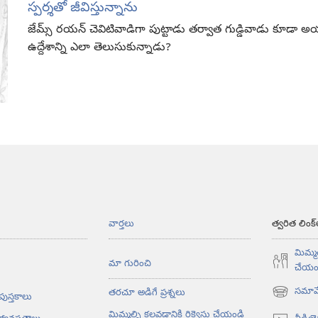
స్పర్శతో జీవిస్తున్నాను
జేమ్స్‌ రయన్‌ చెవిటివాడిగా పుట్టాడు తర్వాత గుడ్డివాడు కూడ
ఉద్దేశాన్ని ఎలా తెలుసుకున్నాడు?
వార్తలు
త్వరిత లింక్
మిమ్మల
మా గురించి
చేయం
సమావే
తరచూ అడిగే ప్రశ్నలు
 పుస్తకాలు
(కొత్త
విండో
మిమ్మల్ని కలవడానికి రిక్వెస్టు చేయండి