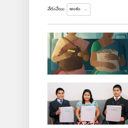
వేరుచేయి