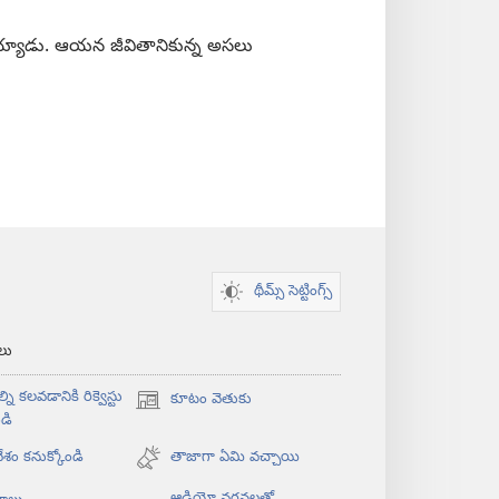
ా అయ్యాడు. ఆయన జీవితానికున్న అసలు
థీమ్స్ సెట్టింగ్స్
‌లు
్ని కలవడానికి రిక్వెస్టు
కూటం వెతుకు
(కొత్త
డి
విండో
శం కనుక్కోండి
ఓపెన్‌
తాజాగా ఏమి వచ్చాయి
అవుతుంది)