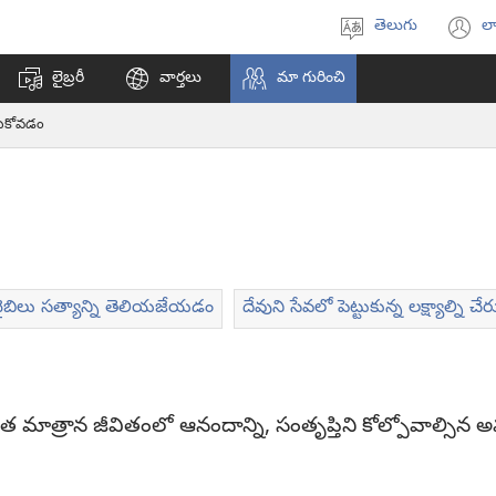
తెలుగు
లా
భాష
(క
ఎంచుకోండి
వి
లైబ్రరీ
వార్తలు
మా గురించి
ఓప
అ
్టుకోవడం
ైబిలు సత్యాన్ని తెలియజేయడం
దేవుని సేవలో పెట్టుకున్న లక్ష్యాల్ని చ
త మాత్రాన జీవితంలో ఆనందాన్ని, సంతృప్తిని కోల్పోవాల్సిన