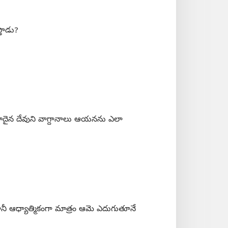
తాడు?
నమోదైన దేవుని వాగ్దానాలు ఆయనను ఎలా
ీ ఆధ్యాత్మికంగా మాత్రం ఆమె ఎదుగుతూనే