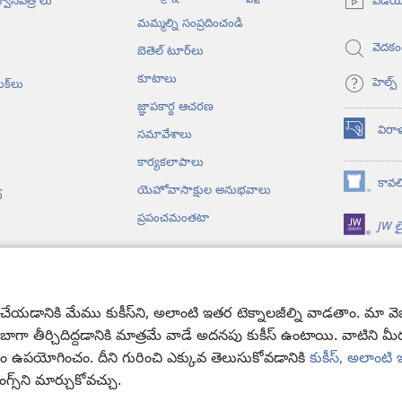
వీడి
్వానపత్రాలు
ఓపెన్‌
మమ్మల్ని సంప్రదించండి
అవుతుంది)
వెదకం
బెతెల్‌ టూర్‌లు
కూటాలు
హెల్ప్‌
ుక్‌లు
జ్ఞాపకార్థ ఆచరణ
విరా
సమావేశాలు
(కొత్త
విండో
కార్యకలాపాలు
ఓపెన్‌
కావలి
యెహోవాసాక్షుల అనుభవాలు
(కొత్త
అవుతుంది)
‌
విండో
ప్రపంచమంతటా
JW లై
ఓపెన్‌
అవుతుంది)
యోలు
సాగే బైబిలు పఠనం
యడానికి మేము కుకీస్‌ని, అలాంటి ఇతర టెక్నాలజీల్ని వాడతాం. మా వెబ్‌సై
ా బాగా తీర్చిదిద్దడానికి మాత్రమే వాడే అదనపు కుకీస్‌ ఉంటాయి. వాటిని 
సం ఉపయోగించం. దీని గురించి ఎక్కువ తెలుసుకోవడానికి
కుకీస్, అలాంట
ంగ్స్‌ని మార్చుకోవచ్చు.
ower Bible and Tract Society of Pennsylvania.
వినియోగంపై షరతులు
|
ప్రైవ