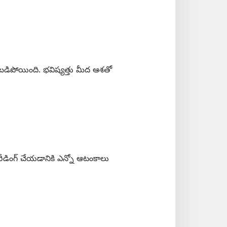
చుబడిపోయింది. భవిష్యత్తు మీద ఆశతో
్‌ రీడింగ్‌ చేయడానికి ఎన్నో ఆటంకాలు