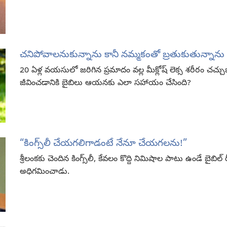
చనిపోవాలనుకున్నాను కానీ నమ్మకంతో బ్రతుకుతున్నాను
20 ఏళ్ల వయసులో జరిగిన ప్రమాదం వల్ల మీక్లోష్‌ లెక్స శరీరం చచ్
జీవించడానికి బైబిలు ఆయనకు ఎలా సహాయం చేసింది?
“కింగ్స్‌లీ చేయగలిగాడంటే నేనూ చేయగలను!”
శ్రీలంకకు చెందిన కింగ్స్‌లీ, కేవలం కొద్ది నిమిషాల పాటు ఉండే బైబిల
అధిగమించాడు.