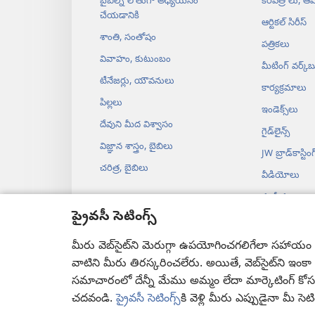
బైబిల్ని లోతుగా అధ్యయనం
కరపత్రాలు, ఆహ
చేయడానికి
ఆర్టికల్‌ సిరీస్‌
శాంతి, సంతోషం
పత్రికలు
వివాహం, కుటుంబం
మీటింగ్‌ వర్క్‌బ
టీనేజర్లు, యౌవనులు
కార్యక్రమాలు
పిల్లలు
ఇండెక్స్‌లు
దేవుని మీద విశ్వాసం
గైడ్‌లైన్స్‌
విజ్ఞాన శాస్త్రం, బైబిలు
JW బ్రాడ్‌‌కాస్టింగ్‌
చరిత్ర, బైబిలు
వీడియోలు
సంగీతం
ప్రైవసీ సెటింగ్స్
నాటకాల ఆడి
నాటకరూపంలో 
మీరు వెబ్‌సైట్‌ని మెరుగ్గా ఉపయోగించగలిగేలా సహాయం చే
వాటిని మీరు తిరస్కరించలేరు. అయితే, వెబ్‌సైట్‌ని ఇంక
సమాచారంలో దేన్నీ మేము అమ్మం లేదా మార్కెటింగ్‌ కో
చదవండి.
ప్రైవసీ సెటింగ్స్‌
కి వెళ్లి మీరు ఎప్పుడైనా మీ సెటి
Copyright
© 2026 Watch T