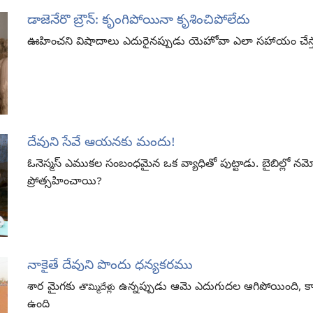
డాజెనేరొ బ్రౌన్‌: కృంగిపోయినా కృశించిపోలేదు
ఊహించని విషాదాలు ఎదురైనప్పుడు యెహోవా ఎలా సహాయం చేస్
దేవుని సేవే ఆయనకు మందు!
ఓనెస్మస్‌ ఎముకల సంబంధమైన ఒక వ్యాధితో పుట్టాడు. బైబిల్లో 
ప్రోత్సహించాయి?
నాకైతే దేవుని పొందు ధన్యకరము
శార మైగకు
ఉన్నప్పుడు ఆమె ఎదుగుదల ఆగిపోయింది, కాన
తొమ్మిదేళ్లు
ఉంది