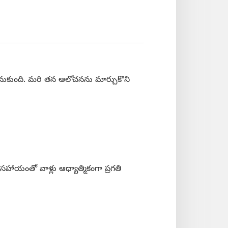
లనుకుంది. మరి తన ఆలోచనను మార్చుకొని
స్‌ సహాయంతో వాళ్లు ఆధ్యాత్మికంగా ప్రగతి