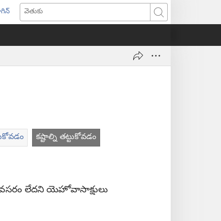
గిన్
ొత్త
వెతుకు
ండో
ెన్‌
వుతుంది)
ేరుకోవడం
కష్టాల్ని తట్టుకోవడం
 అవసరం లేదని యెహోవాసాక్షులు