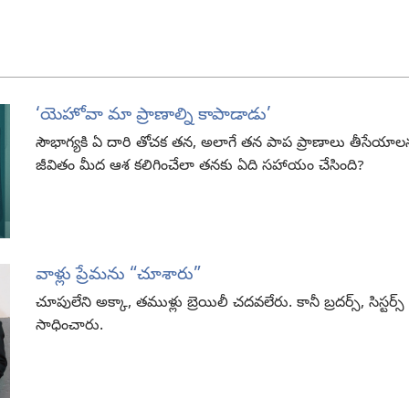
‘యెహోవా మా ప్రాణాల్ని కాపాడాడు’
సౌభాగ్యకి ఏ దారి తోచక తన, అలాగే తన పాప ప్రాణాలు తీసేయా
జీవితం మీద ఆశ కలిగించేలా తనకు ఏది సహాయం చేసింది?
వాళ్లు ప్రేమను “‏చూశారు”
చూపులేని అక్కా, తముళ్లు బ్రెయిలీ చదవలేరు. కానీ బ్రదర్స్‌, సిస్టర్
సాధించారు.