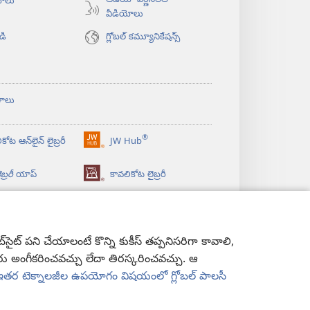
ఆడియో వర్ణనలతో
యోలు
వీడియోలు
డి
గ్లోబల్‌ కమ్యూనికేషన్స్‌
ళాలు
®
కోట ఆన్‌లైన్‌ లైబ్రరీ
JW Hub
(కొత్త
విండో
బ్రరీ
యాప్‌
కావలికోట లైబ్రరీ
ఓపెన్‌
అవుతుంది)
ట్‌ పని చేయాలంటే కొన్ని కుకీస్‌ తప్పనిసరిగా కావాలి,
మీరు అంగీకరించవచ్చు లేదా తిరస్కరించవచ్చు. ఆ
ి ఇతర టెక్నాలజీల ఉపయోగం విషయంలో గ్లోబల్ పాలసీ
సీ పాలసీ
|
ప్రైవసీ సెటింగ్స్