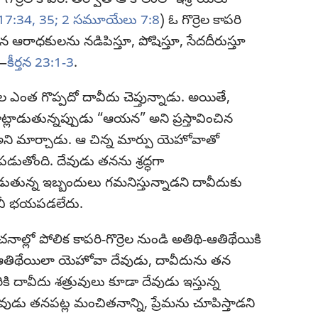
7:34, 35;
2 సమూయేలు 7:8
) ఓ గొర్రెల కాపరి
తన ఆరాధకులను నడిపిస్తూ, పోషిస్తూ, సేదదీరుస్తూ
.—
కీర్తన 23:1-3
.
ంత గొప్పదో దావీదు చెప్తున్నాడు. అయితే,
ట్లాడుతున్నప్పుడు “ఆయన” అని ప్రస్తావించిన
 అని మార్చాడు. ఆ చిన్న మార్పు యెహోవాతో
పడుతోంది. దేవుడు తనను శ్రద్ధగా
ున్న ఇబ్బందులు గమనిస్తున్నాడని దావీదుకు
ించీ భయపడలేదు.
నాల్లో పోలిక కాపరి-గొర్రెల నుండి అతిథి-ఆతిథేయికి
ఆతిథేయిలా యెహోవా దేవుడు, దావీదును తన
కి దావీదు శత్రువులు కూడా దేవుడు ఇస్తున్న
వుడు తనపట్ల మంచితనాన్ని, ప్రేమను చూపిస్తాడని