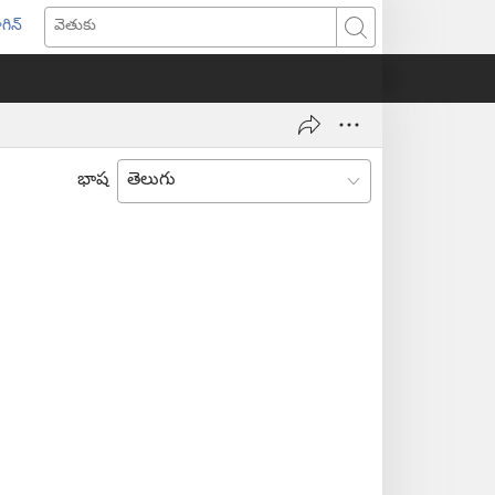
గిన్
ొత్త
వెతుకు
ండో
ెన్‌
వుతుంది)
భాష