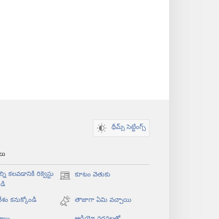
థీమ్స్ సెట్టింగ్స్
‌లు
్ని కలవడానికి రిక్వెస్టు
కూటం వెతుకు
(కొత్త
డి
విండో
శం కనుక్కోండి
ఓపెన్‌
తాజాగా ఏమి వచ్చాయి
అవుతుంది)
ఆడియో వర్ణనలతో