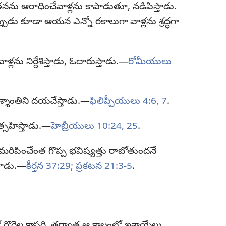
ను ఆరాధించేవాళ్లను కాపాడుతూ, నడిపిస్తాడు.
నప్పుడు కూడా ఆయన ఎన్నో రకాలుగా వాళ్లను శ్రద్ధగా
లను నిర్దేశిస్తాడు, ఓదారుస్తాడు.—
రోమీయులు
నశ్శాంతిని దయచేస్తాడు.—
ఫిలిప్పీయులు 4:6, 7
.
త్సహిస్తాడు.—
హెబ్రీయులు 10:24, 25
.
రిపించేంత గొప్ప భవిష్యత్తు రాబోతుందనే
తాడు.—
కీర్తన 37:29;
ప్రకటన 21:3-5
.
గొర్రెల కాపరి. తర్వాత ఆ కాలంలో ఇశ్రాయేలు