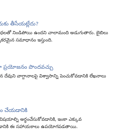
ుకు తీసేయట్లేదు?
బాధలతో నిండిపోయి ఉందని చాలామంది అడుగుతారు. బైబిలు
్పుకరమైన సమాధానం ఇస్తుంది.
ఎలా ప్రయోజనం పొందవచ్చు
 దేవుని వాగ్దానాలపై విశ్వాసాన్ని పెంచుకోవడానికి లేఖనాలు
ం చేయడానికి
ిషయాల్ని అర్థంచేసుకోవడానికి, ఇంకా ఎక్కువ
ెంచడానికి ఈ సహాయకాలు ఉపయోగపడతాయి.