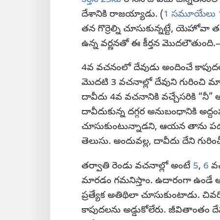
దేశానికి రాజయ్యాడు. (
1 సమూయేలు 1
తన గొర్రెల్ని చూసుకున్నట్టే, యెహోవా 
ఉన్న వర్ణనతో ఈ కీర్తన మొదలౌతుంది
4వ వచనంలో దేవుడు అందించే కాపుదల ఎ
మొదటి 3 వచనాల్లో దేవుని గురించి మా
దావీదు 4వ వచనానికి వచ్చేసరికి “నీ”
దావీదుకున్న దగ్గర అనుబంధానికి అద్దం
చూసుకుంటున్నాడని, ఆయన తాను పడుత
తెలుసు. అందువల్ల, దావీదు దేని గుర
తర్వాతి రెండు వచనాల్లో అంటే
5
,
6
వచ
మారడం గమనిస్తాం. ఉదారంగా ఉండే 
ప్రత్యేక అతిథిలా చూసుకుంటాడు. చివరి
కాపుదలను అడ్డుకోలేరు. జీవితాంతం దే