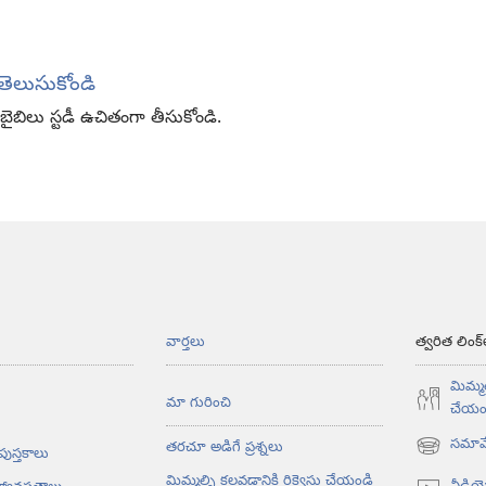
ి తెలుసుకోండి
బిలు స్టడీ ఉచితంగా తీసుకోండి.
వార్తలు
త్వరిత లింక్
మిమ్మల
మా గురించి
చేయం
సమావే
తరచూ అడిగే ప్రశ్నలు
 పుస్తకాలు
(కొత్త
విండో
మిమ్మల్ని కలవడానికి రిక్వెస్టు చేయండి