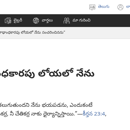
తెలుగు
లా
భాష
(క
ఎంచుకోండి
వి
లైబ్రరీ
వార్తలు
మా గురించి
ఓప
అ
“గాఢాంధకారపు లోయలో నేను సంచరించినను”
ాంధకారపు లోయలో నేను
 కలుగుతుందని నేను భయపడను, ఎందుకంటే
ుకర్ర, నీ చేతికర్ర నాకు ధైర్యాన్నిస్తాయి.”—
కీర్తన 23:4
,