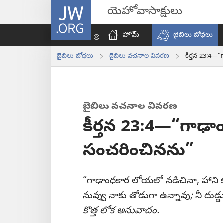
JW.ORG
యెహోవాసాక్షులు
హోమ్‌
బైబిలు బోధలు
బైబిలు బోధలు
బైబిలు వచనాల వివరణ
కీర్తన 23:4—
బైబిలు వచనాల వివరణ
కీర్తన 23:4—“గాఢ
సంచరించినను”
“గాఢాంధకార లోయలో నడిచినా, హాని
నువ్వు నాకు తోడుగా ఉన్నావు
;
నీ దుడ్డ
కొత్త లోక అనువాదం.