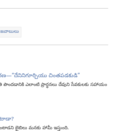
కు జవాబులు
వరణ​—“దేనినిగూర్చియు చింతపడకుడి”
ి పొందడానికి ఎలాంటి ప్రార్థనలు దేవుని సేవకులకు సహాయం
ింటాడా?
ు వింటాడని బైబిలు మనకు హామీ ఇస్తుంది.