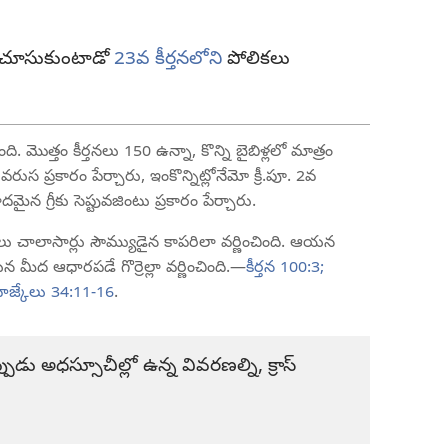
ా చూసుకుంటాడో
23వ కీర్తనలోని
పోలికలు
ది. మొత్తం కీర్తనలు 150 ఉన్నా, కొన్ని బైబిళ్లలో మాత్రం
ి వరుస ప్రకారం పేర్చారు, ఇంకొన్నిట్లోనేమో క్రీ.పూ. 2వ
న గ్రీకు సెప్టువజింటు ప్రకారం పేర్చారు.
బిలు చాలాసార్లు సౌమ్యుడైన కాపరిలా వర్ణించింది. ఆయన
ీద ఆధారపడే గొర్రెల్లా వర్ణించింది.—
కీర్తన 100:3;
జ్కేలు 34:11-16
.
ు అధస్సూచీల్లో ఉన్న వివరణల్ని, క్రాస్‌