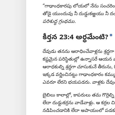
“గాఢాంధకారపు లోయలో నేను సంచర
తోడై యుందువు నీ దుడ్డుకఱ్ఱయు నీ 
పరిశుద్ధ గ్రంథము.
a
కీర్తన 23:4 అర్థమేంటి?
దేవుడు తనను ఆరాధించేవాళ్లను శ్రద్ధగా
కష్టమైన పరిస్థితుల్లో ఉన్నాసరే ఆయ
ఆరాధకుల్ని శ్రద్ధగా చూసుకునే తీరును, 
ఇక్కడ వర్ణించినట్టు గాఢాంధకారం కమ్ము
ఎవరూ లేరని భయపడరు. వాళ్లకు దేవుడు 
బైబిలు కాలాల్లో, కాపరులు తమ గొర్రెల్
లేదా దుడ్డుకర్రను వాడేవాళ్లు. ఆ కర్రల 
నడిపించడానికి లేదా అపాయంలో పడకుండా 