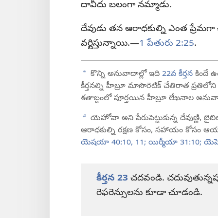
దావీదు బలంగా నమ్మాడు.
దేవుడు తన ఆరాధకుల్ని ఎంత ప్రేమగ
వర్ణిస్తున్నాయి.—
1 పేతురు 2:25
.
a
కొన్ని అనువాదాల్లో ఇది
22వ కీర్తన
కిందే ఉం
కీర్తనల్ని హీబ్రూ మాసొరెటిక్‌ చేతిరాత ప్రతిలోన
శతాబ్దంలో పూర్తయిన హీబ్రూ లేఖనాల అనువాదమై
b
యెహోవా అని పేరుపెట్టుకున్న దేవుణ్ణి, బై
ఆరాధకుల్ని రక్షణ కోసం, సహాయం కోసం ఆయన మ
యెషయా 40:10, 11;
యిర్మీయా 31:10;
యెహె
కీర్తన 23
చదవండి. చదువుతున్నప్పుడ
రెఫరెన్సులను కూడా చూడండి.