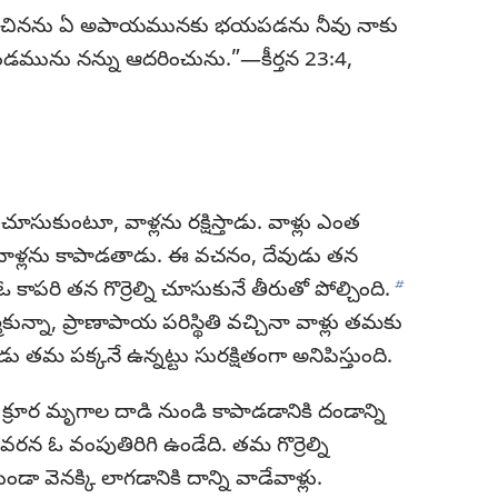
ించినను ఏ అపాయమునకు భయపడను నీవు నాకు
దండమును నన్ను ఆదరించును.”—కీర్తన 23:4,
 చూసుకుంటూ, వాళ్లను రక్షిస్తాడు. వాళ్లు ఎంత
న వాళ్లను కాపాడతాడు. ఈ వచనం, దేవుడు తన
b
ఓ కాపరి తన గొర్రెల్ని చూసుకునే తీరుతో పోల్చింది.
కున్నా, ప్రాణాపాయ పరిస్థితి వచ్చినా వాళ్లు తమకు
తమ పక్కనే ఉన్నట్టు సురక్షితంగా అనిపిస్తుంది.
ని క్రూర మృగాల దాడి నుండి కాపాడడానికి దండాన్ని
చివరన ఓ వంపుతిరిగి ఉండేది. తమ గొర్రెల్ని
వెనక్కి లాగడానికి దాన్ని వాడేవాళ్లు.