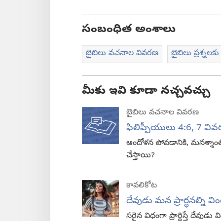
సంబంధిత అంశాలు
బైబిలు వచనాల వివరణ
బైబిలు ప్రశ్నల
మీకు ఇవి కూడా నచ్చవచ్చు
బైబిలు వచనాల వివరణ
ఫిలిప్పీయులు 4:6, 7 వి
ఆందోళన పోవడానికి, మనశ్శాంత
చేస్తాయి?
కావలికోట
దేవుడు మన ప్రార్థనల్ని వ
సరైన విధంగా ప్రార్థిస్తే దేవుడ