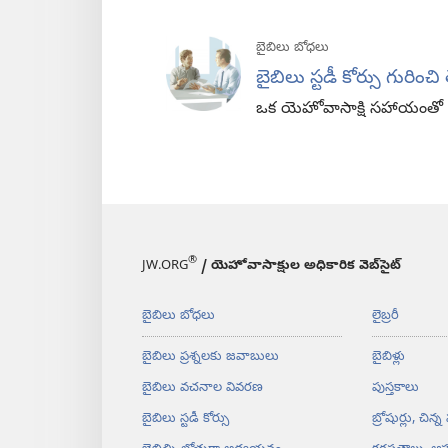
బైబిలు బోధలు
బైబిలు స్టడీ కోర్సు గురించ
ఒక యెహోవాసాక్షి సహాయంతో బై
®
JW.ORG
/ యెహోవాసాక్షుల అధికారిక వెబ్‌సైట్‌
బైబిలు బోధలు
లైబ్రరీ
బైబిలు ప్రశ్నలకు జవాబులు
బైబిళ్లు
బైబిలు వచనాల వివరణ
పుస్తకాలు
బైబిలు స్టడీ కోర్సు
బ్రోషుర్లు, చిన్న