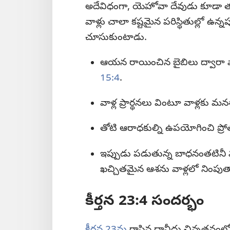
అదేవిధంగా, యెహోవా దేవుడు కూడా తన
వాళ్లు చాలా కష్టమైన పరిస్థితుల్లో ఉన్
చూసుకుంటాడు.
ఆయన రాయించిన బైబిలు ద్వారా వాళ్
15:4
.
వాళ్ల ప్రార్థనలు వింటూ వాళ్లకు మ
తోటి ఆరాధకుల్ని ఉపయోగించి ప్రో
ఇప్పుడు పడుతున్న బాధనంతటినీ మ
ఖచ్చితమైన ఆశను వాళ్లలో నింపు
కీర్తన 23:4 సందర్భం
కీర్తన 23ను
రాసిన దావీదు చిన్నతనంలో 