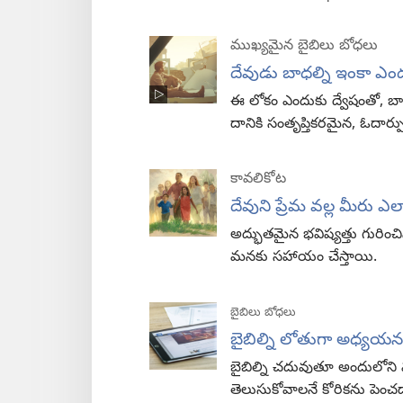
ముఖ్యమైన బైబిలు బోధలు
దేవుడు బాధల్ని ఇంకా ఎంద
ఈ లోకం ఎందుకు ద్వేషంతో, 
దానికి సంతృప్తికరమైన, ఓదార
కావలికోట
దేవుని ప్రేమ వల్ల మీరు 
అద్భుతమైన భవిష్యత్తు గురించిన
మనకు సహాయం చేస్తాయి.
బైబిలు బోధలు
బైబిల్ని లోతుగా అధ్యయన
బైబిల్ని చదువుతూ అందులోని వ
తెలుసుకోవాలనే కోరికను ప