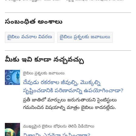
సంబంధిత అంశాలు
బైబిలు వచనాల వివరణ
బైబిలు ప్రశ్నలకు జవాబులు
మీకు ఇవి కూడా నచ్చవచ్చు
బైబిలు ప్రశ్నలకు జవాబులు
దేవుడు రకరకాల జీవుల్ని, మొక్కల్ని
సృష్టించడానికి పరిణామాన్ని ఉపయోగించాడా?
ప్రతీ జాతిలో మార్పులు జరుగుతాయని సైంటిస్టులు
గమనించిన విషయాల్ని మాత్రం బైబిలు కాదనట్లేదు.
ముఖ్యమైన బైబిలు బోధలను తెలిపే వీడియోలు