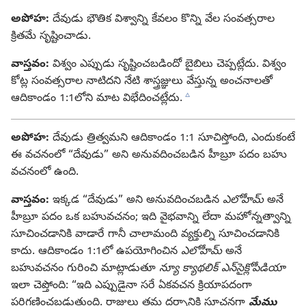
అపోహ:
దేవుడు భౌతిక విశ్వాన్ని కేవలం కొన్ని వేల సంవత్సరాల
క్రితమే సృష్టించాడు.
వాస్తవం:
విశ్వం ఎప్పుడు సృష్టించబడిందో బైబిలు చెప్పట్లేదు. విశ్వం
కోట్ల సంవత్సరాల నాటిదని నేటి శాస్త్రజ్ఞులు వేస్తున్న అంచనాలతో
c
ఆదికాండం 1:1లోని మాట విభేదించట్లేదు.
అపోహ:
దేవుడు త్రిత్వమని ఆదికాండం 1:1 సూచిస్తోంది, ఎందుకంటే
ఈ వచనంలో “దేవుడు” అని అనువదించబడిన హీబ్రూ పదం బహు
వచనంలో ఉంది.
వాస్తవం:
ఇక్కడ “దేవుడు” అని అనువదించబడిన
ఎలోహీమ్‌
అనే
హీబ్రూ పదం ఒక బహువచనం; ఇది వైభవాన్ని లేదా మహోన్నత్వాన్ని
సూచించడానికి వాడారే గానీ చాలామంది వ్యక్తుల్ని సూచించడానికి
కాదు. ఆదికాండం 1:1లో ఉపయోగించిన
ఎలోహీమ్‌
అనే
బహువచనం గురించి మాట్లాడుతూ
న్యూ క్యాథలిక్‌ ఎన్‌సైక్లోపీడియా
ఇలా చెప్తోంది: “ఇది ఎప్పుడైనా సరే ఏకవచన క్రియాపదంగా
పరిగణించబడుతుంది. రాజులు తమ దర్పానికి సూచనగా
మేము