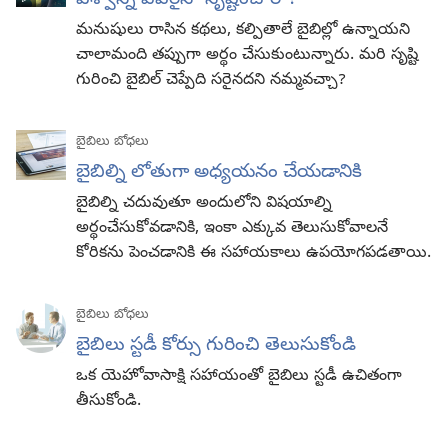
విశ్వాన్ని ఎవరైనా సృష్టించారా?
మనుషులు రాసిన కథలు, కల్పితాలే బైబిల్లో ఉన్నాయని
చాలామంది తప్పుగా అర్థం చేసుకుంటున్నారు. మరి సృష్టి
గురించి బైబిల్‌ చెప్పేది సరైనదని నమ్మవచ్చా?
బైబిలు బోధలు
బైబిల్ని లోతుగా అధ్యయనం చేయడానికి
బైబిల్ని చదువుతూ అందులోని విషయాల్ని
అర్థంచేసుకోవడానికి, ఇంకా ఎక్కువ తెలుసుకోవాలనే
కోరికను పెంచడానికి ఈ సహాయకాలు ఉపయోగపడతాయి.
బైబిలు బోధలు
బైబిలు స్టడీ కోర్సు గురించి తెలుసుకోండి
ఒక యెహోవాసాక్షి సహాయంతో బైబిలు స్టడీ ఉచితంగా
తీసుకోండి.