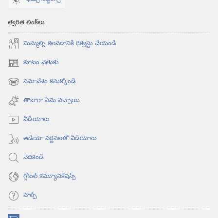
త్వరిత లింక్‌లు
మిమ్మల్ని కలవడానికి రిక్వెస్టు చేయండి
కూటం వెతుకు
(కొత్త
విండో
సమావేశం కనుక్కోండి
(కొత్త
ఓపెన్‌
విండో
అవుతుంది)
తాజాగా ఏమి వచ్చాయి
ఓపెన్‌
అవుతుంది)
వీడియోలు
ఆడియో వర్ణనలతో వీడియోలు
వెదకండి
గ్లోబల్‌ కమ్యూనికేషన్స్‌
హెల్ప్‌