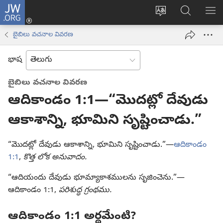
JW.ORG
లాగిన్
సైట్
JW.ORGలో
మె
(కొత్త
భాష
వెదకండి
చూ
విండో
బైబిలు వచనాల వివరణ
మార్చండి
ఓపెన్‌
అవుతుంది)
భాష
బైబిలు వచనాల వివరణ
ఆదికాండం 1:1—“మొదట్లో దేవుడు
ఆకాశాన్ని, భూమిని సృష్టించాడు.”
“మొదట్లో దేవుడు ఆకాశాన్ని, భూమిని సృష్టించాడు.”—
ఆదికాండం
1:1
,
కొత్త లోక అనువాదం.
“ఆదియందు దేవుడు భూమ్యాకాశములను సృజించెను.”—
ఆదికాండం 1:1,
పరిశుద్ధ గ్రంథము.
ఆదికాండం 1:1 అర్థమేంటి?