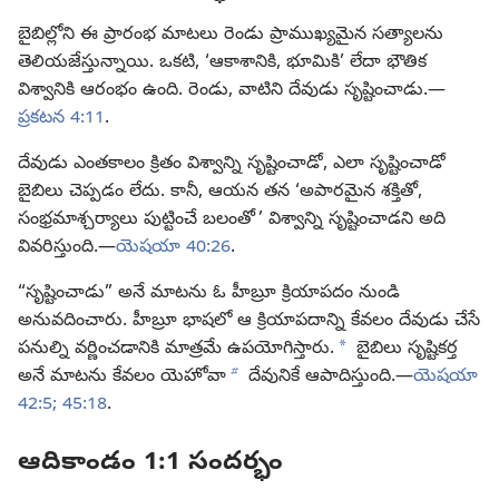
బైబిల్లోని ఈ ప్రారంభ మాటలు రెండు ప్రాముఖ్యమైన సత్యాలను
తెలియజేస్తున్నాయి. ఒకటి, ‘ఆకాశానికి, భూమికి’ లేదా భౌతిక
విశ్వానికి ఆరంభం ఉంది. రెండు, వాటిని దేవుడు సృష్టించాడు.—
ప్రకటన 4:11
.
దేవుడు ఎంతకాలం క్రితం విశ్వాన్ని సృష్టించాడో, ఎలా సృష్టించాడో
బైబిలు చెప్పడం లేదు. కానీ, ఆయన తన ‘అపారమైన శక్తితో,
సంభ్రమాశ్చర్యాలు పుట్టించే బలంతో ’ విశ్వాన్ని సృష్టించాడని అది
వివరిస్తుంది.—
యెషయా 40:26
.
“సృష్టించాడు” అనే మాటను ఓ హీబ్రూ క్రియాపదం నుండి
అనువదించారు. హీబ్రూ భాషలో ఆ క్రియాపదాన్ని కేవలం దేవుడు చేసే
a
పనుల్ని వర్ణించడానికి మాత్రమే ఉపయోగిస్తారు.
బైబిలు సృష్టికర్త
b
అనే మాటను కేవలం యెహోవా
దేవునికే ఆపాదిస్తుంది.—
యెషయా
42:5;
45:18
.
ఆదికాండం 1:1 సందర్భం