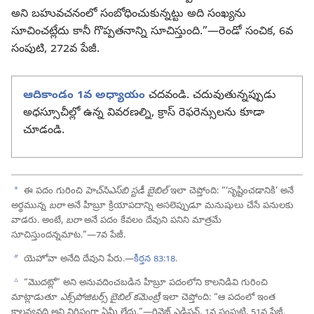
అని బహువచనంలో సంబోధించుకున్నట్టు అది సంఖ్యను
సూచించట్లేదు కానీ గొప్పతనాన్ని సూచిస్తుంది.”—రెండో సంచిక, 6వ
సంపుటి, 272వ పేజీ.
ఆదికాండం 1వ అధ్యాయం
చదవండి. చదువుతున్నప్పుడు
అధస్సూచీల్లో ఉన్న వివరణల్ని, క్రాస్‌ రెఫరెన్సులను కూడా
చూడండి.
a
ఈ పదం గురించి
హెచ్‌సిఎస్‌బి స్టడీ బైబిల్‌
ఇలా చెప్తోంది: “‘సృష్టించడానికి’ అనే
అర్థమున్న
బరా
అనే హీబ్రూ క్రియాపదాన్ని అసలెప్పుడూ మనుషులు చేసే పనులకు
వాడరు. అంటే,
బరా
అనే పదం కేవలం దేవుని పనిని మాత్రమే
సూచిస్తుందన్నమాట.”—7వ పేజీ.
b
యెహోవా అనేది దేవుని పేరు.—
కీర్తన 83:18
.
c
“మొదట్లో” అని అనువదించబడిన హీబ్రూ పదంలోని కాలనిడివి గురించి
మాట్లాడుతూ
ఎక్స్‌పోజిటర్స్‌ బైబిల్‌ కమెంట్రీ
ఇలా చెప్తోంది: “ఆ పదంలో ఇంత
కాలవ్యవధి అని నిర్దిష్టంగా ఏమీ లేదు.”—రివైజ్డ్‌ ఎడిషన్‌, 1వ సంపుటి, 51వ పేజీ.