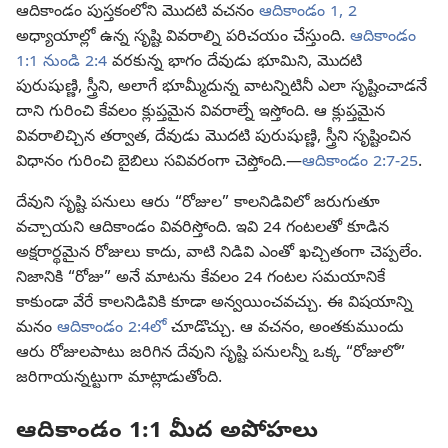
ఆదికాండం పుస్తకంలోని మొదటి వచనం
ఆదికాండం 1,
2
అధ్యాయాల్లో ఉన్న సృష్టి వివరాల్ని పరిచయం చేస్తుంది.
ఆదికాండం
1:1 నుండి 2:4
వరకున్న భాగం దేవుడు భూమిని, మొదటి
పురుషుణ్ణి, స్త్రీని, అలాగే భూమ్మీదున్న వాటన్నిటినీ ఎలా సృష్టించాడనే
దాని గురించి కేవలం క్లుప్తమైన వివరాల్నే ఇస్తోంది. ఆ క్లుప్తమైన
వివరాలిచ్చిన తర్వాత, దేవుడు మొదటి పురుషుణ్ణి, స్త్రీని సృష్టించిన
విధానం గురించి బైబిలు సవివరంగా చెప్తోంది.—
ఆదికాండం 2:7-25
.
దేవుని సృష్టి పనులు ఆరు “రోజుల” కాలనిడివిలో జరుగుతూ
వచ్చాయని ఆదికాండం వివరిస్తోంది. ఇవి 24 గంటలతో కూడిన
అక్షరార్థమైన రోజులు కాదు, వాటి నిడివి ఎంతో ఖచ్చితంగా చెప్పలేం.
నిజానికి “రోజు” అనే మాటను కేవలం 24 గంటల సమయానికే
కాకుండా వేరే కాలనిడివికి కూడా అన్వయించవచ్చు. ఈ విషయాన్ని
మనం
ఆదికాండం 2:4లో
చూడొచ్చు. ఆ వచనం, అంతకుముందు
ఆరు రోజులపాటు జరిగిన దేవుని సృష్టి పనులన్నీ ఒక్క “రోజులో”
జరిగాయన్నట్టుగా మాట్లాడుతోంది.
ఆదికాండం 1:1 మీద అపోహలు