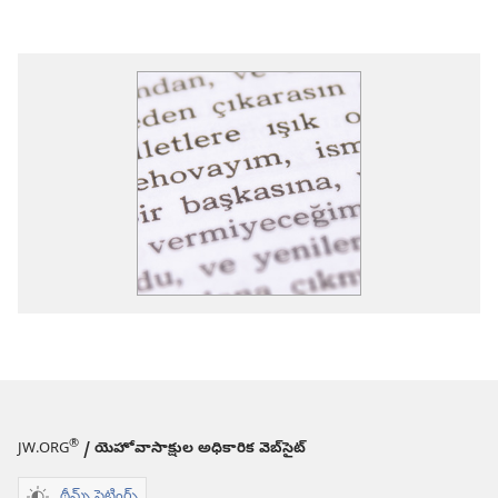
®
JW.ORG
/ యెహోవాసాక్షుల అధికారిక వెబ్‌సైట్‌
థీమ్స్ సెట్టింగ్స్