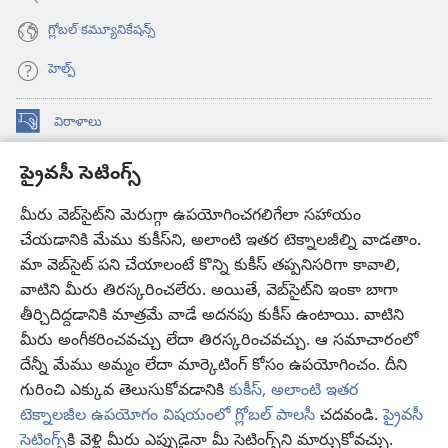
గ్లోబల్‌ కమ్యూనికేషన్స్‌
హెల్ప్‌
విరాళాలు
(కొత్త
విండో
ప్రైవసీ సెటింగ్స్
ఓపెన్‌
కావలికోట ఆన్‌లైన్‌ లైబ్రరీ
(కొత్త
అవుతుంది)
విండో
మీరు వెబ్‌సైట్‌ని మెరుగ్గా ఉపయోగించగలిగేలా సహాయం
®
JW Hub
ఓపెన్‌
చేయడానికి మేము కుకీస్‌ని, అలాంటి ఇతర టెక్నాలజీల్ని వాడతాం.
(కొత్త
అవుతుంది)
విండో
మా వెబ్‌సైట్‌ పని చేయాలంటే కొన్ని కుకీస్‌ తప్పనిసరిగా కావాలి,
JW లైబ్రరీ
యాప్‌
ఓపెన్‌
వాటిని మీరు తిరస్కరించలేరు. అయితే, వెబ్‌సైట్‌ని ఇంకా బాగా
అవుతుంది)
తీర్చిదిద్దడానికి మాత్రమే వాడే అదనపు కుకీస్‌ ఉంటాయి. వాటిని
కావలికోట లైబ్రరీ
మీరు అంగీకరించవచ్చు లేదా తిరస్కరించవచ్చు. ఆ సమాచారంలో
దేన్నీ మేము అమ్మం లేదా మార్కెటింగ్‌ కోసం ఉపయోగించం. దీని
గురించి ఎక్కువ తెలుసుకోవడానికి
కుకీస్, అలాంటి ఇతర
టెక్నాలజీల ఉపయోగం విషయంలో గ్లోబల్ పాలసీ
చదవండి.
ప్రైవసీ
Copyright
© 2026 Watch Tower Bible and Tract Society of Pennsylvania.
సెటింగ్స్‌
కి వెళ్లి మీరు ఎప్పుడైనా మీ సెటింగ్స్‌ని మార్చుకోవచ్చు.