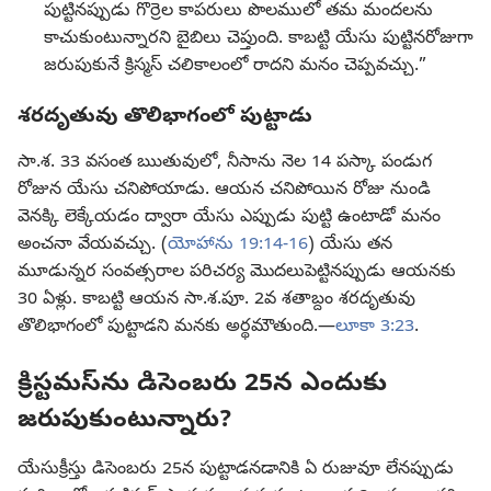
పుట్టినప్పుడు గొర్రెల కాపరులు పొలములో తమ మందలను
కాచుకుంటున్నారని బైబిలు చెప్తుంది. కాబట్టి యేసు పుట్టినరోజుగా
జరుపుకునే క్రిస్మస్‌ చలికాలంలో రాదని మనం చెప్పవచ్చు.”
శరదృతువు తొలిభాగంలో పుట్టాడు
సా.శ. 33 వసంత ఋతువులో, నీసాను నెల 14 పస్కా పండుగ
రోజున యేసు చనిపోయాడు. ఆయన చనిపోయిన రోజు నుండి
వెనక్కి లెక్కేయడం ద్వారా యేసు ఎప్పుడు పుట్టి ఉంటాడో మనం
అంచనా వేయవచ్చు. (
యోహాను 19:14-16
) యేసు తన
మూడున్నర సంవత్సరాల పరిచర్య మొదలుపెట్టినప్పుడు ఆయనకు
30 ఏళ్లు. కాబట్టి ఆయన సా.శ.పూ. 2వ శతాబ్దం శరదృతువు
తొలిభాగంలో పుట్టాడని మనకు అర్థమౌతుంది.—
లూకా 3:23
.
క్రిస్టమస్‌ను డిసెంబరు 25న ఎందుకు
జరుపుకుంటున్నారు?
యేసుక్రీస్తు డిసెంబరు 25న పుట్టాడనడానికి ఏ రుజువూ లేనప్పుడు