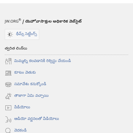
®
JW.ORG
/ యెహోవాసాక్షుల అధికారిక వెబ్‌సైట్‌
థీమ్స్ సెట్టింగ్స్
త్వరిత లింక్‌లు
మిమ్మల్ని కలవడానికి రిక్వెస్టు చేయండి
కూటం వెతుకు
(కొత్త
విండో
సమావేశం కనుక్కోండి
(కొత్త
ఓపెన్‌
విండో
అవుతుంది)
తాజాగా ఏమి వచ్చాయి
ఓపెన్‌
అవుతుంది)
వీడియోలు
ఆడియో వర్ణనలతో వీడియోలు
వెదకండి