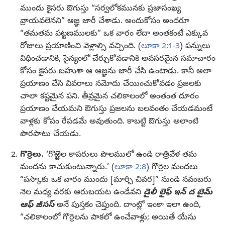
ముందు కైసరు ఔగుస్తు “సర్వలోకమునకు ప్రజాసంఖ్య
వ్రాయవలెనని” ఆజ్ఞ జారీ చేశాడు. అందుకోసం అందరూ
“తమతమ పట్టణములకు” ఒక వారం లేదా అంతకంటే ఎక్కువ
రోజులు ప్రయాణించి వెళ్లాల్సి వచ్చింది. (
లూకా 2:1-3
) పన్నులు
విధించడానికి, సైన్యంలో చేర్చుకోవడానికి అవసరమైన సమాచారం
కోసం కైసరు బహుశా ఆ ఆజ్ఞను జారీ చేసి ఉంటాడు. కానీ అలా
ప్రయాణం చేసి వివరాలు నమోదు చేయించుకోవడం ప్రజలకు
చాలా కష్టమైన పని. తీవ్రమైన చలికాలంలో అంతంత దూరం
ప్రయాణం చేయమని ఔగుస్తు ప్రజలను బలవంతం చేయడమంటే
వాళ్లకు కోపం రేపడమే అవుతుంది. కాబట్టి ఔగుస్తు అలాంటి
పొరపాటు చేయడు.
గొర్రెలు.
‘గొఱ్ఱెల కాపరులు పొలములో ఉండి రాత్రివేళ తమ
మందను కాచుకుంటున్నారు.’ (
లూకా 2:8
) గొర్రెల మందలు
“పస్కాకు ఒక వారం ముందు [మార్చి చివర]” నుండి నవంబరు
నెల మధ్య వరకు ఆరుబయట ఉండేవని
డైలీ లైఫ్‌ ఇన్‌ ద టైమ్‌
ఆఫ్‌ జీసస్‌
అనే పుస్తకం చెప్తుంది. దాంట్లో ఇంకా ఇలా ఉంది,
“చలికాలంలో గొర్రెలను పాకలో ఉంచేవాళ్లు; అయితే యేసు