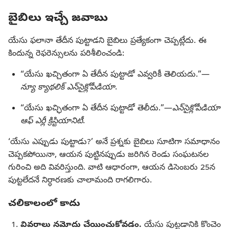
బైబిలు ఇచ్చే జవాబు
యేసు ఫలానా తేదీన పుట్టాడని బైబిలు ప్రత్యేకంగా చెప్పట్లేదు. ఈ
కిందున్న రెఫరెన్సులను పరిశీలించండి:
“యేసు ఖచ్చితంగా ఏ తేదీన పుట్టాడో ఎవ్వరికీ తెలియదు.”—
న్యూ క్యాథలిక్‌ ఎన్‌సైక్లోపీడియా
.
“యేసు ఖచ్ఛితంగా ఏ తేదీన పుట్టాడో తెలీదు.”—
ఎన్‌సైక్లోపీడియా
ఆఫ్‌ ఎర్లీ క్రిస్టియానిటీ
.
‘యేసు ఎప్పుడు పుట్టాడు?’ అనే ప్రశ్నకు బైబిలు సూటిగా సమాధానం
చెప్పకపోయినా, ఆయన పుట్టినప్పుడు జరిగిన రెండు సంఘటనల
గురించి అది వివరిస్తుంది. వాటి ఆధారంగా, ఆయన డిసెంబరు 25న
పుట్టలేదనే నిర్ధారణకు చాలామంది రాగలిగారు.
చలికాలంలో కాదు
వివరాలు నమోదు చేయించుకోవడం.
యేసు పుట్టడానికి కొంచెం