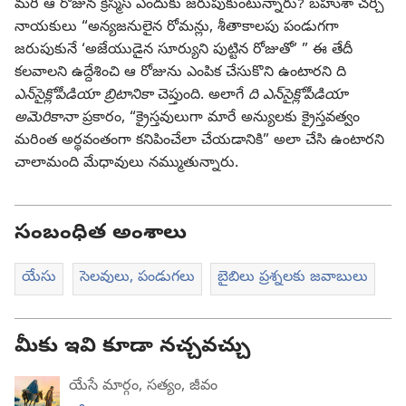
మరి ఆ రోజున క్రిస్మస్‌ ఎందుకు జరుపుకుంటున్నారు? బహుశా చర్చి
నాయకులు “అన్యజనులైన రోమన్లు, శీతాకాలపు పండుగగా
జరుపుకునే ‘అజేయుడైన సూర్యుని పుట్టిన రోజుతో’ ” ఈ తేదీ
కలవాలని ఉద్దేశించి ఆ రోజును ఎంపిక చేసుకొని ఉంటారని ది
ఎన్‌సైక్లోపీడియా బ్రిటానికా
చెప్తుంది. అలాగే
ది ఎన్‌సైక్లోపీడియా
అమెరికానా
ప్రకారం, “క్రైస్తవులుగా మారే అన్యులకు క్రైస్తవత్వం
మరింత అర్థవంతంగా కనిపించేలా చేయడానికి” అలా చేసి ఉంటారని
చాలామంది మేధావులు నమ్ముతున్నారు.
సంబంధిత అంశాలు
యేసు
సెలవులు, పండుగలు
బైబిలు ప్రశ్నలకు జవాబులు
మీకు ఇవి కూడా నచ్చవచ్చు
యేసే మార్గం, సత్యం, జీవం