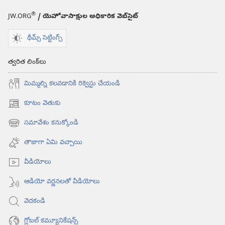
®
JW.ORG
/ యెహోవాసాక్షుల అధికారిక వెబ్‌సైట్‌
థీమ్స్ సెట్టింగ్స్
త్వరిత లింక్‌లు
మిమ్మల్ని కలవడానికి రిక్వెస్టు చేయండి
కూటం వెతుకు
(కొత్త
విండో
సమావేశం కనుక్కోండి
(కొత్త
ఓపెన్‌
విండో
అవుతుంది)
తాజాగా ఏమి వచ్చాయి
ఓపెన్‌
అవుతుంది)
వీడియోలు
ఆడియో వర్ణనలతో వీడియోలు
వెదకండి
గ్లోబల్‌ కమ్యూనికేషన్స్‌