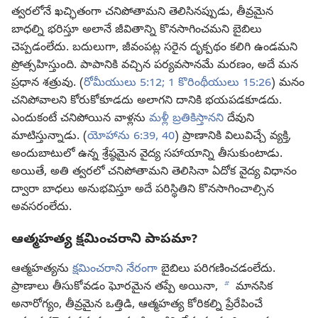
త్వరలోనే ఖచ్ఛితంగా చనిపోతామని తెలిసినప్పుడు, తీవ్రమైన
బాధల్ని భరిస్తూ అలానే జీవితాన్ని కొనసాగించమని బైబిలు
చెప్పడంలేదు. బదులుగా, జీవంపట్ల సరైన దృక్పథం కలిగి ఉండమని
ప్రోత్సహిస్తుంది. పాపానికి వచ్చిన పర్యవసానమే మరణం, అదే మన
ప్రధాన శత్రువు. (
రోమీయులు 5:12;
1 కొరింథీయులు 15:26
) మనం
చనిపోవాలని కోరుకోకూడదు అలాగని దానికి భయపడకూడదు.
ఎందుకంటే చనిపోయిన వాళ్లను
మళ్లీ బ్రతికిస్తానని
దేవుని
మాటిస్తున్నాడు. (
యోహాను 6:39, 40
) ప్రాణానికి విలువిచ్చే వ్యక్తి,
అందుబాటులో ఉన్న శ్రేష్ఠమైన వైద్య సహాయాన్ని తీసుకుంటాడు.
అయితే, అతి త్వరలో చనిపోతామని తెలిసినా ఏదోక వైద్య విధానం
ద్వారా బాధలు అనుభవిస్తూ అదే పరిస్థితిని కొనసాగించాల్సిన
అవసరంలేదు.
ఆత్మహత్య క్షమించరాని పాపమా?
ఆత్మహత్యను
క్షమించరాని నేరంగా
బైబిలు పరిగణించడంలేదు.
b
ప్రాణాలు తీసుకోవడం ఘోరమైన తప్పే అయినా,
మానసిక
అనారోగ్యం, తీవ్రమైన ఒత్తిడి, ఆత్మహత్య కోరికల్ని ప్రేరేపించే