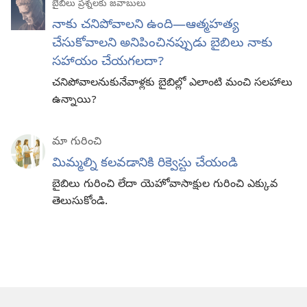
బైబిలు ప్రశ్నలకు జవాబులు
నాకు చనిపోవాలని ఉంది—ఆత్మహత్య
చేసుకోవాలని అనిపించినప్పుడు బైబిలు నాకు
సహాయం చేయగలదా?
చనిపోవాలనుకునేవాళ్లకు బైబిల్లో ఎలాంటి మంచి సలహాలు
ఉన్నాయి?
మా గురించి
మిమ్మల్ని కలవడానికి రిక్వెస్టు చేయండి
బైబిలు గురించి లేదా యెహోవాసాక్షుల గురించి ఎక్కువ
తెలుసుకోండి.