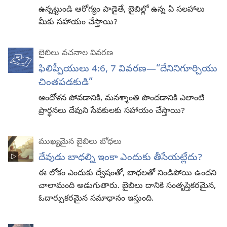
ఉన్నట్టుండి ఆరోగ్యం పాడైతే, బైబిల్లో ఉన్న ఏ సలహాలు
మీకు సహాయం చేస్తాయి?
బైబిలు వచనాల వివరణ
ఫిలిప్పీయులు 4:6, 7 వివరణ​—“దేనినిగూర్చియు
చింతపడకుడి”
ఆందోళన పోవడానికి, మనశ్శాంతి పొందడానికి ఎలాంటి
ప్రార్థనలు దేవుని సేవకులకు సహాయం చేస్తాయి?
ముఖ్యమైన బైబిలు బోధలు
దేవుడు బాధల్ని ఇంకా ఎందుకు తీసేయట్లేదు?
ఈ లోకం ఎందుకు ద్వేషంతో, బాధలతో నిండిపోయి ఉందని
చాలామంది అడుగుతారు. బైబిలు దానికి సంతృప్తికరమైన,
ఓదార్పుకరమైన సమాధానం ఇస్తుంది.