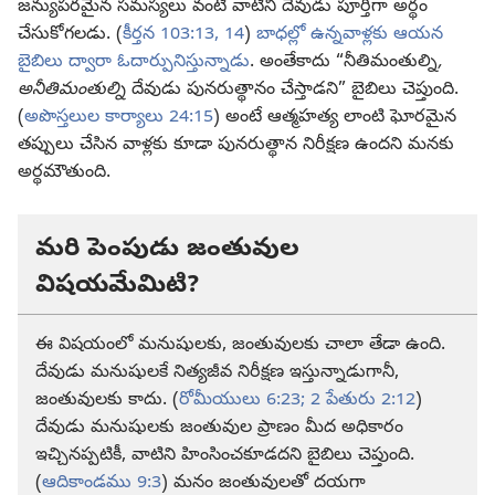
జన్యుపరమైన సమస్యలు వంటి వాటిని దేవుడు పూర్తిగా అర్థం
చేసుకోగలడు. (
కీర్తన 103:13, 14
)
బాధల్లో ఉన్నవాళ్లకు ఆయన
బైబిలు ద్వారా ఓదార్పునిస్తున్నాడు
. అంతేకాదు “నీతిమంతుల్ని
,
అనీతిమంతుల్ని
దేవుడు పునరుత్థానం చేస్తాడని” బైబిలు చెప్తుంది.
(
అపొస్తలుల కార్యాలు 24:15
) అంటే ఆత్మహత్య లాంటి ఘోరమైన
తప్పులు చేసిన వాళ్లకు కూడా పునరుత్థాన నిరీక్షణ ఉందని మనకు
అర్థమౌతుంది.
మరి పెంపుడు జంతువుల
విషయమేమిటి?
ఈ విషయంలో మనుషులకు, జంతువులకు చాలా తేడా ఉంది.
దేవుడు మనుషులకే నిత్యజీవ నిరీక్షణ ఇస్తున్నాడుగానీ,
జంతువులకు కాదు. (
రోమీయులు 6:23;
2 పేతురు 2:12
)
దేవుడు మనుషులకు జంతువుల ప్రాణం మీద అధికారం
ఇచ్చినప్పటికీ, వాటిని హింసించకూడదని బైబిలు చెప్తుంది.
(
ఆదికాండము 9:3
) మనం జంతువులతో దయగా