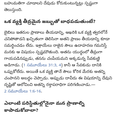
బహుమతిగా చూడాలని దేవుడు కోరుకుంటున్నట్లు స్పష్టంగా
తెలుస్తుంది.
ఒక వ్యక్తి తీవ్రమైన జబ్బుతో బాధపడుతుంటే?
బైబిలు ఇతరుల ప్రాణాలు తీయడాన్ని, ఆఖరికి ఒక వ్యక్తి త్వరలోనే
చనిపోతాడని ఖచ్ఛితంగా తెలిసినా అతని ప్రాణం తీయడాన్ని కూడా
సమర్థించడం లేదు. ఇశ్రాయేలు రాజైన సౌలు ఉదాహరణ గమనిస్తే
మనకు ఆ విషయం స్పష్టమౌతుంది. అతను యుద్ధంలో తీవ్రంగా
గాయపడినప్పుడు, తనను చంపేయమని అక్కడున్న సేవకుణ్ణి
అడిగాడు. (
1 సమూయేలు 31:3, 4
) కానీ ఆ సేవకుడు దానికి
ఒప్పుకోలేదు. అయితే ఒక వ్యక్తి తానే సౌలు కోరిక మేరకు అతన్ని
చంపానని అబద్ధం చెప్పాడు. అప్పుడు దావీదు ఈ విషయాన్ని దేవుని
దృష్టితో ఆలోచించి అతన్ని రక్తాపరాధిగా పరిగణించాడు.—
2 సమూయేలు 1:6-16
.
ఎలాంటి పరిస్థితుల్లోనైనా మన ప్రాణాల్ని
కాపాడుకోవాలా?