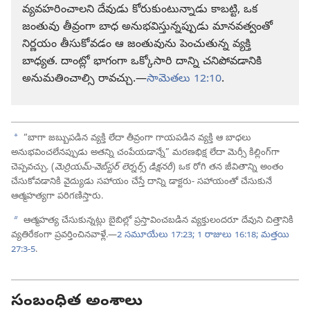
వ్యవహరించాలని దేవుడు కోరుకుంటున్నాడు కాబట్టి, ఒక
జంతువు తీవ్రంగా బాధ అనుభవిస్తున్నప్పుడు మానవత్వంతో
నిర్ణయం తీసుకోవడం ఆ జంతువును పెంచుతున్న వ్యక్తి
బాధ్యత. దాంట్లో భాగంగా ఒక్కోసారి దాన్ని చనిపోవడానికి
అనుమతించాల్సి రావచ్చు.—
సామెతలు 12:10
.
a
“బాగా జబ్బుపడిన వ్యక్తి లేదా తీవ్రంగా గాయపడిన వ్యక్తి ఆ బాధలు
అనుభవించలేనప్పుడు అతన్ని చంపేయడాన్నే” మరణభిక్ష లేదా మెర్సీ కిల్లింగ్‌గా
చెప్పవచ్చు. (
మెర్రియమ్‌-వెబ్‌స్టర్‌ లెర్నర్స్‌ డిక్షనరీ
) ఒక రోగి తన జీవితాన్ని అంతం
చేసుకోవడానికి వైద్యుడు సహాయం చేస్తే దాన్ని డాక్టరు- సహాయంతో చేసుకునే
ఆత్మహత్యగా పరిగణిస్తారు.
b
ఆత్మహత్య చేసుకున్నట్లు బైబిల్లో ప్రస్తావించబడిన వ్యక్తులందరూ దేవుని చిత్తానికి
వ్యతిరేకంగా ప్రవర్తించినవాళ్లే.—
2 సమూయేలు 17:23;
1 రాజులు 16:18;
మత్తయి
27:3-5
.
సంబంధిత అంశాలు