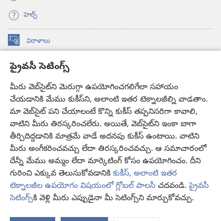
హెల్ప్‌
విరాళాలు
(కొత్త
విండో
ప్రైవసీ సెటింగ్స్
ఓపెన్‌
కావలికోట ఆన్‌లైన్‌ లైబ్రరీ
(కొత్త
అవుతుంది)
విండో
మీరు వెబ్‌సైట్‌ని మెరుగ్గా ఉపయోగించగలిగేలా సహాయం
®
JW Hub
ఓపెన్‌
(కొత్త
చేయడానికి మేము కుకీస్‌ని, అలాంటి ఇతర టెక్నాలజీల్ని వాడతాం.
అవుతుంది)
విండో
మా వెబ్‌సైట్‌ పని చేయాలంటే కొన్ని కుకీస్‌ తప్పనిసరిగా కావాలి,
JW లైబ్రరీ
యాప్‌
ఓపెన్‌
వాటిని మీరు తిరస్కరించలేరు. అయితే, వెబ్‌సైట్‌ని ఇంకా బాగా
అవుతుంది)
తీర్చిదిద్దడానికి మాత్రమే వాడే అదనపు కుకీస్‌ ఉంటాయి. వాటిని
కావలికోట లైబ్రరీ
మీరు అంగీకరించవచ్చు లేదా తిరస్కరించవచ్చు. ఆ సమాచారంలో
దేన్నీ మేము అమ్మం లేదా మార్కెటింగ్‌ కోసం ఉపయోగించం. దీని
గురించి ఎక్కువ తెలుసుకోవడానికి
కుకీస్, అలాంటి ఇతర
టెక్నాలజీల ఉపయోగం విషయంలో గ్లోబల్ పాలసీ
చదవండి.
ప్రైవసీ
Copyright
© 2026 Watch Tower Bible and Tract Society of Pennsylvania.
సెటింగ్స్‌
కి వెళ్లి మీరు ఎప్పుడైనా మీ సెటింగ్స్‌ని మార్చుకోవచ్చు.
వినియోగంపై షరతులు
|
ప్రైవసీ పాలసీ
|
ప్రైవసీ సెటింగ్స్