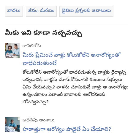
బాధలు
జీవం, మరణం
బైబిలు ప్రశ్నలకు జవాబులు
మీకు ఇవి కూడా నచ్చవచ్చు
కావలికోట
మీరు ప్రేమించే వాళ్లు కోలుకోలేని అనారోగ్యంతో
బాధపడుతుంటే
కోలుకోలేని అనారోగ్యంతో బాధపడుతున్న వాళ్లకు ధైర్యాన్ని
ఇవ్వడానికి, వాళ్లను చూసుకోవడానికి కుటుంబ సభ్యులు
ఏమి చేయవచ్చు? వాళ్లను చూసుకునే వాళ్లు ఆ అనారోగ్యం
ఉన్నంతకాలం ఎలాంటి భావాలకు ఆలోచనలకు
లోనవ్వవచ్చు?
అదనపు అంశాలు
హఠాత్తుగా ఆరోగ్యం పాడైతే ఏం చేయాలి?