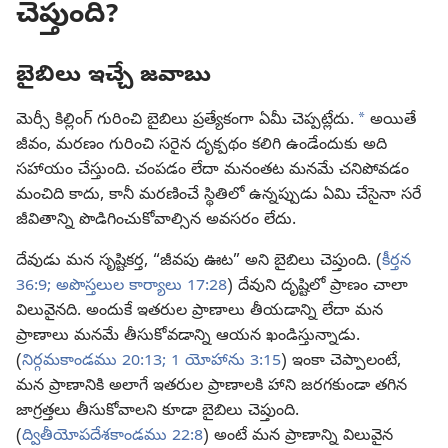
చెప్తుంది?
బైబిలు ఇచ్చే జవాబు
a
మెర్సీ కిల్లింగ్‌ గురించి బైబిలు ప్రత్యేకంగా ఏమీ చెప్పట్లేదు.
అయితే
జీవం, మరణం గురించి సరైన దృక్పథం కలిగి ఉండేందుకు అది
సహాయం చేస్తుంది. చంపడం లేదా మనంతట మనమే చనిపోవడం
మంచిది కాదు, కానీ మరణించే స్థితిలో ఉన్నప్పుడు ఏమి చేసైనా సరే
జీవితాన్ని పొడిగించుకోవాల్సిన అవసరం లేదు.
దేవుడు మన సృష్టికర్త, “జీవపు ఊట” అని బైబిలు చెప్తుంది. (
కీర్తన
36:9;
అపొస్తలుల కార్యాలు 17:28
) దేవుని దృష్టిలో ప్రాణం చాలా
విలువైనది. అందుకే ఇతరుల ప్రాణాలు తీయడాన్ని లేదా మన
ప్రాణాలు మనమే తీసుకోవడాన్ని ఆయన ఖండిస్తున్నాడు.
(
నిర్గమకాండము 20:13;
1 యోహాను 3:15
) ఇంకా చెప్పాలంటే,
మన ప్రాణానికి అలాగే ఇతరుల ప్రాణాలకి హాని జరగకుండా తగిన
జాగ్రత్తలు తీసుకోవాలని కూడా బైబిలు చెప్తుంది.
(
ద్వితీయోపదేశకాండము 22:8
) అంటే మన ప్రాణాన్ని విలువైన