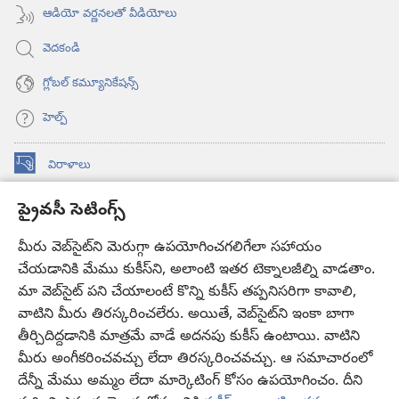
ఆడియో వర్ణనలతో వీడియోలు
వెదకండి
గ్లోబల్‌ కమ్యూనికేషన్స్‌
హెల్ప్‌
విరాళాలు
(కొత్త
విండో
ప్రైవసీ సెటింగ్స్
ఓపెన్‌
కావలికోట ఆన్‌లైన్‌ లైబ్రరీ
(కొత్త
అవుతుంది)
విండో
మీరు వెబ్‌సైట్‌ని మెరుగ్గా ఉపయోగించగలిగేలా సహాయం
®
JW Hub
ఓపెన్‌
చేయడానికి మేము కుకీస్‌ని, అలాంటి ఇతర టెక్నాలజీల్ని వాడతాం.
(కొత్త
అవుతుంది)
విండో
మా వెబ్‌సైట్‌ పని చేయాలంటే కొన్ని కుకీస్‌ తప్పనిసరిగా కావాలి,
JW లైబ్రరీ
యాప్‌
ఓపెన్‌
వాటిని మీరు తిరస్కరించలేరు. అయితే, వెబ్‌సైట్‌ని ఇంకా బాగా
అవుతుంది)
తీర్చిదిద్దడానికి మాత్రమే వాడే అదనపు కుకీస్‌ ఉంటాయి. వాటిని
కావలికోట లైబ్రరీ
మీరు అంగీకరించవచ్చు లేదా తిరస్కరించవచ్చు. ఆ సమాచారంలో
దేన్నీ మేము అమ్మం లేదా మార్కెటింగ్‌ కోసం ఉపయోగించం. దీని