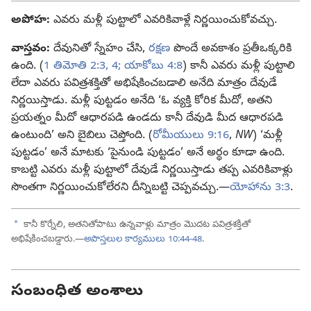
అపోహ:
ఎవరు మళ్లీ పుట్టాలో ఎవరికివాళ్లే నిర్ణయించుకోవచ్చు.
వాస్తవం:
దేవునితో స్నేహం చేసి,
రక్షణ
పొందే అవకాశం ప్రతీఒక్కరికి
ఉంది. (
1 తిమోతి 2:3, 4;
యాకోబు 4:8
) కానీ ఎవరు మళ్లీ పుట్టాలి
లేదా ఎవరు పవిత్రశక్తితో అభిషేకించబడాలి అనేది మాత్రం దేవుడే
నిర్ణయిస్తాడు. మళ్లీ పుట్టడం అనేది ‘ఓ వ్యక్తి కోరిక మీదో, అతని
ప్రయత్నం మీదో ఆధారపడి ఉండదు కానీ దేవుడి మీద ఆధారపడి
ఉంటుంది’ అని బైబిలు చెప్తోంది. (
రోమీయులు 9:16
,
NW
) ‘మళ్లీ
పుట్టడం’ అనే మాటకు ‘పైనుండి పుట్టడం’ అనే అర్థం కూడా ఉంది.
కాబట్టి ఎవరు మళ్లీ పుట్టాలో దేవుడే నిర్ణయిస్తాడు తప్ప ఎవరికివాళ్లు
సొంతగా నిర్ణయించుకోలేరని దీన్నిబట్టి చెప్పవచ్చు.—
యోహాను 3:3
.
a
కానీ కొర్నేలి, అతనితోపాటు ఉన్నవాళ్లు మాత్రం మొదట పవిత్రశక్తితో
అభిషేకించబడ్డారు.—
అపొస్తలుల కార్యములు 10:44-48
.
సంబంధిత అంశాలు