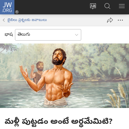
JW.ORG
లాగిన్
సైట్
JW.ORGలో
మె
(కొత్త
భాష
వెదకండి
చూ
విండో
బైబిలు ప్రశ్నలకు జవాబులు
మార్చండి
ఓపెన్‌
అవుతుంది)
భాష
మళ్లీ పుట్టడం అంటే అర్థమేమిటి?