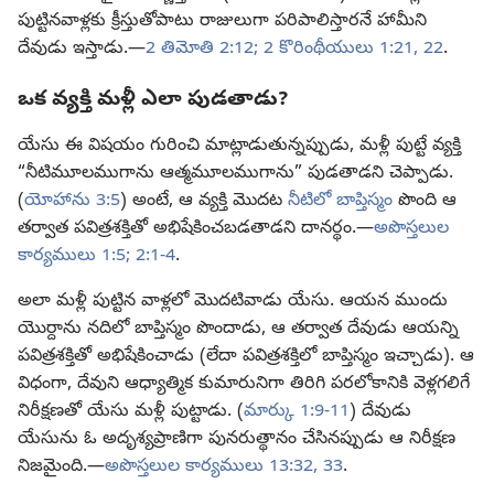
పుట్టినవాళ్లకు క్రీస్తుతోపాటు రాజులుగా పరిపాలిస్తారనే హామీని
దేవుడు ఇస్తాడు.—
2 తిమోతి 2:12;
2 కొరింథీయులు 1:21, 22
.
ఒక వ్యక్తి మళ్లీ ఎలా పుడతాడు?
యేసు ఈ విషయం గురించి మాట్లాడుతున్నప్పుడు, మళ్లీ పుట్టే వ్యక్తి
“నీటిమూలముగాను ఆత్మమూలముగాను” పుడతాడని చెప్పాడు.
(
యోహాను 3:5
) అంటే, ఆ వ్యక్తి మొదట
నీటిలో బాప్తిస్మం
పొంది ఆ
తర్వాత పవిత్రశక్తితో అభిషేకించబడతాడని దానర్థం.—
అపొస్తలుల
కార్యములు 1:5;
2:1-4
.
అలా మళ్లీ పుట్టిన వాళ్లలో మొదటివాడు యేసు. ఆయన ముందు
యొర్దాను నదిలో బాప్తిస్మం పొందాడు, ఆ తర్వాత దేవుడు ఆయన్ని
పవిత్రశక్తితో అభిషేకించాడు (లేదా పవిత్రశక్తిలో బాప్తిస్మం ఇచ్చాడు). ఆ
విధంగా, దేవుని ఆధ్యాత్మిక కుమారునిగా తిరిగి పరలోకానికి వెళ్లగలిగే
నిరీక్షణతో యేసు మళ్లీ పుట్టాడు. (
మార్కు 1:9-11
) దేవుడు
యేసును ఓ అదృశ్యప్రాణిగా పునరుత్థానం చేసినప్పుడు ఆ నిరీక్షణ
నిజమైంది.—
అపొస్తలుల కార్యములు 13:32, 33
.