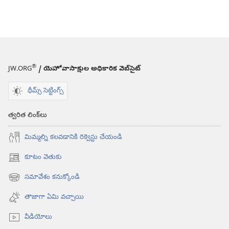
®
JW.ORG
/ యెహోవాసాక్షుల అధికారిక వెబ్‌సైట్‌
థీమ్స్ సెట్టింగ్స్
త్వరిత లింక్‌లు
మిమ్మల్ని కలవడానికి రిక్వెస్టు చేయండి
కూటం వెతుకు
(కొత్త
విండో
సమావేశం కనుక్కోండి
(కొత్త
ఓపెన్‌
విండో
అవుతుంది)
తాజాగా ఏమి వచ్చాయి
ఓపెన్‌
అవుతుంది)
వీడియోలు