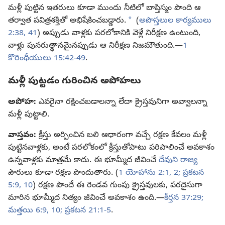
మళ్లీ పుట్టిన ఇతరులు కూడా ముందు నీటిలో బాప్తిస్మం పొంది ఆ
a
తర్వాత పవిత్రశక్తితో అభిషేకించబడ్డారు.
(
అపొస్తలుల కార్యములు
2:38,
41
) అప్పుడు వాళ్లకు పరలోకానికి వెళ్లే నిరీక్షణ ఉంటుంది,
వాళ్లు పునరుత్థానమైనప్పుడు ఆ నిరీక్షణ నిజమౌతుంది.—
1
కొరింథీయులు 15:42-49
.
మళ్లీ పుట్టడం గురించిన అపోహలు
అపోహ:
ఎవరైనా రక్షించబడాలన్నా లేదా క్రైస్తవునిగా అవ్వాలన్నా
మళ్లీ పుట్టాలి.
వాస్తవం:
క్రీస్తు అర్పించిన బలి ఆధారంగా వచ్చే రక్షణ కేవలం మళ్లీ
పుట్టినవాళ్లకు, అంటే పరలోకంలో క్రీస్తుతోపాటు పరిపాలించే అవకాశం
ఉన్నవాళ్లకు మాత్రమే కాదు. ఈ భూమ్మీద జీవించే
దేవుని రాజ్య
పౌరులు కూడా రక్షణ పొందుతారు. (
1 యోహాను 2:1, 2;
ప్రకటన
5:9, 10
) రక్షణ పొందే ఈ రెండవ గుంపు క్రైస్తవులకు, పరదైసుగా
మారిన భూమ్మీద నిత్యం జీవించే అవకాశం ఉంది.—
కీర్తన 37:29;
మత్తయి 6:9, 10;
ప్రకటన 21:1-5
.