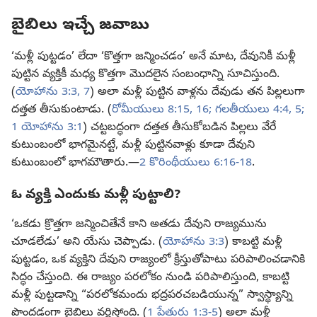
బైబిలు ఇచ్చే జవాబు
‘మళ్లీ పుట్టడం’ లేదా ‘కొత్తగా జన్మించడం’ అనే మాట, దేవునికీ మళ్లీ
పుట్టిన వ్యక్తికీ మధ్య కొత్తగా మొదలైన సంబంధాన్ని సూచిస్తుంది.
(
యోహాను 3:3,
7
) అలా మళ్లీ పుట్టిన వాళ్లను దేవుడు తన పిల్లలుగా
దత్తత తీసుకుంటాడు. (
రోమీయులు 8:15, 16;
గలతీయులు 4:4, 5;
1 యోహాను 3:1
) చట్టబద్ధంగా దత్తత తీసుకోబడిన పిల్లలు వేరే
కుటుంబంలో భాగమైనట్టే, మళ్లీ పుట్టినవాళ్లు కూడా దేవుని
కుటుంబంలో భాగమౌతారు.—
2 కొరింథీయులు 6:16-18
.
ఓ వ్యక్తి ఎందుకు మళ్లీ పుట్టాలి?
‘ఒకడు క్రొత్తగా జన్మించితేనే కాని అతడు దేవుని రాజ్యమును
చూడలేడు’ అని యేసు చెప్పాడు. (
యోహాను 3:3
) కాబట్టి మళ్లీ
పుట్టడం, ఒక వ్యక్తిని దేవుని రాజ్యంలో క్రీస్తుతోపాటు పరిపాలించడానికి
సిద్ధం చేస్తుంది. ఈ రాజ్యం పరలోకం నుండి పరిపాలిస్తుంది, కాబట్టి
మళ్లీ పుట్టడాన్ని “పరలోకమందు భద్రపరచబడియున్న” స్వాస్థ్యాన్ని
పొందడంగా బైబిలు వర్ణిస్తోంది. (
1 పేతురు 1:3-5
) అలా మళ్లీ