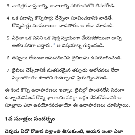
చారిత్రక వాస్తవాల్ని, ఆచారాల్ని పరిగణనలోకి తీసుకోండి.
ఒక పదాన్ని కొన్నిసార్లు దేన్నైనా సూచించడానికి వాడితే,
కొన్నిసార్లు మామూలుగా వాడతారు. ఆ తేడా చూడండి.
ఏదైనా ఒక పనిని ఒక వ్యక్తి స్వయంగా చేయకపోయినా దాన్ని
a
అతని పనిగా చెప్తారు.
ఆ విషయాన్ని గుర్తించండి.
తప్పులు లేకుండా అనువదించిన బైబిలును ఉపయోగించండి.
బైబిలు చెప్పేదానికీ మతపరమైన తప్పుడు ఆలోచనలు లేదా
సిద్ధాంతాలకూ పొంతన కుదర్చాలని ప్రయత్నించకండి.
ఈ కింద కొన్ని ఉదాహరణలు ఇచ్చాం. బైబిల్లో పొంతనలేని విధంగా
ఉన్నాయనిపించే కొన్ని భాగాలను సరిగ్గా అర్థం చేసుకోవడానికి ఆ
సూత్రాలు ఎలా ఉపయోగపడతాయో ఈ ఉదాహరణలు చూపిస్తాయి.
1వ సూత్రం: సందర్భం
దేవుడు ఏడో రోజున విశ్రాంతి తీసుకుంటే, ఆయన ఇంకా ఎలా