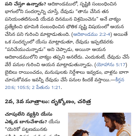
పని చేస్తూ ఉన్నాడు?
ఆదికాండములో, సృష్టికి సంబంధించిన
భాగంలోని సందర్భాన్ని చూస్తే, దేవుడు “తాను చేసిన తన
పనియంతటినుండి యేడవ దినమున విశ్రమించెను” అనే వాక్యం
ప్రత్యేకించి భూమికి సంబంధించిన భౌతిక సృష్టి విషయంలో ఆయన
చేసిన పని గురించి మాట్లాడుతుంది. (
ఆదికాండము 2:2-4
) అయితే
ఒక సందర్భంలో యేసు మాట్లాడుతూ, దేవుడు ఇప్పటివరకు
“పనిచేయుచున్నాడు” అని చెప్పాడు, అయినా ఆయన
ఆదికాండములోని వాక్యం తప్పని అనలేదు. ఎందుకంటే, దేవుడు చేసే
వేరే పనుల గురించి ఆయన మాట్లాడుతున్నాడు. (
యోహాను 5:17
)
బైబిలు రాయించడం, మనుషులకు నిర్దేశాలు ఇవ్వడం, వాళ్లను బాగా
చూసుకోవడం ఇవన్నీ దేవుడు చేసే పనుల కిందకే వస్తాయి.—
కీర్తన
20:6;
105:5;
2 పేతురు 1:21
.
2వ, 3వ సూత్రాలు: దృక్కోణం, చరిత్ర
చూపులేని వ్యక్తిని యేసు
ఎక్కడ బాగుచేశాడు?
యేసు
“యెరికో పట్టణమునకు