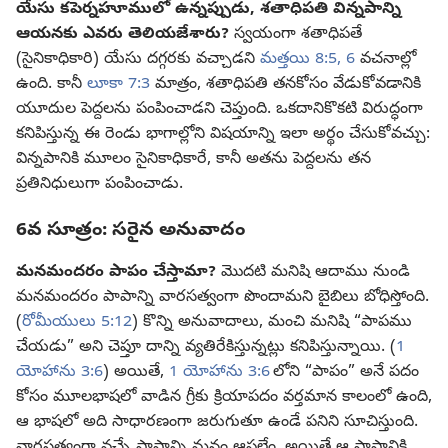
యేసు కపెర్నహూములో ఉన్నప్పుడు, శతాధిపతి విన్నపాన్ని
ఆయనకు ఎవరు తెలియజేశారు?
స్వయంగా శతాధిపతే
(సైనికాధికారి) యేసు దగ్గరకు వచ్చాడని
మత్తయి 8:5, 6
వచనాల్లో
ఉంది. కానీ
లూకా 7:3
మాత్రం, శతాధిపతి తనకోసం వేడుకోవడానికి
యూదుల పెద్దలను పంపించాడని చెప్తుంది. ఒకదానికొకటి విరుద్ధంగా
కనిపిస్తున్న ఈ రెండు భాగాల్లోని విషయాన్ని ఇలా అర్థం చేసుకోవచ్చు:
విన్నపానికి మూలం సైనికాధికారే, కానీ అతను పెద్దలను తన
ప్రతినిధులుగా పంపించాడు.
6వ సూత్రం: సరైన అనువాదం
మనమందరం పాపం చేస్తామా?
మొదటి మనిషి ఆదాము నుండి
మనమందరం పాపాన్ని వారసత్వంగా పొందామని బైబిలు బోధిస్తోంది.
(
రోమీయులు 5:12
) కొన్ని అనువాదాలు, మంచి మనిషి “పాపము
చేయడు” అని చెప్తూ దాన్ని వ్యతిరేకిస్తున్నట్లు కనిపిస్తున్నాయి. (
1
యోహాను 3:6
) అయితే,
1 యోహాను 3:6
లోని “పాపం” అనే పదం
కోసం మూలభాషలో వాడిన గ్రీకు క్రియాపదం వర్తమాన కాలంలో ఉంది,
ఆ భాషలో అది సాధారణంగా జరుగుతూ ఉండే పనిని సూచిస్తుంది.
వారసత్వంగా వచ్చే పాపాన్ని మనం ఆపలేం. అయితే ఆ పాపానికి,