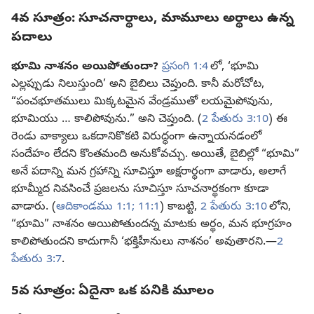
4వ సూత్రం: సూచనార్థాలు, మామూలు అర్థాలు ఉన్న
పదాలు
భూమి నాశనం అయిపోతుందా?
ప్రసంగి 1:4
లో, ‘భూమి
ఎల్లప్పుడు నిలుస్తుంది’ అని బైబిలు చెప్తుంది. కానీ మరోచోట,
“పంచభూతములు మిక్కటమైన వేండ్రముతో లయమైపోవును,
భూమియు … కాలిపోవును.” అని చెప్తుంది. (
2 పేతురు 3:10
) ఈ
రెండు వాక్యాలు ఒకదానికొకటి విరుద్ధంగా ఉన్నాయనడంలో
సందేహం లేదని కొంతమంది అనుకోవచ్చు. అయితే, బైబిల్లో “భూమి”
అనే పదాన్ని మన గ్రహాన్ని సూచిస్తూ అక్షరార్థంగా వాడారు, అలాగే
భూమ్మీద నివసించే ప్రజలను సూచిస్తూ సూచనార్థకంగా కూడా
వాడారు. (
ఆదికాండము 1:1;
11:1
) కాబట్టి,
2 పేతురు 3:10
లోని,
“భూమి” నాశనం అయిపోతుందన్న మాటకు అర్థం, మన భూగ్రహం
కాలిపోతుందని కాదుగానీ ‘భక్తిహీనులు నాశనం’ అవుతారని.—
2
పేతురు 3:7
.
5వ సూత్రం: ఏదైనా ఒక పనికి మూలం