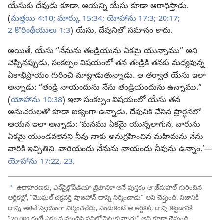
యేసుకు దేవుడు కూడా. ఆయన్ని యేసు కూడా ఆరాధిస్తాడు.
(
మత్తయి 4:10;
మార్కు 15:34;
యోహాను 17:3;
20:17;
2 కొరింథీయులు 1:3
) యేసు, దేవునితో సమానం కాదు.
అయితే, యేసు “నేనును తండ్రియును ఏకమై యున్నాము” అని
చెప్పినప్పుడు, సంకల్పం విషయంలో తన తండ్రికి తనకు మధ్యవున్న
ఏకాభిప్రాయం గురించి మాట్లాడుతున్నాడు. ఆ తర్వాత యేసు ఇలా
అన్నాడు: “తండ్రి నాయందును నేను తండ్రియందును ఉన్నాము.”
(
యోహాను 10:38
) ఇలా సంకల్పం విషయంలో యేసు తన
అనుచరులతో కూడా ఐక్యంగా ఉన్నాడు. దేవునికి చేసిన ప్రార్థనలో
ఆయన ఇలా అన్నాడు: ‘మనము ఏకమై యున్నలాగున, వారును
ఏకమై యుండవలెనని నీవు నాకు అనుగ్రహించిన మహిమను నేను
వారికి ఇచ్చితిని. వారియందు నేనును నాయందు నీవును ఉన్నాం.’—
యోహాను 17:22, 23
.
a
ఉదాహరణకు,
ఎన్‌సైక్లోపీడియా బ్రిటానికా
అనే పుస్తకం తాజ్‌మహల్‌ గురించిన
ఆర్టికల్లో, “మొఘల్‌ చక్రవర్తి షాజహాన్‌ దాన్ని నిర్మించాడు” అని చెప్తుంది. నిజానికి
దాన్ని అతనే స్వయంగా నిర్మించలేదు, ఎందుకంటే ఆ ఆర్టికల్‌, దాన్ని కట్టడానికి
“20,000 కంటే ఎక్కువ మందిని పనిలో పెట్టుకున్నారు” అని కూడా చెప్తుంది.