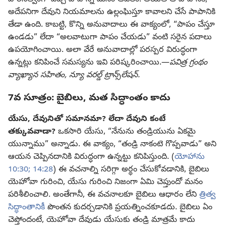
అదేపనిగా దేవుని నియమాలను ఉల్లంఘిస్తూ కావాలని చేసే పాపానికి
తేడా ఉంది. కాబట్టి, కొన్ని అనువాదాలు ఈ వాక్యంలో, “పాపం చేస్తూ
ఉండడు” లేదా “అలవాటుగా పాపం చేయడు” వంటి సరైన పదాలు
ఉపయోగించాయి. అలా వేరే అనువాదాల్లో పరస్పర విరుద్ధంగా
ఉన్నట్లు కనిపించే సమస్యను ఇవి పరిష్కరించాయి.—
పవిత్ర గ్రంథం
వ్యాఖ్యాన సహితం, న్యూ వరల్డ్‌ ట్రాన్స్‌లేషన్‌.
7వ సూత్రం: బైబిలు, మత సిద్ధాంతం కాదు
యేసు, దేవునితో సమానమా? లేదా దేవుని కంటే
తక్కువవాడా?
ఒకసారి యేసు, “నేనును తండ్రియును ఏకమై
యున్నాము” అన్నాడు. ఈ వాక్యం, “తండ్రి నాకంటె గొప్పవాడు” అని
ఆయన చెప్పినదానికి విరుద్ధంగా ఉన్నట్టు కనిపిస్తుంది. (
యోహాను
10:30;
14:28
) ఈ వచనాల్ని సరిగ్గా అర్థం చేసుకోవడానికి, బైబిలు
యెహోవా గురించి, యేసు గురించి నిజంగా ఏమి చెప్తుందో మనం
పరిశీలించాలి. అంతేగానీ, ఈ వచనాలకూ బైబిలు ఆధారం లేని
త్రిత్వ
సిద్ధాంతానికీ
పొంతన కుదర్చడానికి ప్రయత్నించకూడదు. బైబిలు ఏం
చెప్తోందంటే, యెహోవా దేవుడు యేసుకు తండ్రి మాత్రమే కాదు