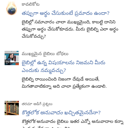
కావలికోట
తప్పుగా అర్థం చేసుకుంటే ప్రమాదం ఉందా?
బైబిల్లో సమాచారం చాలా ముఖ్యమైంది, కాబట్టి దానిని
తప్పుగా అర్థం చేసుకోకూడదు. మీరు బైబిల్ని ఎలా అర్థం
చేసుకోవచ్చు?
ముఖ్యమైన బైబిలు బోధలు
బైబిల్లో ఉన్న విషయాలను నిజమని మీరు
ఎందుకు నమ్మవచ్చు?
బైబిల్ని రాయించింది నిజంగా దేవుడే అయితే,
మిగతావాటికన్నా అది చాలా ప్రత్యేకంగా ఉండాలి.
తరచూ అడిగే ప్రశ్నలు
కొత్తలోక అనువాదం
ఖచ్చితమైనదేనా?
కొత్తలోక
అనువాదం బైబిలు ఇతర ఎన్నో అనువాదాల కన్నా