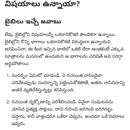
విషయాలు ఉన్నాయా?
బైబిలు ఇచ్చే జవాబు
లేవు, బైబిల్లోని విషయాలన్నీ ఒకదానికొకటి పొందికగా ఉన్నాయి.
బైబిల్లోని కొన్ని భాగాలు ఒకదానికొకటి విరుద్ధంగా ఉన్నాయని
అనిపించినా, ఈ కింద ఇచ్చిన వాటిలో ఒకటి లేదా అంతకంటే ఎక్కువ
సూత్రాలను మనసులో ఉంచుకుని ఆ భాగాలను చదివితే అవి సరిగ్గా
అర్థమౌతాయి:
సందర్భం ఏమిటో చూడండి. ఏ రచయిత రాసిందైనా
చదివేటప్పుడు సందర్భాన్ని పట్టించుకోకపోతే, అతను రాసినదాన్ని
అతనే వ్యతిరేకిస్తున్నట్లు కనిపిస్తుంది.
రచయిత దృక్కోణాన్ని పరిశీలించండి. ఏదైనా సంఘటనను
చూసిన ప్రత్యక్ష సాక్షులు, దాని గురించి జరిగింది జరిగినట్టు
చెప్తారు, కానీ వాళ్లందరూ ఒకేలా చెప్పరు, అందరూ ఒకే వివరాలు
ఇవ్వరు.