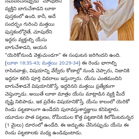
సమీపించినప్పుడు” చూపులేని
వ్యక్తిని బాగుచేశాడని లూకా
పుస్తకంలో ఉంది. కానీ, అదే
సందర్భం గురించి మత్తయి
పుస్తకంలోనైతే, చూపులేని
ఇద్దరు వ్యక్తుల్ని యేసు
బాగుచేశాడని, ఆయన
“యెరికోనుండి వెళ్లుచుండగా” ఈ సంఘటన జరిగిందని ఉంది.
(
లూకా 18:35-43;
మత్తయి 20:29-34
) ఈ రెండు భాగాల్ని
రాసినవాళ్లు, విషయాన్ని వేర్వేరు కోణాల్లో నుండి చెప్పారు, నిజానికి
ఇద్దరూ కలిసి పూర్తి వివరాలు ఇస్తున్నారు. యేసు ఎంతమందిని
బాగుచేశాడనే విషయానికొస్తే, ఇద్దరినని మత్తయి ప్రత్యేకంగా
చెప్తున్నాడు. అయితే లూకా మాత్రం యేసు మాట్లాడిన వ్యక్తి మీదే
దృష్టి నిలిపాడు. ఇక ప్రదేశం విషయానికొస్తే, యేసు కాలంలో యెరికో
రెండు పట్టణాలుగా ఉండేదని పురావస్తుశాస్త్రజ్ఞులు కనిపెట్టారు.
యూదుల పాత పట్టణం, రోమీయుల కొత్త పట్టణానికి కిలోమీటరున్నర
(1 మైలు) దూరంలో ఉండేది. ఈ అద్భుతం చేసినప్పుడు యేసు ఈ
రెండు పట్టణాలకు మధ్య ఉండివుంటాడు.