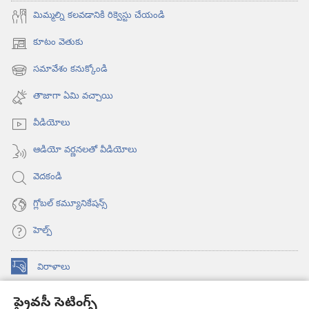
మిమ్మల్ని కలవడానికి రిక్వెస్టు చేయండి
కూటం వెతుకు
(కొత్త
విండో
సమావేశం కనుక్కోండి
(కొత్త
ఓపెన్‌
విండో
అవుతుంది)
తాజాగా ఏమి వచ్చాయి
ఓపెన్‌
అవుతుంది)
వీడియోలు
ఆడియో వర్ణనలతో వీడియోలు
వెదకండి
గ్లోబల్‌ కమ్యూనికేషన్స్‌
హెల్ప్‌
విరాళాలు
(కొత్త
విండో
ప్రైవసీ సెటింగ్స్
ఓపెన్‌
కావలికోట ఆన్‌లైన్‌ లైబ్రరీ