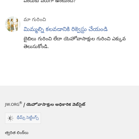
ఎందుకు వేరుగా ఉంటుంది?
మా గురించి
మిమ్మల్ని కలవడానికి రిక్వెస్టు చేయండి
బైబిలు గురించి లేదా యెహోవాసాక్షుల గురించి ఎక్కువ
తెలుసుకోండి.
®
JW.ORG
/ యెహోవాసాక్షుల అధికారిక వెబ్‌సైట్‌
థీమ్స్ సెట్టింగ్స్
త్వరిత లింక్‌లు