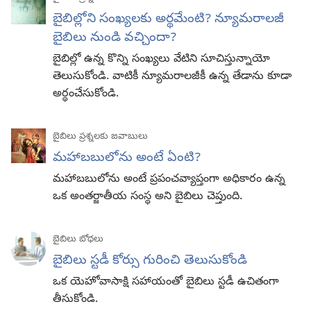
బైబిల్లోని సంఖ్యలకు అర్థమేంటి? న్యూమరాలజీ
బైబిలు నుండి వచ్చిందా?
బైబిల్లో ఉన్న కొన్ని సంఖ్యలు వేటిని సూచిస్తున్నాయో
తెలుసుకోండి. వాటికీ న్యూమరాలజీకీ ఉన్న తేడాను కూడా
అర్థంచేసుకోండి.
బైబిలు ప్రశ్నలకు జవాబులు
మహాబబులోను అంటే ఏంటి?
మహాబబులోను అంటే ప్రపంచవ్యాప్తంగా అధికారం ఉన్న
ఒక అంతర్జాతీయ సంస్థ అని బైబిలు చెప్తుంది.
బైబిలు బోధలు
బైబిలు స్టడీ కోర్సు గురించి తెలుసుకోండి
ఒక యెహోవాసాక్షి సహాయంతో బైబిలు స్టడీ ఉచితంగా
తీసుకోండి.