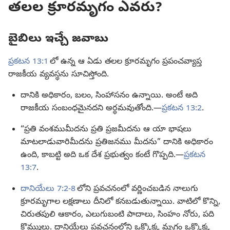
తలల క్రూరమృగం ఎవరు?
బైబిలు ఇచ్చే జవాబు
ప్రకటన 13:1
లో ఉన్న ఆ ఏడు తలల క్రూరమృగం ప్రపంచవ్యాప్త
రాజకీయ వ్యవస్థను సూచిస్తోంది.
దానికి అధికారం, బలం, సింహాసనం ఉన్నాయి. అంటే అది
రాజకీయ సంబంధమైనదని అర్థమవుతోంది.—
ప్రకటన 13:2
.
“ప్రతి వంశముమీదను ప్రతి ప్రజమీదను ఆ యా భాషలు
మాటలాడువారిమీదను ప్రతిజనము మీదను” దానికి అధికారం
ఉంది, కాబట్టి అది ఒక దేశ ప్రభుత్వం కంటే గొప్పది.—
ప్రకటన
13:7
.
దానియేలు 7:2-8
లోని ప్రవచనంలో వర్ణించబడిన నాలుగు
క్రూరమృగాల లక్షణాలు దీనిలో కనబడుతున్నాయి. వాటిలో కొన్ని,
చిరుతపులి ఆకారం, ఎలుగుబంటి పాదాలు, సింహం నోరు, పది
కొమ్ములు. దానియేలు ప్రవచనంలోని ఒక్కొక్క మృగం ఒక్కొక్క