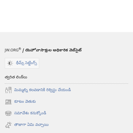
®
JW.ORG
/ యెహోవాసాక్షుల అధికారిక వెబ్‌సైట్‌
థీమ్స్ సెట్టింగ్స్
త్వరిత లింక్‌లు
మిమ్మల్ని కలవడానికి రిక్వెస్టు చేయండి
కూటం వెతుకు
(కొత్త
విండో
సమావేశం కనుక్కోండి
(కొత్త
ఓపెన్‌
విండో
అవుతుంది)
తాజాగా ఏమి వచ్చాయి
ఓపెన్‌