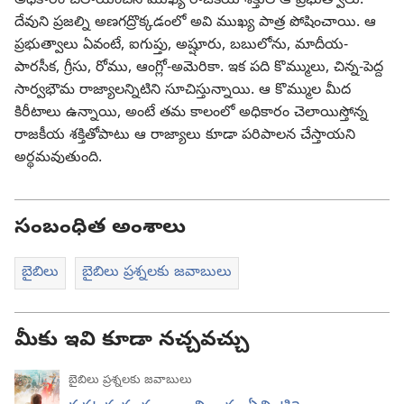
అధికారం చెలాయించిన ముఖ్య రాజకీయ శక్తులే ఆ ప్రభుత్వాలు.
దేవుని ప్రజల్ని అణగద్రొక్కడంలో అవి ముఖ్య పాత్ర పోషించాయి. ఆ
ప్రభుత్వాలు ఏవంటే, ఐగుప్తు, అష్షూరు, బబులోను, మాదీయ-
పారసీక, గ్రీసు, రోము, ఆంగ్లో-అమెరికా. ఇక పది కొమ్ములు, చిన్న-పెద్ద
సార్వభౌమ రాజ్యాలన్నిటిని సూచిస్తున్నాయి. ఆ కొమ్ముల మీద
కిరీటాలు ఉన్నాయి, అంటే తమ కాలంలో అధికారం చెలాయిస్తోన్న
రాజకీయ శక్తితోపాటు ఆ రాజ్యాలు కూడా పరిపాలన చేస్తాయని
అర్థమవుతుంది.
సంబంధిత అంశాలు
బైబిలు
బైబిలు ప్రశ్నలకు జవాబులు
మీకు ఇవి కూడా నచ్చవచ్చు
బైబిలు ప్రశ్నలకు జవాబులు