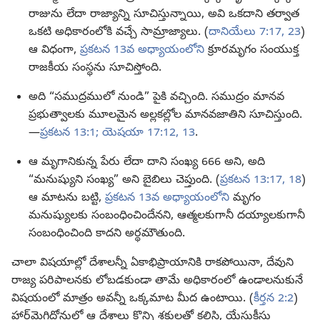
రాజును లేదా రాజ్యాన్ని సూచిస్తున్నాయి, అవి ఒకదాని తర్వాత
ఒకటి అధికారంలోకి వచ్చే సామ్రాజ్యాలు. (
దానియేలు 7:17,
23
)
ఆ విధంగా,
ప్రకటన 13వ అధ్యాయంలోని
క్రూరమృగం సంయుక్త
రాజకీయ సంస్థను సూచిస్తోంది.
అది “సముద్రములో నుండి” పైకి వచ్చింది. సముద్రం మానవ
ప్రభుత్వాలకు మూలమైన అల్లకల్లోల మానవజాతిని సూచిస్తుంది.
—
ప్రకటన 13:1;
యెషయా 17:12, 13
.
ఆ మృగానికున్న పేరు లేదా దాని సంఖ్య 666 అని, అది
“మనుష్యుని సంఖ్య” అని బైబిలు చెప్తుంది. (
ప్రకటన 13:17, 18
)
ఆ మాటను బట్టి,
ప్రకటన 13వ అధ్యాయంలోని
మృగం
మనుష్యులకు సంబంధించిందేనని, ఆత్మలకుగానీ దయ్యాలకుగానీ
సంబంధించింది కాదని అర్థమౌతుంది.
చాలా విషయాల్లో దేశాలన్నీ ఏకాభిప్రాయానికి రాకపోయినా, దేవుని
రాజ్య పరిపాలనకు లోబడకుండా తామే అధికారంలో ఉండాలనుకునే
విషయంలో మాత్రం అవన్నీ ఒక్కమాట మీద ఉంటాయి. (
కీర్తన 2:2
)
హార్‌మెగిద్దోనులో ఆ దేశాలు కొన్ని శక్తులతో కలిసి, యేసుక్రీస్తు