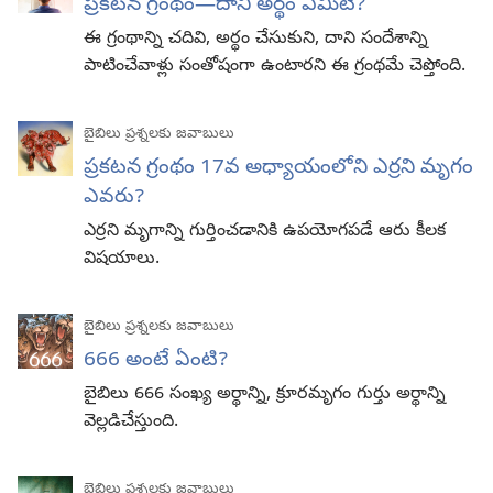
ప్రకటన గ్రంథం—దాని అర్థం ఏమిటి?
ఈ గ్రంథాన్ని చదివి, అర్థం చేసుకుని, దాని సందేశాన్ని
పాటించేవాళ్లు సంతోషంగా ఉంటారని ఈ గ్రంథమే చెప్తోంది.
బైబిలు ప్రశ్నలకు జవాబులు
ప్రకటన గ్రంథం 17వ అధ్యాయంలోని ఎర్రని మృగం
ఎవరు?
ఎర్రని మృగాన్ని గుర్తించడానికి ఉపయోగపడే ఆరు కీలక
విషయాలు.
బైబిలు ప్రశ్నలకు జవాబులు
666 అంటే ఏంటి?
బైబిలు 666 సంఖ్య అర్థాన్ని, క్రూరమృగం గుర్తు అర్థాన్ని
వెల్లడిచేస్తుంది.
బైబిలు ప్రశ్నలకు జవాబులు