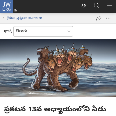
JW.ORG
లాగిన్
సైట్
JW.ORGలో
మె
(కొత్త
భాష
వెదకండి
చూ
విండో
బైబిలు ప్రశ్నలకు జవాబులు
మార్చండి
ఓపెన్‌
అవుతుంది)
భాష
ప్రకటన 13వ అధ్యాయంలోని ఏడు