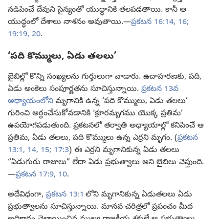
నడిపించే దేవుని సైన్యంతో యుద్ధానికి తలపడతాయి. కానీ ఆ
యుద్ధంలో దేశాలు నాశనం అవుతాయి.—
ప్రకటన 16:14,
16;
19:19, 20
.
‘పది కొమ్ములు, ఏడు తలలు’
బైబిల్లో కొన్ని సంఖ్యలను గుర్తులుగా వాడారు. ఉదాహరణకు, పది,
ఏడు అంకెలు సంపూర్ణతను సూచిస్తున్నాయి.
ప్రకటన 13వ
అధ్యాయంలోని
మృగానికి ఉన్న ‘పది కొమ్ములు, ఏడు తలలు’
గురించి అర్థంచేసుకోవడానికి ‘క్రూరమృగము యొక్క ప్రతిమ’
ఉపయోగపడుతుంది. ప్రకటనలో తర్వాతి అధ్యాయాల్లో కనిపించే ఆ
ప్రతిమ, ఏడు తలలు, పది కొమ్ములు ఉన్న ఎర్రని మృగం. (
ప్రకటన
13:1,
14, 15;
17:3
) ఈ ఎర్రని మృగానికున్న ఏడు తలలు
“ఏడుగురు రాజులు” లేదా ఏడు ప్రభుత్వాలు అని బైబిలు చెప్తుంది.
—
ప్రకటన 17:9, 10
.
అదేవిధంగా,
ప్రకటన 13:1
లోని మృగానికున్న ఏడుతలలు ఏడు
ప్రభుత్వాలను సూచిస్తున్నాయి. మానవ చరిత్రలో ప్రపంచం మీద