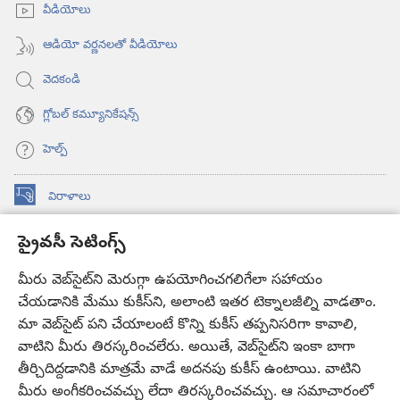
అవుతుంది)
వీడియోలు
ఆడియో వర్ణనలతో వీడియోలు
వెదకండి
గ్లోబల్‌ కమ్యూనికేషన్స్‌
హెల్ప్‌
విరాళాలు
(కొత్త
విండో
ప్రైవసీ సెటింగ్స్
ఓపెన్‌
కావలికోట ఆన్‌లైన్‌ లైబ్రరీ
(కొత్త
అవుతుంది)
విండో
మీరు వెబ్‌సైట్‌ని మెరుగ్గా ఉపయోగించగలిగేలా సహాయం
®
JW Hub
ఓపెన్‌
(కొత్త
చేయడానికి మేము కుకీస్‌ని, అలాంటి ఇతర టెక్నాలజీల్ని వాడతాం.
అవుతుంది)
విండో
మా వెబ్‌సైట్‌ పని చేయాలంటే కొన్ని కుకీస్‌ తప్పనిసరిగా కావాలి,
JW లైబ్రరీ
యాప్‌
ఓపెన్‌
వాటిని మీరు తిరస్కరించలేరు. అయితే, వెబ్‌సైట్‌ని ఇంకా బాగా
అవుతుంది)
తీర్చిదిద్దడానికి మాత్రమే వాడే అదనపు కుకీస్‌ ఉంటాయి. వాటిని
కావలికోట లైబ్రరీ
మీరు అంగీకరించవచ్చు లేదా తిరస్కరించవచ్చు. ఆ సమాచారంలో