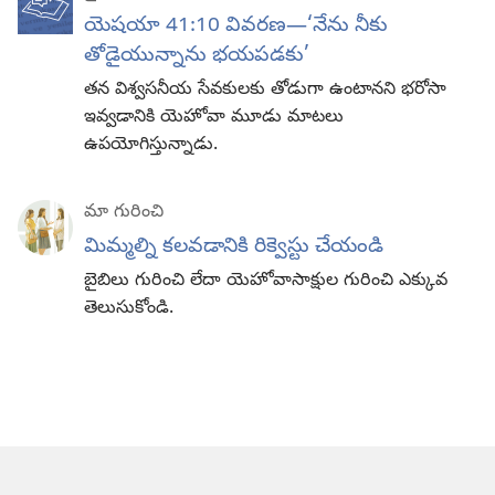
యెషయా 41:10 వివరణ—​‘నేను నీకు
తోడైయున్నాను భయపడకు’
తన విశ్వసనీయ సేవకులకు తోడుగా ఉంటానని భరోసా
ఇవ్వడానికి యెహోవా మూడు మాటలు
ఉపయోగిస్తున్నాడు.
మా గురించి
మిమ్మల్ని కలవడానికి రిక్వెస్టు చేయండి
బైబిలు గురించి లేదా యెహోవాసాక్షుల గురించి ఎక్కువ
తెలుసుకోండి.