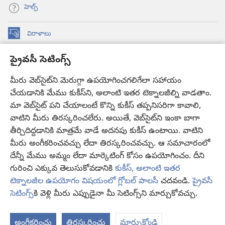
హెల్ప్‌
విరాళాలు
(కొత్త
విండో
ప్రైవసీ సెటింగ్స్
ఓపెన్‌
కావలికోట ఆన్‌లైన్‌ లైబ్రరీ
(కొత్త
అవుతుంది)
విండో
మీరు వెబ్‌సైట్‌ని మెరుగ్గా ఉపయోగించగలిగేలా సహాయం
®
JW Hub
ఓపెన్‌
చేయడానికి మేము కుకీస్‌ని, అలాంటి ఇతర టెక్నాలజీల్ని వాడతాం.
(కొత్త
అవుతుంది)
విండో
మా వెబ్‌సైట్‌ పని చేయాలంటే కొన్ని కుకీస్‌ తప్పనిసరిగా కావాలి,
JW లైబ్రరీ
యాప్‌
ఓపెన్‌
వాటిని మీరు తిరస్కరించలేరు. అయితే, వెబ్‌సైట్‌ని ఇంకా బాగా
అవుతుంది)
తీర్చిదిద్దడానికి మాత్రమే వాడే అదనపు కుకీస్‌ ఉంటాయి. వాటిని
కావలికోట లైబ్రరీ
మీరు అంగీకరించవచ్చు లేదా తిరస్కరించవచ్చు. ఆ సమాచారంలో
దేన్నీ మేము అమ్మం లేదా మార్కెటింగ్‌ కోసం ఉపయోగించం. దీని
గురించి ఎక్కువ తెలుసుకోవడానికి
కుకీస్, అలాంటి ఇతర
టెక్నాలజీల ఉపయోగం విషయంలో గ్లోబల్ పాలసీ
చదవండి.
ప్రైవసీ
Copyright
© 2026 Watch Tower Bible and Tract Society of Pennsylvania.
సెటింగ్స్‌
కి వెళ్లి మీరు ఎప్పుడైనా మీ సెటింగ్స్‌ని మార్చుకోవచ్చు.
వినియోగంపై షరతులు
|
ప్రైవసీ పాలసీ
|
ప్రైవసీ సెటింగ్స్
అంగీకరించు
తిరస్కరించు
మార్చుకోండి