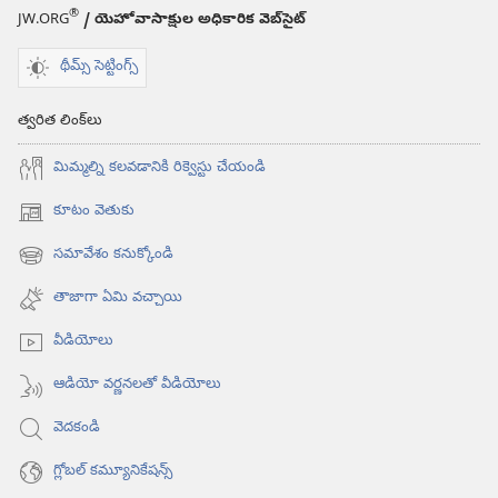
®
JW.ORG
/ యెహోవాసాక్షుల అధికారిక వెబ్‌సైట్‌
థీమ్స్ సెట్టింగ్స్
త్వరిత లింక్‌లు
మిమ్మల్ని కలవడానికి రిక్వెస్టు చేయండి
కూటం వెతుకు
(కొత్త
విండో
సమావేశం కనుక్కోండి
(కొత్త
ఓపెన్‌
విండో
అవుతుంది)
తాజాగా ఏమి వచ్చాయి
ఓపెన్‌
అవుతుంది)
వీడియోలు
ఆడియో వర్ణనలతో వీడియోలు
వెదకండి
గ్లోబల్‌ కమ్యూనికేషన్స్‌