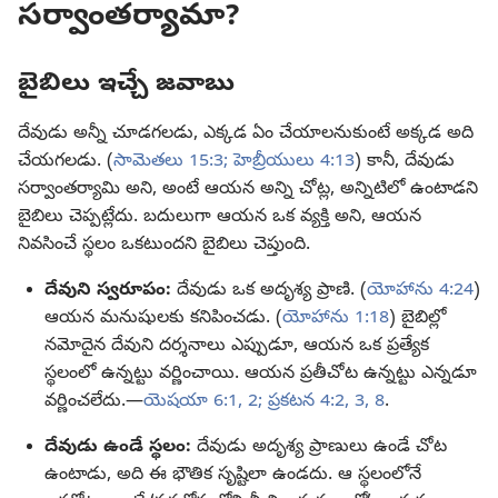
సర్వాంతర్యామా?
బైబిలు ఇచ్చే జవాబు
దేవుడు అన్నీ చూడగలడు, ఎక్కడ ఏం చేయాలనుకుంటే అక్కడ అది
చేయగలడు. (
సామెతలు 15:3;
హెబ్రీయులు 4:13
) కానీ, దేవుడు
సర్వాంతర్యామి అని, అంటే ఆయన అన్ని చోట్ల, అన్నిటిలో ఉంటాడని
బైబిలు చెప్పట్లేదు. బదులుగా ఆయన ఒక వ్యక్తి అని, ఆయన
నివసించే స్థలం ఒకటుందని బైబిలు చెప్తుంది.
దేవుని స్వరూపం:
దేవుడు ఒక అదృశ్య ప్రాణి. (
యోహాను 4:24
)
ఆయన మనుషులకు కనిపించడు. (
యోహాను 1:18
) బైబిల్లో
నమోదైన దేవుని దర్శనాలు ఎప్పుడూ, ఆయన ఒక ప్రత్యేక
స్థలంలో ఉన్నట్టు వర్ణించాయి. ఆయన ప్రతీచోట ఉన్నట్టు ఎన్నడూ
వర్ణించలేదు.—
యెషయా 6:1, 2;
ప్రకటన 4:2, 3,
8
.
దేవుడు ఉండే స్థలం:
దేవుడు అదృశ్య ప్రాణులు ఉండే చోట
ఉంటాడు, అది ఈ భౌతిక సృష్టిలా ఉండదు. ఆ స్థలంలోనే