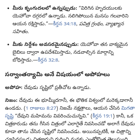
మీరు కృంగుదలలో ఉన్నప్పుడు:
“విరిగిన హృదయులకు
యెహోవా దగ్గరలో ఉన్నాడు. నలిగిపోయిన మనసు గలవారిని
ఆయన రక్షిస్తాడు.”—
కీర్తన 34:18
,
పవిత్ర గ్రంథం, వ్యాఖ్యాన
సహితం.
మీకు నిర్దేశం అవసరమైనప్పుడు:
యెహోవా తన వాక్యమైన
బైబిలు ద్వారా ఉపదేశమిస్తాడు, నడవాల్సిన మార్గాన్ని
బోధిస్తాడు.—
కీర్తన 32:8
.
సర్వాంతర్యామి అనే విషయంలో అపోహలు
అపోహ:
దేవుడు సృష్టిలో ప్రతీచోట ఉన్నాడు.
నిజం:
దేవుడు ఈ భూమ్మీదగానీ, ఈ భౌతిక విశ్వంలో మరెక్కడాగానీ
ఉండడు. (
1 రాజులు 8:27
) నిజమే నక్షత్రాలు, ఆయన చేసిన
మిగతా
సృష్టి
“దేవుని మహిమను వివరించుచున్నవి.” (
కీర్తన 19:1
) కానీ, ఒక
చిత్రకారుడు తను గీసిన చిత్రంలో ఎలాగైతే నివసించడో అలాగే దేవుడు
కూడా తాను చేసిన సృష్టిలో నివసించడు. అయినప్పటికీ, ఆ చిత్రాన్ని
చూసినప్పుడు చిత్రకారుని గురించి మనకు ఎంతోకొంత తెలుస్తుంది.