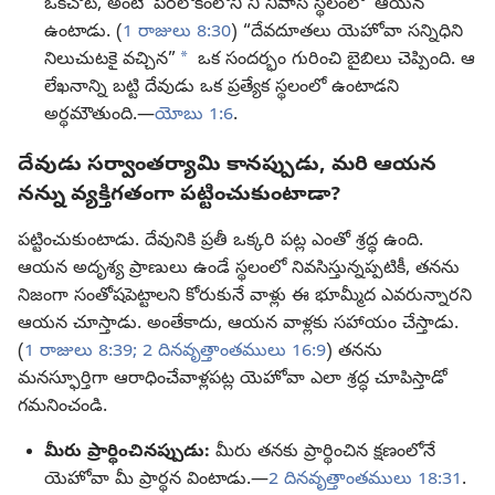
ఒకచోట, అంటే ‘పరలోకంలోని నీ నివాస స్థలంలో’ ఆయన
ఉంటాడు. (
1 రాజులు 8:30
) “దేవదూతలు యెహోవా సన్నిధిని
a
నిలుచుటకై వచ్చిన”
ఒక సందర్భం గురించి బైబిలు చెప్పింది. ఆ
లేఖనాన్ని బట్టి దేవుడు ఒక ప్రత్యేక స్థలంలో ఉంటాడని
అర్థమౌతుంది.—
యోబు 1:6
.
దేవుడు సర్వాంతర్యామి కానప్పుడు, మరి ఆయన
నన్ను వ్యక్తిగతంగా పట్టించుకుంటాడా?
పట్టించుకుంటాడు. దేవునికి ప్రతీ ఒక్కరి పట్ల ఎంతో శ్రద్ధ ఉంది.
ఆయన అదృశ్య ప్రాణులు ఉండే స్థలంలో నివసిస్తున్నప్పటికీ, తనను
నిజంగా సంతోషపెట్టాలని కోరుకునే వాళ్లు ఈ భూమ్మీద ఎవరున్నారని
ఆయన చూస్తాడు. అంతేకాదు, ఆయన వాళ్లకు సహాయం చేస్తాడు.
(
1 రాజులు 8:39;
2 దినవృత్తాంతములు 16:9
) తనను
మనస్ఫూర్తిగా ఆరాధించేవాళ్లపట్ల యెహోవా ఎలా శ్రద్ధ చూపిస్తాడో
గమనించండి.
మీరు ప్రార్థించినప్పుడు:
మీరు తనకు ప్రార్థించిన క్షణంలోనే
యెహోవా మీ ప్రార్థన వింటాడు.—
2 దినవృత్తాంతములు 18:31
.