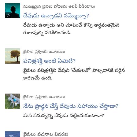
ముఖ్యమైన బైబిలు బోధలను తెలిపే వీడియోలు
దేవుడు ఉన్నాడని నమ్మొచ్చా?
దేవుడు ఉన్నాడు అని చూపించే కొన్ని అర్థవంతమైన
రుజువుల్ని పరిశీలించండి.
బైబిలు ప్రశ్నలకు జవాబులు
పవిత్రశక్తి అంటే ఏమిటి?
బైబిలు పవిత్రశక్తిని దేవుని ‘చేతులతో’ పోల్చడానికి సరైన
కారణమే ఉంది.
బైబిలు ప్రశ్నలకు జవాబులు
నేను ప్రార్థన చేస్తే దేవుడు సహాయం చేస్తాడా?
మన సమస్యల్ని దేవుడు పట్టించుకుంటాడా?
బైబిలు వచనాల వివరణ