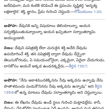
అదేవిధంగా, మన కంటికి కనిపించే ఈ ప్రపంచం సృష్టికర్త ‘అదృశ్య
లక్షణాలైన’ శక్తి, జ్ఞానం, ప్రేమ గురించి చెప్తుంది.—
రోమీయులు 1:20
.
అపోహ:
దేవునికి అన్ని విషయాలు తెలియాలన్నా, ఆయన
సర్వశక్తిమంతుడవ్వాలన్నా ఆయన ఖచ్చితంగా సర్వాంతర్యామి
అయ్యుండాలి.
నిజం:
దేవుని పవిత్రశక్తి లేదా చురుకైన శక్తి అనేది దేవుడు
ఉపయోగించే శక్తి. తన పవిత్రశక్తి ద్వారా దేవుడు దేన్నైనా
తెలుసుకోగలడు, ఏ సమయంలోనైనా, ఎక్కడైనా, ఏదైనా చేయగలడు.
దానికోసం ఆయనే అక్కడ ఉండనక్కర్లేదు.—
కీర్తన 139:7
.
అపోహ:
“నేను ఆకాశమునకెక్కినను నీవు అక్కడను ఉన్నావు నేను
పాతాళమందు పండుకొనినను నీవు అక్కడను ఉన్నావు” అని
కీర్తన
139:8
లో ఉన్న మాటలు దేవుడు సర్వాంతర్యామి అని చెప్తున్నాయి.
నిజం:
ఈ లేఖనం దేవుడు ఉండే స్థలం గురించి మట్లాడట్లేదు. కానీ,
దేవుడు చేరుకోలేని స్థలమంటూ ఏదీ ఉండదు, ఆయన మన తరఫున