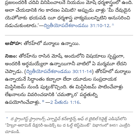
ప్రజలందరికీ చదివి వినిపించాలనే నియమం మోషే ధర్మశాస్త్రంలో ఉంది.
అలా చేయడానికి గల కారణం ఏమిటి? అప్పుడు వాళ్లు ‘మీ దేవుడైన
యెహోవాకు భయపడి యీ ధర్మశాస్త్ర వాక్యములన్నిటిని అనుసరించి
c
నడుచుకుంటారు.’—
ద్వితీయోపదేశకాండము 31:10-12
.
అపోహ:
తోరహ్‌లో మర్మాలు ఉన్నాయి.
నిజం:
తోరహ్‌ను రాసిన మోషే, అందులోని విషయాలు స్పష్టంగా,
అందరికీ అర్థమయ్యేలా ఉన్నాయిగానీ వాటిలో ఏ మర్మమూ లేదని
చెప్పాడు. (
ద్వితీయోపదేశకాండము 30:11-14
) తోరహ్‌లో మర్మాలు
ఉన్నాయనే సిద్ధాంతం కబ్బాలా లేదా యూదుల సంప్రదాయక
మిస్టిసిజమ్‌ నుండి పుట్టుకొచ్చింది. ఈ మిస్టిసిజమ్‌ పాటించేవాళ్లు
లేఖనాలను వివరించడానికి ‘చమత్కార’ పద్ధతుల్ని
d
ఉపయోగించేవాళ్లు.
—
2 పేతురు 1:16
.
a
ద స్ట్రాంగెస్ట్‌ స్ట్రారాంగ్స్‌ ఎగ్సాస్టివ్‌ కన్‌కార్డెన్స్‌ ఆఫ్‌ ద బైబిల్‌
రివైజ్డ్‌ ఎడిషన్‌లోని
“హీబ్రూ-అరామిక్‌ డిక్షనరీ-ఇండెక్స్‌ టు ద ఓల్డ్‌ టెస్ట్‌మెంట్‌” విభాగంలో 8451 ఎంట్రీని
చూడండి.