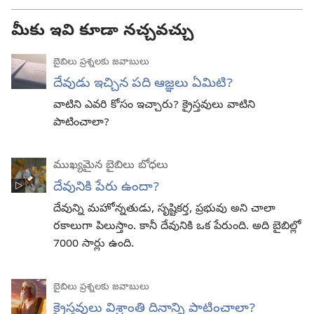
మీకు ఇవి కూడా నచ్చవచ్చు
బైబిలు ప్రశ్నలకు జవాబులు
దేవుడు ఇచ్చిన పది ఆజ్ఞలు ఏమిటి?
వాటిని ఎవరి కోసం ఇచ్చారు? క్రైస్తవులు వాటిని
పాటించాలా?
ముఖ్యమైన బైబిలు బోధలు
దేవునికి పేరు ఉందా?
దేవున్ని మహోన్నతుడు, సృష్టికర్త, ప్రభువు అని చాలా
రకాలుగా పిలుస్తాం. కానీ దేవునికి ఒక పేరుంది. అది బైబిల్లో
7000 సార్లు ఉంది.
బైబిలు ప్రశ్నలకు జవాబులు
క్రైస్తవులు విశ్రాంతి దినాన్ని పాటించాలా?