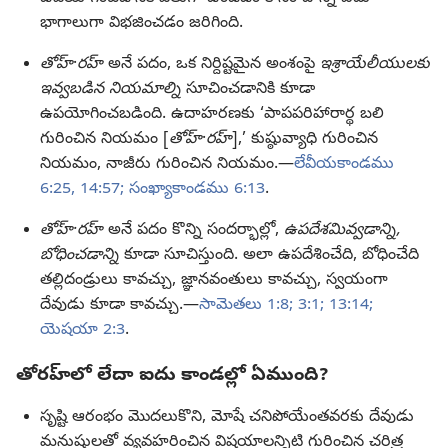
భాగాలుగా విభజించడం జరిగింది.
తోహ్‌
·
రహ్‌
అనే పదం, ఒక నిర్దిష్టమైన అంశంపై
ఇశ్రాయేలీయులకు
ఇవ్వబడిన నియమాల్ని
సూచించడానికి కూడా
ఉపయోగించబడింది. ఉదాహరణకు ‘పాపపరిహారార్థ బలి
గురించిన నియమం [
తోహ్‌
·
రహ్‌
],’ కుష్ఠువ్యాధి గురించిన
నియమం, నాజీరు గురించిన నియమం.—
లేవీయకాండము
6:25,
14:57;
సంఖ్యాకాండము 6:13
.
తోహ్‌·రహ్‌
అనే పదం కొన్ని సందర్భాల్లో,
ఉపదేశమివ్వడాన్ని,
బోధించడాన్ని
కూడా సూచిస్తుంది. అలా ఉపదేశించేది, బోధించేది
తల్లిదండ్రులు కావచ్చు, జ్ఞానవంతులు కావచ్చు, స్వయంగా
దేవుడు కూడా కావచ్చు.—
సామెతలు 1:8;
3:1;
13:14;
యెషయా 2:3
.
తోరహ్‌లో లేదా ఐదు కాండల్లో ఏముంది?
సృష్టి ఆరంభం మొదలుకొని, మోషే చనిపోయేంతవరకు దేవుడు
మనుషులతో వ్యవహరించిన విషయాలన్నిటి గురించిన చరిత్ర