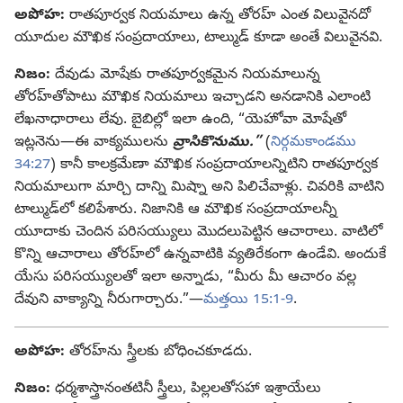
అపోహ:
రాతపూర్వక నియమాలు ఉన్న తోరహ్‌ ఎంత విలువైనదో
యూదుల మౌఖిక సంప్రదాయాలు, టాల్ముడ్‌ కూడా అంతే విలువైనవి.
నిజం:
దేవుడు మోషేకు రాతపూర్వకమైన నియమాలున్న
తోరహ్‌తోపాటు మౌఖిక నియమాలు ఇచ్చాడని అనడానికి ఎలాంటి
లేఖనాధారాలు లేవు. బైబిల్లో ఇలా ఉంది, “యెహోవా మోషేతో
ఇట్లనెను—ఈ వాక్యములను
వ్రాసికొనుము.”
(
నిర్గమకాండము
34:27
) కానీ కాలక్రమేణా మౌఖిక సంప్రదాయాలన్నిటిని రాతపూర్వక
నియమాలుగా మార్చి దాన్ని మిష్నా అని పిలిచేవాళ్లు. చివరికి వాటిని
టాల్ముడ్‌లో కలిపేశారు. నిజానికి ఆ మౌఖిక సంప్రదాయాలన్నీ
యూదాకు చెందిన పరిసయ్యులు మొదలుపెట్టిన ఆచారాలు. వాటిలో
కొన్ని ఆచారాలు తోరహ్‌లో ఉన్నవాటికి వ్యతిరేకంగా ఉండేవి. అందుకే
యేసు పరిసయ్యులతో ఇలా అన్నాడు, “మీరు మీ ఆచారం వల్ల
దేవుని వాక్యాన్ని నీరుగార్చారు.”—
మత్తయి 15:1-9
.
అపోహ:
తోరహ్‌ను స్త్రీలకు బోధించకూడదు.
నిజం:
ధర్మశాస్త్రానంతటినీ స్త్రీలు, పిల్లలతోసహా ఇశ్రాయేలు