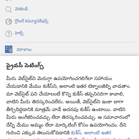
వెదకండి
గ్లోబల్‌ కమ్యూనికేషన్స్‌
హెల్ప్‌
విరాళాలు
(కొత్త
విండో
ప్రైవసీ సెటింగ్స్
ఓపెన్‌
కావలికోట ఆన్‌లైన్‌ లైబ్రరీ
(కొత్త
అవుతుంది)
విండో
మీరు వెబ్‌సైట్‌ని మెరుగ్గా ఉపయోగించగలిగేలా సహాయం
®
JW Hub
ఓపెన్‌
చేయడానికి మేము కుకీస్‌ని, అలాంటి ఇతర టెక్నాలజీల్ని వాడతాం.
(కొత్త
అవుతుంది)
విండో
మా వెబ్‌సైట్‌ పని చేయాలంటే కొన్ని కుకీస్‌ తప్పనిసరిగా కావాలి,
JW లైబ్రరీ
యాప్‌
ఓపెన్‌
వాటిని మీరు తిరస్కరించలేరు. అయితే, వెబ్‌సైట్‌ని ఇంకా బాగా
అవుతుంది)
తీర్చిదిద్దడానికి మాత్రమే వాడే అదనపు కుకీస్‌ ఉంటాయి. వాటిని
కావలికోట లైబ్రరీ
మీరు అంగీకరించవచ్చు లేదా తిరస్కరించవచ్చు. ఆ సమాచారంలో
దేన్నీ మేము అమ్మం లేదా మార్కెటింగ్‌ కోసం ఉపయోగించం. దీని
గురించి ఎక్కువ తెలుసుకోవడానికి
కుకీస్, అలాంటి ఇతర