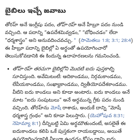
బైబిలు ఇచ్చే జవాబు
తోరహ్‌ అనే ఇంగ్లీషు పదం,
తోహ్‌·రహ్‌
అనే హీబ్రూ పదం నుండి
వచ్చింది. ఆ పదాన్ని “ఉపదేశమివ్వడం,” “బోధించడం” లేదా
a
“ధర్మశాస్త్రం” అని అనువదించవచ్చు.
(
సామెతలు 1:8;
3:1;
28:4
)
ఈ హీబ్రూ పదాన్ని బైబిల్లో ఏ అర్థంతో ఉపయోగించారో
తెలుసుకోవడానికి ఈ కిందున్న ఉదాహరణలను గమనించండి.
తోహ్‌·రహ్‌ తరచుగా బైబిల్లోని మొదటి ఐదు పుస్తకాల్ని
సూచిస్తుంది. అవేమిటంటే: ఆదికాండము, నిర్గమకాండము,
లేవీయకాండము, సంఖ్యాకాండము, ద్వితీయోపదేశకాండము.
వీటిని ఐదు కాండలు అని కూడా అంటారు. ఐదు కాండలు అనే
మాట “ఐదు సంపుటులు” అనే అర్థమున్న గ్రీకు పదం నుండి
వచ్చింది. తోరహ్‌ను
మోషే
రాశాడు, అందుకే దాన్ని “మోషే
ధర్మశాస్త్ర గ్రంథం” అని కూడా పిలుస్తారు. (
యెహోషువ 8:31;
నెహెమ్యా 8:1
) దీన్నిబట్టి ఏమి అర్థమౌతుందంటే, అసలైతే ఈ
ఐదుకాండలు కలిపి ఒకే పుస్తకంగా రాయబడ్డాయి, అయితే
ఉపయోగించడానికి వీలుగా ఉండడం కోసం దాన్ని ఐదు