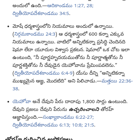
అందులో ఉంది.—
ఆదికాండము 1:27, 28;
ద్వితీయోపదేశకాండము 34:5
.
మోషే ధర్మశాస్త్రంలోని నియమాలు అందులో ఉన్నాయి.
(
నిర్గమకాండము 24:3
) ఆ ధర్మశాస్త్రంలో 600 కన్నా ఎక్కువ
నియమాలు ఉన్నాయి. వాటిలో అన్నిటికన్నా ప్రసిద్ధి చెందినది
షెమా లేదా యూదుల విశ్వాస ప్రకటన. షెమాలో ఒక చోట ఇలా
ఉంటుంది, “నీ పూర్ణహృదయముతోను నీ పూర్ణాత్మతోను నీ
పూర్ణశక్తితోను నీ దేవుడైన యెహోవాను ప్రేమింపవలెను.”
(
ద్వితీయోపదేశకాండము 6:4-9
) యేసు దీన్ని “అన్నిటికన్నా
ముఖ్యమైన ఆజ్ఞ, మొదటిది” అని పిలిచాడు.—
మత్తయి 22:36-
38
.
యెహోవా
అనే దేవుని పేరు దాదాపు 1,800 సార్లు ఉంటుంది.
దేవుని ప్రజలు దేవుని పేరును
ఉచ్చరించాలని
తోరహ్‌
ఆజ్ఞాపిస్తుంది.—
సంఖ్యాకాండము 6:22-27;
ద్వితీయోపదేశకాండము 6:13;
10:8;
21:5
.
తోరహ్‌ గురించిన అపోహలు