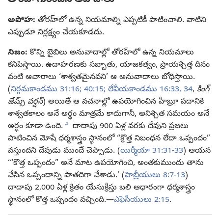
అపోహ:
తోరహ్‌లో ఉన్న నియమాల్ని ఎప్పటికీ పాటించాలి. వాటిని
ఎప్పుడూ నిర్లక్ష్యం చేయకూడదు.
నిజం:
కొన్ని బైబిలు అనువాదాల్లో తోరహ్‌లో ఉన్న నియమాలు
కనిపిస్తాయి. ఉదాహరణకు సబ్బాతు, యాజకత్వం, ప్రాయశ్చిత్త దినం
వంటి ఆచారాలు ‘శాశ్వతమైనవని’ ఆ అనువాదాలు బోధిస్తాయి.
(
నిర్గమకాండము 31:16;
40:15;
లేవీయకాండము 16:33, 34
,
కింగ్‌
జేమ్స్‌ వర్షన్‌
) అయితే ఆ వచనాల్లో ఉపయోగించిన హీబ్రూ పదానికి
శాశ్వతకాలం అనే అర్థం మాత్రమే కాదుగానీ, అనిశ్చిత సమయం అనే
b
అర్థం కూడా ఉంది.
దాదాపు 900 ఏళ్ల వరకు దేవుని ప్రజలు
పాటించిన మోషే ధర్మశాస్త్రం స్థానంలో “క్రొత్త నిబంధన లేదా ఒప్పందం”
వస్తుందని దేవుడు ముందే చెప్పాడు. (
యిర్మీయా 31:31-33
) ఆయన
‘“కొత్త ఒప్పందం” అనే మాట ఉపయోగించి, అంతకుముందు తాను
చేసిన ఒప్పందాన్ని పాతదిగా చేశాడు.’ (
హెబ్రీయులు 8:7-13
)
దాదాపు 2,000 ఏళ్ల క్రితం యేసుక్రీస్తు బలి ఆధారంగా ధర్మశాస్త్రం
స్థానంలో కొత్త ఒప్పందం వచ్చింది.—
ఎఫెసీయులు 2:15
.