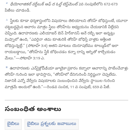
b
థీయోలాజికల్‌ వర్డ్‌బుక్‌ ఆఫ్‌ ద ఓల్డ్‌ టెస్ట్‌మెంట్‌
2వ సంపుటిలోని 672-673
పేజీలు చూడండి.
c
స్త్రీలకు కూడా ధర్మశాస్త్రంలోని విషయాలు తెలియాలని తోరహ్‌ బోధిస్తుంటే, యూదా
చట్టబద్ధమైన ఆచారం మాత్రం స్త్రీలు తోరహ్‌ను అధ్యయనం చేయడానికి వీల్లేదని
చెప్పింది. ఉదాహరణకు ఎలీయాజర్‌ బెన్‌ హిర్‌కానస్‌ అనే రబ్బీ ఇలా అన్నట్లు
మిష్నాలో ఉంది, “ఎవరైనా తమ కూతురికి తోరహ్‌ బోధిస్తే వాళ్లకు అశ్లీలత
బోధిస్తున్నట్లే.” (
సోటాహ్‌
3:4) అతని మాటలు యెరూషలేము టాల్ముడ్‌లో ఇలా
రాయబడ్డాయి, “తోరహ్‌ను స్త్రీకి బోధించడం కన్నా దాన్ని అగ్నితో కాల్చేయడం
మేలు.”—
సోటాహ్‌
3:19 ఎ.
d
ఉదాహరణకు
ఎన్‌సైక్లోపీడియా జూడైకా
ప్రకారం కబ్బాలా ఆచారాన్ని పాటించేవాళ్లు
తోరహ్‌ గురించి ఇలా భావిస్తారు, “తోరహ్‌లో దేనిగురించీ నిర్దిష్టంగా చెప్పలేదు.
నిజానికి ఎన్నో వేర్వేరు విషయాలకు సంబంధించిన వేర్వేరు స్థాయిల గురించి
మాత్రమే అందులో ఉంది.”—రెండవ సంచిక, 11 వ సంపుటి, 659 వ పేజీ.
సంబంధిత అంశాలు
బైబిలు
బైబిలు ప్రశ్నలకు జవాబులు