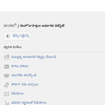
®
JW.ORG
/ యెహోవాసాక్షుల అధికారిక వెబ్‌సైట్‌
థీమ్స్ సెట్టింగ్స్
త్వరిత లింక్‌లు
మిమ్మల్ని కలవడానికి రిక్వెస్టు చేయండి
కూటం వెతుకు
(కొత్త
విండో
సమావేశం కనుక్కోండి
(కొత్త
ఓపెన్‌
విండో
అవుతుంది)
తాజాగా ఏమి వచ్చాయి
ఓపెన్‌
అవుతుంది)
వీడియోలు
ఆడియో వర్ణనలతో వీడియోలు