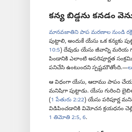
కన్య బిడ్డను కనడం వెను
మానవజాతిని పాప మరణాల నుండి రక్ష
పుట్టాలి, అందుకే యేసు ఒక కన్యకు పుట్
10:5
) దేవుడు యేసు జీవాన్ని మరియ 
పిండానికి ఎలాంటి అపరిపూర్ణత సంక్రమి
పనిచేసి ఉంటుందని స్పష్టమౌతోంది.—
ల
ఆ విధంగా యేసు, ఆదాము పాపం చేయక
మనిషిగా పుట్టాడు. యేసు గురించి బై
(
1 పేతురు 2:22
) యేసు పరిపూర్ణ మని
విడిపించడానికి విమోచన క్రయధనం చె
1 తిమోతి 2:5, 6
.