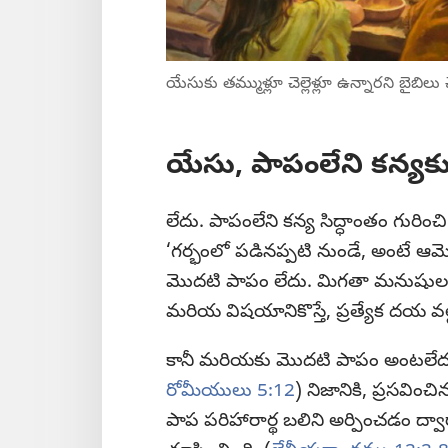
యేసుకు తమ్ముళ్లూ చెల్లెళ్లూ ఉన్నారని బైబిలు చ
యేసు, పాపంలేని కన్యకు
లేదు. పాపంలేని కన్య సిద్ధాంతం గురి
‘గర్భంలో పడినప్పటి నుండే, అంటే ఆ
మొదటి పాపం లేదు. మిగతా మనుషులకు 
మరియ విషయానికొస్తే, ప్రత్యేక దయ వ
కానీ మరియకు మొదటి పాపం అంటలేదని బ
రోమీయులు 5:12
) నిజానికి, ప్రసవించిన
పాప పరిహారార్థ బలిని అర్పించడం 