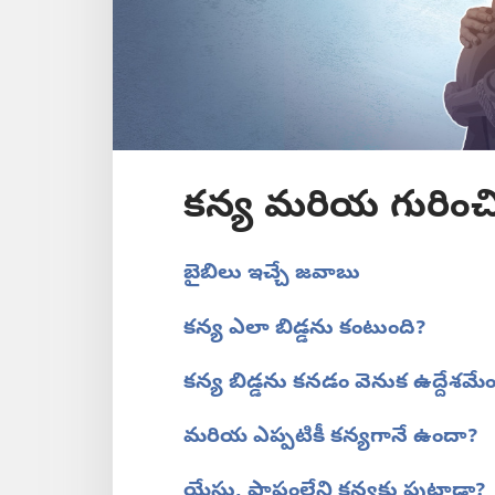
కన్య మరియ గురించి 
బైబిలు ఇచ్చే జవాబు
కన్య ఎలా బిడ్డను కంటుంది?
కన్య బిడ్డను కనడం వెనుక ఉద్దేశమే
మరియ ఎప్పటికీ కన్యగానే ఉందా?
యేసు, పాపంలేని కన్యకు పుట్టాడా?