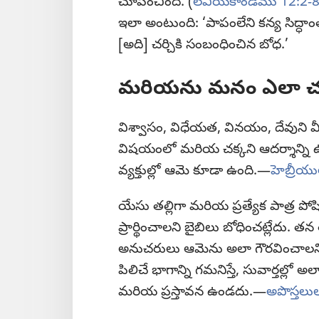
చూపించింది. (
లేవీయకాండము 12:2-8
ఇలా అంటుంది: ‘పాపంలేని కన్య సిద్ధాంతం
[అది] చర్చికి సంబంధించిన బోధ.’
మరియను మనం ఎలా చ
విశ్వాసం, విధేయత, వినయం, దేవుని మీ
విషయంలో మరియ చక్కని ఆదర్శాన్ని 
వ్యక్తుల్లో ఆమె కూడా ఉంది.—
హెబ్రీయ
యేసు తల్లిగా మరియ ప్రత్యేక పాత్ర 
ప్రార్థించాలని బైబిలు బోధించట్లేదు. తన 
అనుచరులు ఆమెను అలా గౌరవించాలని గా
పిలిచే భాగాన్ని గమనిస్తే, సువార్తల్లో అ
మరియ ప్రస్తావన ఉండదు.—
అపొస్తలు