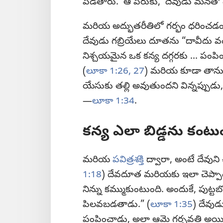
పెడతారు.’ ఆ పేరుకు, ‘దేవుడు మనతో 
మరియ అద్భుతరీతిలో గర్భం ధరించడం
దేవుడు గబ్రియేలు దూతను “దావీదు వంశంల
నిశ్చయమైన ఒక కన్య దగ్గరకు ... పం
(
లూకా 1:26, 27
) మరియ కూడా తాను క
యేసుకు తల్లి అవుతుందని విన్నప్పుడు,
—
లూకా 1:34
.
కన్య ఎలా బిడ్డను కంటు
మరియ
పవిత్రశక్తి
ద్వారా, అంటే దేవుని చ
1:18
) దేవదూత మరియకు ఇలా చెప్పాడు: “పవ
నిన్ను కమ్ముకుంటుంది. అందుకే, పుట్టబ
పిలవబడతాడు.” (
లూకా 1:35
) దేవుడ
పంపించాడు, అలా ఆమె గర్భవతి అయ్య