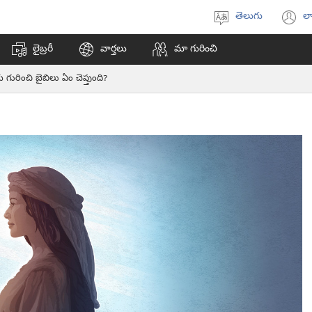
తెలుగు
లా
భాష
(క
ఎంచుకోండి
వి
లైబ్రరీ
వార్తలు
మా గురించి
ఓప
అ
గురించి బైబిలు ఏం చెప్తుంది?