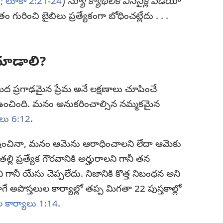
;
లూకా 2:21-24
)
న్యూ క్యాథలిక్‌ ఎన్‌సైక్లోపీడియా
 గురించి బైబిలు ప్రత్యేకంగా బోధించట్లేదు . . .
ూడాలి?
ద ప్రగాఢమైన ప్రేమ అనే లక్షణాలు చూపించే
ఉంచింది. మనం అనుకరించాల్సిన నమ్మకమైన
ులు 6:12
.
పోషించినా, మనం ఆమెను ఆరాధించాలని లేదా ఆమెకు
తల్లి ప్రత్యేక గౌరవానికి అర్హురాలని గానీ తన
నీ యేసు చెప్పలేదు. నిజానికి కొత్త నిబంధన అని
లాగే అపొస్తలుల కార్యాల్లో తప్ప మిగతా 22 పుస్తకాల్లో
ల కార్యాలు 1:14
.