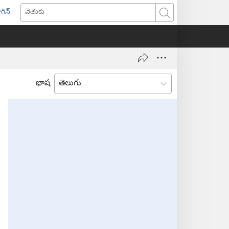
గిన్
ొత్త
వెతుకు
ండో
ెన్‌
వుతుంది)
భాష