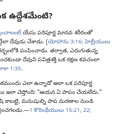
క ఉద్దేశమేంటి?
ించాలంటే
యేసు పరిపూర్ణ మానవ శరీరంతో
టేలా దేవుడు చేశాడు. (
యోహాను 3:16;
హెబ్రీయులు
గర్భంలోకి పంపించాడు. తర్వాత, ఎదుగుతున్న
ంచకుండా దేవుని పవిత్రశక్తి ఒక రక్షణ కవచంలా
ూకా 1:35
.
ముందు ఎలా ఉన్నాడో అలా ఒక పరిపూర్ణ
బిలు ఇలా చెప్తోంది: “ఆయన ఏ పాపం చేయలేదు.”
షి కాబట్టి, మనుషుల్ని పాప మరణాల నుండి
ల్లించగలడు.—
1 కొరింథీయులు 15:21, 22;