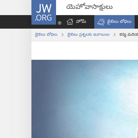
JW.ORG
యెహోవాసాక్షులు
హోమ్‌
బైబిలు బోధలు
బైబిలు బోధలు
బైబిలు ప్రశ్నలకు జవాబులు
కన్య మరియ 