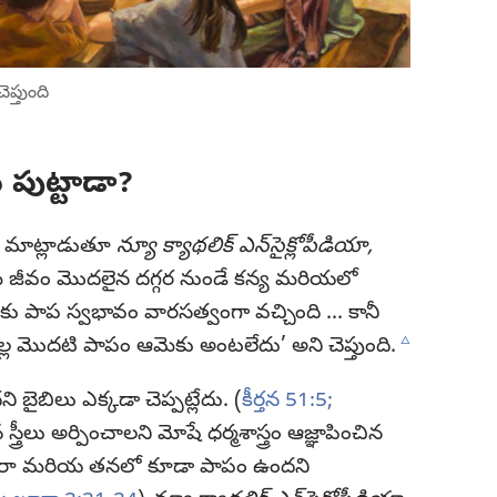
ెప్తుంది
 పుట్టాడా?
ంచి మాట్లాడుతూ
న్యూ క్యాథలిక్‌ ఎన్‌సైక్లోపీడియా,
మె జీవం మొదలైన దగ్గర నుండే కన్య మరియలో
పాప స్వభావం వారసత్వంగా వచ్చింది ... కానీ
c
ల్ల మొదటి పాపం ఆమెకు అంటలేదు’ అని చెప్తుంది.
ైబిలు ఎక్కడా చెప్పట్లేదు. (
కీర్తన 51:5;
 స్త్రీలు అర్పించాలని మోషే ధర్మశాస్త్రం ఆజ్ఞాపించిన
ద్వారా మరియ తనలో కూడా పాపం ఉందని