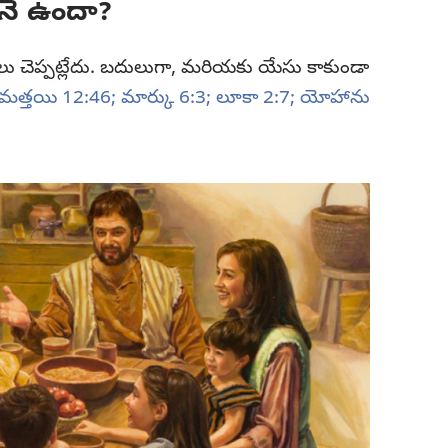
నే ఉందా?
లు చెప్పట్లేదు. బదులుగా, మరియకు యేసు కాకుండా
మత్తయి 12:46;
మార్కు 6:3;
లూకా 2:7;
యోహాను