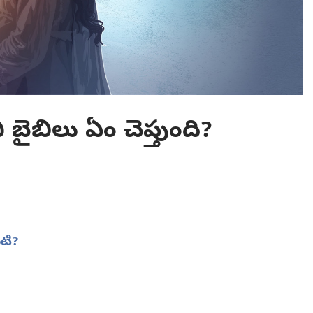
బైబిలు ఏం చెప్తుంది?
ంటి?