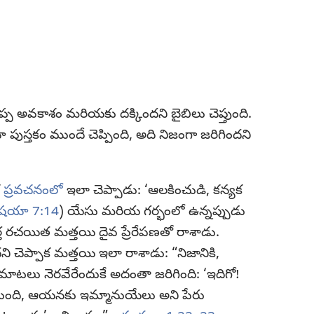
ొప్ప అవకాశం మరియకు దక్కిందని బైబిలు చెప్తుంది.
పుస్తకం ముందే చెప్పింది, అది నిజంగా జరిగిందని
క
ప్రవచనంలో
ఇలా చెప్పాడు: ‘ఆలకించుడి, కన్యక
షయా 7:14
) యేసు మరియ గర్భంలో ఉన్నప్పుడు
త రచయిత మత్తయి దైవ ప్రేరేపణతో రాశాడు.
 చెప్పాక మత్తయి ఇలా రాశాడు: “నిజానికి,
 మాటలు నెరవేరేందుకే అదంతా జరిగింది: ‘ఇదిగో!
ుంది, ఆయనకు ఇమ్మానుయేలు అని పేరు