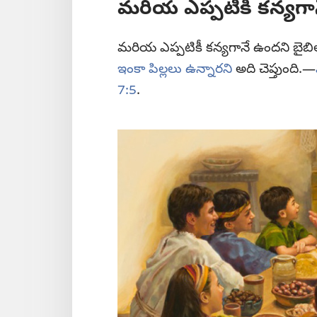
మరియ ఎప్పటికీ కన్యగా
మరియ ఎప్పటికీ కన్యగానే ఉందని బైబి
ఇంకా పిల్లలు ఉన్నారని
అది చెప్తుంది.—
7:5
.