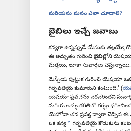
మరియను మనం ఎలా చూడాలి?
బైబిలు ఇచ్చే జవాబు
కన్యగా ఉన్నప్పుడే యేసుకు తల్లయ్యే గ
ఈ అద్భుతం గురించి బైబిల్లోని యెషయా 
మత్తయి, లూకా సువార్తలు చెప్తున్నాయి.
మెస్సీయ పుట్టుక గురించి యెషయా ఒ
గర్భవతియై కుమారుని కంటుంది.’ (
యె
యెషయా ప్రవచనం నెరవేరిందని సువార్
మరియ అద్భుతరీతిలో గర్భం ధరించిందని
యెహోవా తన ప్రవక్త ద్వారా చెప్పిన ఈ
a
ఒక కన్య
గర్భవతియై కొడుకును కంట