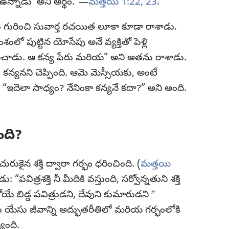
ఉన్నాడు’ అని అర్థం.”—
మత్తయి 1:22, 23
.
 గురించి సువార్త రచయిత లూకా కూడా రాశాడు.
ో పుట్టిన యోసేపు అనే వ్యక్తితో పెళ్లి
పించాడు. ఆ కన్య పేరు మరియ” అని అతను రాశాడు.
న్యనని చెప్పింది. ఆమె మెస్సీయకు, అంటే
 “ఇదెలా సాధ్యం? నేనింకా కన్యనే కదా?” అని అంది.
ంది?
ురుకైన శక్తి ద్వారా గర్భం ధరించింది. (
మత్తయి
ిత్రశక్తి నీ మీదికి వస్తుంది, సర్వోన్నతుని శక్తి
b
ోయే బిడ్డ పవిత్రుడని, దేవుని కుమారుడని
ు యేసు జీవాన్ని అద్భుతరీతిలో మరియ గర్భంలోకి
ింది.