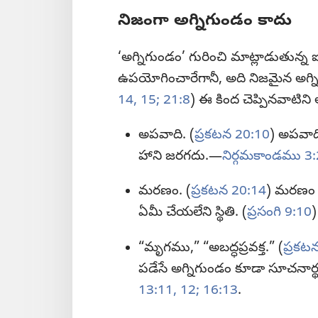
నిజంగా అగ్నిగుండం కాదు
‘అగ్నిగుండం’ గురించి మాట్లాడుతున్న 
ఉపయోగించారేగానీ, అది నిజమైన అగ్ని
14, 15;
21:8
) ఈ కింద చెప్పినవాటిని 
అపవాది. (
ప్రకటన 20:10
) అపవాది
హాని జరగదు.—
నిర్గమకాండము 3:
మరణం. (
ప్రకటన 20:14
) మరణం అ
ఏమీ చేయలేని స్థితి. (
ప్రసంగి 9:10
)
“మృగము,” “అబద్ధప్రవక్త.” (
ప్రకట
పడేసే అగ్నిగుండం కూడా సూచనార
13:11, 12;
16:13
.