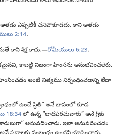
నిజంగా హింసించడం కాదు అనడానికి నాలుగు
, అతడు ఎప్పటికీ చనిపోకూడదు. కాని అతడు
ీయులు 2:14
.
ే కాని శిక్ష కాదు.—
రోమీయులు 6:23
.
్థకమైనవి, కాబట్టి నిజంగా హింసను అనుభవించలేరు.
ింసించడం అంటే నిత్యము నిర్బంధించడాన్ని లేదా
ర్బంధంలో ఉంచే స్థితి” అనే భావంలో కూడ
యి 18:34
లో ఉన్న “బాధపరచువారు” అనే గ్రీకు
అధికారులుగా” అనువదించారు. ఇలా అనువదించడం
ం” అనే పదాలకు సంబంధం ఉందని చూపించారు.