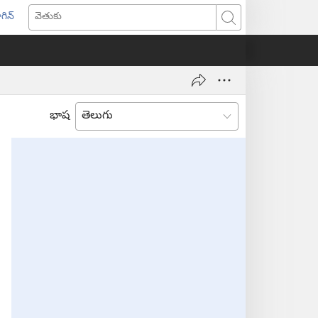
గిన్
ొత్త
వెతుకు
ండో
ెన్‌
వుతుంది)
భాష