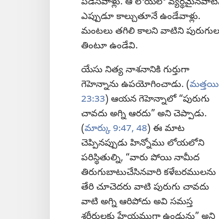
పడేసేవాళ్లు. ఆ లోయలో వ్యర్థమైనవాటి
ఎప్పుడూ కాల్చుతూనే ఉండేవాళ్లు.
మంటలు తగిలి కాలని వాటిని పురుగుల
తింటూ ఉండేవి.
యేసు నిత్య నాశనానికి గుర్తుగా
గెహెన్నాను ఉపయోగించాడు. (
మత్తయి
23:33
) ఆయన గెహెన్నాలో “పురుగు
చావదు అగ్ని ఆరదు” అని చెప్పాడు.
(
మార్కు 9:47, 48
) ఈ మాట
చెప్పినప్పుడు హిన్నోము లోయలోని
పరిస్థితుల్ని, “వారు పోయి నామీద
తిరుగుబాటుచేసినవారి కళేబరములను
తేరి చూచెదరు వాటి పురుగు చావదు
వాటి అగ్ని ఆరిపోదు అవి సమస్త
శరీరులకు హేయముగా ఉండును” అని