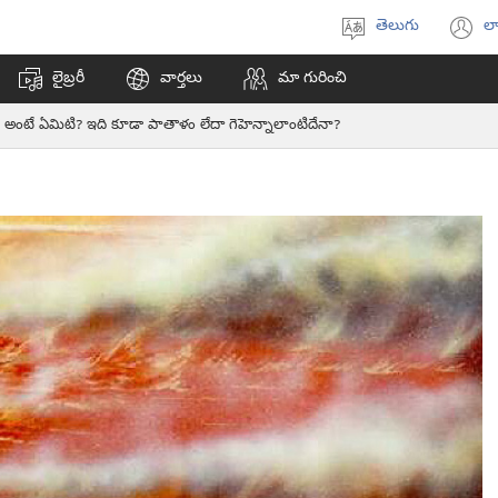
తెలుగు
లా
భాష
(క
ఎంచుకోండి
వి
లైబ్రరీ
వార్తలు
మా గురించి
ఓప
అ
 అంటే ఏమిటి? ఇది కూడా పాతాళం లేదా గెహెన్నాలాంటిదేనా?