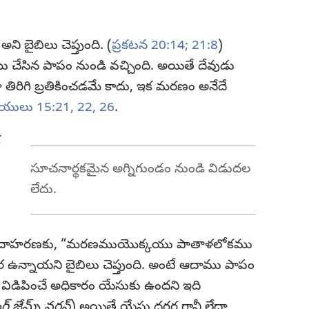
 బైబిలు చెప్తుంది. (
ప్రకటన 20:14;
21:8
)
ు చేసిన పాపం నుండి వచ్చింది. అయితే దేవుడు
 తిరిగి బ్రతికించడమే కాదు, ఇక మరణం అనేదే
థీయులు 15:21, 22,
26
.
క
సూచనార్థకమైన అగ్నిగుండం నుండి విడుదల
లేదు.
ుంది. ఉదాహరణకు, “మరణముయొక్కయు పాతాళలోకము
ఉన్నాయని బైబిలు చెప్తుంది. అంటే ఆదాము పాపం
 విడిపించే అధికారం యేసుకు ఉందని ఇది
గ్‌ జేమ్స్‌ వర్షన్‌
) అయితే యేసు దగ్గర గానీ లేదా