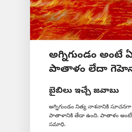
అగ్నిగుండం అంటే 
పాతాళం లేదా గెహెన
బైబిలు ఇచ్చే జవాబు
అగ్నిగుండం నిత్య నాశనానికి సూచనగా ఉం
పాతాళానికి తేడా ఉంది. పాతాళం అం
సమాధి.