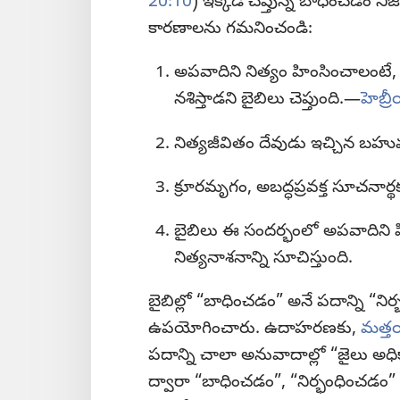
20:10
) ఇక్కడ చెప్తున్న బాధించడం 
కారణాలను గమనించండి:
అపవాదిని నిత్యం హింసించాలంటే
నశిస్తాడని బైబిలు చెప్తుంది.—
హెబ్ర
నిత్యజీవితం దేవుడు ఇచ్చిన బహుమత
క్రూరమృగం, అబద్ధప్రవక్త సూచనార
బైబిలు ఈ సందర్భంలో అపవాదిని హ
నిత్యనాశనాన్ని సూచిస్తుంది.
బైబిల్లో “బాధించడం” అనే పదాన్ని “ని
ఉపయోగించారు. ఉదాహరణకు,
మత్త
పదాన్ని చాలా అనువాదాల్లో “జైలు 
ద్వారా “బాధించడం”, “నిర్భంధించడ