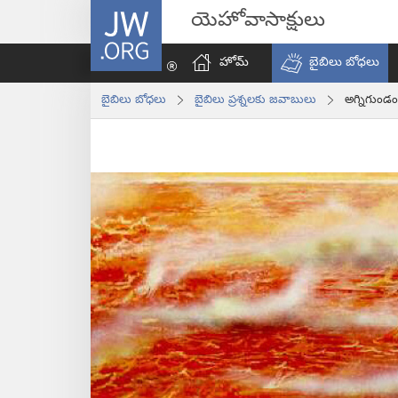
JW.ORG
యెహోవాసాక్షులు
హోమ్‌
బైబిలు బోధలు
బైబిలు బోధలు
బైబిలు ప్రశ్నలకు జవాబులు
అగ్నిగుండం