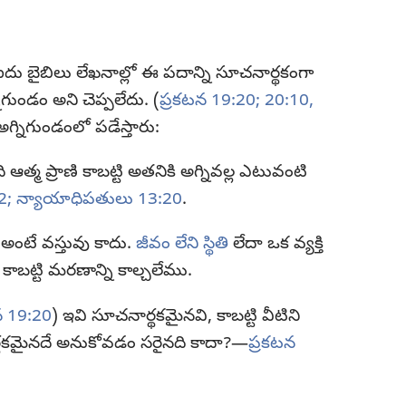
ఐదు బైబిలు లేఖనాల్లో ఈ పదాన్ని సూచనార్థకంగా
గుండం అని చెప్పలేదు. (
ప్రకటన 19:20;
20:10,
అగ్నిగుండంలో పడేస్తారు:
 ఆత్మ ప్రాణి కాబట్టి అతనికి అగ్నివల్ల ఎటువంటి
2;
న్యాయాధిపతులు 13:20
.
ంటే వస్తువు కాదు.
జీవం లేని స్థితి
లేదా ఒక వ్యక్తి
 కాబట్టి మరణాన్ని కాల్చలేము.
న 19:20
) ఇవి సూచనార్థకమైనవి, కాబట్టి వీటిని
్థకమైనదే అనుకోవడం సరైనది కాదా?—
ప్రకటన