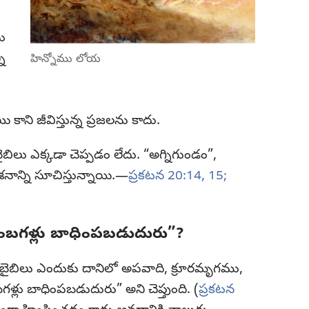
ు
ి
హిన్నోము లోయ
కాని జీవిస్తున్న ప్రజలను కాదు.
బైబిలు ఎక్కడా చెప్పడం లేదు. “అగ్నిగుండం”,
శనాన్ని సూచిస్తున్నాయి.—
ప్రకటన 20:14, 15;
బగళ్లు బాధింపబడుదురు”?
ి బైబిలు ఎందుకు దానిలో అపవాది, క్రూరమృగము,
ళ్లు బాధింపబడుదురు” అని చెప్తుంది. (
ప్రకటన