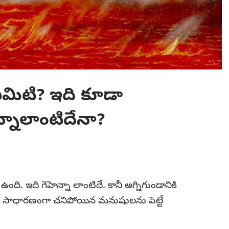
ఏమిటి? ఇది కూడా
్నాలాంటిదేనా?
ది. ఇది గెహెన్నా లాంటిదే. కానీ అగ్నిగుండానికి
టే సాధారణంగా చనిపోయిన మనుషులను పెట్టే