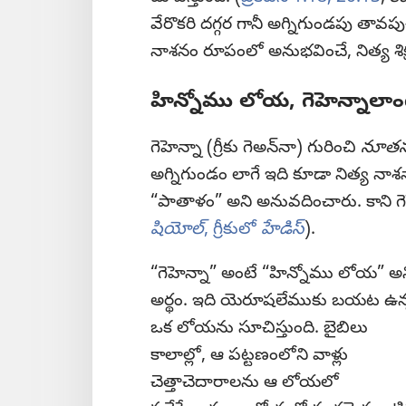
వేరొకరి దగ్గర గానీ అగ్నిగుండపు తావప
నాశనం రూపంలో అనుభవించే, నిత్య శిక్
హిన్నోము లోయ, గెహెన్నాలాంట
గెహెన్నా (గ్రీకు గెఅన్‌నా) గురించి
నూతన
అగ్నిగుండం లాగే ఇది కూడా నిత్య నాశనా
“పాతాళం” అని అనువదించారు. కాని గెహ
షియోల్‌
, గ్రీకులో
హేడిస్‌
).
“గెహెన్నా” అంటే “హిన్నోము లోయ” అ
అర్థం. ఇది యెరూషలేముకు బయట ఉన
ఒక లోయను సూచిస్తుంది. బైబిలు
కాలాల్లో, ఆ పట్టణంలోని వాళ్లు
చెత్తాచెదారాలను ఆ లోయలో