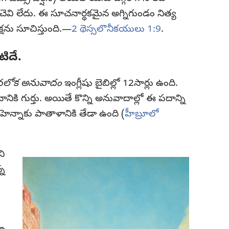
ుచెవి లేదు. ఈ సూచనార్థకమైన అగ్నిగుండం నిత్య
షను సూచిస్తుంది.—
2 థెస్సలొనీకయులు 1:9
.
ిదే.
లోక అనువాదం
ఇంగ్లీషు బైబిల్లో 12సార్లు ఉంది.
నికి గుర్తు. అయితే కొన్ని అనువాదాల్లో ఈ పదాన్ని
ెన్నాకు పాతాళానికి తేడా ఉంది (
హీబ్రూలో
ని
్న