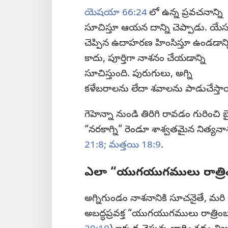
యెషయా 66:24
లో ఉన్న ప్రవచనాన్ని
సూచిస్తూ ఆయన దాన్ని చెప్పాడు. యేస
చెప్పిన ఉదాహరణ హింసిస్తూ ఉండడాన్న
కాదు, పూర్తిగా నాశనం చేయడాన్ని
సూచిస్తుంది. పురుగులు, అగ్ని
కళేబరాలను లేదా శవాలను పాడుచేస్తాయి 
గెహెన్నా నుండి తిరిగి రావడం గురించి 
“నరకాగ్ని” రెండూ శాశ్వతమైన నిత్యనా
21:8;
మత్తయి 18:9
.
ఎలా “యుగయుగములు రాత్రిం
అగ్నిగుండం నాశనానికి సూచనైతే, మర
అబద్ధప్రవక్త “యుగయుగములు రాత్రింబగ