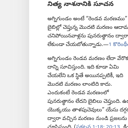
నిత్య నాశనానికి సూచన
అగ్నిగుండం అంటే “రెండవ మరణము” అని
బైబిల్లో చెప్తున్న మొదటి మరణం ఆదామ
చనిపోయినవాళ్లను పునరుత్థానం ద్వారా
లేకుండా చేయబోతున్నాడు.—
1 కొరిం
అగ్నిగుండం రెండవ మరణం లేదా వేరొ
దాన్ని సూచిస్తుంది. ఇది కూడా ఏమి
చేయలేని ఒక స్థితే అయినప్పటికీ, ఇది
మొదటి మరణం లాంటిది కాదు.
ఎందుకంటే రెండవ మరణంలో
పునరుత్థానం లేదని బైబిలు చెప్త
యొక్కయు తాళపుచెవులు” యేసు దగ్గర 
ద్వారా వచ్చిన మరణం నుండి ప్రజలను
చూపిస్తుంది. (
ప్రకటన 1:18;
20:13
,
కిం