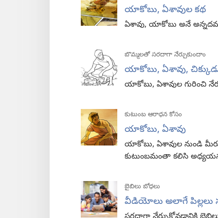
యాకోబు, ఏశావుల కథ
ఏశావు, యాకోబు అనే అన్నదమ్ము
బొమ్మలతో సరదాగా నేర్చుకుందాం
యాకోబు, ఏశావు, చిక్క
యాకోబు, ఏశావుల గురించి నేర్చుక
కుటుంబ ఆరాధన కోసం
యాకోబు, ఏశావు
యాకోబు, ఏశావుల నుండి మీరు ఏ
కుటుంబమంతా కలిసి అధ్యయ
బైబిలు బోధలు
వీడియోలు అలాగే పిల్లలు 
సరదాగా నేర్చుకోవడానికి బైబి