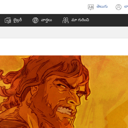
తెలుగు
లా
భాష
(క
ఎంచుకోండి
వి
లైబ్రరీ
వార్తలు
మా గురించి
ఓప
అ