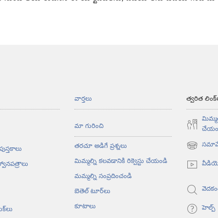
వార్తలు
త్వరిత లింక్
మిమ్మల
మా గురించి
చేయం
సమావే
తరచూ అడిగే ప్రశ్నలు
 పుస్తకాలు
(కొత్త
విండో
మిమ్మల్ని కలవడానికి రిక్వెస్టు చేయండి
వీడి
్వానపత్రాలు
ఓపెన్‌
మమ్మల్ని సంప్రదించండి
అవుతుంది)
వెదకం
బెతెల్‌ టూర్‌లు
కూటాలు
హెల్ప్‌
ుక్‌లు