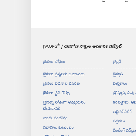
®
JW.ORG
/ యెహోవాసాక్షుల అధికారిక వెబ్‌సైట్‌
బైబిలు బోధలు
లైబ్రరీ
బైబిలు ప్రశ్నలకు జవాబులు
బైబిళ్లు
బైబిలు వచనాల వివరణ
పుస్తకాలు
బైబిలు స్టడీ కోర్సు
బ్రోషుర్లు, చిన్న
బైబిల్ని లోతుగా అధ్యయనం
కరపత్రాలు, ఆహ
చేయడానికి
ఆర్టికల్‌ సిరీస్‌
శాంతి, సంతోషం
పత్రికలు
వివాహం, కుటుంబం
మీటింగ్‌ వర్క్‌బ