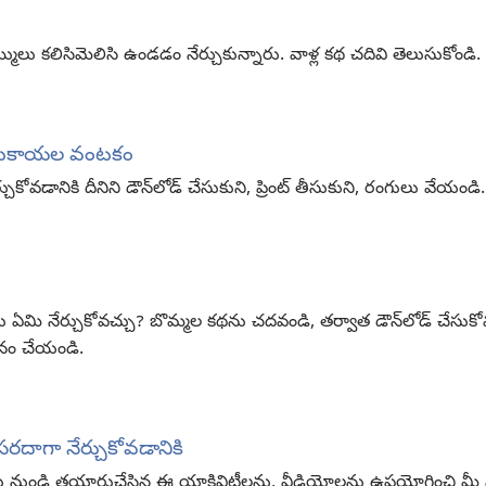
లు కలిసిమెలిసి ఉండడం నేర్చుకున్నారు. వాళ్ల కథ చదివి తెలుసుకోండి.
ుడుకాయల వంటకం
ోవడానికి దీనిని డౌన్‌లోడ్‌ చేసుకుని, ప్రింట్‌ తీసుకుని, రంగులు వేయండి.
మి నేర్చుకోవచ్చు? బొమ్మల కథను చదవండి, తర్వాత డౌన్‌లోడ్‌ చేసుకోవడ
నం చేయండి.
సరదాగా నేర్చుకోవడానికి
లు నుండి తయారుచేసిన ఈ యాక్టివిటీలను, వీడియోలను ఉపయోగించి మీ పిల్