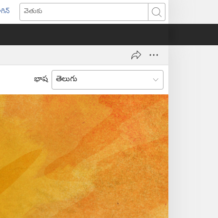
గిన్
ొత్త
వెతుకు
ండో
ెన్‌
వుతుంది)
భాష