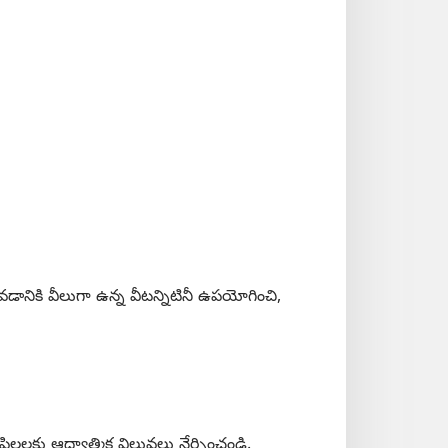
ానికి వీలుగా ఉన్న వీటన్నిటినీ ఉపయోగించి,
లలకు ఆధ్యాత్మిక విలువలు నేర్పించండి.