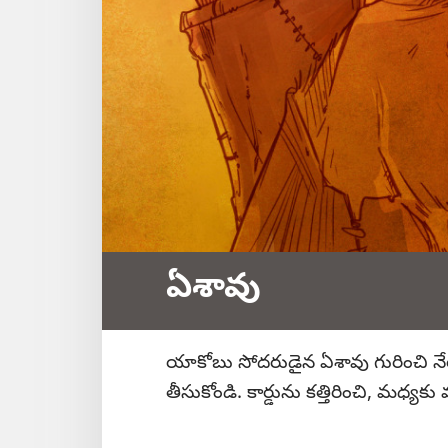
ఏశావు
యాకోబు సోదరుడైన ఏశావు గురించి నే
తీసుకోండి. కార్డును కత్తిరించి, మధ్యకు 