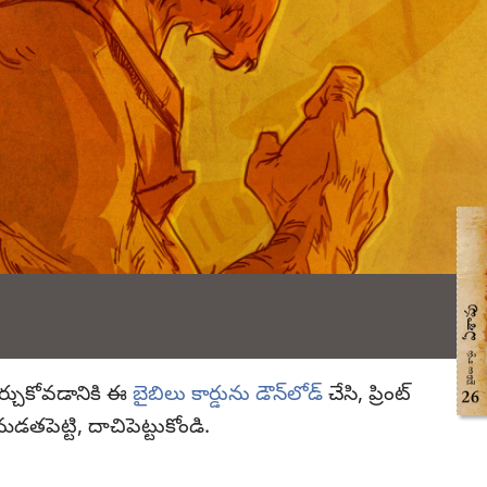
ర్చుకోవడానికి ఈ
బైబిలు కార్డును డౌన్‌లోడ్‌
చేసి, ప్రింట్‌
మడతపెట్టి, దాచిపెట్టుకోండి.