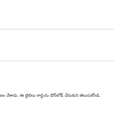
ేశాడు. ఈ బైబిలు కార్డును డౌన్‌లోడ్‌ చేసుకుని తెలుసుకోండి.