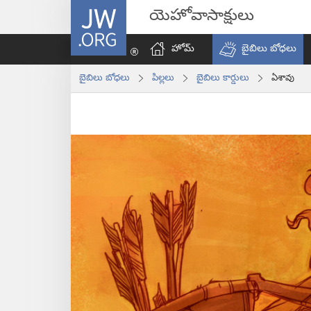
JW.ORG
యెహోవాసాక్షులు
హోమ్‌
బైబిలు బోధలు
బైబిలు బోధలు
పిల్లలు
బైబిలు కార్డులు
ఏశావు