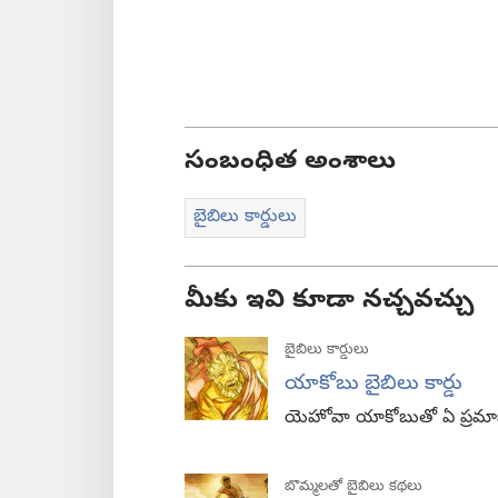
సంబంధిత అంశాలు
బైబిలు కార్డులు
మీకు ఇవి కూడా నచ్చవచ్చు
బైబిలు కార్డులు
యాకోబు బైబిలు కార్డు
యెహోవా యాకోబుతో ఏ ప్రమాణం చ
బొమ్మలతో బైబిలు కథలు