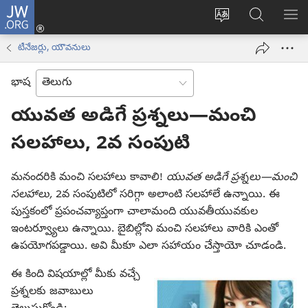
JW.ORG
లాగిన్
సైట్
JW.ORGలో
మె
(కొత్త
భాష
వెదకండి
చూ
విండో
టీనేజర్లు, యౌవనులు
మార్చండి
ఓపెన్‌
అవుతుంది)
భాష
యువత అడిగే ప్రశ్నలు—మంచి
సలహాలు, 2వ సంపుటి
మనందరికి మంచి సలహాలు కావాలి!
యువత అడిగే ప్రశ్నలు—మంచి
సలహాలు,
2వ సంపుటిలో సరిగ్గా అలాంటి సలహాలే ఉన్నాయి. ఈ
పుస్తకంలో ప్రపంచవ్యాప్తంగా చాలామంది యువతీయువకుల
ఇంటర్వ్యూలు ఉన్నాయి. బైబిల్లోని మంచి సలహాలు వారికి ఎంతో
ఉపయోగపడ్డాయి. అవి మీకూ ఎలా సహాయం చేస్తాయో చూడండి.
ఈ కింది విషయాల్లో మీకు వచ్చే
ప్రశ్నలకు జవాబులు