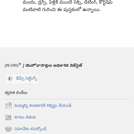
మందు, డ్రగ్స్‌, పెళ్లికి ముందే సెక్స్‌, డేటింగ్‌, కోర్ట్‌షిప్‌
వంటివాటి గురించి ఈ పుస్తకంలో ఉన్నాయి.
®
JW.ORG
/ యెహోవాసాక్షుల అధికారిక వెబ్‌సైట్‌
థీమ్స్ సెట్టింగ్స్
త్వరిత లింక్‌లు
మిమ్మల్ని కలవడానికి రిక్వెస్టు చేయండి
కూటం వెతుకు
(కొత్త
విండో
సమావేశం కనుక్కోండి
(కొత్త
ఓపెన్‌