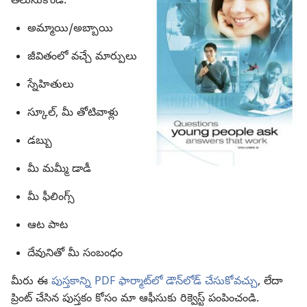
తెలుసుకోండి:
అమ్మాయి/అబ్బాయి
జీవితంలో వచ్చే మార్పులు
స్నేహితులు
స్కూల్‌, మీ తోటివాళ్లు
డబ్బు
మీ మమ్మీ డాడీ
మీ ఫీలింగ్స్‌
ఆట పాట
దేవునితో మీ సంబంధం
మీరు ఈ
పుస్తకాన్ని PDF ఫార్మాట్‌లో డౌన్‌లోడ్‌ చేసుకోవచ్చు
, లేదా
ప్రింట్‌ చేసిన పుస్తకం కోసం మా ఆఫీసుకు రిక్వెస్ట్‌ పంపించండి.