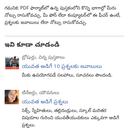
గమనిక: PDF ఫార్మాట్‌లో ఉన్న పుస్తకంలోని కొన్ని భాగాల్లో మీరు
నోట్సు రాసుకోవచ్చు. మీ ఫోన్‌ లేదా కంప్యూటర్‌లో ఈ ఫీచర్‌ ఉంటే,
ప్రశ్నలకు జవాబులు లేదా నోట్సు రాసుకోవచ్చు.
ఇవి కూడా చూడండి
బ్రోషుర్లు, చిన్న పుస్తకాలు
యువత అడిగే 10 ప్రశ్నలకు జవాబులు
మీకు ఉపయోగపడే సలహాలు, సూచనలు పొందండి.
టీనేజర్లు, యౌవనులు
యువత అడిగే ప్రశ్నలు
సెక్స్‌, స్నేహితులు, తల్లిదండ్రులు, స్కూల్‌ మరితర
విషయాల గురించి యువతీయువకులు ఎక్కువగా అడిగే
ప్రశ్నలు.