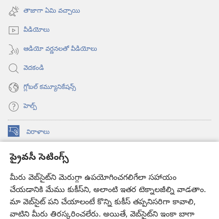
విండో
అవుతుంది)
తాజాగా ఏమి వచ్చాయి
ఓపెన్‌
అవుతుంది)
వీడియోలు
ఆడియో వర్ణనలతో వీడియోలు
వెదకండి
గ్లోబల్‌ కమ్యూనికేషన్స్‌
హెల్ప్‌
విరాళాలు
(కొత్త
విండో
ప్రైవసీ సెటింగ్స్
ఓపెన్‌
కావలికోట ఆన్‌లైన్‌ లైబ్రరీ
(కొత్త
అవుతుంది)
విండో
మీరు వెబ్‌సైట్‌ని మెరుగ్గా ఉపయోగించగలిగేలా సహాయం
®
JW Hub
ఓపెన్‌
(కొత్త
చేయడానికి మేము కుకీస్‌ని, అలాంటి ఇతర టెక్నాలజీల్ని వాడతాం.
అవుతుంది)
విండో
మా వెబ్‌సైట్‌ పని చేయాలంటే కొన్ని కుకీస్‌ తప్పనిసరిగా కావాలి,
JW లైబ్రరీ
యాప్‌
ఓపెన్‌
వాటిని మీరు తిరస్కరించలేరు. అయితే, వెబ్‌సైట్‌ని ఇంకా బాగా