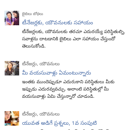
బైబిలు బోధలు
టీనేజర్లకు, యౌవనులకు సహాయం
టీనేజర్లలకు, యౌవనులకు తరచూ ఎదురయ్యే పరిస్థితుల్ని,
సవాళ్లను దాటడానికి బైబిలు ఎలా సహాయం చేస్తుందో
తెలుసుకోండి.
టీనేజర్లు, యౌవనులు
మీ వయసువాళ్లు ఏమంటున్నారు
ఇంతకు ముందెప్పుడూ ఎదురుకాని పరిస్థితులు మీకు
ఇప్పుడు ఎదురవ్వవచ్చు. అలాంటి పరిస్థితుల్లో మీ
వయసువాళ్లు ఏమి చేస్తున్నారో చూడండి.
టీనేజర్లు, యౌవనులు
యువత అడిగే ప్రశ్నలు, 1వ సంపుటి