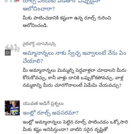
రూల్స్‌ ఎందుకు పెడతారో ఎప్పుడైనా
ఆలోచించారా?
మీకు పాటించడానికి కష్టంగా ఉన్న రూల్స్‌ గురించి
ఆలోచించండి.
వైట్‌బోర్డ్‌ యానిమేషన్స్‌
అమ్మానాన్నలు నాకు స్వేచ్ఛ ఇవ్వాలంటే నేను ఏం
చేయాలి?
మీ అమ్మానాన్నలు మిమ్మల్ని పెద్దవాళ్లలా చూడాలని మీరు
కోరుకోవచ్చు, కానీ వాళ్లు దానికి ఒప్పుకోకపోవచ్చు. వాళ్ల
నమ్మకాన్ని మీరు చూరగొనాలంటే ఏమేమి చేయవచ్చు?
యువత అడిగే ప్రశ్నలు
ఇంట్లో రూల్స్‌ అవసరమా?
ఇంట్లో అమ్మానాన్నలు పెట్టిన రూల్స్‌ పాటించడం ఒక్కోసారి
మీకు కష్టం అనిపిస్తుందా? వాటిని సరైన దృష్టితో