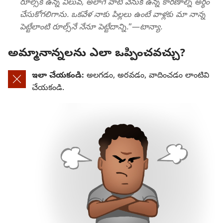
రూల్స్‌కి ఉన్న విలువ, అలాగే వాటి వెనుక ఉన్న కారణాల్ని అర్థం
చేసుకోగలిగాను. ఒకవేళ నాకు పిల్లలు ఉంటే వాళ్లకు మా నాన్న
పెట్టేలాంటి రూల్స్‌నే నేనూ పెట్టేదాన్ని.
”—
టాన్యా.
అమ్మానాన్నలను ఎలా ఒప్పించవచ్చు?
ఇలా చేయకండి:
అలగడం, అరవడం, వాదించడం లాంటివి
చేయకండి.