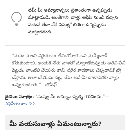
టిప్‌: మీ అమ్మానాన్నలు ప్రశాంతంగా ఉన్నప్పుడు
మాట్లాడండి. అంతేగానీ, వాళ్లు ఆఫీస్‌ నుండి వచ్చిన
వెంటనే లేదా వేరే పనుల్లో బిజీగా ఉన్నప్పుడు
మాట్లాడకండి.
“మనం మంచి నిర్ణయాలు తీసుకోవాలి అని మమ్మీడాడీ
కోరుకుంటారు. అందుకే నేను వాళ్లతో మాట్లాడేటప్పుడు అరిచి-పేచీ
పెట్టడం లాంటివి చేయను కానీ, సరైన కారణాలు చెప్పడానికి ట్రై
చేస్తాను. అలా చేయడం వల్ల, నేను అడిగేవి చాలావరకు వాళ్లు
ఒప్పుకుంటారు.”—జోసెఫ్‌.
బైబిలు సూత్రం:
“నువ్వు మీ అమ్మానాన్నల్ని గౌరవించు.”—
ఎఫెసీయులు 6:2
.
మీ వయసువాళ్లు ఏమంటున్నారు?