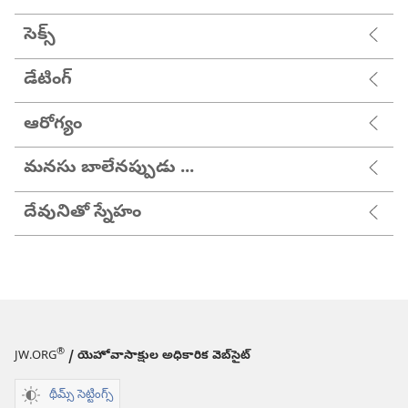
సెక్స్
డేటింగ్
ఆరోగ్యం
మనసు బాలేనప్పుడు ...
దేవునితో స్నేహం
®
JW.ORG
/ యెహోవాసాక్షుల అధికారిక వెబ్‌సైట్‌
థీమ్స్ సెట్టింగ్స్