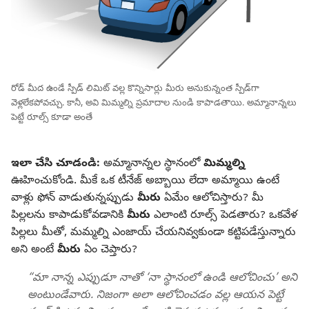
రోడ్‌ మీద ఉండే స్పీడ్‌ లిమిట్‌ వల్ల కొన్నిసార్లు మీరు అనుకున్నంత స్పీడ్‌గా
వెళ్లలేకపోవచ్చు. కానీ, అవి మిమ్మల్ని ప్రమాదాల నుండి కాపాడతాయి. అమ్మానాన్నలు
పెట్టే రూల్స్‌ కూడా అంతే
ఇలా చేసి చూడండి:
అమ్మానాన్నల స్థానంలో
మిమ్మల్ని
ఊహించుకోండి. మీకే ఒక టీనేజ్‌ అబ్బాయి లేదా అమ్మాయి ఉంటే
వాళ్లు ఫోన్‌ వాడుతున్నప్పుడు
మీరు
ఏమేం ఆలోచిస్తారు? మీ
పిల్లలను కాపాడుకోవడానికి
మీరు
ఎలాంటి రూల్స్‌ పెడతారు? ఒకవేళ
పిల్లలు మీతో, మమ్మల్ని ఎంజాయ్‌ చేయనివ్వకుండా కట్టిపడేస్తున్నారు
అని అంటే
మీరు
ఏం చెప్తారు?
“మా నాన్న ఎప్పుడూ నాతో
‘నా స్థానంలో ఉండి ఆలోచించు’ అని
అంటుండేవారు. నిజంగా అలా ఆలోచించడం వల్ల ఆయన పెట్టే