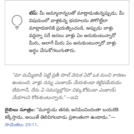
టిప్‌:
మీ అమ్మానాన్నలతో మాట్లాడుతున్నప్పుడు, మీ
విషయంలో వాళ్లకున్న భయాలను పోగొట్టేలా
మాట్లాడడానికి ప్రయత్నించండి. అప్పుడు వాళ్లు
వద్దన్నా సరే అసలు వాళ్లు ఏం అనుకుంటున్నారో
మీరు, అలాగే మీరు ఏం అనుకుంటున్నారో వాళ్లు
అర్థం చేసుకోగలుగుతారు.
“మా మమ్మీడాడీ పెట్టే ప్రతీ రూల్‌ వెనుక ఏదో ఒక మంచి కారణం
ఉంటుంది. వాళ్లు నన్ను ఎంజాయ్‌ చేయకుండా కట్టిపడేయడం
లేదుగానీ, నేను ఏ సమస్యల్లోనూ చిక్కుకోకుండా ఎంజాయ్‌
చేయాలని కోరుకుంటున్నారు.
”
—ఐవి.
బైబిలు సూత్రం:
“మూర్ఖుడు తనకు అనిపించిందంతా బయటికి
కక్కేస్తాడు, అయితే తెలివిగలవాడు ప్రశాంతంగా ఉంటాడు.”—
సామెతలు 29:11
.