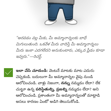
“అరవడం వల్ల మీకు, మీ అమ్మానాన్నలకు బాధే
మిగులుతుంది. ఒకవేళ మీరు వాదిస్తే మీ అమ్మానాన్నలు
మీరు ఇంకా ఎదగలేదని అనుకుంటారు, ఎక్కువ ఫ్రీడం కూడా
ఇవ్వరు.
”
—రిచర్డ్‌.
ఇలా చేసి చూడండి:
వెంటనే మాటకు మాట ఎదురు
చెప్పకండి. బదులుగా మీ అమ్మానాన్నల వైపు నుండి
ఆలోచించండి. వాళ్లు నిజంగా,
నన్ను
నమ్మడం లేదా? లేక
చుట్టూ ఉన్న
పరిస్థితుల్ని, ప్రజల్ని
నమ్మడం లేదా? అని
ఆలోచించండి. ప్రశాంతంగా మీ అమ్మానాన్నలతో మాట్లాడి
అసలు కారణం ఏంటో అడిగి తెలుసుకోండి.