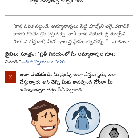
వాళ్ల నమ్మకాన్ని గెల్చుకోలేరు.
“కాస్త ఓపిక పట్టండి. అమ్మానాన్నలు పెట్టే రూల్స్‌ని తగ్గించడానికి
వాళ్లకు కొంచెం టైం పట్టవచ్చు. కానీ వాళ్లు పెడుతున్న రూల్స్‌ని
మీరు పాటిస్తుంటే, మీకు ఇంకాస్త ఫ్రీడం ఇవ్వవచ్చు.”—మెలిండా.
బైబిలు సూత్రం:
“ప్రతీ విషయంలో మీ అమ్మానాన్నల మాట
వినండి.”—
కొలొస్సయులు 3:20
.
ఇలా చేయకండి:
మీ ఫ్రెండ్స్‌ అలా చేస్తున్నారు, ఇలా
చేస్తున్నారు అని చెప్పి మీకు కావల్సింది చేసేలా మీ
అమ్మానాన్నల దగ్గర పేచీ పెట్టకండి.