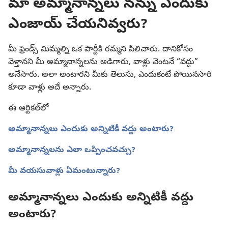
మా అమ్మానాన్నలు నన్ను ఎందుకు
ఎంజాయ్‌ చేయనివ్వరు?
మీ ఫ్రెండ్స్‌ మిమ్మల్ని ఒక పార్టీకి రమ్మని పిలిచారు. దానికోసం
వెళ్తానని మీ అమ్మానాన్నలను అడిగారు, వాళ్లు వెంటనే “వద్దు”
అనేసారు. అలా అంటారని మీకు తెలుసు, ఎందుకంటే పోయినసారి
కూడా వాళ్లు అదే అన్నారు.
ఈ ఆర్టికల్‌లో
అమ్మానాన్నలు ఎందుకు అన్నిటికీ వద్దు అంటారు?
అమ్మానాన్నలను ఎలా ఒప్పించవచ్చు?
మీ వయసువాళ్లు ఏమంటున్నారు?
అమ్మానాన్నలు ఎందుకు అన్నిటికీ వద్దు
అంటారు?