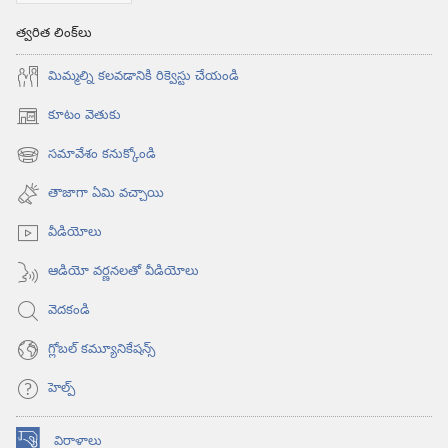
త్వరిత లింక్‌లు
మిమ్మల్ని కలవడానికి రిక్వెస్టు చేయండి
కూటం వెతుకు
(కొత్త
విండో
సమావేశం కనుక్కోండి
(కొత్త
ఓపెన్‌
విండో
అవుతుంది)
తాజాగా ఏమి వచ్చాయి
ఓపెన్‌
అవుతుంది)
వీడియోలు
ఆడియో వర్ణనలతో వీడియోలు
వెదకండి
గ్లోబల్‌ కమ్యూనికేషన్స్‌
హెల్ప్‌
విరాళాలు