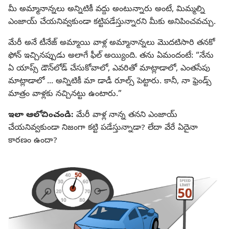
మీ అమ్మానాన్నలు అన్నిటికీ వద్దు అంటున్నారు అంటే, మిమ్మల్ని
ఎంజాయ్‌ చేయనివ్వకుండా కట్టిపడేస్తున్నారని మీకు అనిపించవచ్చు.
మేరీ అనే టీనేజ్‌ అమ్మాయి వాళ్ల అమ్మానాన్నలు మొదటిసారి తనకో
ఫోన్‌ ఇచ్చినప్పుడు అలాగే ఫీల్‌ అయ్యింది. తను ఏమందంటే: “నేను
ఏ యాప్స్‌ డౌన్‌లోడ్‌ చేసుకోవాలో, ఎవరితో మాట్లాడాలో, ఎంతసేపు
మాట్లాడాలో ... అన్నిటికీ మా డాడీ రూల్స్‌ పెట్టారు. కానీ, నా ఫ్రెండ్స్‌
మాత్రం వాళ్లకు నచ్చినట్టు ఉంటారు.”
ఇలా ఆలోచించండి:
మేరీ వాళ్ల నాన్న తనని ఎంజాయ్‌
చేయనివ్వకుండా నిజంగా కట్టి పడేస్తున్నాడా? లేదా వేరే ఏదైనా
కారణం ఉందా?