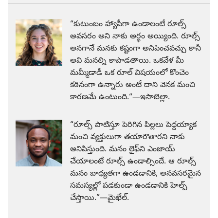
“కుటుంబం హ్యాపీగా ఉండాలంటే రూల్స్‌
అవసరం అని నాకు అర్థం అయ్యింది. రూల్స్‌
అనగానే మనకు కష్టంగా అనిపించవచ్చు కానీ
అవి మనల్ని కాపాడతాయి. ఒకవేళ మీ
మమ్మీడాడీ ఒక రూల్‌ విషయంలో కొంచెం
కఠినంగా ఉన్నారు అంటే దాని వెనక మంచి
కారణమే ఉంటుంది.“—ఇసాబెల్లా.
“రూల్స్‌ పాటిస్తూ పెరిగిన పిల్లలు పెద్దయ్యాక
మంచి వ్యక్తులుగా తయారౌతారని నాకు
అనిపిస్తుంది. మనం లైఫ్‌ని ఎంజాయ్‌
చేయాలంటే రూల్స్‌ ఉండాల్సిందే. ఆ రూల్స్‌
మనం బాధ్యతగా ఉండడానికి, అనవసరమైన
సమస్యల్లో పడకుండా ఉండడానికి హెల్ప్‌
చేస్తాయి.”—మైఖేల్‌.