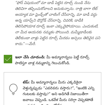
“ఫోన్‌ విషయంలో మా డాడీ పెట్టిన రూల్స్‌ నుండి నేను
తెలివిగా తప్పించుకోవాలని అనుకున్నాను. రాత్రి బాగా లేట్‌
అయ్యాక మా ఫ్రెండ్స్‌తో చాటింగ్‌ చేసేదాన్ని, మా డాడీ వద్దు
అన్న యాప్స్‌ని డౌన్లోడ్‌ చేసేదాన్ని. చివరికి, డాడీకి
తెలిసిపోయాక రూల్స్‌ ఇంకా ఎక్కువైపోయాయి. ఎందుకంటే,
నా మీద ఆయనకు నమ్మకం పోయింది. మమ్మీడాడీలకు
తెలీకుండా వాళ్లు పెట్టిన రూల్స్‌ మీరడం అస్సలు తెలివైన పని
కాదు.
”
—మేరీ.
ఇలా చేసి చూడండి:
మీ అమ్మానాన్నలు పెట్టే రూల్స్‌
పాటిస్తూ వాళ్ల నమ్మకాన్ని గెలుచుకోండి.
టిప్‌:
మీ అమ్మానాన్నలు మీరు ఎక్కడికైనా
వెళ్తున్నప్పుడు “ఎవరెవరు వస్తారు?”, “ఇంటికి ఎన్ని
గంటలకు వస్తావు?” అని అడిగితే నిజాయితీగా
జవాబు చెప్పండి. ఒకవేళ మీరు సరిగ్గా చెప్పకపోతే