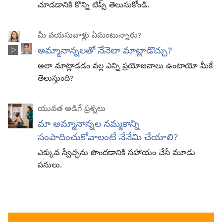
చూడడానికి కొన్ని టిప్స్‌ తెలుసుకోండి.
మీ వయసువాళ్లు ఏమంటున్నారు?
అమ్మానాన్నలతో నేనెలా మాట్లాడొచ్చు?
అలా మాట్లాడడం వల్ల ఎన్ని ప్రయోజనాలు ఉంటాయో మీకే
తెలుస్తుంది?
యువత అడిగే ప్రశ్నలు
మా అమ్మానాన్నల నమ్మకాన్ని
సంపాదించుకోవాలంటే నేనేమి చేయాలి?
ఎక్కువ స్వేచ్ఛను పొందడానికి సహాయం చేసే మూడు
పనులు.