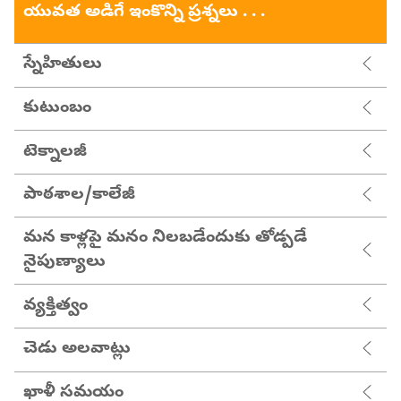
యువత అడిగే ఇంకొన్ని ప్రశ్నలు . . .
స్నేహితులు
కుటుంబం
టెక్నాలజీ
పాఠశాల/కాలేజీ
మన కాళ్లపై మనం నిలబడేందుకు తోడ్పడే
నైపుణ్యాలు
వ్యక్తిత్వం
చెడు అలవాట్లు
ఖాళీ సమయం