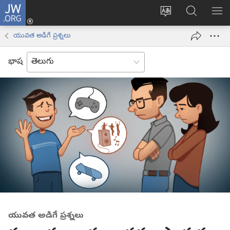
JW.ORG
లాగిన్
సైట్
JW.ORGలో
మె
(కొత్త
భాష
వెదకండి
చూ
విండో
యువత అడిగే ప్రశ్నలు
మార్చండి
ఓపెన్‌
అవుతుంది)
భాష
యువత అడిగే ప్రశ్నలు