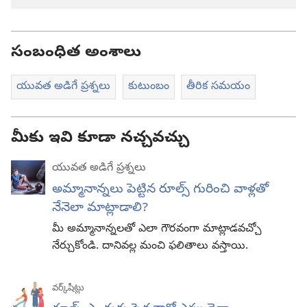
సంబంధిత అంశాలు
యువత అడిగే ప్రశ్నలు
కుటుంబం
తీరిక సమయం
మీకు ఇవి కూడా నచ్చవచ్చు
యువత అడిగే ప్రశ్నలు
అమ్మానాన్నలు పెట్టిన రూల్స్‌ గురించి వాళ్లతో
నేనెలా మాట్లాడాలి?
మీ అమ్మానాన్నలతో ఎలా గౌరవంగా మాట్లాడవచ్చో
నేర్చుకోండి. దానివల్ల మంచి ఫలితాలు వస్తాయి.
వర్క్‌షీట్లు