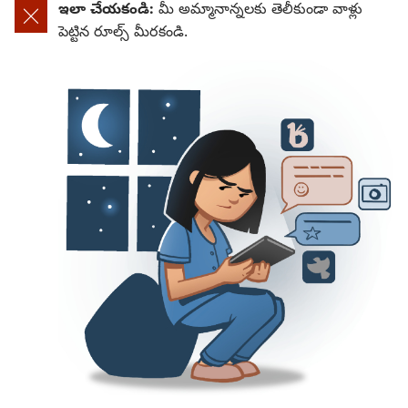
ఇలా చేయకండి:
మీ అమ్మానాన్నలకు తెలీకుండా వాళ్లు
పెట్టిన రూల్స్‌ మీరకండి.