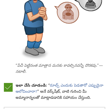
“
పేచీ పెట్టినంత మాత్రాన మనకు కావల్సినవన్నీ దొరకవు.
”
—
నటాలీ.
ఇలా చేసి చూడండి:
“
రూల్స్‌ ఎందుకు పెడతారో ఎప్పుడైనా
ఆలోచించారా?
” అనే వర్క్‌షీట్‌, వాటి గురించి మీ
అమ్మానాన్నలతో మాట్లాడడానికి సహాయం చేస్తుంది.