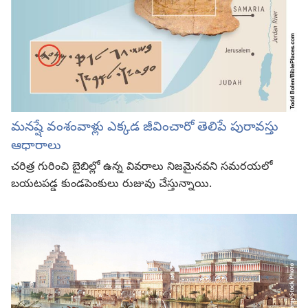
మనష్షే వంశంవాళ్లు ఎక్కడ జీవించారో తెలిపే పురావస్తు
ఆధారాలు
చరిత్ర గురించి బైబిల్లో ఉన్న వివరాలు నిజమైనవని సమరయలో
బయటపడ్డ కుండపెంకులు రుజువు చేస్తున్నాయి.