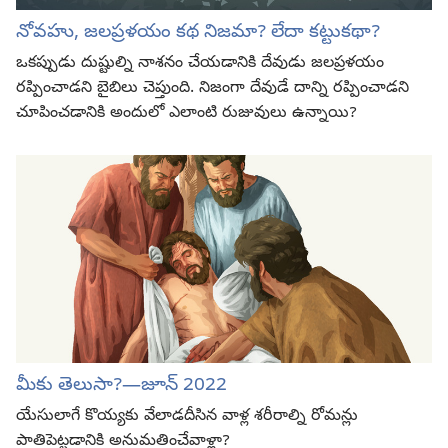
నోవహు, జలప్రళయం కథ నిజమా? లేదా కట్టుకథా?
ఒకప్పుడు దుష్టుల్ని నాశనం చేయడానికి దేవుడు జలప్రళయం
రప్పించాడని బైబిలు చెప్తుంది. నిజంగా దేవుడే దాన్ని రప్పించాడని
చూపించడానికి అందులో ఎలాంటి రుజువులు ఉన్నాయి?
మీకు తెలుసా?—జూన్‌ 2022
యేసులాగే కొయ్యకు వేలాడదీసిన వాళ్ల శరీరాల్ని రోమన్లు
పాతిపెట్టడానికి అనుమతించేవాళ్లా?