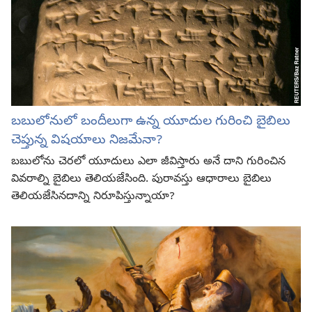
బబులోనులో బందీలుగా ఉన్న యూదుల గురించి బైబిలు
చెప్తున్న విషయాలు నిజమేనా?
బబులోను చెరలో యూదులు ఎలా జీవిస్తారు అనే దాని గురించిన
వివరాల్ని బైబిలు తెలియజేసింది. పురావస్తు ఆధారాలు బైబిలు
తెలియజేసినదాన్ని నిరూపిస్తున్నాయా?