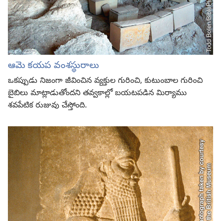
ఆమె కయప వంశస్థురాలు
ఒకప్పుడు నిజంగా జీవించిన వ్యక్తుల గురించి, కుటుంబాల గురించి
బైబిలు మాట్లాడుతోందని తవ్వకాల్లో బయటపడిన మిర్యాము
శవపేటిక రుజువు చేస్తోంది.