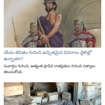
యేసు జీవితం గురించి ఖచ్చితమైన వివరాలు బైబిల్లో
ఉన్నాయా?
సువార్తల గురించి, అత్యంత ప్రాచీన రాతప్రతుల గురించి సత్యాలు
తెలుసుకోండి.