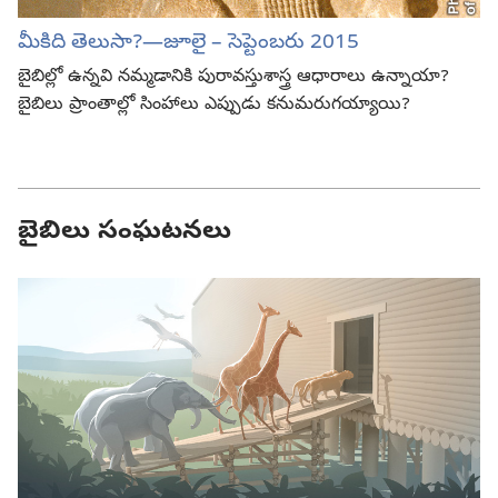
మీకిది తెలుసా?—జూలై – సెప్టెంబరు 2015
బైబిల్లో ఉన్నవి నమ్మడానికి పురావస్తుశాస్త్ర ఆధారాలు ఉన్నాయా?
బైబిలు ప్రాంతాల్లో సింహాలు ఎప్పుడు కనుమరుగయ్యాయి?
బైబిలు సంఘటనలు