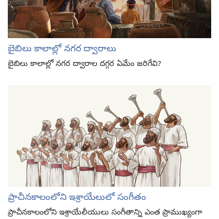
బైబిలు కాలాల్లో నగర ద్వారాలు
బైబిలు కాలాల్లో నగర ద్వారాల దగ్గర ఏమేం జరిగేవి?
ప్రాచీనకాలంలోని ఇశ్రాయేలులో సంగీతం
ప్రాచీనకాలంలోని ఇశ్రాయేలీయులు సంగీతాన్ని ఎంత ప్రాముఖ్యంగా