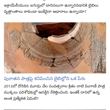
ఇశ్రాయేలీయులు ఐగుప్తులో బానిసలుగా ఉన్నారనడానికి బైబిలు
వృత్తాంతాలు కాకుండా ఇంకేవైనా ఆధారాలు ఉన్నాయా?
పురాతన పాత్రపై కనిపించిన బైబిల్లోని ఒక పేరు
2012⁠లో దొరికిన మూడు వేల సంవత్సరాల క్రితం నాటి పింగాణీ పాత్ర
ముక్కలు పరిశోధకుల్లో ఆసక్తిని రేకెత్తించింది. ఇంతకీ దానిలో ఉన్న
అంత ప్రత్యేకత ఏమిటి?