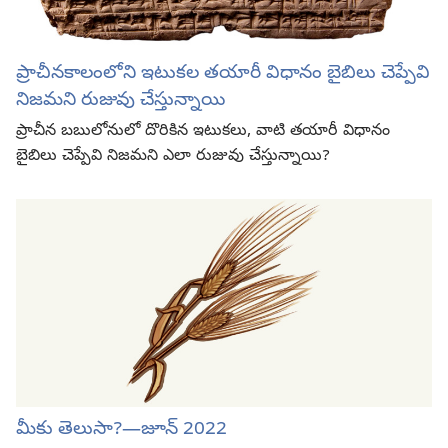
ప్రాచీనకాలంలోని ఇటుకల తయారీ విధానం బైబిలు చెప్పేవి
నిజమని రుజువు చేస్తున్నాయి
ప్రాచీన బబులోనులో దొరికిన ఇటుకలు, వాటి తయారీ విధానం
బైబిలు చెప్పేవి నిజమని ఎలా రుజువు చేస్తున్నాయి?
మీకు తెలుసా?​​—⁠జూన్‌ 2022