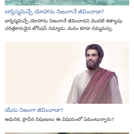
బాప్తిస్మమిచ్చే యోహాను నిజంగానే జీవించాడా?
బాప్తిస్మమిచ్చే యోహాను నిజంగానే జీవించాడని మొదటి శతాబ్దపు
చరిత్రకారుడైన జోసిఫస్‌ నమ్మాడు. మనం కూడా నమ్మవచ్చు.
యేసు నిజంగా జీవించాడా?
ఆధునిక, ప్రాచీన నిపుణులు ఈ విషయంలో ఏమంటున్నారు?