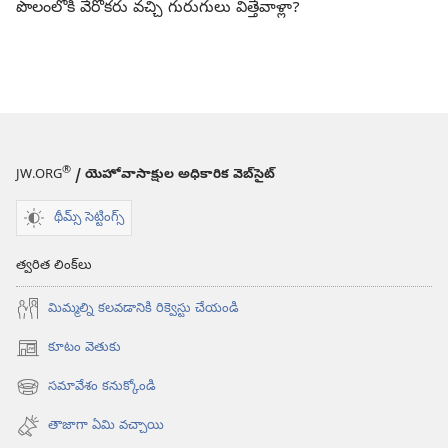
పొలంలోకి వేరొకరు వచ్చి గురుగులు విత్తేవాళ్లా?
®
JW.ORG
/ యెహోవాసాక్షుల అధికారిక వెబ్‌సైట్‌
థీమ్స్ సెట్టింగ్స్
త్వరిత లింక్‌లు
మిమ్మల్ని కలవడానికి రిక్వెస్టు చేయండి
కూటం వెతుకు
(కొత్త
విండో
సమావేశం కనుక్కోండి
(కొత్త
ఓపెన్‌
విండో
అవుతుంది)
తాజాగా ఏమి వచ్చాయి
ఓపెన్‌