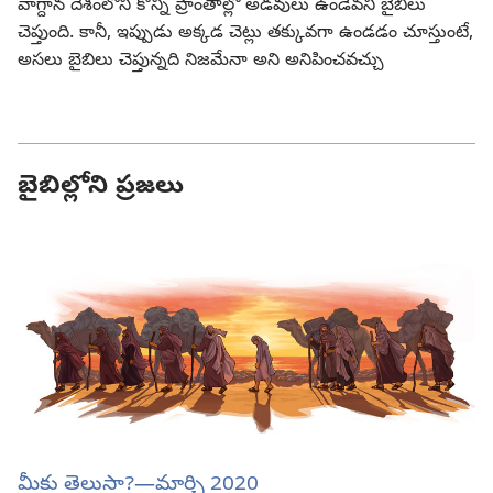
వాగ్దాన దేశంలోని కొన్ని ప్రాంతాల్లో అడవులు ఉండేవని బైబిలు
చెప్తుంది. కానీ, ఇప్పుడు అక్కడ చెట్లు తక్కువగా ఉండడం చూస్తుంటే,
అసలు బైబిలు చెప్తున్నది నిజమేనా అని అనిపించవచ్చు
బైబిల్లోని ప్రజలు
మీకు తెలుసా?—మార్చి 2020