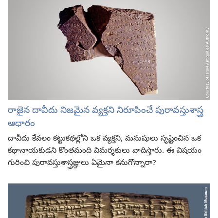
రాజైన దావీదు నిజమైన వ్యక్తని నిరూపించే పురావస్తుశాస్త్ర
ఆధారం
దావీదు కేవలం కట్టుకథల్లోని ఒక వ్యక్తని, మనుషులు సృష్టించిన ఒక
కథానాయకుడని కొంతమంది విమర్శకులు వాదిస్తారు. ఈ విషయం
గురించి పురావస్తుశాస్త్రజ్ఞులు ఏమైనా కనుగొన్నారా?