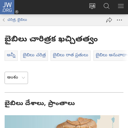
JW.ORG
లాగిన్
సైట్
JW.ORGలో
మె
(కొత్త
భాష
వెదకండి
చూ
విండో
చరిత్ర, బైబిలు
మార్చండి
ఓపెన్‌
అవుతుంది)
బైబిలు చారిత్రక ఖచ్చితత్వం
అన్నీ
బైబిలు చరిత్ర
బైబిలు రాత ప్రతులు
బైబిలు అనువాదా
బైబిలు దేశాలు, ప్రాంతాలు