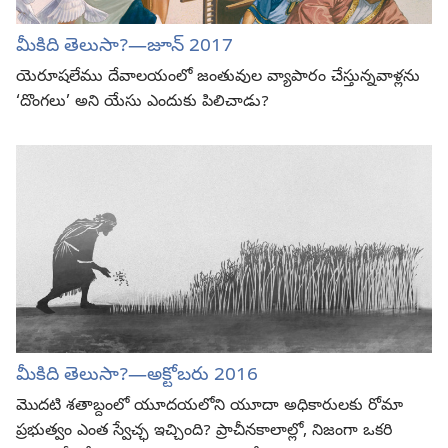
మీకిది తెలుసా?​​—⁠జూన్‌ 2017
యెరూషలేము దేవాలయంలో జంతువుల వ్యాపారం చేస్తున్నవాళ్లను
‘దొంగలు’ అని యేసు ఎందుకు పిలిచాడు?
మీకిది తెలుసా?​​—⁠అక్టోబరు 2016
మొదటి శతాబ్దంలో యూదయలోని యూదా అధికారులకు రోమా
ప్రభుత్వం ఎంత స్వేచ్ఛ ఇచ్చింది? ప్రాచీనకాలాల్లో, నిజంగా ఒకరి