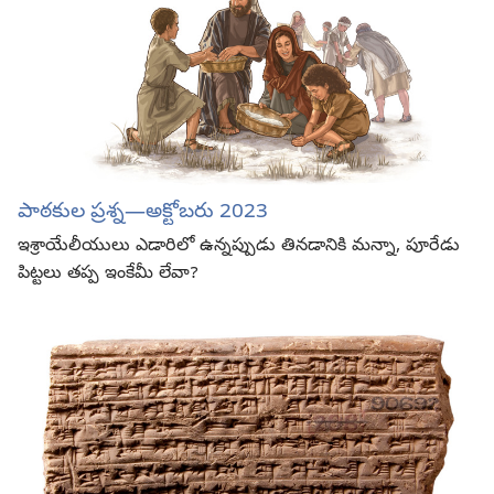
పాఠకుల ప్రశ్న​—అక్టోబరు 2023
ఇశ్రాయేలీయులు ఎడారిలో ఉన్నప్పుడు తినడానికి మన్నా, పూరేడు
పిట్టలు తప్ప ఇంకేమీ లేవా?