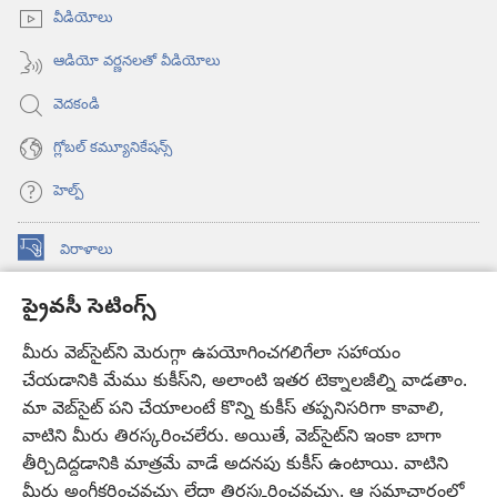
అవుతుంది)
వీడియోలు
ఆడియో వర్ణనలతో వీడియోలు
వెదకండి
గ్లోబల్‌ కమ్యూనికేషన్స్‌
హెల్ప్‌
విరాళాలు
(కొత్త
విండో
ప్రైవసీ సెటింగ్స్
ఓపెన్‌
కావలికోట ఆన్‌లైన్‌ లైబ్రరీ
(కొత్త
అవుతుంది)
విండో
మీరు వెబ్‌సైట్‌ని మెరుగ్గా ఉపయోగించగలిగేలా సహాయం
®
JW Hub
ఓపెన్‌
(కొత్త
చేయడానికి మేము కుకీస్‌ని, అలాంటి ఇతర టెక్నాలజీల్ని వాడతాం.
అవుతుంది)
విండో
మా వెబ్‌సైట్‌ పని చేయాలంటే కొన్ని కుకీస్‌ తప్పనిసరిగా కావాలి,
JW లైబ్రరీ
యాప్‌
ఓపెన్‌
వాటిని మీరు తిరస్కరించలేరు. అయితే, వెబ్‌సైట్‌ని ఇంకా బాగా
అవుతుంది)
తీర్చిదిద్దడానికి మాత్రమే వాడే అదనపు కుకీస్‌ ఉంటాయి. వాటిని
కావలికోట లైబ్రరీ
మీరు అంగీకరించవచ్చు లేదా తిరస్కరించవచ్చు. ఆ సమాచారంలో