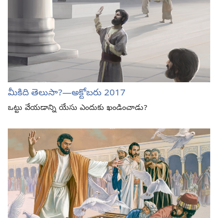
మీకిది తెలుసా?​​—⁠అక్టోబరు 2017
ఒట్టు వేయడాన్ని యేసు ఎందుకు ఖండించాడు?