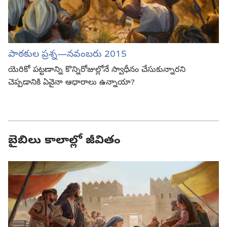
పాఠకుల ప్రశ్న—నవంబరు 2015
యెరికో పట్టణాన్ని కొన్నిరోజుల్లోనే స్వాధీనం చేసుకున్నారని
చెప్పడానికి ఏవైనా ఆధారాలు ఉన్నాయా?
బైబిలు కాలాల్లో జీవితం