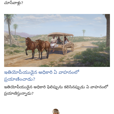
చూసేవాళ్లు?
ఇతియోపీయుడైన అధికారి ఏ వాహనంలో
ప్రయాణించాడు?
ఇతియోపీయుడైన అధికారి ఫిలిప్పును కలిసినప్పుడు ఏ వాహనంలో
ప్రయాణిస్తున్నాడు?