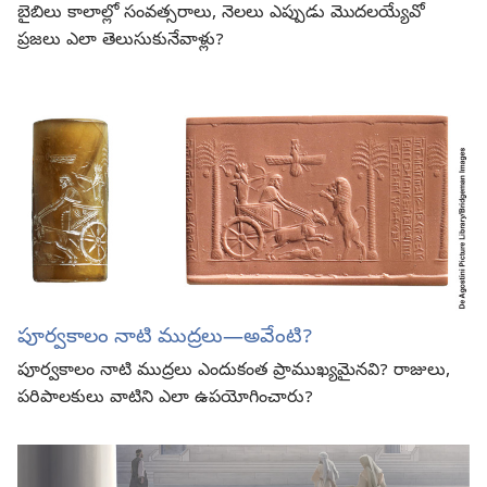
బైబిలు కాలాల్లో సంవత్సరాలు, నెలలు ఎప్పుడు మొదలయ్యేవో
ప్రజలు ఎలా తెలుసుకునేవాళ్లు?
పూర్వకాలం నాటి ముద్రలు—అవేంటి?
పూర్వకాలం నాటి ముద్రలు ఎందుకంత ప్రాముఖ్యమైనవి? రాజులు,
పరిపాలకులు వాటిని ఎలా ఉపయోగించారు?