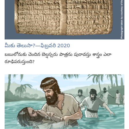
మీకు తెలుసా?—ఫిబ్రవరి 2020
బబులోనుకు చెందిన బెల్షస్సరు పాత్రను పురావస్తు శాస్త్రం ఎలా
రూఢిపరుస్తుంది?