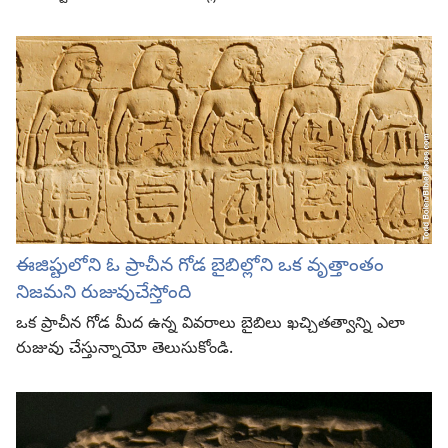
ఈజిప్టులోని ఓ ప్రాచీన గోడ బైబిల్లోని ఒక వృత్తాంతం
నిజమని రుజువుచేస్తోంది
ఒక ప్రాచీన గోడ మీద ఉన్న వివరాలు బైబిలు ఖచ్చితత్వాన్ని ఎలా
రుజువు చేస్తున్నాయో తెలుసుకోండి.