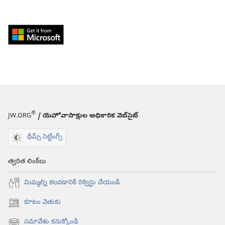
Download
from
Windows
Store
(కొత్త
విండో
ఓపెన్‌
®
JW.ORG
/ యెహోవాసాక్షుల అధికారిక వెబ్‌సైట్‌
అవుతుంది)
థీమ్స్ సెట్టింగ్స్
త్వరిత లింక్‌లు
మిమ్మల్ని కలవడానికి రిక్వెస్టు చేయండి
కూటం వెతుకు
(కొత్త
విండో
సమావేశం కనుక్కోండి