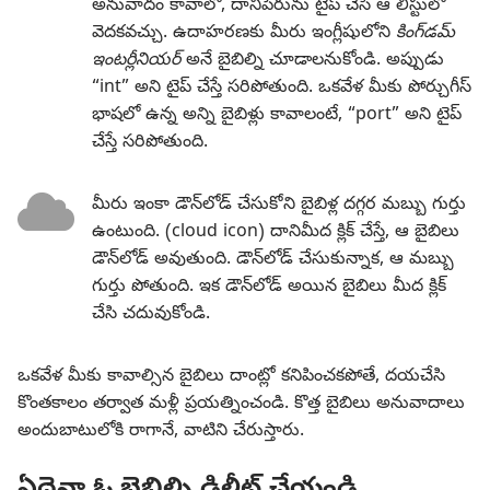
అనువాదం కావాలో, దానిపేరును టైప్‌ చేసి ఆ లిస్టులో
వెదకవచ్చు. ఉదాహరణకు మీరు ఇంగ్లీషులోని
కింగ్‌డమ్‌
ఇంటర్లీనియర్‌
అనే బైబిల్ని చూడాలనుకోండి. అప్పుడు
“int” అని టైప్‌ చేస్తే సరిపోతుంది. ఒకవేళ మీకు పోర్చుగీస్‌
భాషలో ఉన్న అన్ని బైబిళ్లు కావాలంటే, “port” అని టైప్‌
చేస్తే సరిపోతుంది.
మీరు ఇంకా డౌన్‌లోడ్‌ చేసుకోని బైబిళ్ల దగ్గర మబ్బు గుర్తు
ఉంటుంది. (cloud icon) దానిమీద క్లిక్‌ చేస్తే, ఆ బైబిలు
డౌన్‌లోడ్‌ అవుతుంది. డౌన్‌లోడ్‌ చేసుకున్నాక, ఆ మబ్బు
గుర్తు పోతుంది. ఇక డౌన్‌లోడ్‌ అయిన బైబిలు మీద క్లిక్‌
చేసి చదువుకోండి.
ఒకవేళ మీకు కావాల్సిన బైబిలు దాంట్లో కనిపించకపోతే, దయచేసి
కొంతకాలం తర్వాత మళ్లీ ప్రయత్నించండి. కొత్త బైబిలు అనువాదాలు
అందుబాటులోకి రాగానే, వాటిని చేరుస్తారు.
ఏదైనా ఓ బైబిల్ని డిలీట్‌ చేయండి