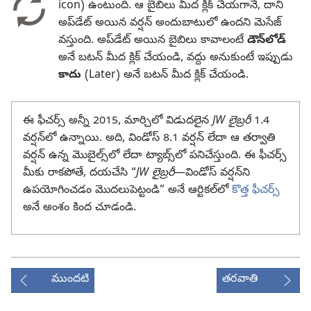
icon) ఉంటుంది. ఆ బైబిలు మీద క్లిక్‌ చేయగానే, దాని
అప్‌డేట్‌ అయిన వర్షన్‌ అందుబాటులో ఉందని మెసేజ్‌
వస్తుంది. అప్‌డేట్‌ అయిన బైబిలు కావాలంటే
డౌన్‌లోడ్‌
అనే బటన్‌ మీద క్లిక్‌ చేయండి, వద్దు అనుకుంటే ఇప్పుడు
కాదు
(Later) అనే బటన్‌ మీద క్లిక్‌ చేయండి.
ఈ ఫీచర్స్‌ అన్నీ 2015, మార్చిలో విడుదలైన
JW లైబ్రరీ
1.4
వర్షన్‌లో ఉన్నాయి. అది, విండోస్‌ 8.1 వర్షన్‌ లేదా ఆ తర్వాతి
వర్షన్‌ ఉన్న మొబైల్స్‌లో లేదా ట్యాబ్స్‌లో పనిచేస్తుంది. ఈ ఫీచర్స్‌
మీకు రాకపోతే, దయచేసి “
JW లైబ్రరీ
​—విండోస్‌ వర్షన్‌ని
ఉపయోగించడం మొదలుపెట్టండి” అనే ఆర్టికల్‌లో
కొత్త ఫీచర్స్‌
అనే అంశం కింద చూడండి.
ముందటి
తరవాతి