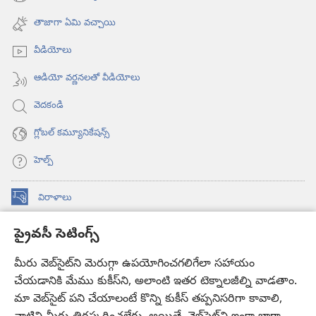
(కొత్త
ఓపెన్‌
విండో
అవుతుంది)
తాజాగా ఏమి వచ్చాయి
ఓపెన్‌
అవుతుంది)
వీడియోలు
ఆడియో వర్ణనలతో వీడియోలు
వెదకండి
గ్లోబల్‌ కమ్యూనికేషన్స్‌
హెల్ప్‌
విరాళాలు
(కొత్త
విండో
ప్రైవసీ సెటింగ్స్
ఓపెన్‌
కావలికోట ఆన్‌లైన్‌ లైబ్రరీ
(కొత్త
అవుతుంది)
విండో
మీరు వెబ్‌సైట్‌ని మెరుగ్గా ఉపయోగించగలిగేలా సహాయం
®
JW Hub
ఓపెన్‌
చేయడానికి మేము కుకీస్‌ని, అలాంటి ఇతర టెక్నాలజీల్ని వాడతాం.
(కొత్త
అవుతుంది)
విండో
మా వెబ్‌సైట్‌ పని చేయాలంటే కొన్ని కుకీస్‌ తప్పనిసరిగా కావాలి,
JW లైబ్రరీ
యాప్‌
ఓపెన్‌