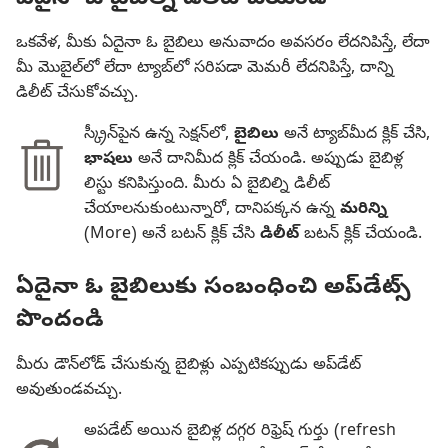
ఒకవేళ, మీకు ఏదైనా ఓ బైబిలు అనువాదం అవసరం లేదనిపిస్తే, లేదా
మీ మొబైల్‌లో లేదా ట్యాబ్‌లో సరిపడా మెమరీ లేదనిపిస్తే, దాన్ని
డిలీట్‌ చేసుకోవచ్చు.
స్క్రీన్‌పైన ఉన్న సెక్షన్‌లో,
బైబిలు
అనే ట్యాబ్‌మీద క్లిక్‌ చేసి,
భాషలు
అనే దానిమీద క్లిక్‌ చేయండి. అప్పుడు బైబిళ్ల
లిస్టు కనిపిస్తుంది. మీరు ఏ బైబిల్ని డిలీట్‌
చేయాలనుకుంటున్నారో, దానిపక్కన ఉన్న
మరిన్ని
(More) అనే బటన్‌ క్లిక్‌ చేసి
డిలీట్‌
బటన్‌ క్లిక్‌ చేయండి.
ఏదైనా ఓ బైబిలుకు సంబంధించి అప్‌డేట్స్‌
పొందండి
మీరు డౌన్‌లోడ్‌ చేసుకున్న బైబిళ్లు ఎప్పటికప్పుడు అప్‌డేట్‌
అవుతుండవచ్చు.
అపడేట్‌ అయిన బైబిళ్ల దగ్గర రిఫ్రెష్‌ గుర్తు (refresh