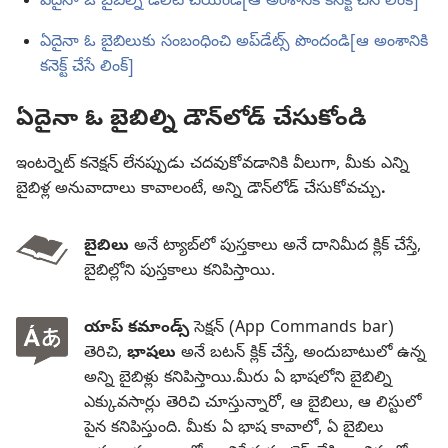
ఏదైనా ఓ బైబిల్ని డిలీట్‌ చేయండి[ఆ అంశానికి కనెక్ట్‌ చేసే లింక్‌]
ఏదైనా ఓ బైబిలుకు సంబంధించి అప్‌డేట్స్‌ పొందండి[ఆ అంశానికి
కనెక్ట్‌ చేసే లింక్‌]
ఏదైనా ఓ బైబిల్ని డౌన్‌లోడ్‌ చేసుకోండి
ఇంటర్నెట్‌ కనెక్షన్‌ లేనప్పుడు చదవుకోవడానికి వీలుగా, మీకు ఎన్ని
బైబిళ్ల అనువాదాలు కావాలంటే, అన్ని డౌన్‌లోడ్‌ చేసుకోవచ్చు
.
బైబిలు
అనే ట్యాబ్‌లో పుస్తకాలు అనే దానిమీద క్లిక్‌ చేస్తే,
బైబిల్లోని పుస్తకాలు కనిపిస్తాయి.
యాప్‌ కమాండ్స్‌
సెక్షన్‌ (App Commands bar)
తెరిచి,
భాషలు
అనే బటన్‌ క్లిక్‌ చేస్తే, అందుబాటులో ఉన్న
అన్ని బైబిళ్లు కనిపిస్తాయి.మీరు ఏ భాషలోని బైబిల్ని
ఎక్కువసార్లు తెరిచి చూస్తున్నారో, ఆ బైబిలు, ఆ లిస్టులో
పైన కనిపిస్తుంది. మీకు ఏ భాష కావాలో, ఏ బైబిలు