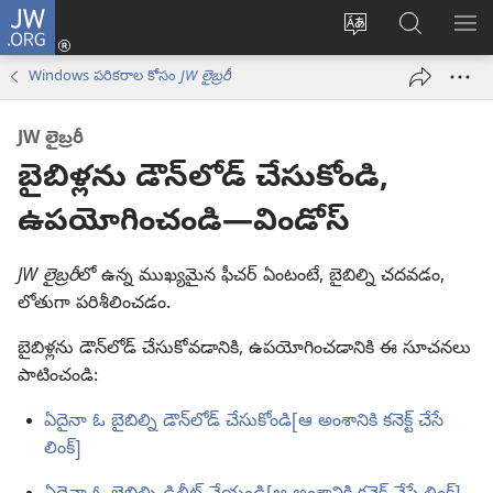
JW.ORG
లాగిన్
సైట్
JW.ORGలో
మె
(కొత్త
భాష
వెదకండి
చూ
విండో
Windows పరికరాల కోసం
JW లైబ్రరీ
మార్చండి
ఓపెన్‌
అవుతుంది)
JW లైబ్రరీ
బైబిళ్లను డౌన్‌లోడ్‌ చేసుకోండి,
ఉపయోగించండి—విండోస్‌
JW లైబ్రరీ
లో ఉన్న ముఖ్యమైన ఫీచర్‌ ఏంటంటే, బైబిల్ని చదవడం,
లోతుగా పరిశీలించడం.
బైబిళ్లను డౌన్‌లోడ్‌ చేసుకోవడానికి, ఉపయోగించడానికి ఈ సూచనలు
పాటించండి:
ఏదైనా ఓ బైబిల్ని డౌన్‌లోడ్‌ చేసుకోండి[ఆ అంశానికి కనెక్ట్‌ చేసే
లింక్‌]