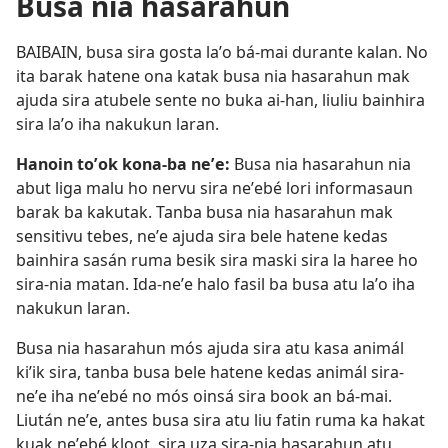
Busa nia hasarahun
BAIBAIN, busa sira gosta laʼo bá-mai durante kalan. No
ita barak hatene ona katak busa nia hasarahun mak
ajuda sira atubele sente no buka ai-han, liuliu bainhira
sira laʼo iha nakukun laran.
Hanoin toʼok kona-ba neʼe:
Busa nia hasarahun nia
abut liga malu ho nervu sira neʼebé lori informasaun
barak ba kakutak. Tanba busa nia hasarahun mak
sensitivu tebes, neʼe ajuda sira bele hatene kedas
bainhira sasán ruma besik sira maski sira la haree ho
sira-nia matan. Ida-neʼe halo fasil ba busa atu laʼo iha
nakukun laran.
Busa nia hasarahun mós ajuda sira atu kasa animál
kiʼik sira, tanba busa bele hatene kedas animál sira-
neʼe iha neʼebé no mós oinsá sira book an bá-mai.
Liután neʼe, antes busa sira atu liu fatin ruma ka hakat
kuak neʼebé kloot, sira uza sira-nia hasarahun atu