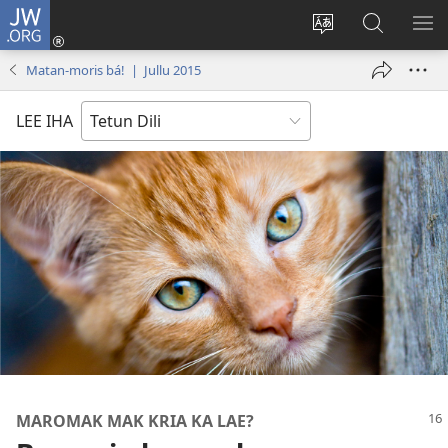
JW.ORG
Log
In
Hili
Buka
HA
(loke
língua
JW.ORG
ME
Matan-moris bá! | Jullu 2015
window
seluk
foun)
LEE IHA
MAROMAK MAK KRIA KA LAE?