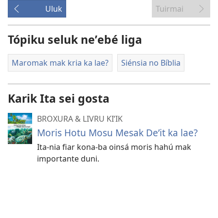
Uluk
Tuirmai
Tópiku seluk neʼebé liga
Maromak mak kria ka lae?
Siénsia no Bíblia
Karik Ita sei gosta
BROXURA & LIVRU KIʼIK
Moris Hotu Mosu Mesak Deʼit ka lae?
Ita-nia fiar kona-ba oinsá moris hahú mak
importante duni.