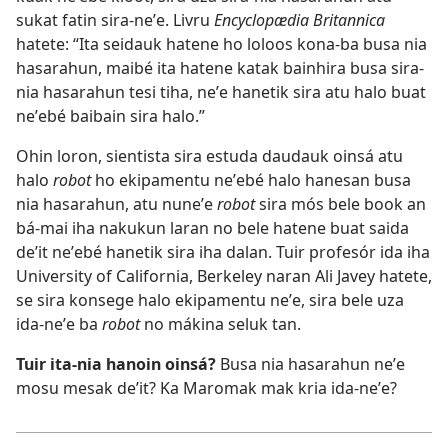
sukat fatin sira-neʼe. Livru
Encyclopædia Britannica
hatete: “Ita seidauk hatene ho loloos kona-ba busa nia
hasarahun, maibé ita hatene katak bainhira busa sira-
nia hasarahun tesi tiha, neʼe hanetik sira atu halo buat
neʼebé baibain sira halo.”
Ohin loron, sientista sira estuda daudauk oinsá atu
halo
robot
ho ekipamentu neʼebé halo hanesan busa
nia hasarahun, atu nuneʼe
robot
sira mós bele book an
bá-mai iha nakukun laran no bele hatene buat saida
deʼit neʼebé hanetik sira iha dalan. Tuir profesór ida iha
University of California, Berkeley naran Ali Javey hatete,
se sira konsege halo ekipamentu neʼe, sira bele uza
ida-neʼe ba
robot
no mákina seluk tan.
Tuir ita-nia hanoin oinsá?
Busa nia hasarahun neʼe
mosu mesak deʼit? Ka Maromak mak kria ida-neʼe?