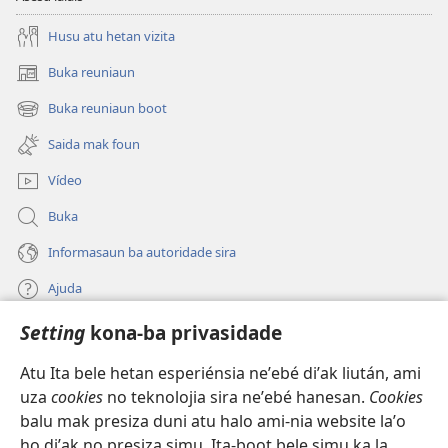
Husu atu hetan vizita
Buka reuniaun
(loke
window
Buka reuniaun boot
(loke
foun)
window
Saida mak foun
foun)
Vídeo
Buka
Informasaun ba autoridade sira
Ajuda
Setting
kona-ba privasidade
Fó kontribuisaun
(loke
window
Atu Ita bele hetan esperiénsia neʼebé diʼak liután, ami
foun)
Watchtower BIBLIOTEKA ONLINE™
uza
cookies
no teknolojia sira neʼebé hanesan.
Cookies
(loke
balu mak presiza duni atu halo ami-nia website laʼo
window
®
JW Hub
foun)
ho diʼak no presiza simu. Ita-boot bele simu ka la