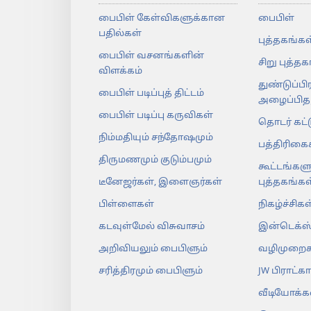
பைபிள் கேள்விகளுக்கான
பைபிள்
பதில்கள்
புத்தகங்கள
பைபிள் வசனங்களின்
சிறு புத்த
விளக்கம்
துண்டுப்பி
பைபிள் படிப்புத் திட்டம்
அழைப்பிதழ
பைபிள் படிப்பு கருவிகள்
தொடர் கட்
நிம்மதியும் சந்தோஷமும்
பத்திரிகை
திருமணமும் குடும்பமும்
கூட்டங்களு
டீனேஜர்கள், இளைஞர்கள்
புத்தகங்கள
பிள்ளைகள்
நிகழ்ச்சிகள
கடவுள்மேல் விசுவாசம்
இன்டெக்ஸ
அறிவியலும் பைபிளும்
வழிமுறைக
சரித்திரமும் பைபிளும்
JW பிராட்கா
வீடியோக்க