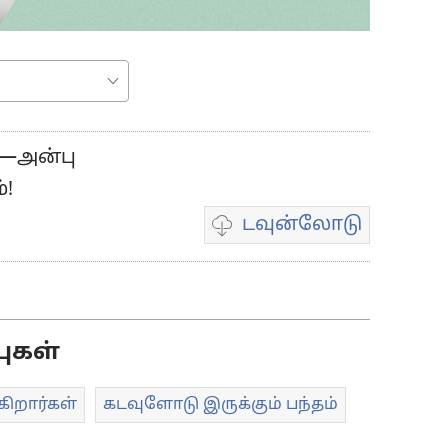
்—அன்பு
்!
டவுன்லோடு
வீடியோ
பதிவுகள்
டவுன்லோடு
தெரிவுகள்
புகள்
ிறார்கள்
கடவுளோடு இருக்கும் பந்தம்