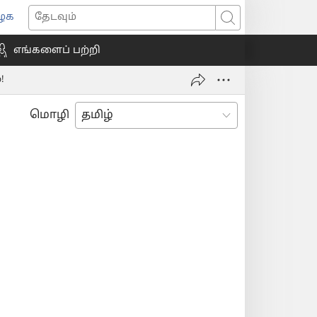
ைக
ns
தேடவும்
எங்களைப் பற்றி
ow)
!
மொழி