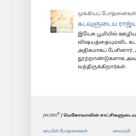
முக்கியப் போதனைகள
கடவுளுடைய ராஜ்ய
இயேசு பூமியில் ஊழியம
விஷயத்தையும்விட கடவ
அதிகமாகப் பேசினார்.
நூற்றாண்டுகளாக அவர
வந்திருக்கிறார்கள்.
®
JW.ORG
/ யெகோவாவின் சாட்சிகளுடைய
பைபிள் போதனைகள்
லைப்ரரி