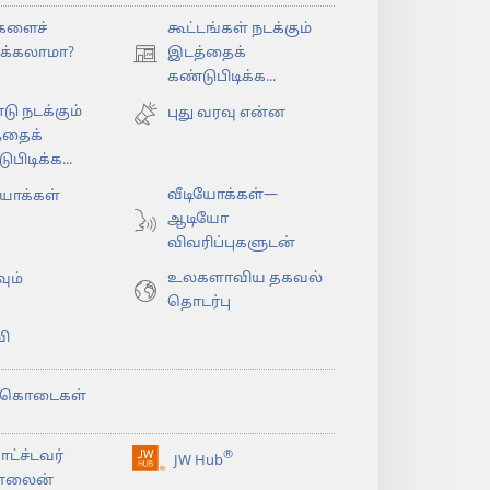
களைச்
கூட்டங்கள் நடக்கும்
ிக்கலாமா?
இடத்தைக்
(opens
கண்டுபிடிக்க...
new
டு நடக்கும்
window)
புது வரவு என்ன
்தைக்
பிடிக்க...
வீடியோக்கள்—
யோக்கள்
ஆடியோ
விவரிப்புகளுடன்
உலகளாவிய தகவல்
ும்
தொடர்பு
ி
்கொடைகள்
ட்ச்டவர்
®
JW Hub
(opens
்லைன்