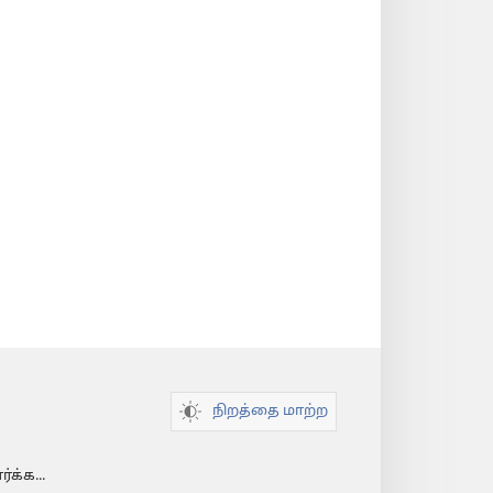
நிறத்தை மாற்ற
க்க...