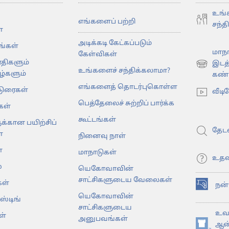
உங்
எங்களைப் பற்றி
சந்த
்
அடிக்கடி கேட்கப்படும்
கங்கள்
மாநா
கேள்விகள்
ரதிகளும்
இடத
(opens
உங்களைச் சந்திக்கலாமா?
்களும்
கண்டு
new
எங்களைத் தொடர்புகொள்ள
டுரைகள்
window)
வீடி
பெத்தேலைச் சுற்றிப் பார்க்க
கள்
கூட்டங்கள்
க்கான பயிற்சிப்
தேடவ
்
நினைவு நாள்
்
மாநாடுகள்
உதவ
்
யெகோவாவின்
சாட்சிகளுடைய வேலைகள்
ள்
நன
(opens
யெகோவாவின்
ஸ்டிங்
new
சாட்சிகளுடைய
window)
உவா
ள்
அனுபவங்கள்
ஆன