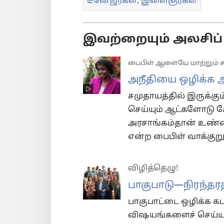
டீனேஜர்கள், இளைஞர்கள்
இவற்றையும் அலசிப் 
பைபிள் ஆளையே மாற்றும் ச
அநீதியை ஒழிக்க 
சமுதாயத்தில் இருக்கும
செய்யும் ஆட்களோடு 
அரசாங்கம்தான் உண்ம
என்ற பைபிள் வாக்கு
விழித்தெழு!
பாகுபாடு​—⁠நிரந்தரத்
பாகுபாட்டை ஒழிக்க 
விஷயங்களைச் செய்யு