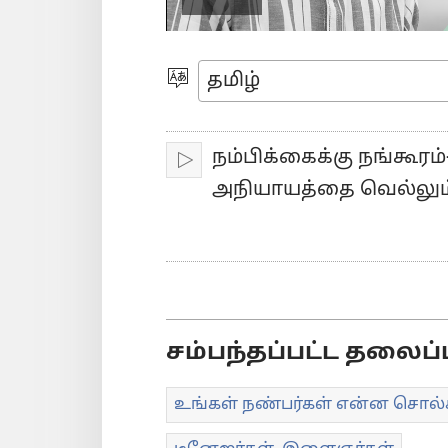
Play
video
மொழியை
தெரிவுசெய்யவும்
நம்பிக்கைக்கு நங்கூரம
இயக்கவும்
அநியாயத்தை வெல்லும
சம்பந்தப்பட்ட தலைப்
உங்கள் நண்பர்கள் என்ன சொல்க