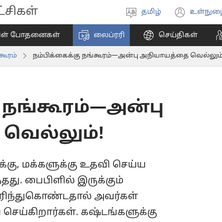
சிகள்
தமிழ்
உள்நுழ
மொழியை
(ope
தேர்ந்தெடுங்கள்
new
ிள் போதனைகள்
லைப்ரரி
செய்திகள்
wind
கூரம்
நம்பிக்கைக்கு நங்கூரம்—அன்பு அநியாயத்தை வெல்லும்
ு நங்கூரம்—அன்பு
வெல்லும்!
க்கு, மக்களுக்கு உதவி செய்ய
து. பைபிளில் இருக்கும்
ெரிந்துகொண்டதால் அவர்கள்
செய்கிறார்கள். கஷ்டங்களுக்கு