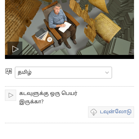
Play
video
மொழியை
தெரிவுசெய்யவும்
கடவுளுக்கு ஒரு பெயர்
இயக்கவும்
இருக்கா?
டவுன்லோடு
வீடியோ
பதிவுகள்
டவுன்லோடு