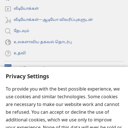
window)
வீடியோக்கள்
வீடியோக்கள்—ஆடியோ விவரிப்புகளுடன்
தேடவும்
உலகளாவிய தகவல் தொடர்பு
உதவி
நன்கொடைகள்
(opens
Privacy Settings
new
window)
உவாட்ச்டவர் ஆன்லைன் லைப்ரரி™
(opens
To provide you with the best possible experience, we
new
use cookies and similar technologies. Some cookies
®
JW Hub
window)
(opens
are necessary to make our website work and cannot
new
be refused. You can accept or decline the use of
JW லைப்ரரி
window)
additional cookies, which we use only to improve
உவாட்ச்டவர் லைப்ரரி