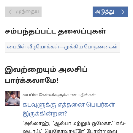
தெரிவுகள்
முந்தைய
அடுத்து
சம்பந்தப்பட்ட தலைப்புகள்
பைபிள் வீடியோக்கள்​—முக்கிய போதனைகள்
இவற்றையும் அலசிப்
பார்க்கலாமே!
பைபிள் கேள்விகளுக்கான பதில்கள்
கடவுளுக்கு எத்தனை பெயர்கள்
இருக்கின்றன?
‘அல்லாஹ்,’ ‘ஆல்பா மற்றும் ஒமேகா,’ ‘எல்-
ஷடாய்,’ ‘யெகோவா-யீரே’ போன்றவை