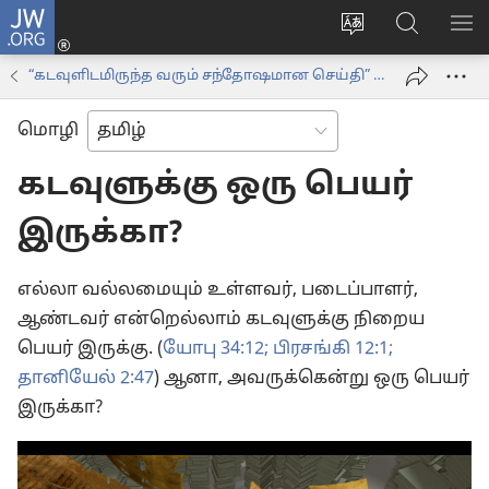
JW.ORG
உள்நுழைக
மொழியை
JW.ORG-
மெ
(opens
மாற்றவும்
ல்
காட
new
“கடவுளிடமிருந்த வரும் சந்தோஷமான செய்தி” வீடியோக்கள்
தேடவும்
window)
மொழி
கடவுளுக்கு ஒரு பெயர்
இருக்கா?
எல்லா வல்லமையும் உள்ளவர், படைப்பாளர்,
ஆண்டவர் என்றெல்லாம் கடவுளுக்கு நிறைய
பெயர் இருக்கு. (
யோபு 34:12;
பிரசங்கி 12:1;
தானியேல் 2:47
) ஆனா, அவருக்கென்று ஒரு பெயர்
இருக்கா?