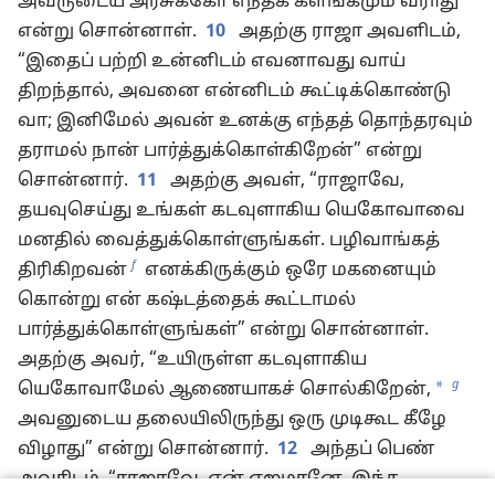
அவருடைய அரசுக்கோ எந்தக் களங்கமும் வராது”
என்று சொன்னாள்.
10
அதற்கு ராஜா அவளிடம்,
“இதைப் பற்றி உன்னிடம் எவனாவது வாய்
திறந்தால், அவனை என்னிடம் கூட்டிக்கொண்டு
வா; இனிமேல் அவன் உனக்கு எந்தத் தொந்தரவும்
தராமல் நான் பார்த்துக்கொள்கிறேன்” என்று
சொன்னார்.
11
அதற்கு அவள், “ராஜாவே,
தயவுசெய்து உங்கள் கடவுளாகிய யெகோவாவை
மனதில் வைத்துக்கொள்ளுங்கள். பழிவாங்கத்
f
திரிகிறவன்
எனக்கிருக்கும் ஒரே மகனையும்
கொன்று என் கஷ்டத்தைக் கூட்டாமல்
பார்த்துக்கொள்ளுங்கள்” என்று சொன்னாள்.
அதற்கு அவர், “உயிருள்ள கடவுளாகிய
g
*
யெகோவாமேல் ஆணையாகச் சொல்கிறேன்,
அவனுடைய தலையிலிருந்து ஒரு முடிகூட கீழே
விழாது” என்று சொன்னார்.
12
அந்தப் பெண்
அவரிடம், “ராஜாவே, என் எஜமானே, இந்த