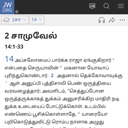
JW.ORG
உள்நுழைக
மொழியை
JW.ORG-
மெ
(opens
மாற்றவும்
ல்
காட
new
2சா
14
தேடவும்
window)
2 சாமுவேல்
14:1-33
14
a
அப்சலோமைப் பார்க்க ராஜா ஏங்குகிறார்
b
என்பதை செருயாவின்
மகனான யோவாப்
புரிந்துகொண்டார்.
2
அதனால் தெக்கோவாவுக்கு
c
ஆள் அனுப்பி புத்திசாலி பெண் ஒருத்தியை
வரவழைத்தார்; அவளிடம், “செத்துப்போன
ஒருத்தருக்காகத் துக்கம் அனுசரிக்கிற மாதிரி நடி.
துக்க உடையைப் போட்டுக்கொள். உடம்பில்
d
எண்ணெய் பூசிக்கொள்ளாதே.
யாரையோ
பறிகொடுத்துவிட்டு ரொம்ப நாளாக அழுது