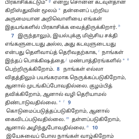
g
பிரகாசிக்கட்டும்”
என்று சொன்ன கடவுள்தான்
*
கிறிஸ்துவின் மூலம்
தன்னைப் பற்றிய
அருமையான அறிவொளியை எங்கள்
h
இதயங்களில் பிரகாசிக்க வைத்திருக்கிறார்.
7
இருந்தாலும், இயல்புக்கு மிஞ்சிய சக்தி
எங்களுடையது அல்ல, அது கடவுளுடையது
i
என்பது தெளிவாய்த் தெரிவதற்காக,
நாங்கள்
j
k
*
இந்தப் பொக்கிஷத்தை
மண்பாத்திரங்களில்
பெற்றிருக்கிறோம்.
8
நாங்கள் எல்லா
விதத்திலும் பயங்கரமாக நெருக்கப்படுகிறோம்,
ஆனால் முடங்கிப்போவதில்லை. குழம்பித்
தவிக்கிறோம், ஆனால் வழி தெரியாமல்
l
*
திண்டாடுவதில்லை.
9
கொடுமைப்படுத்தப்படுகிறோம், ஆனால்
m
கைவிடப்படுவதில்லை.
தள்ளப்படுகிறோம்,
n
ஆனால் அழிந்துபோவதில்லை.
10
இயேசுவைப் போல நாங்கள் வாழ்கிறோம்