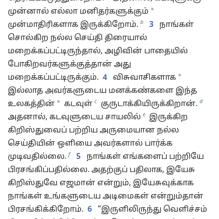
*
முன்னால் எல்லா மனிதர்களுக்கும்
b
முன்மாதிரிகளாக இருக்கிறோம்.
3
நாங்கள்
சொல்கிற நல்ல செய்தி திரையால்
மறைக்கப்பட்டிருந்தால், அழிவின் பாதையில்
போகிறவர்களுக்குத்தான் அது
*
மறைக்கப்பட்டிருக்கும்.
4
விசுவாசிகளாக
இல்லாத அவர்களுடைய மனக்கண்களை இந்த
c
d
*
உலகத்தின்
கடவுள்
குருடாக்கியிருக்கிறான்.
e
அதனால், கடவுளுடைய சாயலில்
இருக்கிற
கிறிஸ்துவைப் பற்றிய அருமையான நல்ல
செய்தியின் ஒளியை அவர்களால் பார்க்க
f
முடிவதில்லை.
5
நாங்கள் எங்களைப் பற்றியே
பிரசங்கிப்பதில்லை. அதற்குப் பதிலாக, இயேசு
கிறிஸ்துவே எஜமான் என்றும், இயேசுவுக்காக
நாங்கள் உங்களுடைய அடிமைகள் என்றும்தான்
பிரசங்கிக்கிறோம்.
6
“இருளிலிருந்து வெளிச்சம்