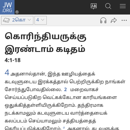
JW.ORG
உள்நுழைக
மொழியை
JW.ORG-
மெ
(opens
மாற்றவும்
ல்
காட
new
2கொ
4
தேடவும்
window)
கொரிந்தியருக்கு
இரண்டாம் கடிதம்
4:1-18
4
அதனால்தான், இந்த ஊழியத்தைக்
கடவுளுடைய இரக்கத்தால் பெற்றிருக்கிற நாங்கள்
சோர்ந்துபோவதில்லை.
2
மறைவாகச்
செய்யப்படுகிற வெட்கக்கேடான காரியங்களை
ஒதுக்கித்தள்ளியிருக்கிறோம். தந்திரமாக
நடக்காமலும் கடவுளுடைய வார்த்தையைக்
கலப்படம் செய்யாமலும் சத்தியத்தைத்
a
தெரியப்படுத்துகிறோம்.
அதனால், கடவுளுக்கு