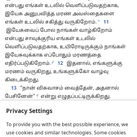
என்பது எங்கள் உடலில் வெளிப்படுவதற்காக,
இயேசு அனுபவித்த மரண அவஸ்தைகளை
o
எங்கள் உடலில் சகித்து வருகிறோம்.
11
இயேசுவைப் போல நாங்கள் வாழ்கிறோம்
என்பது சாவுக்குரிய எங்கள் உடலில்
வெளிப்படுவதற்காக, உயிரோடிருக்கும் நாங்கள்
இயேசுவுக்காக எப்போதும் மரணத்தை
p
எதிர்ப்படுகிறோம்.
12
இதனால், எங்களுக்கு
மரணம் வருகிறது, உங்களுக்கோ வாழ்வு
கிடைக்கிறது.
13
“நான் விசுவாசம் வைத்தேன், அதனால்
q
பேசினேன்”
என்று எழுதப்பட்டிருக்கிறது.
அதேபோன்ற விசுவாசம் எங்களுக்கு இருப்பதால்
Privacy Settings
நாங்களும் விசுவாசம் வைக்கிறோம், அதனால்
பேசுகிறோம்.
14
இயேசுவை உயிரோடு
To provide you with the best possible experience, we
எழுப்பியவர் இயேசுவைப் போலவே எங்களையும்
use cookies and similar technologies. Some cookies
r